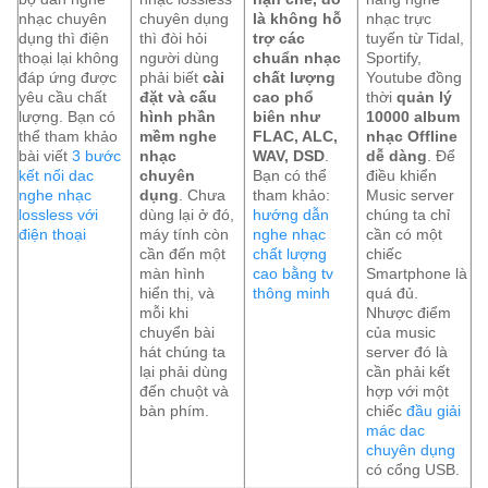
nhạc chuyên
chuyên dụng
là không hỗ
nhạc trực
dụng thì điện
thì đòi hỏi
trợ các
tuyến từ Tidal,
thoại lại không
người dùng
chuẩn nhạc
Sportify,
đáp ứng được
phải biết
cài
chất lượng
Youtube đồng
yêu cầu chất
đặt và cấu
cao phổ
thời
quản lý
lượng. Bạn có
hình phần
biên như
10000 album
thể tham khảo
mềm nghe
FLAC, ALC,
nhạc Offline
bài viết
3 bước
nhạc
WAV, DSD
.
dễ dàng
. Để
kết nối dac
chuyên
Bạn có thể
điều khiển
nghe nhạc
dụng
. Chưa
tham khảo:
Music server
lossless với
dùng lại ở đó,
hướng dẫn
chúng ta chỉ
điện thoại
máy tính còn
nghe nhạc
cần có một
cần đến một
chất lượng
chiếc
màn hình
cao bằng tv
Smartphone là
hiển thị, và
thông minh
quá đủ.
mỗi khi
Nhược điểm
chuyển bài
của music
hát chúng ta
server đó là
lại phải dùng
cần phải kết
đến chuột và
hợp với một
bàn phím.
chiếc
đầu giải
mác dac
chuyên dụng
có cổng USB.