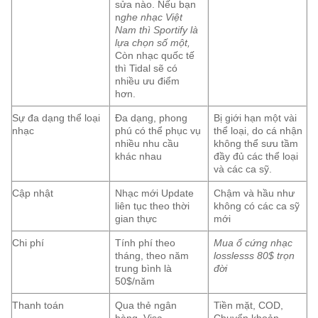
sửa nào. Nếu bạn
n
ghe nhạc Việt
Nam thì Sportify là
lựa chọn số một,
Còn nhạc quốc tế
thì Tidal sẽ có
nhiều ưu điểm
hơn.
Sự đa dạng thể loại
Đa dạng, phong
Bị giới hạn một vài
nhạc
phú có thể phục vụ
thể loại, do cá nhận
nhiều nhu cầu
không thể sưu tầm
khác nhau
đầy đủ các thể loại
và các ca sỹ.
Cập nhật
Nhạc mới Update
Chậm và hầu như
liên tục theo thời
không có các ca sỹ
gian thực
mới
Chi phí
Tính phí theo
Mua ổ cứng nhạc
tháng, theo năm
losslesss 80$ trọn
trung bình là
đời
50$/năm
Thanh toán
Qua thẻ ngân
Tiền mặt, COD,