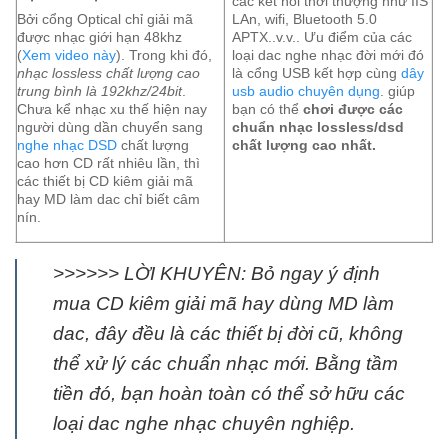
các kết nối thời thượng như IIS
Bởi cổng Optical chỉ giải mã
LAn, wifi, Bluetooth 5.0
được nhạc giới hạn 48khz
APTX..v.v.. Ưu điểm của các
(
Xem video này
). Trong khi đó,
loại dac nghe nhạc đời mới đó
nhạc lossless chất lượng cao
là cổng USB kết hợp cùng
dây
trung bình là 192khz/24bit
.
usb audio chuyên dụng
. giúp
Chưa kể nhạc xu thế hiện nay
bạn có thể
chơi được các
người dùng dần chuyển sang
chuẩn nhạc lossless/dsd
nghe nhạc DSD
chất lượng
chất lượng cao nhất.
cao hơn CD rất nhiêu lần, thì
các thiết bị CD kiêm giải mã
hay MD làm dac chỉ biết câm
nín.
>>>>>> LỜI KHUYÊN: Bỏ ngay ý định
mua CD kiêm giải mã hay dùng MD làm
dac, đây đều là các thiết bị đời cũ, không
thể xử lý các chuẩn nhạc mới. Bằng tầm
tiền đó, bạn hoàn toàn có thể sở hữu các
loại dac nghe nhạc chuyên nghiệp.