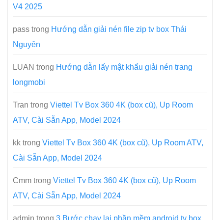
V4 2025
pass
trong
Hướng dẫn giải nén file zip tv box Thái
Nguyên
LUAN
trong
Hướng dẫn lấy mật khẩu giải nén trang
longmobi
Tran
trong
Viettel Tv Box 360 4K (box cũ), Up Room
ATV, Cài Sẵn App, Model 2024
kk
trong
Viettel Tv Box 360 4K (box cũ), Up Room ATV,
Cài Sẵn App, Model 2024
Cmm
trong
Viettel Tv Box 360 4K (box cũ), Up Room
ATV, Cài Sẵn App, Model 2024
admin
trong
3 Bước chạy lại phần mềm android tv box