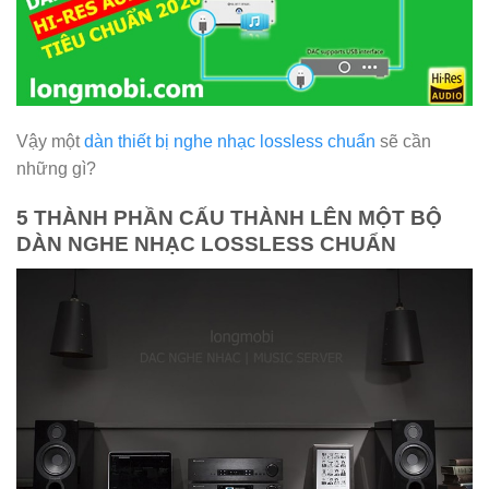
Vậy một
dàn thiết bị nghe nhạc lossless chuẩn
sẽ cần
những gì?
5 THÀNH PHẦN CẤU THÀNH LÊN MỘT BỘ
DÀN NGHE NHẠC LOSSLESS CHUẨN