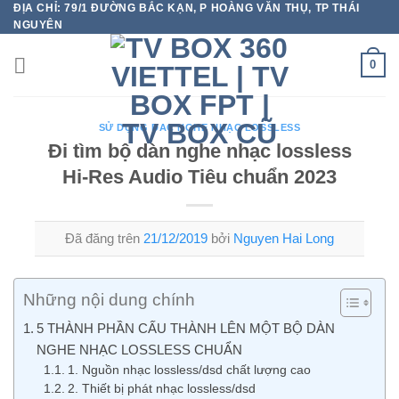
ĐỊA CHỈ: 79/1 ĐƯỜNG BẮC KẠN, P HOÀNG VĂN THỤ, TP THÁI
Chuyển
NGUYÊN
đến
nội
0
dung
SỬ DỤNG DAC NGHE NHẠC LOSSLESS
Đi tìm bộ dàn nghe nhạc lossless
Hi-Res Audio Tiêu chuẩn 2023
Đã đăng trên
21/12/2019
bởi
Nguyen Hai Long
Những nội dung chính
5 THÀNH PHẦN CẤU THÀNH LÊN MỘT BỘ DÀN
NGHE NHẠC LOSSLESS CHUẨN
1. Nguồn nhạc lossless/dsd chất lượng cao
2. Thiết bị phát nhạc lossless/dsd