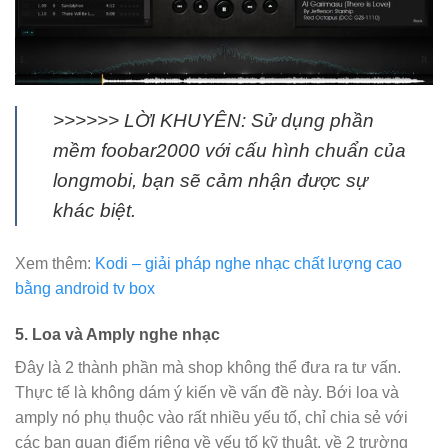
>>>>>> LỜI KHUYÊN: Sử dụng phần
mềm foobar2000 với cấu hình chuẩn của
longmobi, bạn sẽ cảm nhận được sự
khác biệt.
Xem thêm:
Kodi – giải pháp nghe nhạc chất lượng cao
bằng android tv box
5. Loa và Amply nghe nhạc
Đây là 2 thành phần mà shop không thể đưa ra tư vấn.
Thực tế là không dám ý kiến về vấn đề này. Bới loa và
amply nó phụ thuộc vào rất nhiều yếu tố, chỉ chia sẻ với
các bạn quan điểm riêng về yếu tố kỹ thuật, về 2 trường