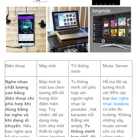
Điện thoại
Máy tính
TV thông
Muisc Server
minh
Nghe nhạc
Máy tính là
Tv thông
Hỗ trợ tốt và
chất lượng
một lựa chon
minh chỉ phù
tương thích
cao bằng
tương đối tốt
hợp với
với 99% các
điện thoại chỉ
trong thời
người nghe
loại
dac nghe
phù hợp khi
điểm hiện
nhạc từ
nhạc lossless
dùng bằng
nay. Tuy
youtube , hát
có trên thị
tai nghe và
nhiên, để sử
karaoke nối
trường. Không
khi đang di
dụng máy
thẳng với
những vậy,
chuyển
. Nếu
tính như một
amply.
Tv
music server
bạn nghe qua
thiết bị nghe
thông minh
còn có khả
bộ dàn nghe
nhạc lossless
hạn chế, đó
năng nghe