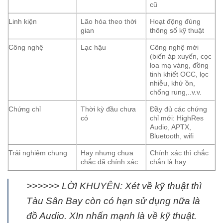
cũ
Linh kiện
Lão hóa theo thời
Hoạt động đúng
gian
thông số kỹ thuật
Công nghệ
Lạc hậu
Công nghệ mới
(biến áp xuyến, cọc
loa mạ vàng, đồng
tinh khiết OCC, lọc
nhiễu, khử ồn,
chống rung,..v.v.
Chứng chỉ
Thời kỳ đầu chưa
Đầy đủ các chứng
có
chỉ mới: HighRes
Audio, APTX,
Bluetooth, wifi
Trải nghiệm chung
Hay nhưng chưa
Chính xác thì chắc
chắc đã chính xác
chắn là hay
>>>>>> LỜI KHUYÊN: Xét về kỹ thuật thì
Tàu Sân Bay còn có hạn sử dụng nữa là
đồ Audio. XIn nhấn mạnh là về kỹ thuật.