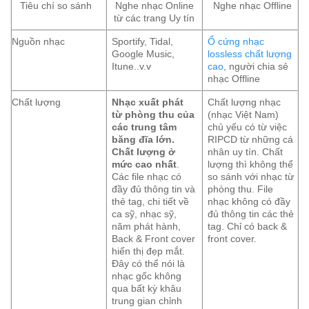
Tiêu chí so sánh
Nghe nhạc Online
Nghe nhạc Offline
từ các trang Uy tín
Nguồn nhạc
Sportify, Tidal,
Ổ cứng nhạc
Google Music,
lossless chất lượng
Itune..v.v
cao
, người chia sẻ
nhạc Offline
Chất lượng
Nhạc xuất phát
Chất lượng nhạc
từ phòng thu của
(nhạc Việt Nam)
các trung tâm
chủ yếu có từ việc
băng đĩa lớn.
RIPCD từ những cá
Chất lượng ở
nhân uy tín. Chất
mức cao nhất
.
lượng thì không thể
Các file nhạc có
so sánh với nhạc từ
đầy đủ thông tin và
phòng thu. File
thẻ tag, chi tiết về
nhạc không có đầy
ca sỹ, nhạc sỹ,
đủ thông tin các thẻ
năm phát hành,
tag. Chỉ có back &
Back & Front cover
front cover.
hiển thị đẹp mắt.
Đây có thể nói là
nhạc gốc không
qua bất kỳ khâu
trung gian chỉnh