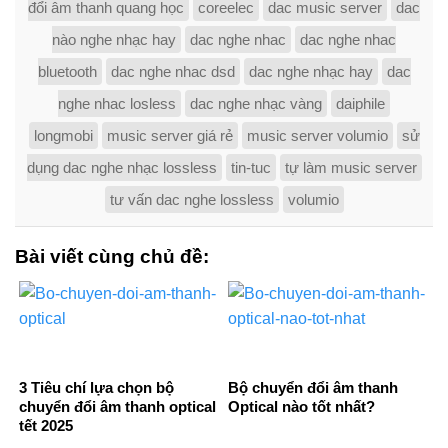
đổi âm thanh quang học
coreelec
dac music server
dac
nào nghe nhạc hay
dac nghe nhac
dac nghe nhac
bluetooth
dac nghe nhac dsd
dac nghe nhạc hay
dac
nghe nhac losless
dac nghe nhạc vàng
daiphile
longmobi
music server giá rẻ
music server volumio
sử
dụng dac nghe nhạc lossless
tin-tuc
tự làm music server
tư vấn dac nghe lossless
volumio
Bài viết cùng chủ đề:
3 Tiêu chí lựa chọn bộ
Bộ chuyển đổi âm thanh
chuyển đổi âm thanh optical
Optical nào tốt nhất?
tết 2025