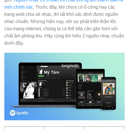
mới chính xác
. Trước đây, khi chưa có ổ cứng hay các
trang web chia sẻ nhạc, thì rất
khó xác định được nguồn
nhạc chuẩn
. Nhưng hiện nay, với sự phát triển thần tốc
của mạng internet, chúng ta có thể tiếp cận gần hơn với
chất âm phòng thu. Hãy cùng tìm hiểu 2 nguồn nhạc chuẩn
dưới đây.