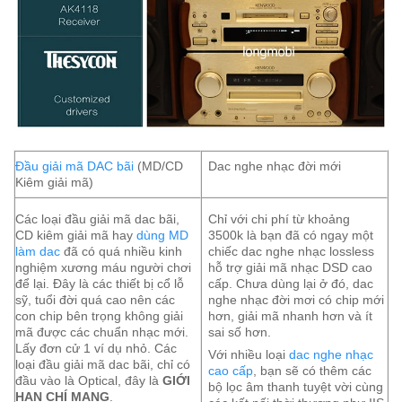
Đầu giải mã DAC bãi
(MD/CD
Dac nghe nhạc đời mới
Kiêm giải mã)
Các loại đầu giải mã dac bãi,
Chỉ với chi phí từ khoảng
CD kiêm giải mã hay
dùng MD
3500k là bạn đã có ngay một
làm dac
đã có quá nhiều kinh
chiếc dac nghe nhạc lossless
nghiệm xương máu người chơi
hỗ trợ giải mã nhạc DSD cao
để lại. Đây là các thiết bị cổ lỗ
cấp. Chưa dùng lại ở đó, dac
sỹ, tuổi đời quá cao nên các
nghe nhạc đời mơi có chip mới
con chip bên trọng không giải
hơn, giải mã nhanh hơn và ít
mã được các chuẩn nhạc mới.
sai số hơn.
Lấy đơn cử 1 ví dụ nhỏ. Các
Với nhiều loại
dac nghe nhạc
loại đầu giải mã dac bãi, chỉ có
cao cấp
, bạn sẽ có thêm các
đầu vào là Optical, đây là
GIỚI
bộ lọc âm thanh tuyệt vời cùng
HẠN CHÍ MẠNG
.