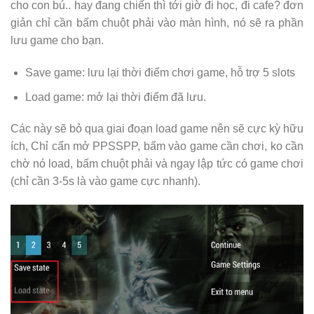
cho con bú.. hay đang chiến thì tới giờ đi học, đi cafe? đơn
giản chỉ cần bấm chuột phải vào màn hình, nó sẽ ra phần
lưu game cho bạn.
Save game: lưu lại thời điểm chơi game, hỗ trợ 5 slots
Load game: mở lại thời điểm đã lưu.
Các này sẽ bỏ qua giai đoạn load game nên sẽ cực kỳ hữu
ích, Chỉ cẩn mở PPSSPP, bấm vào game cần chơi, ko cần
chờ nó load, bấm chuột phải và ngay lập tức có game chơi
(chỉ cần 3-5s là vào game cực nhanh).