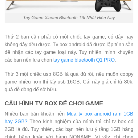
Tay Game Xiaomi Bluetooth Tốt Nhất Hiện Nay
Thứ 2 bạn cần phải có một chiếc tay game, có dây hay
không dây đều được. Tv box android đã được lập trình sẵn
để nhận các tay game loại này. Tuy nhiên, mình khuyên
các bạn nên lựa chọn
tay game bluetooth Q1 PRO
.
Thứ 3 một chiếc usb 8GB là quá đủ rồi, nếu muốn coppy
game nhiều hơn thì lấy usb 16GB. Cái này giá chỉ từ 80k,
quá dễ dàng để sở hữu.
CẤU HÌNH TV BOX ĐỂ CHƠI GAME
Nhiều bạn băn khoăn nên
Mua tv box android ram 1GB
hay 2GB?
Theo kinh nghiệm của mình thì chỉ tv box có
2GB là đủ. Tuy nhiên, các bạn nên lưu ý rằng 1GB hàng
chính hãng khác với hàng NONAME. Vì vậy, chỉ chọn