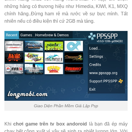
những hàng có thương hiệu như Himedia, KIWI, K1, MXQ
chính hãng..Đừng ham rẻ mà rước về sự bực mình. Tất
nhiên nếu có điều kiện thì cứ 2GB mà táng.
Giao Diện Phần Mềm Giả Lập Psp
Khi
chơi game trên tv box andoroid
là bạn đã ép máy
chạy hết công xuất vì vậy sẽ sinh ra nhiệt lượng lớn. Với