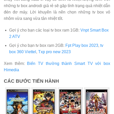
những tv box androdi giá rẻ sẽ gặp tình trạng quá nhiệt dẫn
đén đơ máy. Lời khuyên là nên chọn những tv box vỏ
nhôm vừa sang vừa tản nhiệt tốt.
Gợi ý cho bạn các loại tv box ram 1GB:
Vnpt Smart Box
2 ATV
Gợi ý cho bạn tv box ram 2GB:
Fpt Play box 2023
,
tv
box 360 Viettel
,
Txp pro new 2023
Xem thêm:
Biến TV thường thành Smart TV với box
Himedia
CÁC BƯỚC TIẾN HÀNH