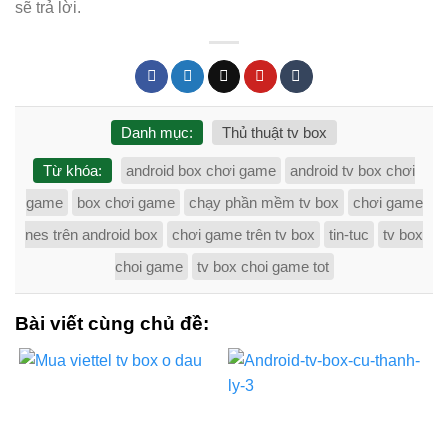
sẽ trả lời.
Danh mục:
Thủ thuật tv box
Từ khóa:
android box chơi game
android tv box chơi
game
box chơi game
chạy phần mềm tv box
chơi game
nes trên android box
chơi game trên tv box
tin-tuc
tv box
choi game
tv box choi game tot
Bài viết cùng chủ đề: