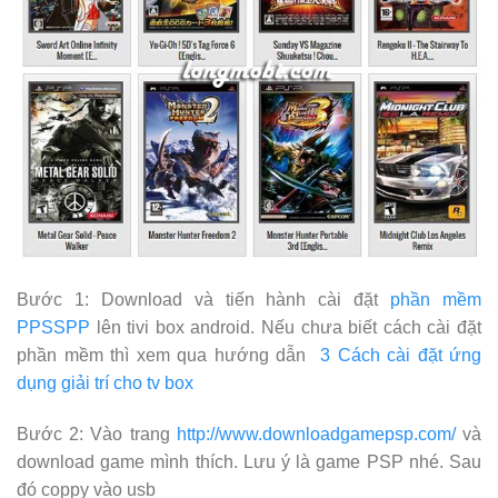
Bước 1: Download và tiến hành cài đặt
phần mềm
PPSSPP
lên tivi box android. Nếu chưa biết cách cài đặt
phần mềm thì xem qua hướng dẫn
3 Cách cài đặt ứng
dụng giải trí cho tv box
Bước 2: Vào trang
http://www.downloadgamepsp.com/
và
download game mình thích. Lưu ý là game PSP nhé. Sau
đó coppy vào usb