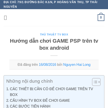
ĐỊA CHỈ: 79/1 ĐƯỜNG BẮC KẠN, P HOÀNG VĂN THỤ, TP THÁI
Chuyển
NGUYÊN
đến
nội
0
dung
THỦ THUẬT TV BOX
Hướng dẫn chơi GAME PSP trên tv
box android
Đã đăng trên
16/08/2016
bởi
Nguyen Hai Long
Những nội dung chính
CÁC THIẾT BỊ CẦN CÓ ĐỂ CHƠI GAME TRÊN TV
BOX
CẤU HÌNH TV BOX ĐỂ CHƠI GAME
CÁC BƯỚC TIẾN HÀNH