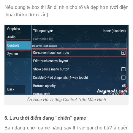
Nếu dung tv box thì ẩn đi nhìn cho rõ và đẹp hơn (với điện
thoại thì ko được ẩn).
Ẩn Hiện Hệ Thống Control Trên Màn Hình
6. Lưu thời điểm đang “chiến” game
Bạn đang chơi game hăng say thì vợ gọi cho bú? á quên