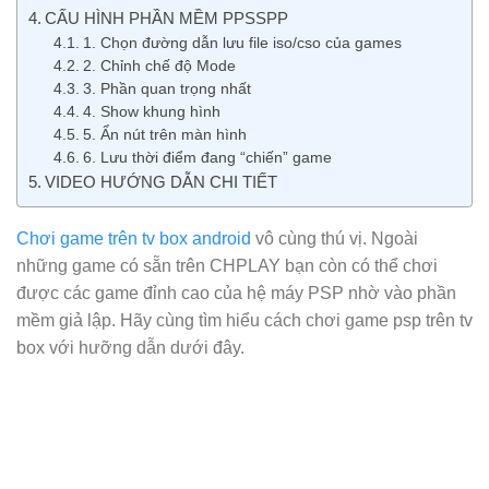
CẤU HÌNH PHẦN MỀM PPSSPP
1. Chọn đường dẫn lưu file iso/cso của games
2. Chỉnh chế độ Mode
3. Phần quan trọng nhất
4. Show khung hình
5. Ẩn nút trên màn hình
6. Lưu thời điểm đang “chiến” game
VIDEO HƯỚNG DẪN CHI TIẾT
Chơi game trên tv box android
vô cùng thú vị. Ngoài
những game có sẵn trên CHPLAY bạn còn có thể chơi
được các game đỉnh cao của hệ máy PSP nhờ vào phần
mềm giả lập. Hãy cùng tìm hiểu cách chơi game psp trên tv
box với hưỡng dẫn dưới đây.