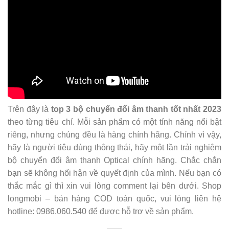
Trên đây là
top 3 bộ chuyển đổi âm thanh tốt nhất 2023
theo từng tiêu chí. Mỗi sản phẩm có một tính năng nổi bật
riêng, nhưng chúng đều là hàng chính hãng. Chính vì vậy,
hãy là người tiêu dùng thông thái, hãy một lần trải nghiệm
bộ chuyển đổi âm thanh Optical chính hãng. Chắc chắn
bạn sẽ không hối hận về quyết định của mình. Nếu bạn có
thắc mắc gì thì xin vui lòng comment lại bên dưới. Shop
longmobi – bán hàng COD toàn quốc, vui lòng liên hệ
hotline: 0986.060.540 để được hỗ trợ về sản phẩm.