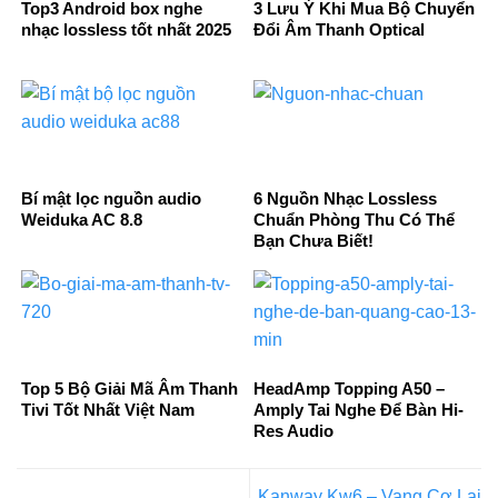
Top3 Android box nghe
3 Lưu Ý Khi Mua Bộ Chuyển
nhạc lossless tốt nhất 2025
Đổi Âm Thanh Optical
Bí mật lọc nguồn audio
6 Nguồn Nhạc Lossless
Weiduka AC 8.8
Chuẩn Phòng Thu Có Thể
Bạn Chưa Biết!
Top 5 Bộ Giải Mã Âm Thanh
HeadAmp Topping A50 –
Tivi Tốt Nhất Việt Nam
Amply Tai Nghe Để Bàn Hi-
Res Audio
Kanway Kw6 – Vang Cơ Lai