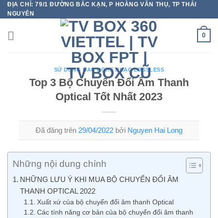
ĐỊA CHỈ: 79/1 ĐƯỜNG BẮC KẠN, P HOÀNG VĂN THỤ, TP THÁI
Chuyển
NGUYÊN
đến
nội
0
dung
SỬ DỤNG DAC NGHE NHẠC LOSSLESS
Top 3 Bộ Chuyển Đổi Âm Thanh
Optical Tốt Nhất 2023
Đã đăng trên
29/04/2022
bởi
Nguyen Hai Long
Những nội dung chính
NHỮNG LƯU Ý KHI MUA BỘ CHUYỂN ĐỔI ÂM
THANH OPTICAL 2022
Xuất xứ của bộ chuyển đổi âm thanh Optical
Các tính năng cơ bản của bộ chuyển đổi âm thanh