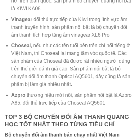
nơi trên toàn quốc. sản phẩm bộ chuyển quang nổi bật
là KIWI KA08
Vinagear
đối thủ trực tiếp của Kiwi trong lĩnh vực âm
thanh truyền hình, sản phẩm nổi bật là bộ chuyển đổi
âm thanh tích hợp tăng âm vinagear XL6 Pro
Choseal
, nếu như các tên tuổi bên trên chỉ nổi tiếng ở
Việt Nam, thì Choseal lại mang tầm vóc quốc tế. Các
sản phẩm của Choseal đã được rất nhiều người dùng
trên thế giới đánh giá cao. Sản phẩm nổi bật là bộ
chuyển đổi âm thanh Optical AQ5601, đây cũng là sản
phẩm bị làm giả nhiều nhất.
Azpro
thương hiệu mới nổi, sản phẩm nổi bật là Azpro
A85, đối thủ trực tiếp của Choseal AQ5601
TOP 3 BỘ CHUYỂN ĐỔI ÂM THANH QUANG
HỌC TỐT NHẤT THEO TỪNG TIÊU CHÍ
Bộ chuyển đổi âm thanh bán chạy nhất Việt Nam