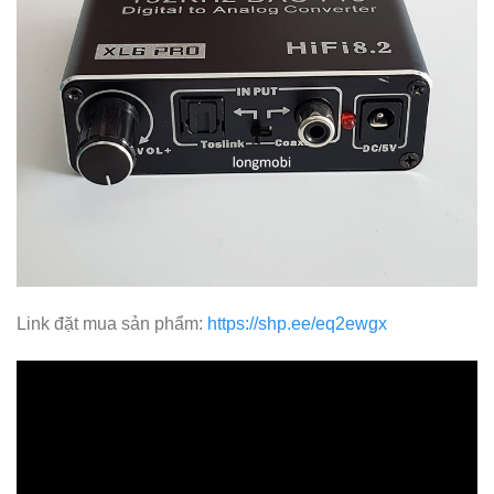
Link đặt mua sản phẩm:
https://shp.ee/eq2ewgx