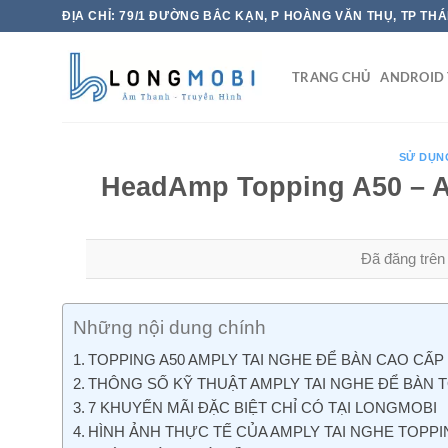
Chuyển
ĐỊA CHỈ: 79/1 ĐƯỜNG BẮC KẠN, P HOÀNG VĂN THỤ, TP TH
đến
nội
TRANG CHỦ
ANDROID 
dung
SỬ DỤN
HeadAmp Topping A50 – A
Đã đăng trê
Những nội dung chính
TOPPING A50 AMPLY TAI NGHE ĐỂ BÀN CAO CẤP
THÔNG SỐ KỸ THUẬT AMPLY TAI NGHE ĐỂ BÀN T
7 KHUYẾN MÃI ĐẶC BIỆT CHỈ CÓ TẠI LONGMOBI
HÌNH ẢNH THỰC TẾ CỦA AMPLY TAI NGHE TOPPI