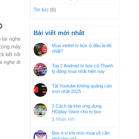
Tin tức
(6)
O
Bài viết mới nhất
 tai nghe
Mua viettel tv box ở đâu là tốt
 cùng máy
nhất?
k kết nối
i nghe di
Top 2 Android tv box cũ Thanh
lý đáng mua nhất hiện nay
Tải Youtube không quảng cáo
mới nhất 2025
2 Cách tải kho ứng dụng
HDplay Store cho tv box
1
Nhận xét
Box ti vi khi mới mua về cần
phải làm gì?