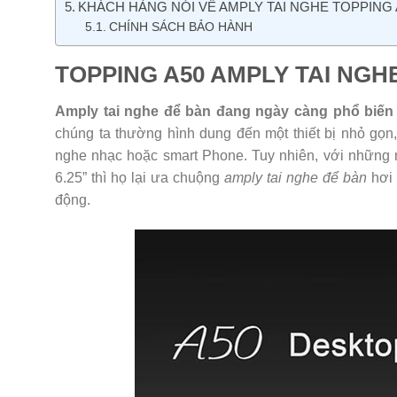
KHÁCH HÀNG NÓI VỀ AMPLY TAI NGHE TOPPING 
CHÍNH SÁCH BẢO HÀNH
TOPPING A50 AMPLY TAI NGH
Amply tai nghe để bàn đang ngày càng phổ biến 
chúng ta thường hình dung đến một thiết bị nhỏ gọ
nghe nhạc hoặc smart Phone. Tuy nhiên, với những ng
6.25” thì họ lại ưa chuộng
amply tai nghe để bàn
hơi 
động.