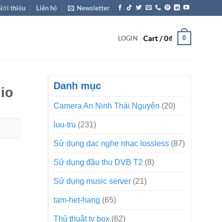
iới thiệu
Liên hệ
Newsletter
Cart /
0
₫
0
LOGIN
Danh mục
io
Camera An Ninh Thái Nguyên
(20)
luu-tru
(231)
Sử dụng dac nghe nhạc lossless
(87)
Sử dụng đầu thu DVB T2
(8)
Sử dụng music server
(21)
tam-het-hang
(65)
Thủ thuật tv box
(62)