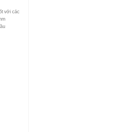
ốt với các
5mm
đầu