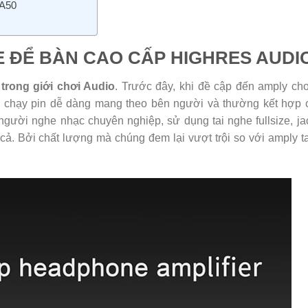
A50
E ĐỂ BÀN CAO CẤP HIGHRES AUDI
trong giới chơi Audio
. Trước đây, khi đề cập đến amply cho
n, chạy pin dễ dàng mang theo bên người và thường kết hợp
ười nghe nhạc chuyên nghiệp, sử dụng tai nghe fullsize, jac
cả. Bởi chất lượng mà chúng đem lại vượt trội so với amply ta