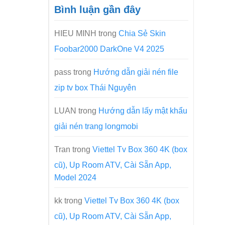
Bình luận gần đây
HIEU MINH
trong
Chia Sẻ Skin
Foobar2000 DarkOne V4 2025
pass
trong
Hướng dẫn giải nén file
zip tv box Thái Nguyên
LUAN
trong
Hướng dẫn lấy mật khẩu
giải nén trang longmobi
Tran
trong
Viettel Tv Box 360 4K (box
cũ), Up Room ATV, Cài Sẵn App,
Model 2024
kk
trong
Viettel Tv Box 360 4K (box
cũ), Up Room ATV, Cài Sẵn App,