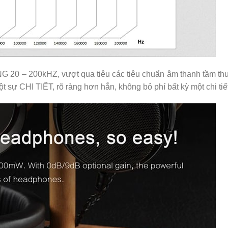
G 20 – 200kHZ, vượt qua tiêu các tiêu chuẩn âm thanh tầm t
sự CHI TIẾT, rõ ràng hơn hẳn, không bỏ phí bất kỳ một chi tiế