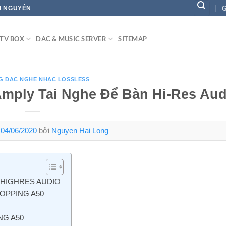
G
ÁI NGUYÊN
TV BOX
DAC & MUSIC SERVER
SITEMAP
G DAC NGHE NHẠC LOSSLESS
mply Tai Nghe Để Bàn Hi-Res Aud
n
04/06/2020
bởi
Nguyen Hai Long
 HIGHRES AUDIO
OPPING A50
NG A50