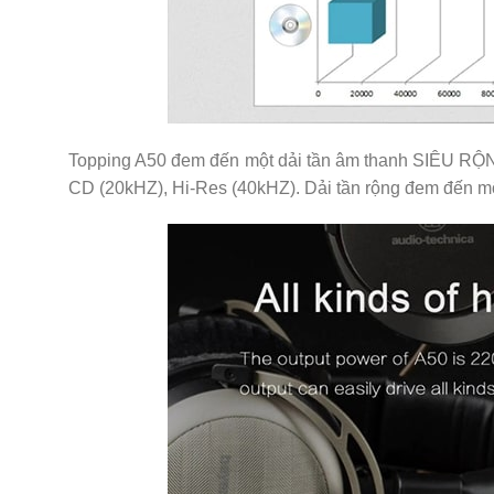
Topping A50 đem đến một dải tần âm thanh SIÊU RỘN
CD (20kHZ), Hi-Res (40kHZ). Dải tần rộng đem đến một 