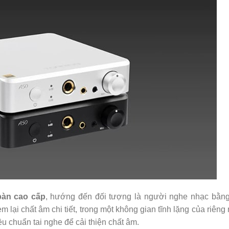
bàn cao cấp
, hướng đến đối tượng là người nghe nhạc bằng
i chất âm chi tiết, trong một không gian tĩnh lặng của riêng 
u chuẩn tai nghe để cải thiện chất âm.