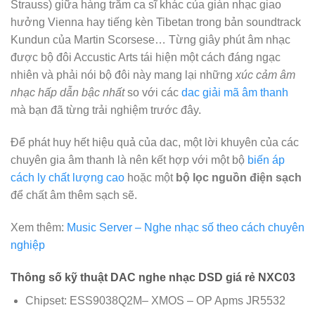
Strauss) giữa hàng trăm ca sĩ khác của giàn nhạc giao
hưởng Vienna hay tiếng kèn Tibetan trong bản soundtrack
Kundun của Martin Scorsese… Từng giây phút âm nhạc
được bộ đôi Accustic Arts tái hiện một cách đáng ngạc
nhiên và phải nói bộ đôi này mang lại những
xúc cảm âm
nhạc hấp dẫn bậc nhất
so với các
dac giải mã âm thanh
mà bạn đã từng trải nghiệm trước đây.
Để phát huy hết hiệu quả của dac, một lời khuyên của các
chuyên gia âm thanh là nên kết hợp với một bộ
biến áp
cách ly chất lượng cao
hoặc một
bộ lọc nguồn điện sạch
để chất âm thêm sạch sẽ.
Xem thêm:
Music Server – Nghe nhạc số theo cách chuyên
nghiệp
Thông số kỹ thuật DAC nghe nhạc DSD giá rẻ NXC03
Chipset: ESS9038Q2M– XMOS – OP Apms JR5532