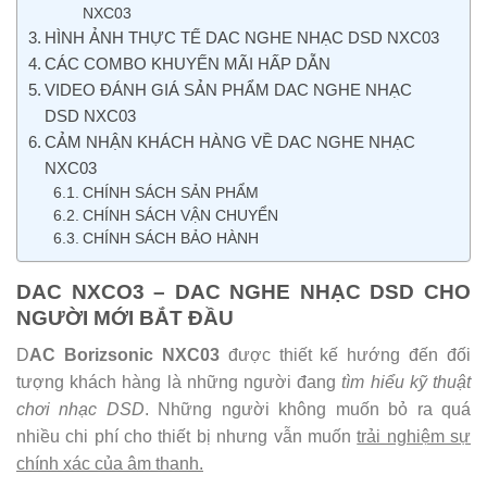
NXC03
HÌNH ẢNH THỰC TẾ DAC NGHE NHẠC DSD NXC03
CÁC COMBO KHUYẾN MÃI HẤP DẪN
VIDEO ĐÁNH GIÁ SẢN PHẨM DAC NGHE NHẠC
DSD NXC03
CẢM NHẬN KHÁCH HÀNG VỀ DAC NGHE NHẠC
NXC03
CHÍNH SÁCH SẢN PHẨM
CHÍNH SÁCH VẬN CHUYỂN
CHÍNH SÁCH BẢO HÀNH
DAC NXCO3 – DAC NGHE NHẠC DSD CHO
NGƯỜI MỚI BẮT ĐẦU
D
AC Borizsonic NXC03
được thiết kế hướng đến đối
tượng khách hàng là những người đang
tìm hiểu kỹ thuật
chơi nhạc DSD
. Những người không muốn bỏ ra quá
nhiều chi phí cho thiết bị nhưng vẫn muốn
trải nghiệm sự
chính xác của âm thanh.