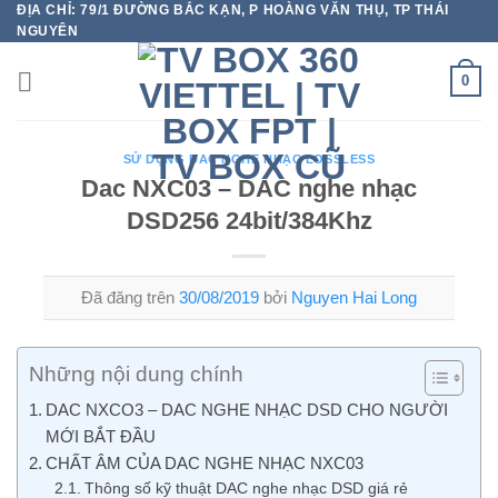
ĐỊA CHỈ: 79/1 ĐƯỜNG BẮC KẠN, P HOÀNG VĂN THỤ, TP THÁI
Chuyển
NGUYÊN
đến
nội
0
dung
SỬ DỤNG DAC NGHE NHẠC LOSSLESS
Dac NXC03 – DAC nghe nhạc
DSD256 24bit/384Khz
Đã đăng trên
30/08/2019
bởi
Nguyen Hai Long
Những nội dung chính
DAC NXCO3 – DAC NGHE NHẠC DSD CHO NGƯỜI
MỚI BẮT ĐẦU
CHẤT ÂM CỦA DAC NGHE NHẠC NXC03
Thông số kỹ thuật DAC nghe nhạc DSD giá rẻ