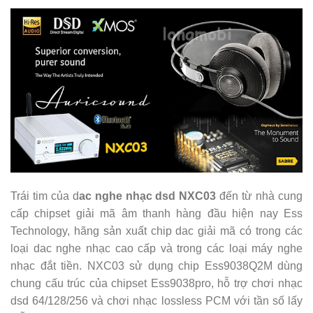
Trái tim của d
ac nghe nhạc dsd NXC03
đến từ nhà cung
cấp chipset giải mã âm thanh hàng đầu hiện nay Ess
Technology, hãng sản xuất chip dac giải mã có trong các
loại dac nghe nhạc cao cấp và trong các loại máy nghe
nhạc đắt tiền. NXC03 sử dụng chip Ess9038Q2M dùng
chung cấu trúc của chipset Ess9038pro, hỗ trợ chơi nhạc
dsd 64/128/256 và chơi nhạc lossless PCM với tần số lấy