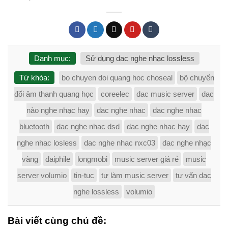
Danh mục:
Sử dụng dac nghe nhạc lossless
Từ khóa:
bo chuyen doi quang hoc choseal
bộ chuyển
đổi âm thanh quang học
coreelec
dac music server
dac
nào nghe nhạc hay
dac nghe nhac
dac nghe nhac
bluetooth
dac nghe nhac dsd
dac nghe nhạc hay
dac
nghe nhac losless
dac nghe nhac nxc03
dac nghe nhạc
vàng
daiphile
longmobi
music server giá rẻ
music
server volumio
tin-tuc
tự làm music server
tư vấn dac
nghe lossless
volumio
Bài viết cùng chủ đề: