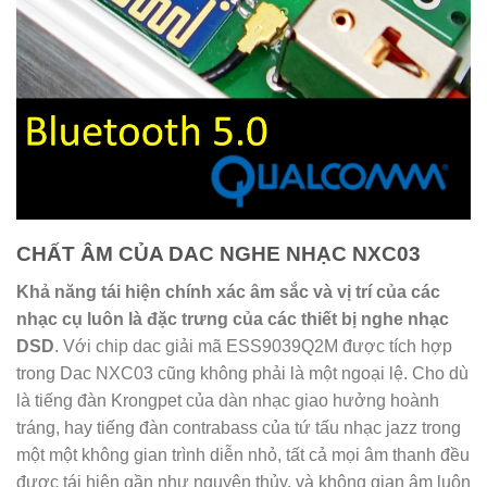
CHẤT ÂM CỦA DAC NGHE NHẠC NXC03
Khả năng tái hiện chính xác âm sắc và vị trí của các
nhạc cụ luôn là đặc trưng của các thiết bị nghe nhạc
DSD
. Với chip dac giải mã ESS9039Q2M được tích hợp
trong Dac NXC03 cũng không phải là một ngoại lệ. Cho dù
là tiếng đàn Krongpet của dàn nhạc giao hưởng hoành
tráng, hay tiếng đàn contrabass của tứ tấu nhạc jazz trong
một một không gian trình diễn nhỏ, tất cả mọi âm thanh đều
được tái hiện gần như nguyên thủy, và không gian âm luôn