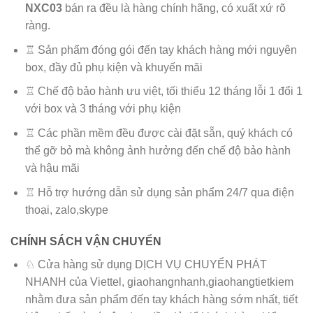
NXC03
bán ra đều là hàng chính hãng, có xuất xứ rõ
ràng.
♖ Sản phẩm đóng gói đến tay khách hàng mới nguyên
box, đầy đủ phụ kiện và khuyến mãi
♖ Chế độ bảo hành ưu việt, tối thiểu 12 tháng lỗi 1 đổi 1
với box và 3 tháng với phụ kiện
♖ Các phần mềm đều được cài đặt sẵn, quý khách có
thể gỡ bỏ mà không ảnh hưởng đến chế độ bảo hành
và hậu mãi
♖ Hỗ trợ hướng dẫn sử dụng sản phẩm 24/7 qua điện
thoại, zalo,skype
CHÍNH SÁCH VẬN CHUYỂN
♘ Cửa hàng sử dụng DỊCH VỤ CHUYỂN PHÁT
NHANH của Viettel, giaohangnhanh,giaohangtietkiem
nhằm đưa sản phẩm đến tay khách hàng sớm nhất, tiết