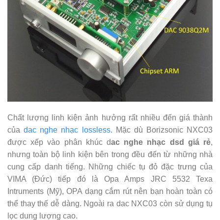
Chất lượng linh kiện ảnh hưởng rất nhiều đến giá thành
của
dac nghe nhạc lossless
. Mặc dù Borizsonic NXC03
được xếp vào phân khúc d
ac nghe nhạc dsd giá rẻ
,
nhưng toàn bộ linh kiện bên trong đều đến từ những nhà
cung cấp danh tiếng. Những chiếc tụ đỏ đặc trưng của
VIMA (Đức) tiếp đó là Opa Amps JRC 5532 Texa
Intruments (Mỹ), OPA dạng cắm rút nên bạn hoàn toàn có
thể thay thế dễ dàng. Ngoài ra dac NXC03 còn sử dụng tụ
lọc dung lượng cao.