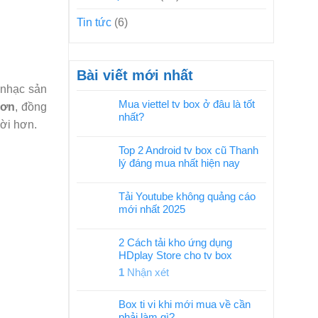
Tin tức
(6)
Bài viết mới nhất
 nhạc sản
Mua viettel tv box ở đâu là tốt
hơn
, đồng
nhất?
vời hơn.
Top 2 Android tv box cũ Thanh
lý đáng mua nhất hiện nay
Tải Youtube không quảng cáo
mới nhất 2025
2 Cách tải kho ứng dụng
HDplay Store cho tv box
1
Nhận xét
Box ti vi khi mới mua về cần
phải làm gì?