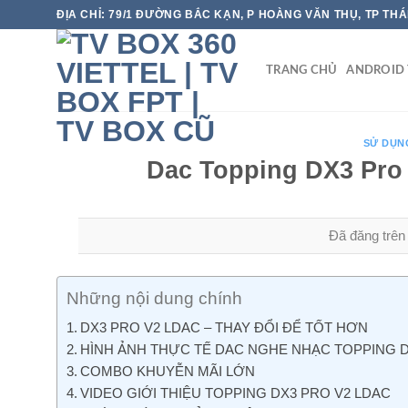
Chuyển
ĐỊA CHỈ: 79/1 ĐƯỜNG BẮC KẠN, P HOÀNG VĂN THỤ, TP TH
đến
nội
TRANG CHỦ
ANDROID 
dung
SỬ DỤN
Dac Topping DX3 Pro
Đã đăng trê
Những nội dung chính
DX3 PRO V2 LDAC – THAY ĐỔI ĐỂ TỐT HƠN
HÌNH ẢNH THỰC TẾ DAC NGHE NHẠC TOPPING D
COMBO KHUYỄN MÃI LỚN
VIDEO GIỚI THIỆU TOPPING DX3 PRO V2 LDAC