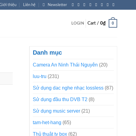
Giới thiệu
Liên hệ
Newsletter
0
Cart /
0
₫
LOGIN
Danh mục
Camera An Ninh Thái Nguyên
(20)
luu-tru
(231)
Sử dụng dac nghe nhạc lossless
(87)
Sử dụng đầu thu DVB T2
(8)
Sử dụng music server
(21)
tam-het-hang
(65)
Thủ thuật tv box
(62)