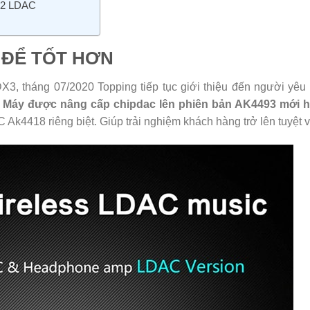
2 LDAC
I ĐỂ TỐT HƠN
X3, tháng 07/2020 Topping tiếp tục giới thiệu đến người yêu
.
Máy được nâng cấp chipdac lên phiên bản AK4493 mới 
AC Ak4418 riêng biệt. Giúp trải nghiệm khách hàng trở lên tuyệt 