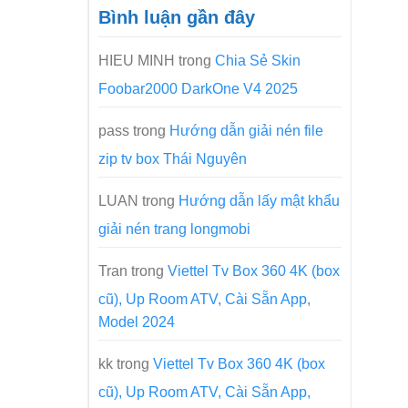
Bình luận gần đây
HIEU MINH
trong
Chia Sẻ Skin
Foobar2000 DarkOne V4 2025
pass
trong
Hướng dẫn giải nén file
zip tv box Thái Nguyên
LUAN
trong
Hướng dẫn lấy mật khẩu
giải nén trang longmobi
Tran
trong
Viettel Tv Box 360 4K (box
cũ), Up Room ATV, Cài Sẵn App,
Model 2024
kk
trong
Viettel Tv Box 360 4K (box
cũ), Up Room ATV, Cài Sẵn App,