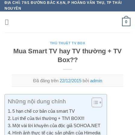
ĐỊA CHỈ: 79/1 ĐƯỜNG BẮC KẠN, P HOÀNG VĂN THỤ, TP THÁI
Chuyển
NGUYÊN
đến
nội
0
dung
THỦ THUẬT TV BOX
Mua Smart TV hay TV thường + TV
Box??
Đã đăng trên
22/12/2015
bởi
admin
Những nội dung chính
5 hạn chế cơ bản của smart TV
Lợi thế của tivi thường + TIVI BOX!!!
Một vài lời khuyên của độc giả SOHOA.NET
Hình ảnh thực tế các sản phẩm của Himedia