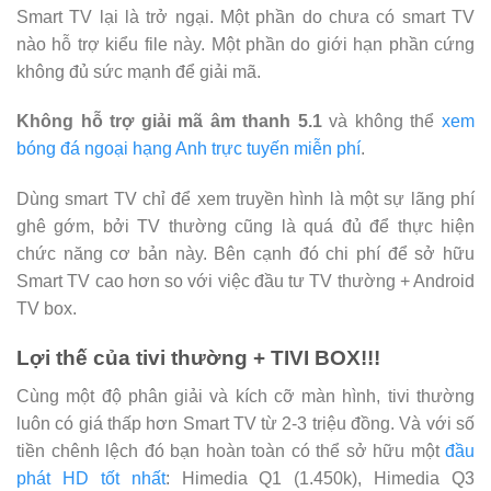
Smart TV lại là trở ngại. Một phần do chưa có smart TV
nào hỗ trợ kiểu file này. Một phần do giới hạn phần cứng
không đủ sức mạnh để giải mã.
Không hỗ trợ giải mã âm thanh 5.1
và không thể
xem
bóng đá ngoại hạng Anh trực tuyến miễn phí
.
Dùng smart TV chỉ để xem truyền hình là một sự lãng phí
ghê gớm, bởi TV thường cũng là quá đủ để thực hiện
chức năng cơ bản này. Bên cạnh đó chi phí để sở hữu
Smart TV cao hơn so với việc đầu tư TV thường + Android
TV box.
Lợi thế của tivi thường + TIVI BOX!!!
Cùng một độ phân giải và kích cỡ màn hình, tivi thường
luôn có giá thấp hơn Smart TV từ 2-3 triệu đồng. Và với số
tiền chênh lệch đó bạn hoàn toàn có thể sở hữu một
đầu
phát HD tốt nhất
: Himedia Q1 (1.450k), Himedia Q3