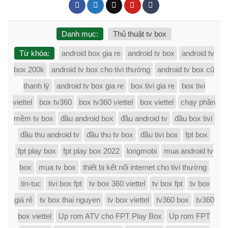
Danh mục:
Thủ thuật tv box
Từ khóa:
android box gia re
android tv box
android tv
box 200k
android tv box cho tivi thường
android tv box cũ
thanh lý
android tv box gia re
box tivi gia re
box tivi
viettel
box tv360
box tv360 viettel
box viettel
chạy phần
mềm tv box
đầu android box
đầu android tv
đầu box tivi
đầu thu android tv
đầu thu tv box
đầu tivi box
fpt box
fpt play box
fpt play box 2022
longmobi
mua android tv
box
mua tv box
thiết bị kết nối internet cho tivi thường
tin-tuc
tivi box fpt
tv box 360 viettel
tv box fpt
tv box
giá rẻ
tv box thai nguyen
tv box viettel
tv360 box
tv360
box viettel
Up rom ATV cho FPT Play Box
Up rom FPT