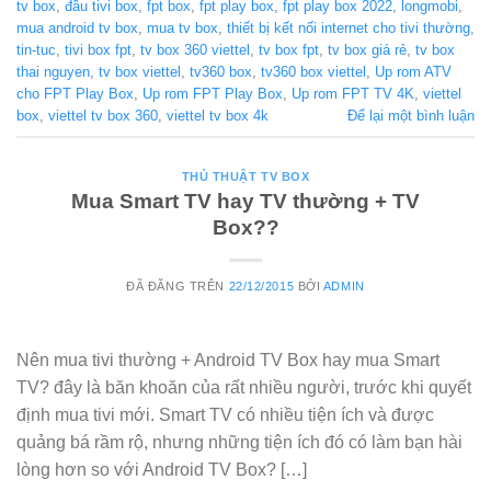
tv box
,
đầu tivi box
,
fpt box
,
fpt play box
,
fpt play box 2022
,
longmobi
,
mua android tv box
,
mua tv box
,
thiết bị kết nối internet cho tivi thường
,
tin-tuc
,
tivi box fpt
,
tv box 360 viettel
,
tv box fpt
,
tv box giá rẻ
,
tv box
thai nguyen
,
tv box viettel
,
tv360 box
,
tv360 box viettel
,
Up rom ATV
cho FPT Play Box
,
Up rom FPT Play Box
,
Up rom FPT TV 4K
,
viettel
box
,
viettel tv box 360
,
viettel tv box 4k
Để lại một bình luận
THỦ THUẬT TV BOX
Mua Smart TV hay TV thường + TV
Box??
ĐÃ ĐĂNG TRÊN
22/12/2015
BỞI
ADMIN
Nên mua tivi thường + Android TV Box hay mua Smart
TV? đây là băn khoăn của rất nhiều người, trước khi quyết
định mua tivi mới. Smart TV có nhiều tiện ích và được
quảng bá rầm rộ, nhưng những tiện ích đó có làm bạn hài
lòng hơn so với Android TV Box? […]