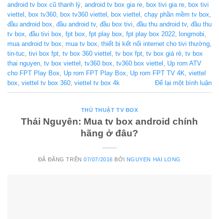
android tv box cũ thanh lý
,
android tv box gia re
,
box tivi gia re
,
box tivi
viettel
,
box tv360
,
box tv360 viettel
,
box viettel
,
chạy phần mềm tv box
,
đầu android box
,
đầu android tv
,
đầu box tivi
,
đầu thu android tv
,
đầu thu
tv box
,
đầu tivi box
,
fpt box
,
fpt play box
,
fpt play box 2022
,
longmobi
,
mua android tv box
,
mua tv box
,
thiết bị kết nối internet cho tivi thường
,
tin-tuc
,
tivi box fpt
,
tv box 360 viettel
,
tv box fpt
,
tv box giá rẻ
,
tv box
thai nguyen
,
tv box viettel
,
tv360 box
,
tv360 box viettel
,
Up rom ATV
cho FPT Play Box
,
Up rom FPT Play Box
,
Up rom FPT TV 4K
,
viettel
box
,
viettel tv box 360
,
viettel tv box 4k
Để lại một bình luận
THỦ THUẬT TV BOX
Thái Nguyên: Mua tv box android chính
hãng ở đâu?
ĐÃ ĐĂNG TRÊN
07/07/2016
BỞI
NGUYEN HAI LONG