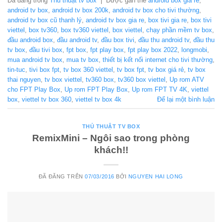
Đã đăng trong
Thủ thuật tv box
|
Được gắn thẻ
android box gia re
,
android tv box
,
android tv box 200k
,
android tv box cho tivi thường
,
android tv box cũ thanh lý
,
android tv box gia re
,
box tivi gia re
,
box tivi
viettel
,
box tv360
,
box tv360 viettel
,
box viettel
,
chạy phần mềm tv box
,
đầu android box
,
đầu android tv
,
đầu box tivi
,
đầu thu android tv
,
đầu thu
tv box
,
đầu tivi box
,
fpt box
,
fpt play box
,
fpt play box 2022
,
longmobi
,
mua android tv box
,
mua tv box
,
thiết bị kết nối internet cho tivi thường
,
tin-tuc
,
tivi box fpt
,
tv box 360 viettel
,
tv box fpt
,
tv box giá rẻ
,
tv box
thai nguyen
,
tv box viettel
,
tv360 box
,
tv360 box viettel
,
Up rom ATV
cho FPT Play Box
,
Up rom FPT Play Box
,
Up rom FPT TV 4K
,
viettel
box
,
viettel tv box 360
,
viettel tv box 4k
Để lại một bình luận
THỦ THUẬT TV BOX
RemixMini – Ngôi sao trong phòng
khách!!
ĐÃ ĐĂNG TRÊN
07/03/2016
BỞI
NGUYEN HAI LONG