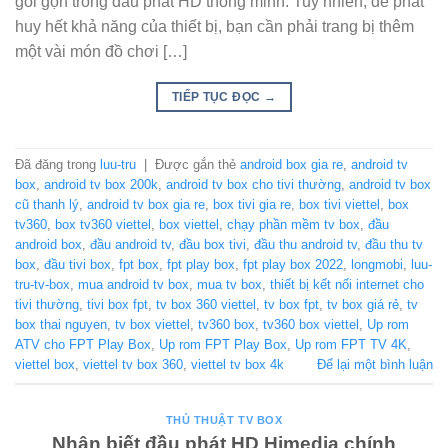
gói gọn trong đầu phát HD thông minh. Tuy nhiên, để phát
huy hết khả năng của thiết bị, bạn cần phải trang bị thêm
một vài món đồ chơi […]
TIẾP TỤC ĐỌC
→
Đã đăng trong
luu-tru
|
Được gắn thẻ
android box gia re
,
android tv
box
,
android tv box 200k
,
android tv box cho tivi thường
,
android tv box
cũ thanh lý
,
android tv box gia re
,
box tivi gia re
,
box tivi viettel
,
box
tv360
,
box tv360 viettel
,
box viettel
,
chạy phần mềm tv box
,
đầu
android box
,
đầu android tv
,
đầu box tivi
,
đầu thu android tv
,
đầu thu tv
box
,
đầu tivi box
,
fpt box
,
fpt play box
,
fpt play box 2022
,
longmobi
,
luu-
tru-tv-box
,
mua android tv box
,
mua tv box
,
thiết bị kết nối internet cho
tivi thường
,
tivi box fpt
,
tv box 360 viettel
,
tv box fpt
,
tv box giá rẻ
,
tv
box thai nguyen
,
tv box viettel
,
tv360 box
,
tv360 box viettel
,
Up rom
ATV cho FPT Play Box
,
Up rom FPT Play Box
,
Up rom FPT TV 4K
,
viettel box
,
viettel tv box 360
,
viettel tv box 4k
Để lại một bình luận
THỦ THUẬT TV BOX
Nhận biết đầu phát HD Himedia chính