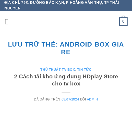
ĐỊA CHỈ: 79/1 ĐƯỜNG BẮC KẠN, P HOÀNG VĂN THỤ, TP THÁI
Chuyển
NGUYÊN
đến
nội
0
dung
LƯU TRỮ THẺ:
ANDROID BOX GIA
RE
THỦ THUẬT TV BOX
,
TIN TỨC
2 Cách tải kho ứng dụng HDplay Store
cho tv box
ĐÃ ĐĂNG TRÊN
05/07/2024
BỞI
ADMIN