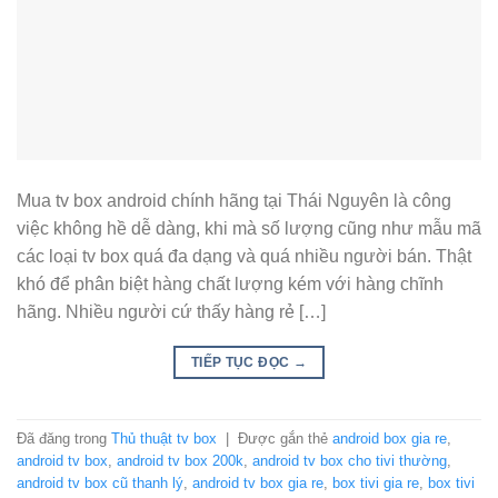
Mua tv box android chính hãng tại Thái Nguyên là công
việc không hề dễ dàng, khi mà số lượng cũng như mẫu mã
các loại tv box quá đa dạng và quá nhiều người bán. Thật
khó để phân biệt hàng chất lượng kém với hàng chĩnh
hãng. Nhiều người cứ thấy hàng rẻ […]
TIẾP TỤC ĐỌC
→
Đã đăng trong
Thủ thuật tv box
|
Được gắn thẻ
android box gia re
,
android tv box
,
android tv box 200k
,
android tv box cho tivi thường
,
android tv box cũ thanh lý
,
android tv box gia re
,
box tivi gia re
,
box tivi