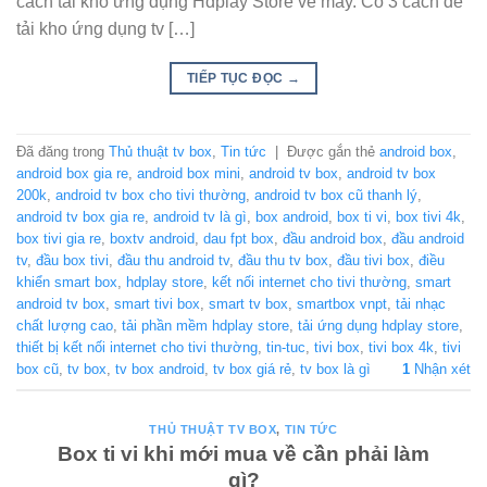
cách tải kho ứng dụng Hdplay Store về máy. Có 3 cách để
tải kho ứng dụng tv […]
TIẾP TỤC ĐỌC
→
Đã đăng trong
Thủ thuật tv box
,
Tin tức
|
Được gắn thẻ
android box
,
android box gia re
,
android box mini
,
android tv box
,
android tv box
200k
,
android tv box cho tivi thường
,
android tv box cũ thanh lý
,
android tv box gia re
,
android tv là gì
,
box android
,
box ti vi
,
box tivi 4k
,
box tivi gia re
,
boxtv android
,
dau fpt box
,
đầu android box
,
đầu android
tv
,
đầu box tivi
,
đầu thu android tv
,
đầu thu tv box
,
đầu tivi box
,
điều
khiển smart box
,
hdplay store
,
kết nối internet cho tivi thường
,
smart
android tv box
,
smart tivi box
,
smart tv box
,
smartbox vnpt
,
tải nhạc
chất lượng cao
,
tải phần mềm hdplay store
,
tải ứng dụng hdplay store
,
thiết bị kết nối internet cho tivi thường
,
tin-tuc
,
tivi box
,
tivi box 4k
,
tivi
box cũ
,
tv box
,
tv box android
,
tv box giá rẻ
,
tv box là gì
1
Nhận xét
THỦ THUẬT TV BOX
,
TIN TỨC
Box ti vi khi mới mua về cần phải làm
gì?