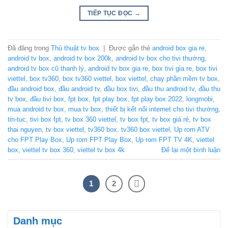
TIẾP TỤC ĐỌC
→
Đã đăng trong
Thủ thuật tv box
|
Được gắn thẻ
android box gia re
,
android tv box
,
android tv box 200k
,
android tv box cho tivi thường
,
android tv box cũ thanh lý
,
android tv box gia re
,
box tivi gia re
,
box tivi
viettel
,
box tv360
,
box tv360 viettel
,
box viettel
,
chạy phần mềm tv box
,
đầu android box
,
đầu android tv
,
đầu box tivi
,
đầu thu android tv
,
đầu thu
tv box
,
đầu tivi box
,
fpt box
,
fpt play box
,
fpt play box 2022
,
longmobi
,
mua android tv box
,
mua tv box
,
thiết bị kết nối internet cho tivi thường
,
tin-tuc
,
tivi box fpt
,
tv box 360 viettel
,
tv box fpt
,
tv box giá rẻ
,
tv box
thai nguyen
,
tv box viettel
,
tv360 box
,
tv360 box viettel
,
Up rom ATV
cho FPT Play Box
,
Up rom FPT Play Box
,
Up rom FPT TV 4K
,
viettel
box
,
viettel tv box 360
,
viettel tv box 4k
Để lại một bình luận
1
2
Danh mục