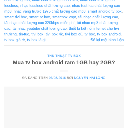
lossless
,
nhạc lossless chất lượng cao
,
nhạc test loa chất lượng cao
mp3
,
nhạc vàng trước 1975 chất lượng cao mp3
,
smart android tv box
,
smart tivi box
,
smart tv box
,
smartbox vnpt
,
tải nhạc chất lượng cao
,
tải nhạc chất lượng cao 320kbps miễn phí
,
tải nhạc mp3 chất lượng
cao
,
tải nhạc youtube chất lượng cao
,
thiết bị kết nối internet cho tivi
thường
,
tin-tuc
,
tivi box
,
tivi box 4k
,
tivi box cũ
,
tv box
,
tv box android
,
tv box giá rẻ
,
tv box là gì
Để lại một bình luận
THỦ THUẬT TV BOX
Mua tv box android ram 1GB hay 2GB?
ĐÃ ĐĂNG TRÊN
03/08/2016
BỞI
NGUYEN HAI LONG