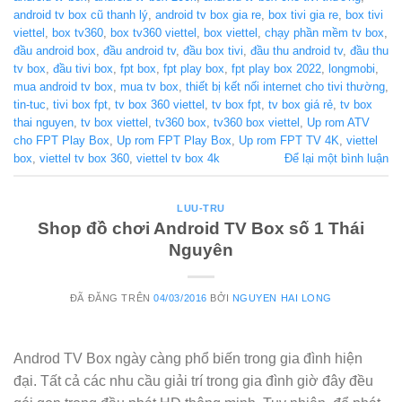
android tv box cũ thanh lý
,
android tv box gia re
,
box tivi gia re
,
box tivi
viettel
,
box tv360
,
box tv360 viettel
,
box viettel
,
chạy phần mềm tv box
,
đầu android box
,
đầu android tv
,
đầu box tivi
,
đầu thu android tv
,
đầu thu
tv box
,
đầu tivi box
,
fpt box
,
fpt play box
,
fpt play box 2022
,
longmobi
,
mua android tv box
,
mua tv box
,
thiết bị kết nối internet cho tivi thường
,
tin-tuc
,
tivi box fpt
,
tv box 360 viettel
,
tv box fpt
,
tv box giá rẻ
,
tv box
thai nguyen
,
tv box viettel
,
tv360 box
,
tv360 box viettel
,
Up rom ATV
cho FPT Play Box
,
Up rom FPT Play Box
,
Up rom FPT TV 4K
,
viettel
box
,
viettel tv box 360
,
viettel tv box 4k
Để lại một bình luận
LUU-TRU
Shop đồ chơi Android TV Box số 1 Thái
Nguyên
ĐÃ ĐĂNG TRÊN
04/03/2016
BỞI
NGUYEN HAI LONG
Androd TV Box ngày càng phổ biến trong gia đình hiện
đại. Tất cả các nhu cầu giải trí trong gia đình giờ đây đều