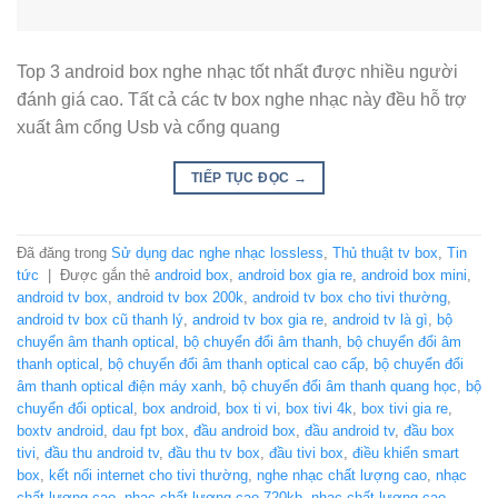
Top 3 android box nghe nhạc tốt nhất được nhiều người
đánh giá cao. Tất cả các tv box nghe nhạc này đều hỗ trợ
xuất âm cổng Usb và cổng quang
TIẾP TỤC ĐỌC
→
Đã đăng trong
Sử dụng dac nghe nhạc lossless
,
Thủ thuật tv box
,
Tin
tức
|
Được gắn thẻ
android box
,
android box gia re
,
android box mini
,
android tv box
,
android tv box 200k
,
android tv box cho tivi thường
,
android tv box cũ thanh lý
,
android tv box gia re
,
android tv là gì
,
bộ
chuyển âm thanh optical
,
bộ chuyển đổi âm thanh
,
bộ chuyển đổi âm
thanh optical
,
bộ chuyển đổi âm thanh optical cao cấp
,
bộ chuyển đổi
âm thanh optical điện máy xanh
,
bộ chuyển đổi âm thanh quang học
,
bộ
chuyển đổi optical
,
box android
,
box ti vi
,
box tivi 4k
,
box tivi gia re
,
boxtv android
,
dau fpt box
,
đầu android box
,
đầu android tv
,
đầu box
tivi
,
đầu thu android tv
,
đầu thu tv box
,
đầu tivi box
,
điều khiển smart
box
,
kết nối internet cho tivi thường
,
nghe nhạc chất lượng cao
,
nhạc
chất lượng cao
,
nhạc chất lượng cao 720kb
,
nhạc chất lượng cao