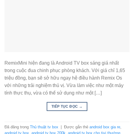
RemixMini hiện đang là Android TV box sáng giá nhất
trong cuộc đua chinh phục phòng khách. Với giá chỉ 1,65
triệu đồng, bạn sẽ sở hữu ngay hệ điều hành Remix Os
với những trải nghiệm thú vị. Vừa làm việc như một máy
tính thực thụ, vừa có thể sử dụng như một […]
TIẾP TỤC ĐỌC
→
Đã đăng trong
Thủ thuật tv box
|
Được gắn thẻ
android box gia re
,
android tv box
,
android tv box 200k
,
android tv box cho tivi thường
,