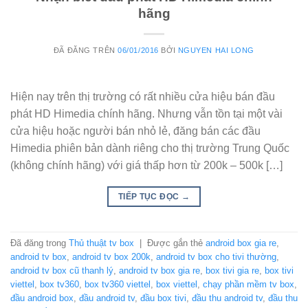
hãng
ĐÃ ĐĂNG TRÊN
06/01/2016
BỞI
NGUYEN HAI LONG
Hiện nay trên thị trường có rất nhiều cửa hiệu bán đầu
phát HD Himedia chính hãng. Nhưng vẫn tồn tại một vài
cửa hiệu hoặc người bán nhỏ lẻ, đăng bán các đầu
Himedia phiên bản dành riêng cho thị trường Trung Quốc
(không chính hãng) với giá thấp hơn từ 200k – 500k […]
TIẾP TỤC ĐỌC
→
Đã đăng trong
Thủ thuật tv box
|
Được gắn thẻ
android box gia re
,
android tv box
,
android tv box 200k
,
android tv box cho tivi thường
,
android tv box cũ thanh lý
,
android tv box gia re
,
box tivi gia re
,
box tivi
viettel
,
box tv360
,
box tv360 viettel
,
box viettel
,
chạy phần mềm tv box
,
đầu android box
,
đầu android tv
,
đầu box tivi
,
đầu thu android tv
,
đầu thu