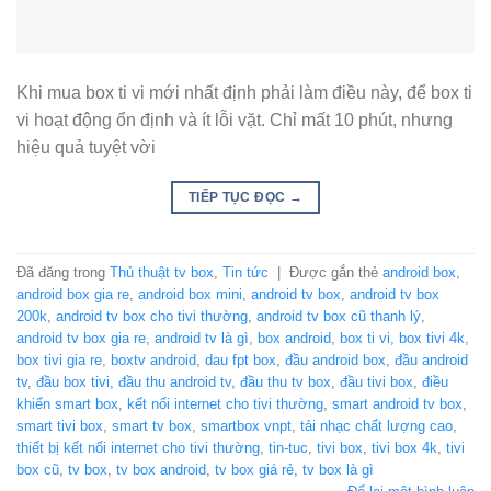
Khi mua box ti vi mới nhất định phải làm điều này, để box ti
vi hoạt động ổn định và ít lỗi vặt. Chỉ mất 10 phút, nhưng
hiệu quả tuyệt vời
TIẾP TỤC ĐỌC
→
Đã đăng trong
Thủ thuật tv box
,
Tin tức
|
Được gắn thẻ
android box
,
android box gia re
,
android box mini
,
android tv box
,
android tv box
200k
,
android tv box cho tivi thường
,
android tv box cũ thanh lý
,
android tv box gia re
,
android tv là gì
,
box android
,
box ti vi
,
box tivi 4k
,
box tivi gia re
,
boxtv android
,
dau fpt box
,
đầu android box
,
đầu android
tv
,
đầu box tivi
,
đầu thu android tv
,
đầu thu tv box
,
đầu tivi box
,
điều
khiển smart box
,
kết nối internet cho tivi thường
,
smart android tv box
,
smart tivi box
,
smart tv box
,
smartbox vnpt
,
tải nhạc chất lượng cao
,
thiết bị kết nối internet cho tivi thường
,
tin-tuc
,
tivi box
,
tivi box 4k
,
tivi
box cũ
,
tv box
,
tv box android
,
tv box giá rẻ
,
tv box là gì