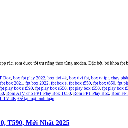
pp rác. rom được tối ưu riêng theo từng moden. Đặc bệt, bẻ khóa fpt 
T Box
,
box fpt play 2022
,
box tivi 4k
,
box tivi fpt
,
box tv fpt
,
chạy phầ
fpt box 2021
,
fpt box 2022
,
fpt box s
,
fpt box t550
,
fpt box t650
,
fpt p
fpt play box s t590
,
fpt play box s550
,
fpt play box t550
,
fpt play box t
50
,
Rom ATV cho FPT Play Box T650
,
Rom FPT Play Box
,
Rom FPT
T TV 4K
Để lại một bình luận
0, T590, Mới Nhất 2025