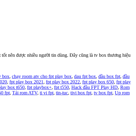
 nên được nhiều người tin dùng. Đây cũng là tv box thương hiệu
v box
,
chạy room atv cho fpt play box
,
dau fpt box
,
đầu box fpt
,
đầu
2020
,
fpt play box 2021
,
fpt play box 2022
,
fpt play box 650
,
fpt play
play box t650
,
fpt playbox+
,
fpt t550
,
Hack đầu FPT Play HD
,
Rom
50 fpt
,
Tải rom ATV
,
ti vi fpt
,
tin-tuc
,
tivi box fpt
,
tv box fpt
,
Up rom