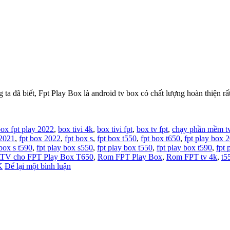
 Fpt Play Box là android tv box có chất lượng hoàn thiện rất tốt
ox fpt play 2022
,
box tivi 4k
,
box tivi fpt
,
box tv fpt
,
chạy phần mềm t
 2021
,
fpt box 2022
,
fpt box s
,
fpt box t550
,
fpt box t650
,
fpt play box 
 box s t590
,
fpt play box s550
,
fpt play box t550
,
fpt play box t590
,
fpt 
TV cho FPT Play Box T650
,
Rom FPT Play Box
,
Rom FPT tv 4k
,
t5
K
Để lại một bình luận