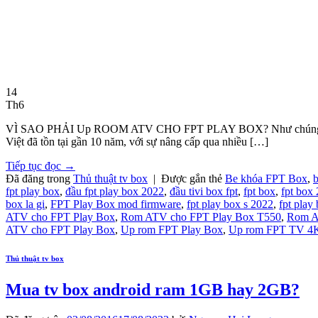
14
Th6
VÌ SAO PHẢI Up ROOM ATV CHO FPT PLAY BOX? Như chúng ta đã biết,
Việt đã tồn tại gần 10 năm, với sự nâng cấp qua nhiều […]
Tiếp tục đọc
→
Đã đăng trong
Thủ thuật tv box
|
Được gắn thẻ
Be khóa FPT Box
,
b
fpt play box
,
đầu fpt play box 2022
,
đầu tivi box fpt
,
fpt box
,
fpt box
box la gi
,
FPT Play Box mod firmware
,
fpt play box s 2022
,
fpt play
ATV cho FPT Play Box
,
Rom ATV cho FPT Play Box T550
,
Rom A
ATV cho FPT Play Box
,
Up rom FPT Play Box
,
Up rom FPT TV 4
Thủ thuật tv box
Mua tv box android ram 1GB hay 2GB?