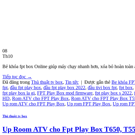
08
Th10
Bẻ khóa fpt box Online giúp máy chạy nhanh hơn, xóa bỏ hoàn toàn a
Tiếp tục đọc
→
Đã đăng trong
Thủ thuật tv box
,
Tin tức
|
Được gắn thẻ
Be khóa FP
fpt
,
đầu fpt play box
,
đầu fpt play box 2022
,
đầu tivi box fpt
,
fpt box
,
fpt play box la gi
,
FPT Play Box mod firmware
,
fpt play box s 2022
,
HD
,
Rom ATV cho FPT Play Box
,
Rom ATV cho FPT Play Box T5
Up rom ATV cho FPT Play Box
,
Up rom FPT Play Box
,
Up rom FP
Thủ thuật tv box
Up Room ATV cho Fpt Play Box T650, T55