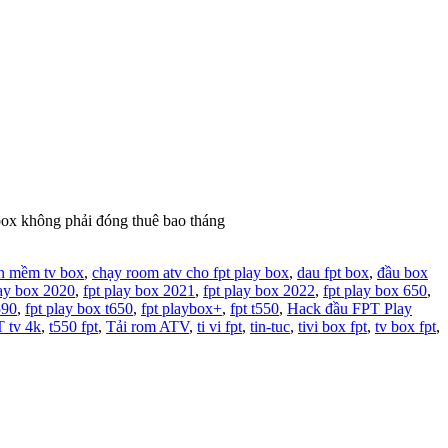
box không phải đóng thuê bao tháng
n mềm tv box
,
chạy room atv cho fpt play box
,
dau fpt box
,
đầu box
lay box 2020
,
fpt play box 2021
,
fpt play box 2022
,
fpt play box 650
,
590
,
fpt play box t650
,
fpt playbox+
,
fpt t550
,
Hack đầu FPT Play
 tv 4k
,
t550 fpt
,
Tải rom ATV
,
ti vi fpt
,
tin-tuc
,
tivi box fpt
,
tv box fpt
,