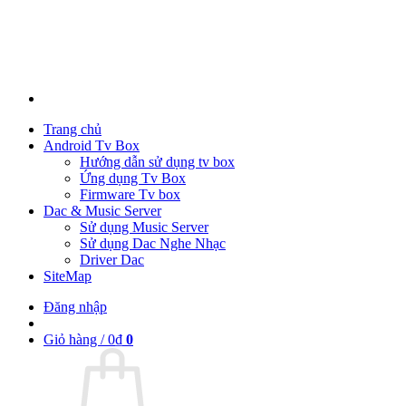
Trang chủ
Android Tv Box
Hướng dẫn sử dụng tv box
Ứng dụng Tv Box
Firmware Tv box
Dac & Music Server
Sử dụng Music Server
Sử dụng Dac Nghe Nhạc
Driver Dac
SiteMap
Đăng nhập
Giỏ hàng /
0
₫
0