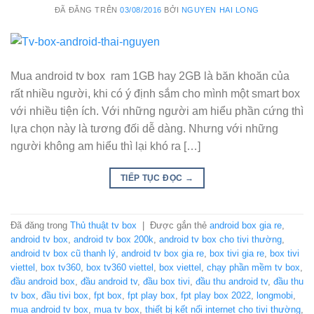
ĐÃ ĐĂNG TRÊN
03/08/2016
BỞI
NGUYEN HAI LONG
Mua android tv box ram 1GB hay 2GB là băn khoăn của
rất nhiều người, khi có ý định sắm cho mình một smart box
với nhiều tiện ích. Với những người am hiểu phần cứng thì
lựa chọn này là tương đối dễ dàng. Nhưng với những
người không am hiểu thì lại khó ra […]
TIẾP TỤC ĐỌC
→
Đã đăng trong
Thủ thuật tv box
|
Được gắn thẻ
android box gia re
,
android tv box
,
android tv box 200k
,
android tv box cho tivi thường
,
android tv box cũ thanh lý
,
android tv box gia re
,
box tivi gia re
,
box tivi
viettel
,
box tv360
,
box tv360 viettel
,
box viettel
,
chạy phần mềm tv box
,
đầu android box
,
đầu android tv
,
đầu box tivi
,
đầu thu android tv
,
đầu thu
tv box
,
đầu tivi box
,
fpt box
,
fpt play box
,
fpt play box 2022
,
longmobi
,
mua android tv box
,
mua tv box
,
thiết bị kết nối internet cho tivi thường
,