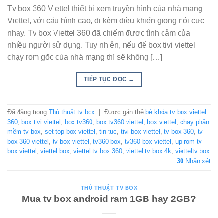
Tv box 360 Viettel thiết bị xem truyền hình của nhà mạng
Viettel, với cấu hình cao, đi kèm điều khiển giọng nói cực
nhạy. Tv box Viettel 360 đã chiếm được tình cảm của
nhiều người sử dụng. Tuy nhiên, nếu để box tivi viettel
chạy rom gốc của nhà mạng thì sẽ không […]
TIẾP TỤC ĐỌC
→
Đã đăng trong
Thủ thuật tv box
|
Được gắn thẻ
bẻ khóa tv box viettel
360
,
box tivi viettel
,
box tv360
,
box tv360 viettel
,
box viettel
,
chạy phần
mềm tv box
,
set top box viettel
,
tin-tuc
,
tivi box viettel
,
tv box 360
,
tv
box 360 viettel
,
tv box viettel
,
tv360 box
,
tv360 box viettel
,
up rom tv
box viettel
,
viettel box
,
viettel tv box 360
,
viettel tv box 4k
,
vietteltv box
30
Nhận xét
THỦ THUẬT TV BOX
Mua tv box android ram 1GB hay 2GB?