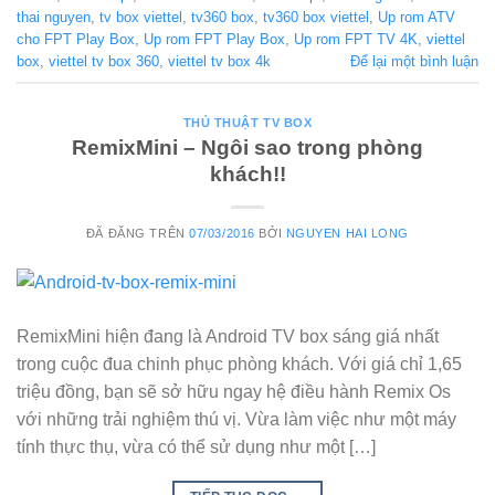
thai nguyen
,
tv box viettel
,
tv360 box
,
tv360 box viettel
,
Up rom ATV
cho FPT Play Box
,
Up rom FPT Play Box
,
Up rom FPT TV 4K
,
viettel
box
,
viettel tv box 360
,
viettel tv box 4k
Để lại một bình luận
THỦ THUẬT TV BOX
RemixMini – Ngôi sao trong phòng
khách!!
ĐÃ ĐĂNG TRÊN
07/03/2016
BỞI
NGUYEN HAI LONG
RemixMini hiện đang là Android TV box sáng giá nhất
trong cuộc đua chinh phục phòng khách. Với giá chỉ 1,65
triệu đồng, bạn sẽ sở hữu ngay hệ điều hành Remix Os
với những trải nghiệm thú vị. Vừa làm việc như một máy
tính thực thụ, vừa có thể sử dụng như một […]