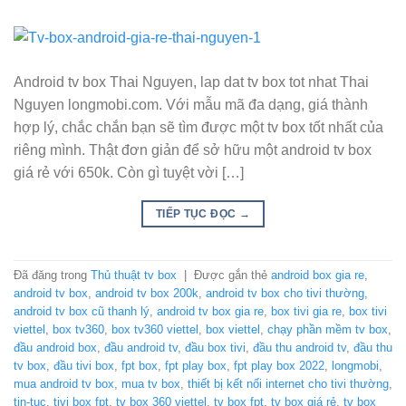
Android tv box Thai Nguyen, lap dat tv box tot nhat Thai
Nguyen longmobi.com. Với mẫu mã đa dạng, giá thành
hợp lý, chắc chắn bạn sẽ tìm được một tv box tốt nhất của
riêng mình. Thật đơn giản để sở hữu một android tv box
giá rẻ với 650k. Còn gì tuyệt vời […]
TIẾP TỤC ĐỌC
→
Đã đăng trong
Thủ thuật tv box
|
Được gắn thẻ
android box gia re
,
android tv box
,
android tv box 200k
,
android tv box cho tivi thường
,
android tv box cũ thanh lý
,
android tv box gia re
,
box tivi gia re
,
box tivi
viettel
,
box tv360
,
box tv360 viettel
,
box viettel
,
chạy phần mềm tv box
,
đầu android box
,
đầu android tv
,
đầu box tivi
,
đầu thu android tv
,
đầu thu
tv box
,
đầu tivi box
,
fpt box
,
fpt play box
,
fpt play box 2022
,
longmobi
,
mua android tv box
,
mua tv box
,
thiết bị kết nối internet cho tivi thường
,
tin-tuc
,
tivi box fpt
,
tv box 360 viettel
,
tv box fpt
,
tv box giá rẻ
,
tv box