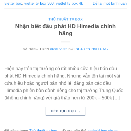
viettel box
,
viettel tv box 360
,
viettel tv box 4k
Để lại một bình luận
THỦ THUẬT TV BOX
Nhận biết đầu phát HD Himedia chính
hãng
ĐÃ ĐĂNG TRÊN
06/01/2016
BỞI
NGUYEN HAI LONG
Hiện nay trên thị trường có rất nhiều cửa hiệu bán đầu
phát HD Himedia chính hãng. Nhưng vẫn tồn tại một vài
cửa hiệu hoặc người bán nhỏ lẻ, đăng bán các đầu
Himedia phiên bản dành riêng cho thị trường Trung Quốc
(không chính hãng) với giá thấp hơn từ 200k – 500k […]
TIẾP TỤC ĐỌC
→
Đã đăng trong
Thủ thuật tv box
|
Được gắn thẻ
android box gia re
,