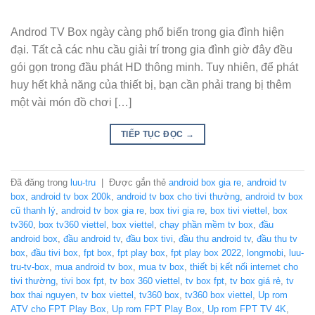
Androd TV Box ngày càng phổ biến trong gia đình hiện
đại. Tất cả các nhu cầu giải trí trong gia đình giờ đây đều
gói gọn trong đầu phát HD thông minh. Tuy nhiên, để phát
huy hết khả năng của thiết bị, bạn cần phải trang bị thêm
một vài món đồ chơi […]
TIẾP TỤC ĐỌC
→
Đã đăng trong
luu-tru
|
Được gắn thẻ
android box gia re
,
android tv
box
,
android tv box 200k
,
android tv box cho tivi thường
,
android tv box
cũ thanh lý
,
android tv box gia re
,
box tivi gia re
,
box tivi viettel
,
box
tv360
,
box tv360 viettel
,
box viettel
,
chạy phần mềm tv box
,
đầu
android box
,
đầu android tv
,
đầu box tivi
,
đầu thu android tv
,
đầu thu tv
box
,
đầu tivi box
,
fpt box
,
fpt play box
,
fpt play box 2022
,
longmobi
,
luu-
tru-tv-box
,
mua android tv box
,
mua tv box
,
thiết bị kết nối internet cho
tivi thường
,
tivi box fpt
,
tv box 360 viettel
,
tv box fpt
,
tv box giá rẻ
,
tv
box thai nguyen
,
tv box viettel
,
tv360 box
,
tv360 box viettel
,
Up rom
ATV cho FPT Play Box
,
Up rom FPT Play Box
,
Up rom FPT TV 4K
,