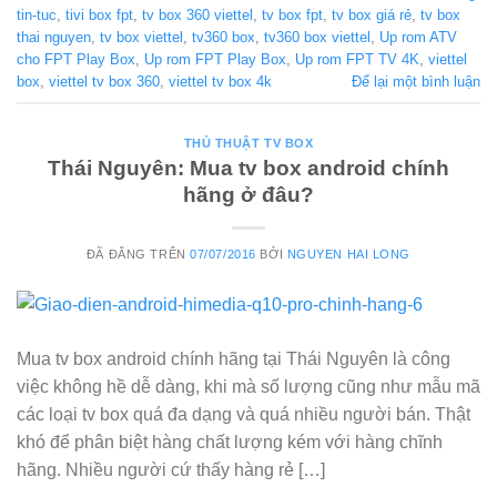
tin-tuc
,
tivi box fpt
,
tv box 360 viettel
,
tv box fpt
,
tv box giá rẻ
,
tv box
thai nguyen
,
tv box viettel
,
tv360 box
,
tv360 box viettel
,
Up rom ATV
cho FPT Play Box
,
Up rom FPT Play Box
,
Up rom FPT TV 4K
,
viettel
box
,
viettel tv box 360
,
viettel tv box 4k
Để lại một bình luận
THỦ THUẬT TV BOX
Thái Nguyên: Mua tv box android chính
hãng ở đâu?
ĐÃ ĐĂNG TRÊN
07/07/2016
BỞI
NGUYEN HAI LONG
Mua tv box android chính hãng tại Thái Nguyên là công
việc không hề dễ dàng, khi mà số lượng cũng như mẫu mã
các loại tv box quá đa dạng và quá nhiều người bán. Thật
khó để phân biệt hàng chất lượng kém với hàng chĩnh
hãng. Nhiều người cứ thấy hàng rẻ […]