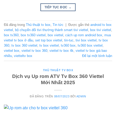
TIẾP TỤC ĐỌC
→
Đã đăng trong
Thủ thuật tv box
,
Tin tức
|
Được gắn thẻ
android tv box
viettel
,
bộ chuyển đổi tivi thường thành smart tivi viettel
,
box tivi viettel
,
box tv360
,
box tv360 viettel
,
box viettel
,
cách up rom android box
,
mua
viettel tv box ở đầu
,
set top box viettel
,
tin-tuc
,
tivi box viettel
,
tv box
360
,
tv box 360 viettel
,
tv box viettel
,
tv360 box
,
tv360 box viettel
,
viettel box
,
viettel tv box 360
,
viettel tv box 4k
,
viettel tv box giá bao
nhiều
,
vietteltv box
Để lại một bình luận
THỦ THUẬT TV BOX
Dịch vụ Up rom ATV Tv Box 360 Viettel
Mới Nhất 2025
ĐÃ ĐĂNG TRÊN
08/07/2023
BỞI
ADMIN