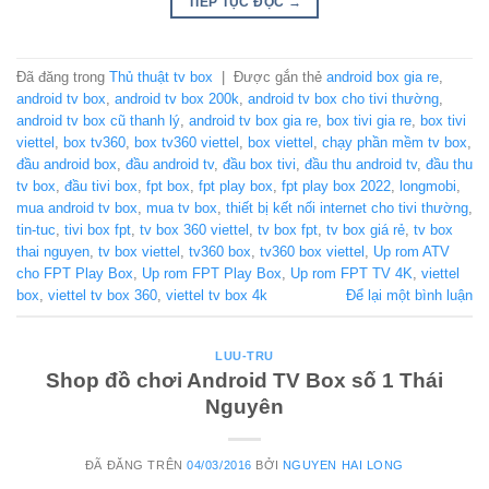
TIẾP TỤC ĐỌC
→
Đã đăng trong
Thủ thuật tv box
|
Được gắn thẻ
android box gia re
,
android tv box
,
android tv box 200k
,
android tv box cho tivi thường
,
android tv box cũ thanh lý
,
android tv box gia re
,
box tivi gia re
,
box tivi
viettel
,
box tv360
,
box tv360 viettel
,
box viettel
,
chạy phần mềm tv box
,
đầu android box
,
đầu android tv
,
đầu box tivi
,
đầu thu android tv
,
đầu thu
tv box
,
đầu tivi box
,
fpt box
,
fpt play box
,
fpt play box 2022
,
longmobi
,
mua android tv box
,
mua tv box
,
thiết bị kết nối internet cho tivi thường
,
tin-tuc
,
tivi box fpt
,
tv box 360 viettel
,
tv box fpt
,
tv box giá rẻ
,
tv box
thai nguyen
,
tv box viettel
,
tv360 box
,
tv360 box viettel
,
Up rom ATV
cho FPT Play Box
,
Up rom FPT Play Box
,
Up rom FPT TV 4K
,
viettel
box
,
viettel tv box 360
,
viettel tv box 4k
Để lại một bình luận
LUU-TRU
Shop đồ chơi Android TV Box số 1 Thái
Nguyên
ĐÃ ĐĂNG TRÊN
04/03/2016
BỞI
NGUYEN HAI LONG