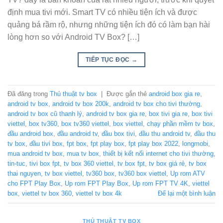
định mua tivi mới. Smart TV có nhiều tiện ích và được
quảng bá rầm rộ, nhưng những tiện ích đó có làm bạn hài
lòng hơn so với Android TV Box? […]
TIẾP TỤC ĐỌC
→
Đã đăng trong
Thủ thuật tv box
|
Được gắn thẻ
android box gia re
,
android tv box
,
android tv box 200k
,
android tv box cho tivi thường
,
android tv box cũ thanh lý
,
android tv box gia re
,
box tivi gia re
,
box tivi
viettel
,
box tv360
,
box tv360 viettel
,
box viettel
,
chạy phần mềm tv box
,
đầu android box
,
đầu android tv
,
đầu box tivi
,
đầu thu android tv
,
đầu thu
tv box
,
đầu tivi box
,
fpt box
,
fpt play box
,
fpt play box 2022
,
longmobi
,
mua android tv box
,
mua tv box
,
thiết bị kết nối internet cho tivi thường
,
tin-tuc
,
tivi box fpt
,
tv box 360 viettel
,
tv box fpt
,
tv box giá rẻ
,
tv box
thai nguyen
,
tv box viettel
,
tv360 box
,
tv360 box viettel
,
Up rom ATV
cho FPT Play Box
,
Up rom FPT Play Box
,
Up rom FPT TV 4K
,
viettel
box
,
viettel tv box 360
,
viettel tv box 4k
Để lại một bình luận
THỦ THUẬT TV BOX