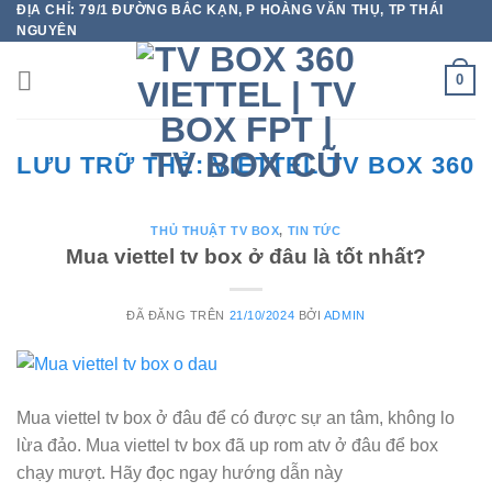
ĐỊA CHỈ: 79/1 ĐƯỜNG BẮC KẠN, P HOÀNG VĂN THỤ, TP THÁI
Chuyển
NGUYÊN
đến
nội
0
dung
LƯU TRỮ THẺ:
VIETTEL TV BOX 360
THỦ THUẬT TV BOX
,
TIN TỨC
Mua viettel tv box ở đâu là tốt nhất?
ĐÃ ĐĂNG TRÊN
21/10/2024
BỞI
ADMIN
Mua viettel tv box ở đâu để có được sự an tâm, không lo
lừa đảo. Mua viettel tv box đã up rom atv ở đâu để box
chạy mượt. Hãy đọc ngay hướng dẫn này