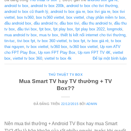
android tv box
,
android tv box 200k
,
android tv box cho tivi thường
,
android tv box cũ thanh lý
,
android tv box gia re
,
box tivi gia re
,
box tivi
viettel
,
box tv360
,
box tv360 viettel
,
box viettel
,
chạy phần mềm tv box
,
đầu android box
,
đầu android tv
,
đầu box tivi
,
đầu thu android tv
,
đầu thu
tv box
,
đầu tivi box
,
fpt box
,
fpt play box
,
fpt play box 2022
,
longmobi
,
mua android tv box
,
mua tv box
,
thiết bị kết nối internet cho tivi thường
,
tin-tuc
,
tivi box fpt
,
tv box 360 viettel
,
tv box fpt
,
tv box giá rẻ
,
tv box
thai nguyen
,
tv box viettel
,
tv360 box
,
tv360 box viettel
,
Up rom ATV
cho FPT Play Box
,
Up rom FPT Play Box
,
Up rom FPT TV 4K
,
viettel
box
,
viettel tv box 360
,
viettel tv box 4k
Để lại một bình luận
THỦ THUẬT TV BOX
Mua Smart TV hay TV thường + TV
Box??
ĐÃ ĐĂNG TRÊN
22/12/2015
BỞI
ADMIN
Nên mua tivi thường + Android TV Box hay mua Smart
TV? đây là băn khoăn của rất nhiều người, trước khi quyết