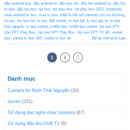
đầu android box
,
đầu android tv
,
đầu box tivi
,
đầu thu android tv
,
đầu thu
tv box
,
đầu tivi box
,
fpt box
,
fpt play box
,
fpt play box 2022
,
longmobi
,
mua android tv box
,
mua tv box
,
thiết bị kết nối internet cho tivi thường
,
tin-tuc
,
tivi box fpt
,
tv box 360 viettel
,
tv box fpt
,
tv box giá rẻ
,
tv box
thai nguyen
,
tv box viettel
,
tv360 box
,
tv360 box viettel
,
Up rom ATV
cho FPT Play Box
,
Up rom FPT Play Box
,
Up rom FPT TV 4K
,
viettel
box
,
viettel tv box 360
,
viettel tv box 4k
Để lại một bình luận
1
2
Danh mục
Camera An Ninh Thái Nguyên
(20)
luu-tru
(231)
Sử dụng dac nghe nhạc lossless
(87)
Sử dụng đầu thu DVB T2
(8)