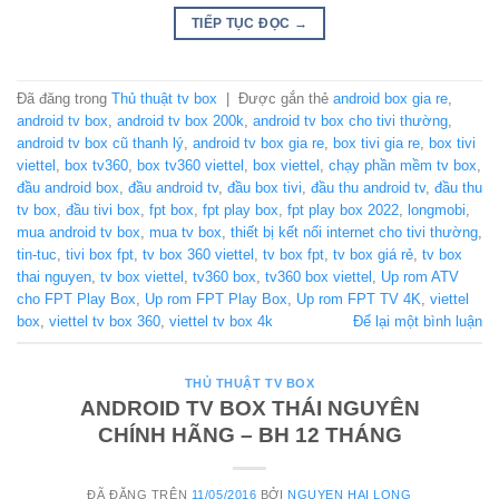
TIẾP TỤC ĐỌC
→
Đã đăng trong
Thủ thuật tv box
|
Được gắn thẻ
android box gia re
,
android tv box
,
android tv box 200k
,
android tv box cho tivi thường
,
android tv box cũ thanh lý
,
android tv box gia re
,
box tivi gia re
,
box tivi
viettel
,
box tv360
,
box tv360 viettel
,
box viettel
,
chạy phần mềm tv box
,
đầu android box
,
đầu android tv
,
đầu box tivi
,
đầu thu android tv
,
đầu thu
tv box
,
đầu tivi box
,
fpt box
,
fpt play box
,
fpt play box 2022
,
longmobi
,
mua android tv box
,
mua tv box
,
thiết bị kết nối internet cho tivi thường
,
tin-tuc
,
tivi box fpt
,
tv box 360 viettel
,
tv box fpt
,
tv box giá rẻ
,
tv box
thai nguyen
,
tv box viettel
,
tv360 box
,
tv360 box viettel
,
Up rom ATV
cho FPT Play Box
,
Up rom FPT Play Box
,
Up rom FPT TV 4K
,
viettel
box
,
viettel tv box 360
,
viettel tv box 4k
Để lại một bình luận
THỦ THUẬT TV BOX
ANDROID TV BOX THÁI NGUYÊN
CHÍNH HÃNG – BH 12 THÁNG
ĐÃ ĐĂNG TRÊN
11/05/2016
BỞI
NGUYEN HAI LONG