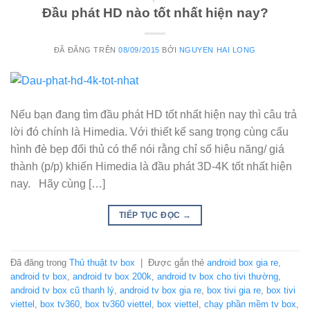
Đầu phát HD nào tốt nhất hiện nay?
ĐÃ ĐĂNG TRÊN
08/09/2015
BỞI
NGUYEN HAI LONG
Nếu bạn đang tìm đầu phát HD tốt nhất hiện nay thì câu trả
lời đó chính là Himedia. Với thiết kế sang trọng cùng cấu
hình đè bẹp đối thủ có thể nói rằng chỉ số hiệu năng/ giá
thành (p/p) khiến Himedia là đầu phát 3D-4K tốt nhất hiện
nay. Hãy cùng […]
TIẾP TỤC ĐỌC
→
Đã đăng trong
Thủ thuật tv box
|
Được gắn thẻ
android box gia re
,
android tv box
,
android tv box 200k
,
android tv box cho tivi thường
,
android tv box cũ thanh lý
,
android tv box gia re
,
box tivi gia re
,
box tivi
viettel
,
box tv360
,
box tv360 viettel
,
box viettel
,
chạy phần mềm tv box
,