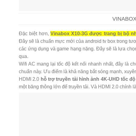
VINABOX 
Đặc biệt hơn,
Vinabox X10-3G được trang bị bộ n
Đây sẽ là chuẩn mực mới của android tv box trong tư
các ứng dụng và game hạng nặng. Đây sẽ là lựa chọn
qua.
Wifi AC mang lại tốc độ kết nối nhanh nhất, đây là ch
chuẩn này. Ưu điểm là khả năng bắt sóng mạnh, xuyên
HDMI 2.0
hỗ trợ truyền tải hình ảnh 4K-UHD tốc độ
một băng thông lớn để truyền tải. Và HDMI 2.0 chính l