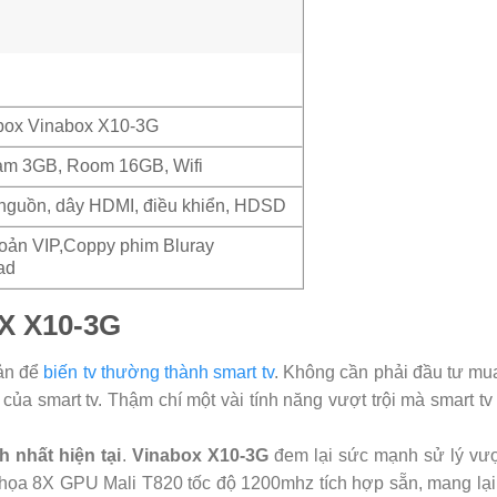
 box Vinabox X10-3G
am 3GB, Room 16GB, Wifi
nguồn, dây HDMI, điều khiển, HDSD
hoản VIP,Coppy phim Bluray
ad
X X10-3G
iản để
biến tv thường thành smart tv
. Không cần phải đầu tư mua
của smart tv. Thậm chí một vài tính năng vượt trội mà smart t
 nhất hiện tại
.
Vinabox X10-3G
đem lại sức mạnh sử lý vượt
 họa 8X GPU Mali T820 tốc độ 1200mhz tích hợp sẵn, mang lại