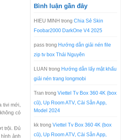
Bình luận gần đây
HIEU MINH
trong
Chia Sẻ Skin
Foobar2000 DarkOne V4 2025
pass
trong
Hướng dẫn giải nén file
zip tv box Thái Nguyên
LUAN
trong
Hướng dẫn lấy mật khẩu
giải nén trang longmobi
Tran
trong
Viettel Tv Box 360 4K (box
cũ), Up Room ATV, Cài Sẵn App,
 tivi mới,
Model 2024
v không có
kk
trong
Viettel Tv Box 360 4K (box
 trội. Đủ
cũ), Up Room ATV, Cài Sẵn App,
 hình ảnh