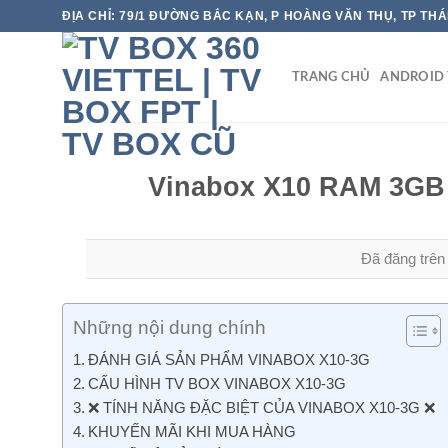
Chuyển
ĐỊA CHỈ: 79/1 ĐƯỜNG BẮC KẠN, P HOÀNG VĂN THỤ, TP TH
đến
nội
TRANG CHỦ
ANDROID 
dung
Vinabox X10 RAM 3GB m
Đã đăng trê
Những nội dung chính
ĐÁNH GIÁ SẢN PHẨM VINABOX X10-3G
CẤU HÌNH TV BOX VINABOX X10-3G
❌ TÍNH NĂNG ĐẶC BIỆT CỦA VINABOX X10-3G ❌
KHUYẾN MÃI KHI MUA HÀNG