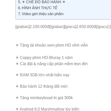
☀ CHẾ ĐỘ BẢO HÀNH ☀
HÌNH ẢNH THỰC TẾ
Video giới thiệu sản phẩm
[giaban]2.100.000đ[/giaban][giacu]2.650.000đ[/giacu] [
☀ Tặng tài khoản xem phim HD vĩnh viễn
☀ Coppy phim HD-Bluray 1 năm
☀ Cài đặt & nâng cấp phần mềm trọn đời
☀ RAM 3GB lớn nhất hiện nay
☀ Bảo hành 12 tháng đổi mới
☀ Tặng minikeyboad trị giá 300k
☀ Android 6.0 Marshmallow tùy biến