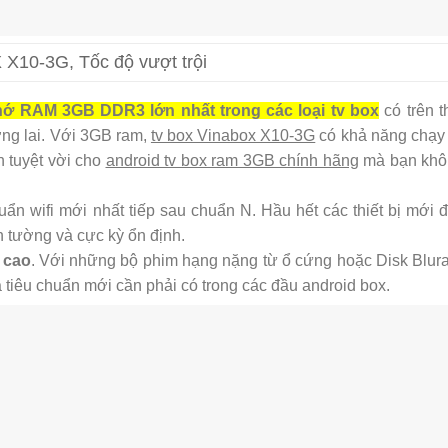
X10-3G, Tốc độ vượt trội
hớ RAM 3GB DDR3 lớn nhất trong các loại tv box
có trên t
ơng lai. Với 3GB ram,
tv box Vinabox X10-3G
có khả năng chạy
 tuyệt vời cho
android tv box ram 3GB chính hãng
mà bạn khô
uẩn wifi mới nhất tiếp sau chuẩn N. Hầu hết các thiết bị mới 
 tường và cực kỳ ổn định.
 cao
. Với những bộ phim hạng nặng từ ổ cứng hoặc Disk Bluray
à tiêu chuẩn mới cần phải có trong các đầu android box.