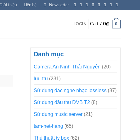
Giới thiệu
Liên hệ
Newsletter
0
Cart /
0
₫
LOGIN
Danh mục
Camera An Ninh Thái Nguyên
(20)
luu-tru
(231)
Sử dụng dac nghe nhạc lossless
(87)
Sử dụng đầu thu DVB T2
(8)
Sử dụng music server
(21)
tam-het-hang
(65)
Thủ thuật tv box
(62)