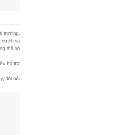
hị trường.
 mượt mà
ng thể bỏ
đều hỗ trợ
, đòi hỏi