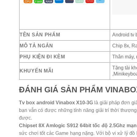
TÊN SẢN PHẨM
Android tv
MÔ TẢ NGẮN
Chip 8x, R
PHỤ KIỆN ĐI KÈM
Thân máy, 
Tặng tài k
KHUYẾN MÃI
,Minikeybo
ĐÁNH GIÁ SẢN PHẨM VINABO
Tv box android Vinabox X10-3G
là giải pháp đơn g
bạn vẫn có được những tính năng giải trí thời thượng 
được.
Chipset 8X Amlogic S912 64bit tốc độ 2.5Ghz mạnh
sức chơi tốt các Game hạng nặng. Với bộ vi xử lý đồ