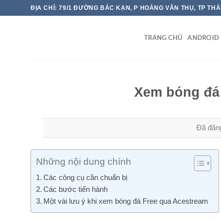
Chuyển
ĐỊA CHỈ: 79/1 ĐƯỜNG BẮC KẠN, P HOÀNG VĂN THỤ, TP TH
đến
nội
TRANG CHỦ
ANDROID 
dung
Xem bóng đá 
Đã đăn
Những nội dung chính
Các công cụ cần chuẩn bị
Các bước tiến hành
Một vài lưu ý khi xem bóng đá Free qua Acestream