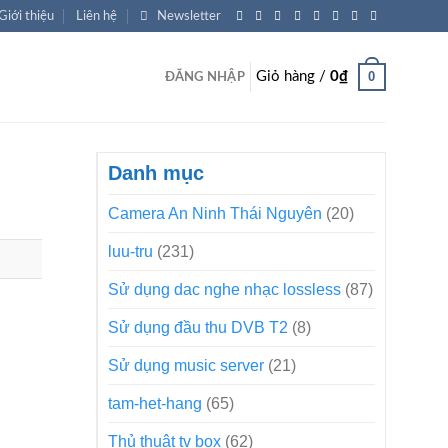
Giới thiệu
Liên hệ
Newsletter
0
Giỏ hàng /
0
₫
ĐĂNG NHẬP
Danh mục
Camera An Ninh Thái Nguyên
(20)
luu-tru
(231)
Sử dụng dac nghe nhạc lossless
(87)
Sử dụng đầu thu DVB T2
(8)
Sử dụng music server
(21)
tam-het-hang
(65)
Thủ thuật tv box
(62)