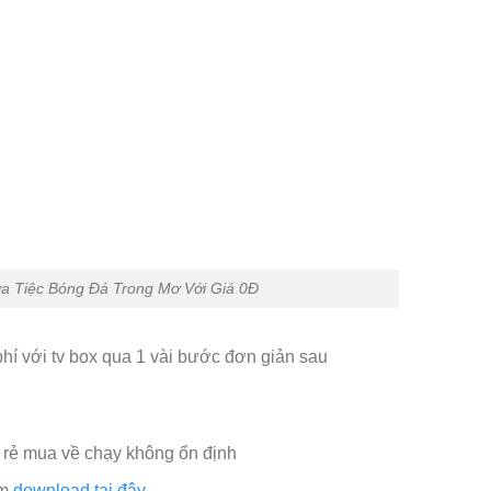
 Tiệc Bóng Đá Trong Mơ Với Giá 0Đ
hí với tv box qua 1 vài bước đơn giản sau
g rẻ mua về chạy không ổn định
am
download tại đây