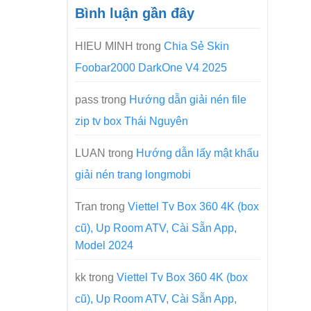
Bình luận gần đây
HIEU MINH
trong
Chia Sẻ Skin
Foobar2000 DarkOne V4 2025
pass
trong
Hướng dẫn giải nén file
zip tv box Thái Nguyên
LUAN
trong
Hướng dẫn lấy mật khẩu
giải nén trang longmobi
Tran
trong
Viettel Tv Box 360 4K (box
cũ), Up Room ATV, Cài Sẵn App,
Model 2024
kk
trong
Viettel Tv Box 360 4K (box
cũ), Up Room ATV, Cài Sẵn App,