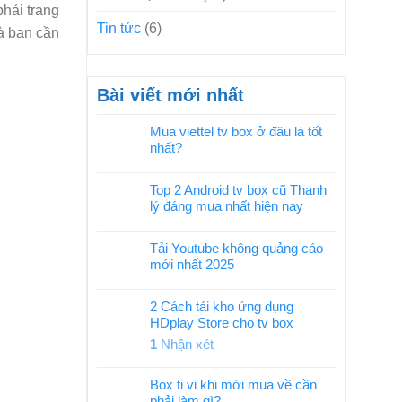
hải trang
Tin tức
(6)
à bạn cần
Bài viết mới nhất
Mua viettel tv box ở đâu là tốt
nhất?
Top 2 Android tv box cũ Thanh
lý đáng mua nhất hiện nay
Tải Youtube không quảng cáo
mới nhất 2025
2 Cách tải kho ứng dụng
HDplay Store cho tv box
1
Nhận xét
Box ti vi khi mới mua về cần
phải làm gì?