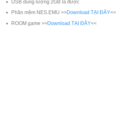
USB dung lượng 2GB là được
Phần mềm NES.EMU >>
Download TẠI ĐÂY
<<
ROOM game >>
Download TẠI ĐÂY
<<