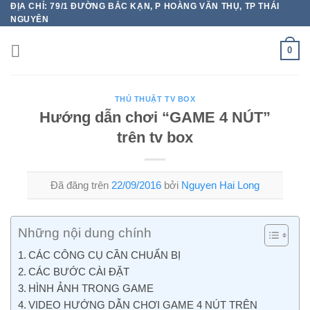
ĐỊA CHỈ: 79/1 ĐƯỜNG BẮC KẠN, P HOÀNG VĂN THỤ, TP THÁI
Chuyển
NGUYÊN
đến
nội
0
dung
THỦ THUẬT TV BOX
Hướng dẫn chơi “GAME 4 NÚT”
trên tv box
Đã đăng trên
22/09/2016
bởi
Nguyen Hai Long
Những nội dung chính
CÁC CÔNG CỤ CẦN CHUẨN BỊ
CÁC BƯỚC CÀI ĐẶT
HÌNH ẢNH TRONG GAME
VIDEO HƯỚNG DẪN CHƠI GAME 4 NÚT TRÊN