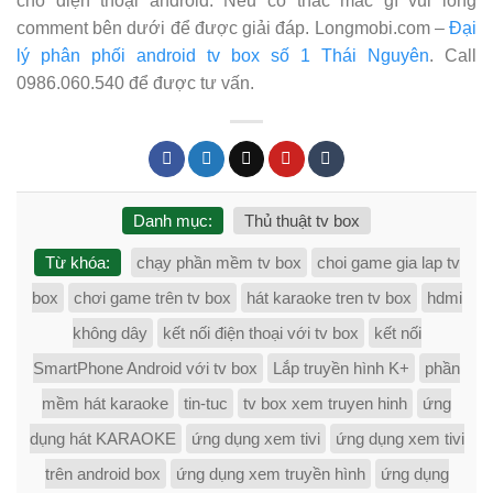
cho điện thoại android. Nếu có thắc mắc gì vui lòng
comment bên dưới để được giải đáp. Longmobi.com –
Đại
lý phân phối android tv box số 1 Thái Nguyên
. Call
0986.060.540 để được tư vấn.
Danh mục:
Thủ thuật tv box
Từ khóa:
chạy phần mềm tv box
choi game gia lap tv
box
chơi game trên tv box
hát karaoke tren tv box
hdmi
không dây
kết nối điện thoại với tv box
kết nối
SmartPhone Android với tv box
Lắp truyền hình K+
phần
mềm hát karaoke
tin-tuc
tv box xem truyen hinh
ứng
dụng hát KARAOKE
ứng dụng xem tivi
ứng dụng xem tivi
trên android box
ứng dụng xem truyền hình
ứng dụng