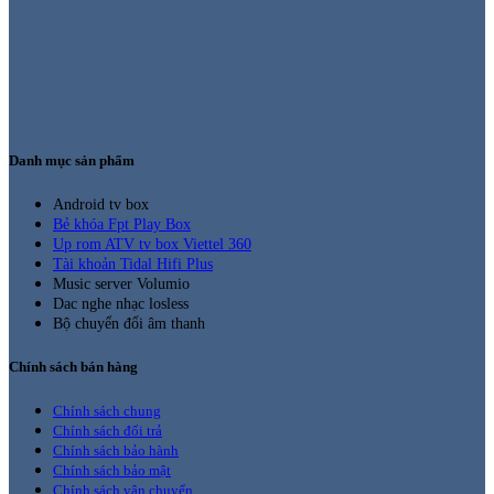
Danh mục sản phẩm
Android tv box
Bẻ khóa Fpt Play Box
Up rom ATV tv box Viettel 360
Tài khoản Tidal Hifi Plus
Music server Volumio
Dac nghe nhạc losless
Bộ chuyển đổi âm thanh
Chính sách bán hàng
Chính sách chung
Chính sách đổi trả
Chính sách bảo hành
Chính sách bảo mật
Chính sách vận chuyển