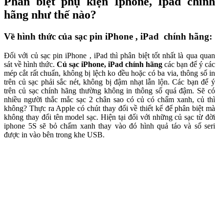
Phân biệt phụ kiện Iphone, Ipad chính
hãng như thế nào?
Về hình thức của sạc pin iPhone , iPad chính hãng:
Đối với củ sạc pin iPhone , iPad thì phân biệt tốt nhất là qua quan
sát về hình thức.
Củ sạc iPhone, iPad chính hãng
các bạn để ý các
mép cắt rất chuẩn, không bị lệch ko đều hoặc có ba via, thông số in
trên củ sạc phải sắc nét, không bị đậm nhạt lẫn lộn. Các bạn để ý
trên củ sạc chính hãng thường không in thông số quá đậm. Sẽ có
nhiều người thắc mắc sạc 2 chân sao có củ có chấm xanh, củ thì
không? Thực ra Apple có chút thay đổi về thiết kế để phân biệt mà
không thay đổi tên model sạc. Hiện tại đối với những củ sạc từ đời
iphone 5S sẽ bỏ chấm xanh thay vào đó hình quả táo và số seri
được in vào bên trong khe USB.