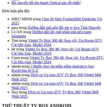
Bộ chuyển đổi âm thanh Optical nào tốt nhất?
Bình luận gần đây
HIEU MINH
trong
Chia Sẻ Skin Foobar2000 DarkOne V4
2025
pass
trong
Hướng dẫn giải nén file zip tv box Thái Nguyên
LUAN
trong
Hướng dẫn lấy mật khẩu giải nén trang
longmobi
Tran
trong
Viettel Tv Box 360 4K (box cũ), Up Room ATV,
Cài Sẵn App, Model 2024
kk
trong
Viettel Tv Box 360 4K (box cũ), Up Room ATV,
Cài Sẵn App, Model 2024
Cmm
trong
Viettel Tv Box 360 4K (box cũ), Up Room ATV,
Cài Sẵn App, Model 2024
admin
trong
3 Bước chạy lại phần mềm android tv box
RockChip từ A-Z
admin
trong
Dịch vụ Up rom ATV Tv Box 360 Viettel Mới
Nhất 2025
admin
trong
Dịch vụ Up rom ATV Tv Box 360 Viettel Mới
Nhất 2025
Duy
trong
Dịch vụ Up rom ATV Tv Box 360 Viettel Mới
Nhất 2025
THỦ THUẬT TV BOX ANDROID