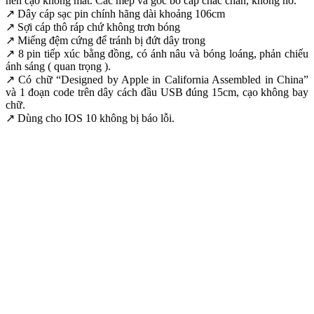
nên cạo không mất. Các mép và góc bo cáp chắc chắn, không hở.
↗ Dây cáp sạc pin chính hãng dài khoảng 106cm
↗ Sợi cáp thô ráp chứ không trơn bóng
↗ Miếng đệm cứng để tránh bị đứt dây trong
↗ 8 pin tiếp xúc bằng đồng, có ánh nâu và bóng loáng, phản chiếu
ánh sáng ( quan trọng ).
↗ Có chữ “Designed by Apple in California Assembled in China”
và 1 đoạn code trên dây cách đầu USB đúng 15cm, cạo không bay
chữ.
↗ Dùng cho IOS 10 không bị báo lỗi.