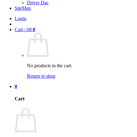
Driver Dac
SiteMap
Login
Cart /
0
₫
0
No products in the cart.
Return to shop
0
Cart