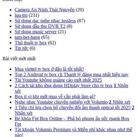
Camera An Ninh Thái Nguyên
(20)
luu-tru
(231)
Sử dụng dac nghe nhạc lossless
(87)
Sử dụng đầu thu DVB T2
(8)
Sử dụng music server
(21)
tam-het-hang
(65)
Thủ thuật tv box
(62)
Tin tức
(6)
Bài viết mới nhất
Mua viettel tv box ở đâu là tốt nhất?
Top 2 Android tv box cũ Thanh lý đáng mua nhất hiện nay
Tải Youtube không quảng cáo mới nhất 2025
2 Cách tải kho ứng dụng HDplay Store cho tv box
1
Nhận
xét
Box ti vi khi mới mua về cần phải làm gì?
Nghe nhạc Youtube chuyên nghiệp với Volumio
2
Nhận xét
3 Tiêu chí lựa chọn bộ chuyển đổi âm thanh optical tết 2025
2
Nhận xét
Bẻ khóa Fpt Box Online – Phá bỏ phong ấn sức mạnh Box
Fpt
Tài khoản Volumio Premium và Miễn phí khác nhau như thế
nào!