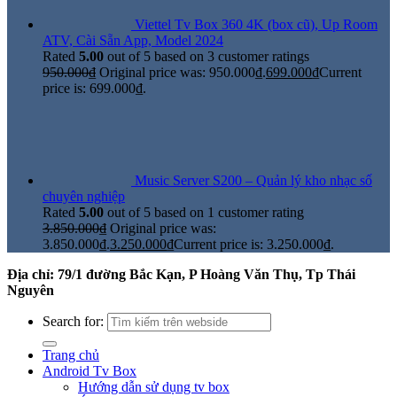
Viettel Tv Box 360 4K (box cũ), Up Room
ATV, Cài Sẵn App, Model 2024
Rated
5.00
out of 5 based on
3
customer ratings
950.000
₫
Original price was: 950.000₫.
699.000
₫
Current
price is: 699.000₫.
Music Server S200 – Quản lý kho nhạc số
chuyên nghiệp
Rated
5.00
out of 5 based on
1
customer rating
3.850.000
₫
Original price was:
3.850.000₫.
3.250.000
₫
Current price is: 3.250.000₫.
Địa chỉ: 79/1 đường Bắc Kạn, P Hoàng Văn Thụ, Tp Thái
Nguyên
Search for:
Trang chủ
Android Tv Box
Hướng dẫn sử dụng tv box