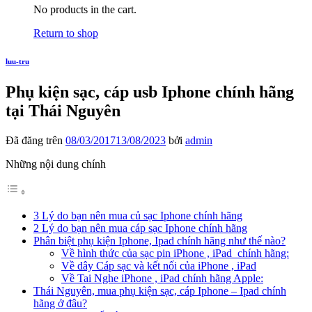
No products in the cart.
Return to shop
luu-tru
Phụ kiện sạc, cáp usb Iphone chính hãng
tại Thái Nguyên
Đã đăng trên
08/03/2017
13/08/2023
bởi
admin
Những nội dung chính
3 Lý do bạn nên mua củ sạc Iphone chính hãng
2 Lý do bạn nên mua cáp sạc Iphone chính hãng
Phân biệt phụ kiện Iphone, Ipad chính hãng như thế nào?
Về hình thức của sạc pin iPhone , iPad chính hãng:
Về dây Cáp sạc và kết nối của iPhone , iPad
Về Tai Nghe iPhone , iPad chính hãng Apple:
Thái Nguyên, mua phụ kiện sạc, cáp Iphone – Ipad chính
hãng ở đâu?