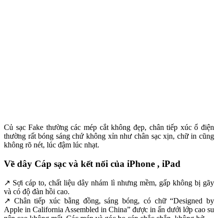
Củ sạc Fake thường các mép cắt không đẹp, chân tiếp xúc ổ điện
thường rất bóng sáng chứ không xỉn như chân sạc xịn, chữ in cũng
không rõ nét, lúc đậm lúc nhạt.
Về dây Cáp sạc và kết nối của iPhone , iPad
↗ Sợi cáp to, chất liệu dây nhám lì nhưng mềm, gấp không bị gãy
và có độ đàn hồi cao.
↗ Chân tiếp xúc bằng đồng, sáng bóng, có chữ “Designed by
Apple in California Assembled in China” được in ẩn dưới lớp cao su