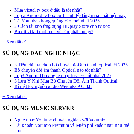
Mua viettel tv box ở đâu là tốt nhất?
Top 2 Android tv box cũ Thanh lý đáng mua nhất hiện nay
Tải Youtube không quảng cáo mới nhất 2025
2 Cách tải kho ứng dụng HDplay Store cho tv box
Box ti vi khi mới mua về cần phải làm gì?
+ Xem tất cả
SỬ DỤNG DAC NGHE NHẠC
3 Tiêu chí lựa chọn bộ chuyển đổi âm thanh optical tết 2025
Bộ chuyển đổi âm thanh Optical nào tốt nhất?
Top3 Android box nghe nhạc lossless tốt nhất 2025
3 Lưu Ý Khi Mua Bộ Chuyển Đổi Âm Thanh Optical
Bí mật lọc nguồn audio Weiduka AC 8.8
+ Xem tất cả
SỬ DỤNG MUSIC SERVER
Nghe nhạc Youtube chuyên nghiệp với Volumio
Tài khoản Volumio Premium và Miễn phí khác nhau như thế
nào!