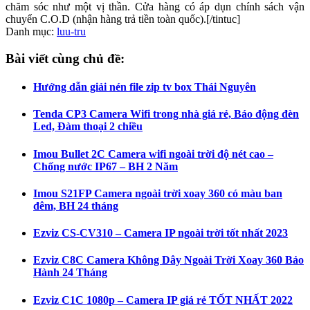
chăm sóc như một vị thần. Cửa hàng có áp dụn chính sách vận
chuyển C.O.D (nhận hàng trả tiền toàn quốc).[/tintuc]
Danh mục:
luu-tru
Bài viết cùng chủ đề:
Hướng dẫn giải nén file zip tv box Thái Nguyên
Tenda CP3 Camera Wifi trong nhà giá rẻ, Báo động đèn
Led, Đàm thoại 2 chiều
Imou Bullet 2C Camera wifi ngoài trời độ nét cao –
Chống nước IP67 – BH 2 Năm
Imou S21FP Camera ngoài trời xoay 360 có màu ban
đêm, BH 24 tháng
Ezviz CS-CV310 – Camera IP ngoài trời tốt nhất 2023
Ezviz C8C Camera Không Dây Ngoài Trời Xoay 360 Bảo
Hành 24 Tháng
Ezviz C1C 1080p – Camera IP giá rẻ TỐT NHẤT 2022