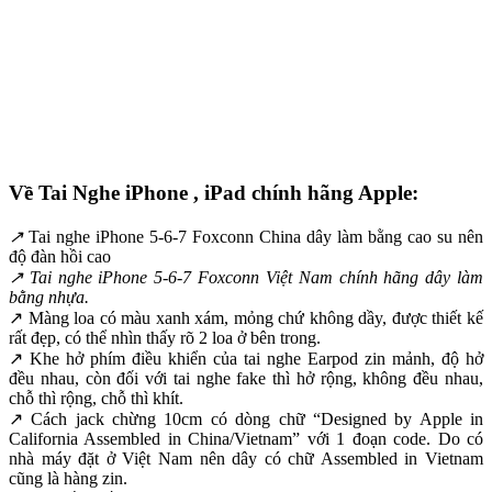
Về Tai Nghe iPhone , iPad chính hãng Apple:
↗
Tai nghe iPhone 5-6-7 Foxconn China dây làm bằng cao su nên
độ đàn hồi cao
↗ Tai nghe iPhone 5-6-7 Foxconn Việt Nam chính hãng dây làm
bằng nhựa.
↗ Màng loa có màu xanh xám, mỏng chứ không dầy, được thiết kế
rất đẹp, có thể nhìn thấy rõ 2 loa ở bên trong.
↗ Khe hở phím điều khiển của tai nghe Earpod zin mảnh, độ hở
đều nhau, còn đối với tai nghe fake thì hở rộng, không đều nhau,
chỗ thì rộng, chỗ thì khít.
↗ Cách jack chừng 10cm có dòng chữ “Designed by Apple in
California Assembled in China/Vietnam” với 1 đoạn code. Do có
nhà máy đặt ở Việt Nam nên dây có chữ Assembled in Vietnam
cũng là hàng zin.