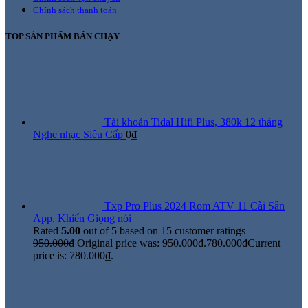
Chính sách thanh toán
TOP SẢN PHẨM BÁN CHẠY
Tài khoản Tidal Hifi Plus, 380k 12 tháng
Nghe nhạc Siêu Cấp
0
₫
Txp Pro Plus 2024 Rom ATV 11 Cài Sẵn
App, Khiển Giọng nói
Rated
5.00
out of 5 based on
15
customer ratings
950.000
₫
Original price was: 950.000₫.
780.000
₫
Current
price is: 780.000₫.