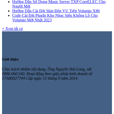
Hướng Dẫn Sử Dụng Music Server TXP CoreELEC Cho
Người Mới
Hướng Dẫn Cài Đặt Skin Đèn VU Trên Volumio X86
Code Cài Đặt PlugIn Kho Nhạc Siêu Khổng Lồ Cho
Volumio Mới Nhất 2023
+ Xem tất cả
Giới thiệu
Chịu trách nhiệm nội dung, Ông Nguyễn Hải Long, sđt
0986.060.540. Hoạt động theo giấy phép kinh doanh số
17A80027704 Cấp ngày 15 tháng 9 năm 2014.