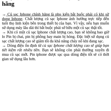
hãng
→
Củ sạc Iphone chính hãng là phụ kiện bắt buộc phải có khi sử
dụng Iphone
. Chất lượng củ sạc Iphone ảnh hưởng trực tiếp đến
tuổi thọ linh kiện bên trong thiết bị của bạn. Vì vậy, nếu bạn muốn
sử dụng máy lâu dài thì bắt buộc phải sở hữu một củ sạc thật tốt.
→ Khi có một củ sạc Iphone chất lượng cao, bạn sẽ không bao giờ
lo Pin bị chai, pin bị phồng hay main bị hỏng. Đặc biệt sử dụng củ
sạc chất lượng cao sẽ giảm tối đa khả năng cháy nổ khi đang sạc.
→ Dòng điện ổn định từ
củ sạc Iphone chất lượng cao sẽ giúp bạn
tiết kiệm rất nhiều tiền
. Bạn sẽ không còn phải thường xuyên đi
mua củ sạc mới. Pin iphone được sạc qua dòng điện tốt sẽ có thời
gian sử dụng lâu hơn.