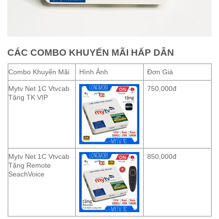
CÁC COMBO KHUYẾN MÃI HẤP DẪN
Combo Khuyến Mãi
Hình Ảnh
Đơn Giá
Mytv Net 1C Vtvcab
750,000đ
Tặng TK VIP
Mytv Net 1C Vtvcab
850,000đ
Tặng Remote
SeachVoice