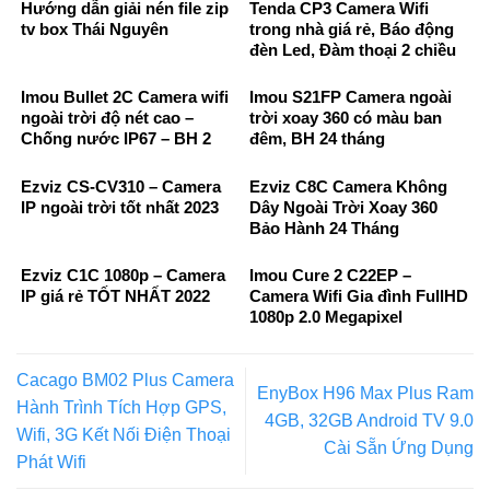
Hướng dẫn giải nén file zip
Tenda CP3 Camera Wifi
tv box Thái Nguyên
trong nhà giá rẻ, Báo động
đèn Led, Đàm thoại 2 chiều
Imou Bullet 2C Camera wifi
Imou S21FP Camera ngoài
ngoài trời độ nét cao –
trời xoay 360 có màu ban
Chống nước IP67 – BH 2
đêm, BH 24 tháng
Năm
Ezviz CS-CV310 – Camera
Ezviz C8C Camera Không
IP ngoài trời tốt nhất 2023
Dây Ngoài Trời Xoay 360
Bảo Hành 24 Tháng
Ezviz C1C 1080p – Camera
Imou Cure 2 C22EP –
IP giá rẻ TỐT NHẤT 2022
Camera Wifi Gia đình FullHD
1080p 2.0 Megapixel
Cacago BM02 Plus Camera
EnyBox H96 Max Plus Ram
Hành Trình Tích Hợp GPS,
4GB, 32GB Android TV 9.0
Wifi, 3G Kết Nối Điện Thoại
Cài Sẵn Ứng Dụng
Phát Wifi