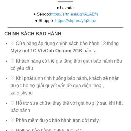
———–
● Lazada:
● Sendo:
https://srtn.asia/qYA1AEfh
● Shoppe: 
https://shp.ee/yfq3cuz
————————————————————————————-
CHÍNH SÁCH BẢO HÀNH
♡ Cửa hàng áp dụng chính sách bảo hành 12 tháng
Mytv net 1C VtvCab On ram 2GB
bán ra.
♡ Khách hàng có thể gia tăng thời gian bảo hành nếu
có yêu cầu
♡ Khi phát sinh tình huống bảo hành, khách sẽ nhận
được hỗ trợ giải quyết vấn đề qua điện thoại,
zalo,skype
♡ Hỗ trợ sửa chữa, thay thế với giá hợp lý sau khi hết
bảo hành
♡ Phần mềm được bảo hành trọn đời máy.
♡ Hotline bảo hành: 0986.060.540