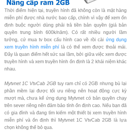
Thời điểm hiện tại, truyền hình đã không còn là mặt hàng
miễn phí được nhà nước bao cấp, chính vì vậy để xem ổn
định buộc người dùng phải trả tiền bản quyền (giá bản
quyền trung bình 600k/năm). Có rất nhiều người lầm
tưởng, cứ mua tv box cấu hình cao về rồi cài
ứng dụng
xem truyền hình miễn phí
là có thể xem được thoải mái.
Đây là quan điểm hết sức sai lầm, bởi giữa việc xem được
truyền hình và xem truyền hình ổn định là 2 khái niệm khác
nhau.
Mytvnet 1C VtvCab 2GB
tuy ram chỉ có 2GB nhưng bù lại
phần mềm lại được tối ưu riêng nên hoạt động cực kỳ
mượt mà, chưa kể ứng dụng Mytvnet có bản quyền chạy
trên sever riêng nên đảm bảo tính ổn định cao. Nếu bạn đã
có gia đình và đang tìm kiếm một thiết bị xem truyền hình
miễn phí và ổn định thì Mytvnet 1C VtvCab 2GB là lựa
chọn không thể bỏ qua.