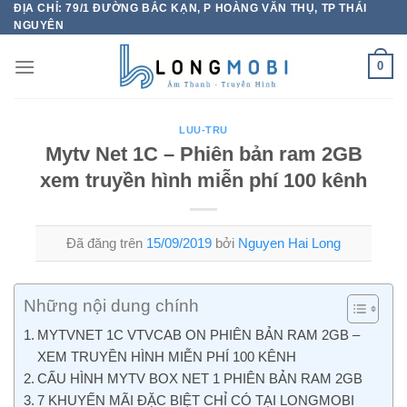
ĐỊA CHỈ: 79/1 ĐƯỜNG BẮC KẠN, P HOÀNG VĂN THỤ, TP THÁI
Chuyển
NGUYÊN
đến
nội
0
dung
LUU-TRU
Mytv Net 1C – Phiên bản ram 2GB
xem truyền hình miễn phí 100 kênh
Đã đăng trên
15/09/2019
bởi
Nguyen Hai Long
Những nội dung chính
MYTVNET 1C VTVCAB ON PHIÊN BẢN RAM 2GB –
XEM TRUYỀN HÌNH MIỄN PHÍ 100 KÊNH
CẤU HÌNH MYTV BOX NET 1 PHIÊN BẢN RAM 2GB
7 KHUYẾN MÃI ĐẶC BIỆT CHỈ CÓ TẠI LONGMOBI