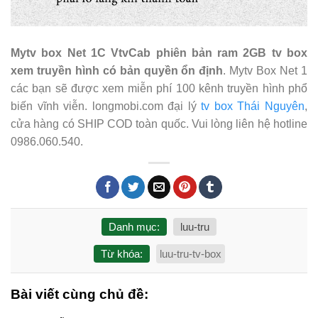
Mytv box Net 1C VtvCab phiên bản ram 2GB tv box
xem truyền hình có bản quyền ổn định
. Mytv Box Net 1
các bạn sẽ được xem miễn phí 100 kênh truyền hình phổ
biến vĩnh viễn. longmobi.com đại lý
tv box Thái Nguyên
,
cửa hàng có SHIP COD toàn quốc. Vui lòng liên hệ hotline
0986.060.540.
Danh mục:
luu-tru
Từ khóa:
luu-tru-tv-box
Bài viết cùng chủ đề: