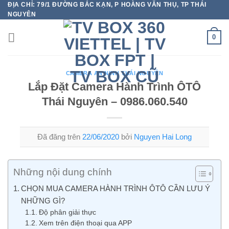
ĐỊA CHỈ: 79/1 ĐƯỜNG BẮC KẠN, P HOÀNG VĂN THỤ, TP THÁI
Chuyển
NGUYÊN
đến
nội
0
dung
CAMERA AN NINH THÁI NGUYÊN
Lắp Đặt Camera Hành Trình ÔTÔ
Thái Nguyên – 0986.060.540
Đã đăng trên
22/06/2020
bởi
Nguyen Hai Long
Những nội dung chính
CHỌN MUA CAMERA HÀNH TRÌNH ÔTÔ CẦN LƯU Ý
NHỮNG GÌ?
Độ phân giải thực
Xem trên điện thoại qua APP