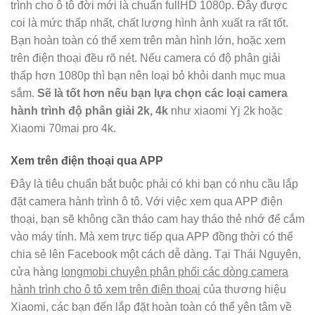
trình cho ô tô đời mới là chuẩn fullHD 1080p. Đây được
coi là mức thấp nhất, chất lượng hình ảnh xuất ra rất tốt.
Bạn hoàn toàn có thể xem trên màn hình lớn, hoặc xem
trên điện thoại đều rõ nét. Nếu camera có độ phân giải
thấp hơn 1080p thì bạn nên loại bỏ khỏi danh mục mua
sắm.
Sẽ là tốt hơn nếu bạn lựa chọn các loại camera
hành trình độ phân giải 2k, 4k
như xiaomi Yj 2k hoặc
Xiaomi 70mai pro 4k.
Xem trên điện thoại qua APP
Đây là tiêu chuẩn bắt buộc phải có khi bạn có nhu cầu lắp
đặt camera hành trình ô tô. Với việc xem qua APP điện
thoại, bạn sẽ không cần tháo cam hay tháo thẻ nhớ để cắm
vào máy tính. Mà xem trực tiếp qua APP đồng thời có thể
chia sẻ lên Facebook một cách dễ dàng. Tại Thái Nguyên,
cửa hàng
longmobi chuyên phân phối các dòng camera
hành trình cho ô tô xem trên điện thoại
của thương hiệu
Xiaomi, các bạn đến lắp đặt hoàn toàn có thể yên tâm về