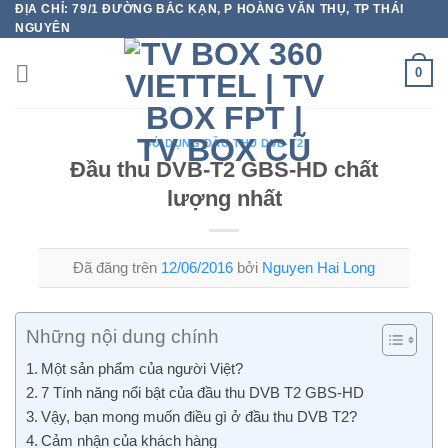
ĐỊA CHỈ: 79/1 ĐƯỜNG BẮC KẠN, P HOÀNG VĂN THỤ, TP THÁI
Chuyển
NGUYÊN
đến
nội
0
dung
SỬ DỤNG ĐẦU THU DVB T2
Đầu thu DVB-T2 GBS-HD chất
lượng nhất
Đã đăng trên
12/06/2016
bởi
Nguyen Hai Long
Những nội dung chính
Một sản phẩm của người Việt?
7 Tính năng nổi bật của đầu thu DVB T2 GBS-HD
Vậy, bạn mong muốn điều gì ở đầu thu DVB T2?
Cảm nhận của khách hàng