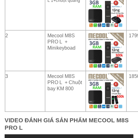
L 1+chuột quang
2
Mecool M8S
179
PRO L +
Minikeyboad
3
Mecool M8S
185
PRO L +
Chuột
bay KM 800
VIDEO ĐÁNH GIÁ SẢN PHẨM MECOOL M8S
PRO L