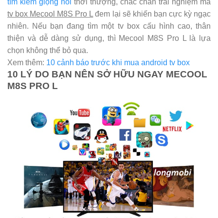
tìm kiếm giọng nói
thời thượng, chắc chắn trải nghiệm mà
tv box Mecool M8S Pro L
đem lại sẽ khiến bạn cực kỳ ngạc
nhiên. Nếu bạn đang tìm một tv box cấu hình cao, thân
thiện và dễ dàng sử dụng, thì Mecool M8S Pro L là lựa
chọn không thể bỏ qua.
Xem thêm:
10 cảnh báo trước khi mua android tv box
10 LÝ DO BẠN NÊN SỞ HỮU NGAY MECOOL
M8S PRO L