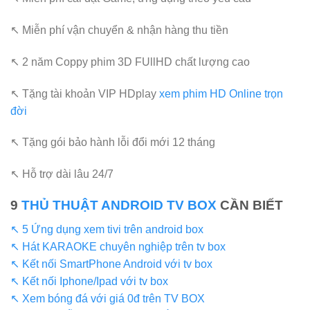
↖ Miễn phí vận chuyển & nhận hàng thu tiền
↖ 2 năm Coppy phim 3D FUllHD chất lượng cao
↖ Tặng tài khoản VIP HDplay
xem phim HD Online trọn
đời
↖ Tặng gói bảo hành lỗi đổi mới 12 tháng
↖ Hỗ trợ dài lâu 24/7
9
THỦ THUẬT ANDROID TV BOX
CẦN BIẾT
↖ 5 Ứng dụng xem tivi trên android box
↖ Hát KARAOKE chuyên nghiệp trên tv box
↖ Kết nối SmartPhone Android với tv box
↖ Kết nối Iphone/Ipad với tv box
↖ Xem bóng đá với giá 0đ trên TV BOX