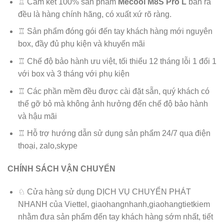
♖ Cam kết 100% sản phẩm
Mecool M8S Pro L
bán ra
đều là hàng chính hãng, có xuất xứ rõ ràng.
♖ Sản phẩm đóng gói đến tay khách hàng mới nguyên
box, đầy đủ phụ kiện và khuyến mãi
♖ Chế độ bảo hành ưu việt, tối thiểu 12 tháng lỗi 1 đổi 1
với box và 3 tháng với phụ kiện
♖ Các phần mềm đều được cài đặt sẵn, quý khách có
thể gỡ bỏ mà không ảnh hưởng đến chế độ bảo hành
và hậu mãi
♖ Hỗ trợ hướng dẫn sử dụng sản phẩm 24/7 qua điện
thoại, zalo,skype
CHÍNH SÁCH VẬN CHUYỂN
♘ Cửa hàng sử dụng DỊCH VỤ CHUYỂN PHÁT
NHANH của Viettel, giaohangnhanh,giaohangtietkiem
nhằm đưa sản phẩm đến tay khách hàng sớm nhất, tiết