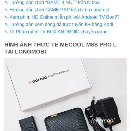
↖ Hướng dẫn chơi “GAME 4 NÚT” trên tv box
↖ Hướng dẫn chơi GAME PSP trên tv box android
↖ Xem phim HD Online miễn phí với Android TV Box??
↖ Hướng dẫn xem bóng đá trực tuyến K+ bằng Kodi
↖ 12 Phần mềm TV BOX ANDROID chuyên dụng
HÌNH ẢNH THỰC TẾ MECOOL M8S PRO L
TẠI LONGMOBI