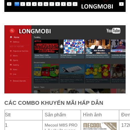
CÁC COMBO KHUYẾN MÃI HẤP DẪN
Stt
Sản phẩm
Hình ảnh
Đơn
1
Mecool M8S PRO
172