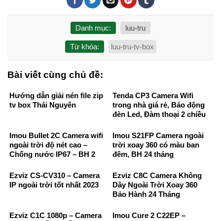
Danh mục:
luu-tru
Từ khóa:
luu-tru-tv-box
Bài viết cùng chủ đề:
Hướng dẫn giải nén file zip
Tenda CP3 Camera Wifi
tv box Thái Nguyên
trong nhà giá rẻ, Báo động
đèn Led, Đàm thoại 2 chiều
Imou Bullet 2C Camera wifi
Imou S21FP Camera ngoài
ngoài trời độ nét cao –
trời xoay 360 có màu ban
Chống nước IP67 – BH 2
đêm, BH 24 tháng
Năm
Ezviz CS-CV310 – Camera
Ezviz C8C Camera Không
IP ngoài trời tốt nhất 2023
Dây Ngoài Trời Xoay 360
Bảo Hành 24 Tháng
Ezviz C1C 1080p – Camera
Imou Cure 2 C22EP –