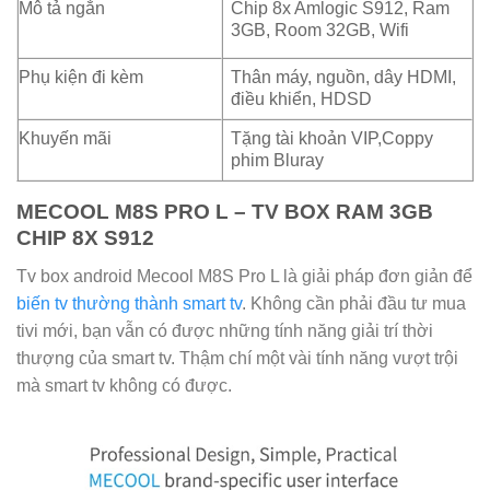
Mô tả ngắn
Chip 8x Amlogic S912, Ram
3GB, Room 32GB, Wifi
Phụ kiện đi kèm
Thân máy, nguồn, dây HDMI,
điều khiển, HDSD
Khuyến mãi
Tặng tài khoản VIP,Coppy
phim Bluray
MECOOL M8S PRO L – TV BOX RAM 3GB
CHIP 8X S912
Tv box android Mecool M8S Pro L là giải pháp đơn giản để
biến tv thường thành smart tv
. Không cần phải đầu tư mua
tivi mới, bạn vẫn có được những tính năng giải trí thời
thượng của smart tv. Thậm chí một vài tính năng vượt trội
mà smart tv không có được.