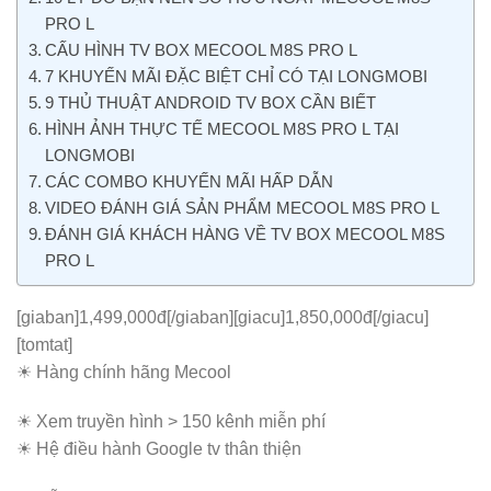
PRO L
CẤU HÌNH TV BOX MECOOL M8S PRO L
7 KHUYẾN MÃI ĐẶC BIỆT CHỈ CÓ TẠI LONGMOBI
9 THỦ THUẬT ANDROID TV BOX CẦN BIẾT
HÌNH ẢNH THỰC TẾ MECOOL M8S PRO L TẠI
LONGMOBI
CÁC COMBO KHUYẾN MÃI HẤP DẪN
VIDEO ĐÁNH GIÁ SẢN PHẨM MECOOL M8S PRO L
ĐÁNH GIÁ KHÁCH HÀNG VỀ TV BOX MECOOL M8S
PRO L
[giaban]1,499,000đ[/giaban][giacu]1,850,000đ[/giacu]
[tomtat]
☀ Hàng chính hãng Mecool
☀ Xem truyền hình > 150 kênh miễn phí
☀ Hệ điều hành Google tv thân thiện