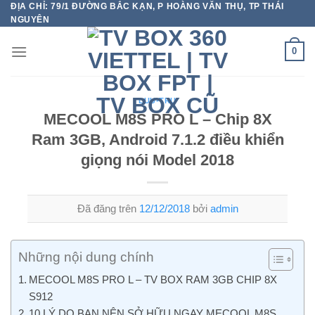
ĐỊA CHỈ: 79/1 ĐƯỜNG BẮC KẠN, P HOÀNG VĂN THỤ, TP THÁI
Chuyển
NGUYÊN
đến
nội
0
dung
LUU-TRU
MECOOL M8S PRO L – Chip 8X
Ram 3GB, Android 7.1.2 điều khiển
giọng nói Model 2018
Đã đăng trên
12/12/2018
bởi
admin
Những nội dung chính
MECOOL M8S PRO L – TV BOX RAM 3GB CHIP 8X
S912
10 LÝ DO BẠN NÊN SỞ HỮU NGAY MECOOL M8S