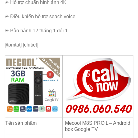
☀ Hỗ trợ chuẩn hình ảnh 4K
☀ Điều khiển hỗ trợ seach voice
☀ Bảo hành 12 tháng 1 đổi 1
[/tomtat] [chitiet]
Tên sản phẩm
Mecool M8S PRO L – Android
box Google TV