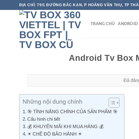
Chuyển
ĐỊA CHỈ: 79/1 ĐƯỜNG BẮC KẠN, P HOÀNG VĂN THỤ, TP TH
đến
nội
TRANG CHỦ
ANDROID 
dung
Android Tv Box 
Đã đăn
Những nội dung chính
🎯 TÍNH NĂNG CHÍNH CỦA SẢN PHẨM 🎯
Cấu hình chi tiết
💰 KHUYẾN MÃI KHI MUA HÀNG 💰
☀ CHẾ ĐỘ BẢO HÀNH ☀