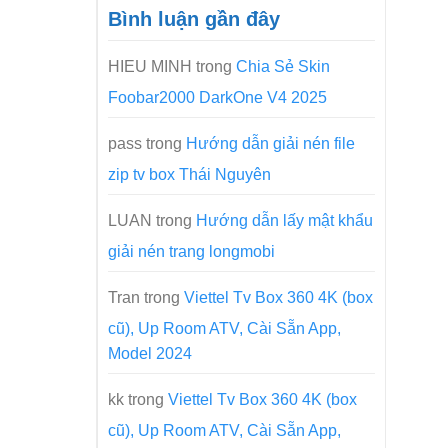
Bình luận gần đây
HIEU MINH
trong
Chia Sẻ Skin
Foobar2000 DarkOne V4 2025
pass
trong
Hướng dẫn giải nén file
zip tv box Thái Nguyên
LUAN
trong
Hướng dẫn lấy mật khẩu
giải nén trang longmobi
Tran
trong
Viettel Tv Box 360 4K (box
cũ), Up Room ATV, Cài Sẵn App,
Model 2024
kk
trong
Viettel Tv Box 360 4K (box
cũ), Up Room ATV, Cài Sẵn App,