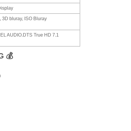
Display
3D bluray, ISO Bluray
EL AUDIO.DTS True HD 7.1
G 💰
n