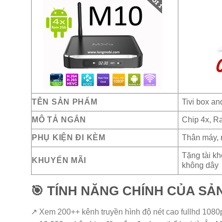
TÊN SẢN PHẨM
Tivi box a
MÔ TẢ NGẮN
Chip 4x, R
PHỤ KIỆN ĐI KÈM
Thân máy, 
Tặng tài k
KHUYẾN MÃI
không dây
🎯 TÍNH NĂNG CHÍNH CỦA SẢ
↗ Xem 200++ kênh truyền hình độ nét cao fullhd 1080