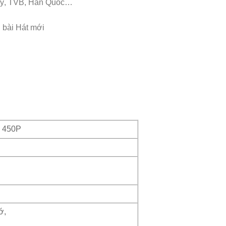
 Mỹ, TVB, Hàn Quốc…
 bài Hát mới
i 450P
ớ,