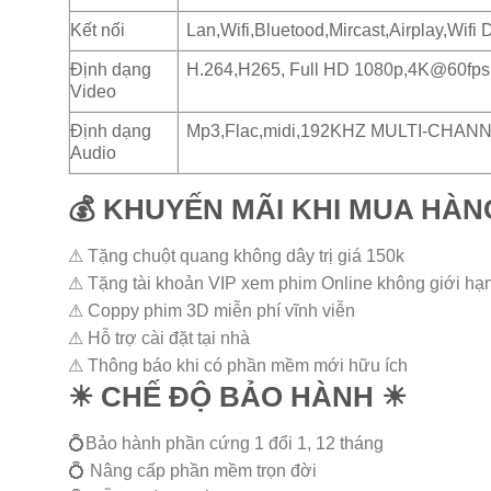
Kết nối
Lan,Wifi,Bluetood,Mircast,Airplay,Wifi 
Định dạng
H.264,H265, Full HD 1080p,4K@60fps, 
Video
Định dạng
Mp3,Flac,midi,192KHZ MULTI-CHANN
Audio
💰 KHUYẾN MÃI KHI MUA HÀN
⚠ Tặng chuột quang không dây trị giá 150k
⚠ Tặng tài khoản VIP xem phim Online không giới hạ
⚠ Coppy phim 3D miễn phí vĩnh viễn
⚠ Hỗ trợ cài đặt tại nhà
⚠ Thông báo khi có phần mềm mới hữu ích
☀ CHẾ ĐỘ BẢO HÀNH ☀
💍Bảo hành phần cứng 1 đổi 1, 12 tháng
💍 Nâng cấp phần mềm trọn đời