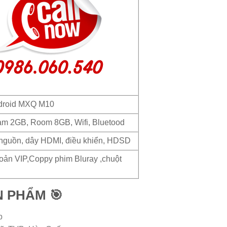
ndroid MXQ M10
am 2GB, Room 8GB, Wifi, Bluetood
nguồn, dây HDMI, điều khiển, HDSD
hoản VIP,Coppy phim Bluray ,chuột
N PHẨM 🎯
p