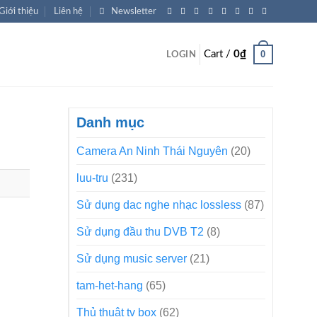
Giới thiệu
Liên hệ
Newsletter
0
Cart /
0
₫
LOGIN
Danh mục
Camera An Ninh Thái Nguyên
(20)
luu-tru
(231)
Sử dụng dac nghe nhạc lossless
(87)
Sử dụng đầu thu DVB T2
(8)
Sử dụng music server
(21)
tam-het-hang
(65)
Thủ thuật tv box
(62)