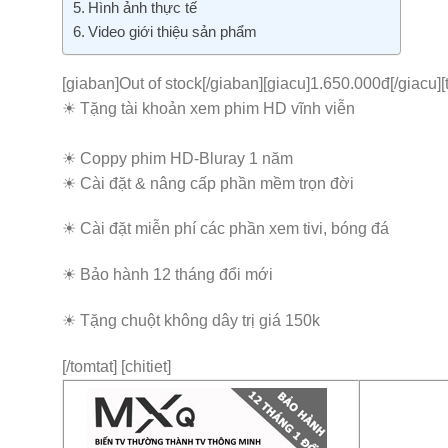
Hình ảnh thực tế
Video giới thiệu sản phẩm
[giaban]Out of stock[/giaban][giacu]1.650.000đ[/giacu][
☀ Tặng tài khoản xem phim HD vĩnh viễn
☀ Coppy phim HD-Bluray 1 năm
☀ Cài đặt & nâng cấp phần mềm trọn đời
☀ Cài đặt miễn phí các phần xem tivi, bóng đá
☀ Bảo hành 12 tháng đổi mới
☀ Tặng chuột không dây trị giá 150k
[/tomtat] [chitiet]