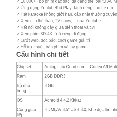
↗ 10.000++ bộ phim đặc sắc, đa dạng thể loại từ Âu
↗ Ứng dụng YoutubeKid Play dành riêng cho trẻ em
↗ Hát karaoke không giới hạn, cập nhật thường xuyên
↗ Xem clip thể thao, TV show,… qua Youtube
↗ Kết nối không dây giữa điện thoại và tivi
↗ Xem phim 3D-4K từ ổ cứng di động
↗ Lướt web, đọc báo, chơi game giải trí
↗ Hỗ trợ chuột, bàn phím và tay game
Cấu hình chi tiết
Chipset
Amlogic 4x Quad core – Cortex A9.Mal
Ram
2GB DDR3
Bộ nhớ
8 GB
trong
OS
Adnroid 4.4.2 Kitkat
Cổng giao
HDMI,AV,3.5”,USB 3.0, Khe đọc thẻ nh
tiếp