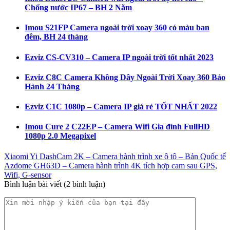
Chống nước IP67 – BH 2 Năm
Imou S21FP Camera ngoài trời xoay 360 có màu ban
đêm, BH 24 tháng
Ezviz CS-CV310 – Camera IP ngoài trời tốt nhất 2023
Ezviz C8C Camera Không Dây Ngoài Trời Xoay 360 Bảo
Hành 24 Tháng
Ezviz C1C 1080p – Camera IP giá rẻ TỐT NHẤT 2022
Imou Cure 2 C22EP – Camera Wifi Gia đình FullHD
1080p 2.0 Megapixel
Xiaomi Yi DashCam 2K – Camera hành trình xe ô tô – Bản Quốc tế
Azdome GH63D – Camera hành trình 4K tích hợp cam sau GPS,
Wifi, G-sensor
Bình luận bài viết (2 bình luận)