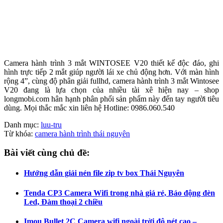
Camera hành trình 3 mắt WINTOSEE V20 thiết kế độc đáo, ghi
hình trực tiếp 2 mắt giúp người lái xe chủ động hơn. Với màn hình
rộng 4”, cùng độ phân giải fullhd, camera hành trình 3 mắt Wintosee
V20 đang là lựa chọn của nhiều tài xê hiện nay – shop
longmobi.com hân hạnh phân phối sản phẩm này đến tay người tiêu
dùng. Mọi thắc mắc xin liên hệ Hotline: 0986.060.540
Danh mục:
luu-tru
Từ khóa:
camera hành trình thái nguyên
Bài viết cùng chủ đề:
Hướng dẫn giải nén file zip tv box Thái Nguyên
Tenda CP3 Camera Wifi trong nhà giá rẻ, Báo động đèn
Led, Đàm thoại 2 chiều
Imou Bullet 2C Camera wifi ngoài trời độ nét cao –