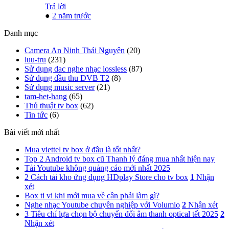
Trả lời
●
2 năm trước
Danh mục
Camera An Ninh Thái Nguyên
(20)
luu-tru
(231)
Sử dụng dac nghe nhạc lossless
(87)
Sử dụng đầu thu DVB T2
(8)
Sử dụng music server
(21)
tam-het-hang
(65)
Thủ thuật tv box
(62)
Tin tức
(6)
Bài viết mới nhất
Mua viettel tv box ở đâu là tốt nhất?
Top 2 Android tv box cũ Thanh lý đáng mua nhất hiện nay
Tải Youtube không quảng cáo mới nhất 2025
2 Cách tải kho ứng dụng HDplay Store cho tv box
1
Nhận
xét
Box ti vi khi mới mua về cần phải làm gì?
Nghe nhạc Youtube chuyên nghiệp với Volumio
2
Nhận xét
3 Tiêu chí lựa chọn bộ chuyển đổi âm thanh optical tết 2025
2
Nhận xét