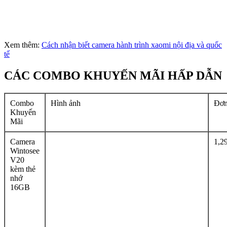
Xem thêm:
Cách nhận biết camera hành trình xaomi nội địa và quốc
tế
CÁC COMBO KHUYẾN MÃI HẤP DẪN
Combo
Hình ảnh
Đơn
Khuyến
Mãi
Camera
1,2
Wintosee
V20
kèm thẻ
nhớ
16GB