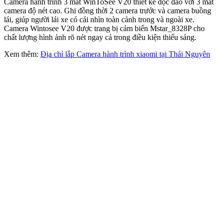
Camera hành trình 3 mắt WinToSee V20 thiết kế độc đáo với 3 mắt
camera độ nét cao. Ghi đồng thời 2 camera trước và camera buồng
lái, giúp người lái xe có cái nhìn toàn cảnh trong và ngoài xe.
Camera Wintosee V20 được trang bị cảm biến Mstar_8328P cho
chất lượng hình ảnh rõ nét ngay cả trong điều kiện thiếu sáng.
Xem thêm:
Địa chỉ lắp Camera hành trình xiaomi tại Thái Nguyên