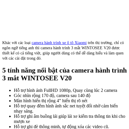
Khác với các loại
camera hành trình xe ô tô Xiaomi
trên thị trường, chỉ có
ngôn ngữ tiếng anh thì camera hành trình 3 mắt WINTOSEE V20 được
thiết kế có cả tiếng việt, giúp người dùng có thể dễ dàng hiểu và làm quen
với các cài đặt trong đó.
5 tính năng nổi bật của camera hành trình
3 mắt WINTOSEE V20
Hỗ trợ hình ảnh FullHD 1080p, Quay cùng lúc 2 camera
Góc nhìn rộng 170 độ, camera sau 140 độ
Màn hình hiển thị rộng 4” hiển thị rõ nét
Hỗ trợ quay đêm hình ảnh sắc net tuyệt đối nhờ cảm biến
nhạy sáng.
Hỗ trợ ghi âm buồng lái giúp lái xe kiểm tra thông tin khi cho
mượn xe
Hỗ trợ ghi đè thông minh, tự động xóa các video cũ.