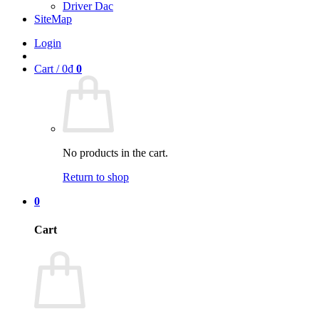
Driver Dac
SiteMap
Login
Cart /
0
₫
0
No products in the cart.
Return to shop
0
Cart