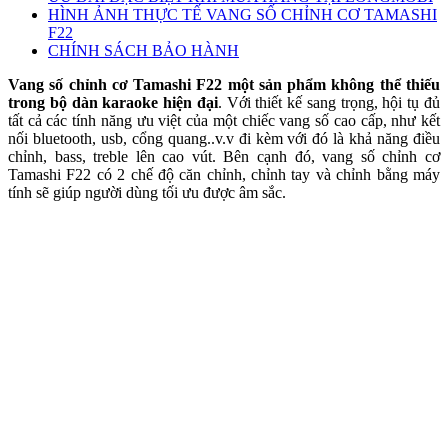
HÌNH ẢNH THỰC TẾ VANG SỐ CHỈNH CƠ TAMASHI
F22
CHÍNH SÁCH BẢO HÀNH
Vang số chỉnh cơ Tamashi F22 một sản phẩm không thể thiếu
trong bộ dàn karaoke hiện đại
. Với thiết kế sang trọng, hội tụ đủ
tất cả các tính năng ưu việt của một chiếc vang số cao cấp, như kết
nối bluetooth, usb, cổng quang..v.v đi kèm với đó là khả năng điều
chỉnh, bass, treble lên cao vút. Bên cạnh đó, vang số chỉnh cơ
Tamashi F22 có 2 chế độ căn chỉnh, chỉnh tay và chỉnh bằng máy
tính sẽ giúp người dùng tối ưu được âm sắc.