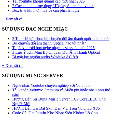
Tải Youtube không quảng cáo mới nhất 2025
2 Cách tải kho ứng dụng HDplay Store cho tv box
Box ti vi khi mới mua về cần phải làm gì?
+ Xem tất cả
SỬ DỤNG DAC NGHE NHẠC
3 Tiêu chí lựa chọn bộ chuyển đổi âm thanh optical tết 2025
Bộ chuyển đổi âm thanh Optical nào tốt nhất?
Top3 Android box nghe nhạc lossless tốt nhất 2025
3 Lưu Ý Khi Mua Bộ Chuyển Đổi Âm Thanh Optical
Bí mật lọc nguồn audio Weiduka AC 8.8
+ Xem tất cả
SỬ DỤNG MUSIC SERVER
Nghe nhạc Youtube chuyên nghiệp với Volumio
Tài khoản Volumio Premium và Miễn phí khác nhau như thế
nào!
Hướng Dẫn Sử Dụng Music Server TXP CoreELEC Cho
Người Mới
Hướng Dẫn Cài Đặt Skin Đèn VU Trên Volumio X86
Code Cài Đặt PlugIn Kho Nhạc Siêu Khổng Lồ Cho