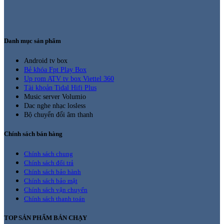
Danh mục sản phẩm
Android tv box
Bẻ khóa Fpt Play Box
Up rom ATV tv box Viettel 360
Tài khoản Tidal Hifi Plus
Music server Volumio
Dac nghe nhạc losless
Bộ chuyển đổi âm thanh
Chính sách bán hàng
Chính sách chung
Chính sách đổi trả
Chính sách bảo hành
Chính sách bảo mật
Chính sách vận chuyển
Chính sách thanh toán
TOP SẢN PHẨM BÁN CHẠY