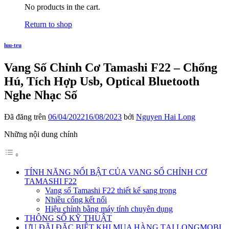
No products in the cart.
Return to shop
luu-tru
Vang Số Chỉnh Cơ Tamashi F22 – Chống
Hú, Tích Hợp Usb, Optical Bluetooth
Nghe Nhạc Số
Đã đăng trên
06/04/2022
16/08/2023
bởi
Nguyen Hai Long
Những nội dung chính
TÍNH NĂNG NỔI BẬT CỦA VANG SỐ CHỈNH CƠ
TAMASHI F22
Vang số Tamashi F22 thiết kế sang trọng
Nhiều cổng kết nối
Hiệu chỉnh bằng máy tính chuyên dụng
THÔNG SỐ KỸ THUẬT
ƯU ĐÃI ĐẶC BIỆT KHI MUA HÀNG TẠI LONGMOBI