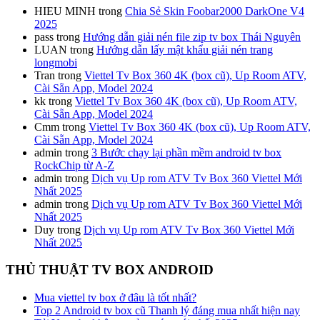
HIEU MINH
trong
Chia Sẻ Skin Foobar2000 DarkOne V4
2025
pass
trong
Hướng dẫn giải nén file zip tv box Thái Nguyên
LUAN
trong
Hướng dẫn lấy mật khẩu giải nén trang
longmobi
Tran
trong
Viettel Tv Box 360 4K (box cũ), Up Room ATV,
Cài Sẵn App, Model 2024
kk
trong
Viettel Tv Box 360 4K (box cũ), Up Room ATV,
Cài Sẵn App, Model 2024
Cmm
trong
Viettel Tv Box 360 4K (box cũ), Up Room ATV,
Cài Sẵn App, Model 2024
admin
trong
3 Bước chạy lại phần mềm android tv box
RockChip từ A-Z
admin
trong
Dịch vụ Up rom ATV Tv Box 360 Viettel Mới
Nhất 2025
admin
trong
Dịch vụ Up rom ATV Tv Box 360 Viettel Mới
Nhất 2025
Duy
trong
Dịch vụ Up rom ATV Tv Box 360 Viettel Mới
Nhất 2025
THỦ THUẬT TV BOX ANDROID
Mua viettel tv box ở đâu là tốt nhất?
Top 2 Android tv box cũ Thanh lý đáng mua nhất hiện nay