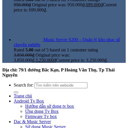
950.000
₫
Original price was: 950.000₫.
699.000
₫
Current
price is: 699.000₫.
Music Server S200 – Quản lý kho nhạc số
chuyên nghiệp
Rated
5.00
out of 5 based on
1
customer rating
3.850.000
₫
Original price was:
3.850.000₫.
3.250.000
₫
Current price is: 3.250.000₫.
Địa chỉ: 79/1 đường Bắc Kạn, P Hoàng Văn Thụ, Tp Thái
Nguyên
Search for:
Trang chủ
Android Tv Box
Hướng dẫn sử dụng tv box
Ứng dụng Tv Box
Firmware Tv box
Dac & Music Server
Sử dụng Music Server