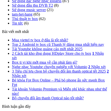
Sử dụng dac nghe nhạc lossless
(87)
Sử dụng đầu thu DVB T2
(8)
Sử dụng music server
(21)
tam-het-hang
(65)
Thủ thuật tv box
(62)
Tin tức
(6)
Bài viết mới nhất
Mua viettel tv box ở đâu là tốt nhất?
Top 2 Android tv box cũ Thanh lý đáng mua nhất hiện nay
Tải Youtube không quảng cáo mới nhất 2025
2 Cách tải kho ứng dụng HDplay Store cho tv box
1
Nhận
xét
Box ti vi khi mới mua về cần phải làm gì?
Nghe nhạc Youtube chuyên nghiệp với Volumio
2
Nhận xét
3 Tiêu chí lựa chọn bộ chuyển đổi âm thanh optical tết 2025
2
Nhận xét
Bẻ khóa Fpt Box Online – Phá bỏ phong ấn sức mạnh Box
Fpt
Tài khoản Volumio Premium và Miễn phí khác nhau như thế
nào!
Bộ chuyển đổi âm thanh Optical nào tốt nhất?
Bình luận gần đây