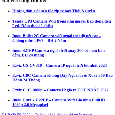
Bài viết cùng chủ đề:
Hướng dẫn giải nén file zip tv box Thái Nguyên
Tenda CP3 Camera Wifi trong nhà giá rẻ, Báo động đèn
Led, Đàm thoại 2 chiều
Imou Bullet 2C Camera wifi ngoài trời độ nét cao –
Chống nước IP67 – BH 2 Năm
Imou S21FP Camera ngoài trời xoay 360 có màu ban
đêm, BH 24 tháng
Ezviz CS-CV310 – Camera IP ngoài trời tốt nhất 2023
Ezviz C8C Camera Không Dây Ngoài Trời Xoay 360 Bảo
Hành 24 Tháng
Ezviz C1C 1080p – Camera IP giá rẻ TỐT NHẤT 2022
Imou Cure 2 C22EP – Camera Wifi Gia đình FullHD
1080p 2.0 Megapixel
EVPAD 5S 2022 – Tv box dành cho người nước ngoài