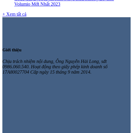
Volumio Mới Nhất 2023
+ Xem tất cả
Giới thiệu
Chịu trách nhiệm nội dung, Ông Nguyễn Hải Long, sđt
0986.060.540. Hoạt động theo giấy phép kinh doanh số
17A80027704 Cấp ngày 15 tháng 9 năm 2014.