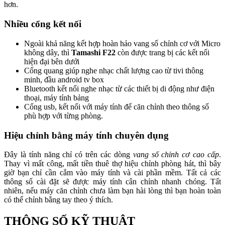
hơn.
Nhiều cổng kết nối
Ngoài khả năng kết hợp hoàn hảo vang số chỉnh cơ với Micro
không dây, thì
Tamashi F22
còn được trang bị các kết nối
hiện đại bên dưới
Cổng quang giúp nghe nhạc chất lượng cao từ tivi thông
minh, đầu android tv box
Bluetooth kết nối nghe nhạc từ các thiết bị di động như điện
thoại, máy tính bảng
Cổng usb, kết nối với máy tính để căn chỉnh theo thông số
phù hợp với từng phòng.
Hiệu chỉnh bằng máy tính chuyên dụng
Đây là tính năng chỉ có trên các dòng
vang số chỉnh cơ cao cấp
.
Thay vì mất công, mất tiền thuê thợ hiệu chỉnh phòng hát, thì bây
giờ bạn chỉ cần cắm vào máy tính và cài phần mềm. Tất cả các
thông số cài đặt sẽ được máy tính cân chỉnh nhanh chóng. Tất
nhiên, nếu máy căn chỉnh chưa làm bạn hài lòng thì bạn hoàn toàn
có thể chỉnh bằng tay theo ý thích.
THÔNG SỐ KỸ THUẬT