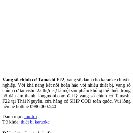
Vang số chỉnh cơ Tamashi F22
, vang số dành cho karaoke chuyên
nghiệp. Với khả năng kết nối hoàn hảo với nhiều thiết bị, vang số
chỉnh cơ tamashi f22 thực sự là một sản phẩm không thể thiếu trong
bộ dàn âm thanh. longmobi.com
đại lý vang số chỉnh cơ Tamashi
F22 tại Thái Nguyên
, cửa hàng có SHIP COD toàn quốc. Vui lòng
liên hệ hotline 0986.060.540
Danh mục:
luu-tru
Từ khóa:
thiết bị karaoke