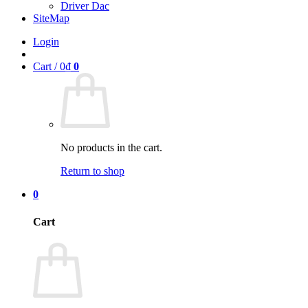
Driver Dac
SiteMap
Login
Cart /
0
₫
0
No products in the cart.
Return to shop
0
Cart