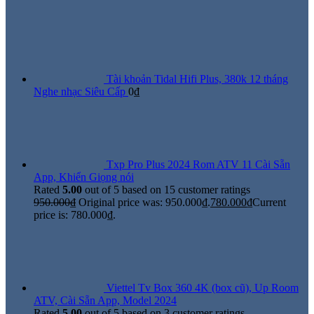
Tài khoản Tidal Hifi Plus, 380k 12 tháng
Nghe nhạc Siêu Cấp
0
₫
Txp Pro Plus 2024 Rom ATV 11 Cài Sẵn
App, Khiển Giọng nói
Rated
5.00
out of 5 based on
15
customer ratings
950.000
₫
Original price was: 950.000₫.
780.000
₫
Current
price is: 780.000₫.
Viettel Tv Box 360 4K (box cũ), Up Room
ATV, Cài Sẵn App, Model 2024
Rated
5.00
out of 5 based on
3
customer ratings