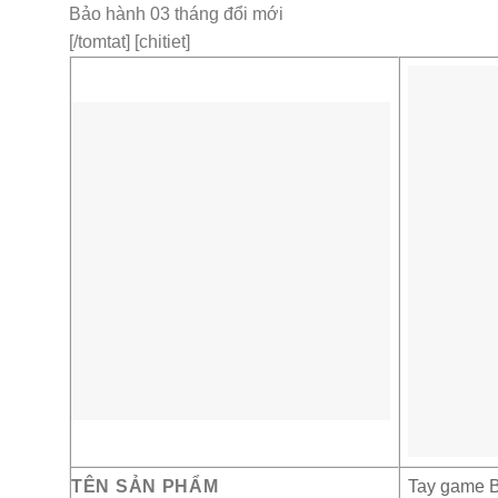
Bảo hành 03 tháng đổi mới
[/tomtat] [chitiet]
TÊN SẢN PHẨM
Tay game B