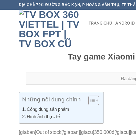
Chuyển
ĐỊA CHỈ: 79/1 ĐƯỜNG BẮC KẠN, P HOÀNG VĂN THỤ, TP TH
đến
nội
TRANG CHỦ
ANDROID 
dung
Tay game Xiaomi
Đã đăn
Những nội dung chính
Công dụng sản phẩm
Hình ảnh thực tế
[giaban]Out of stock[/giaban][giacu]350.000đ[/giacu][to