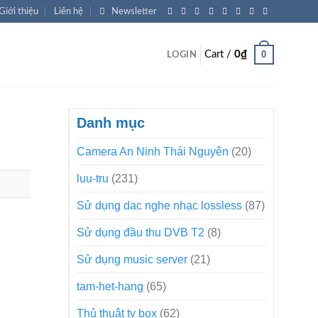
Giới thiệu
Liên hệ
Newsletter
0
Cart /
0
₫
LOGIN
Danh mục
Camera An Ninh Thái Nguyên
(20)
luu-tru
(231)
Sử dụng dac nghe nhạc lossless
(87)
Sử dụng đầu thu DVB T2
(8)
Sử dụng music server
(21)
tam-het-hang
(65)
Thủ thuật tv box
(62)