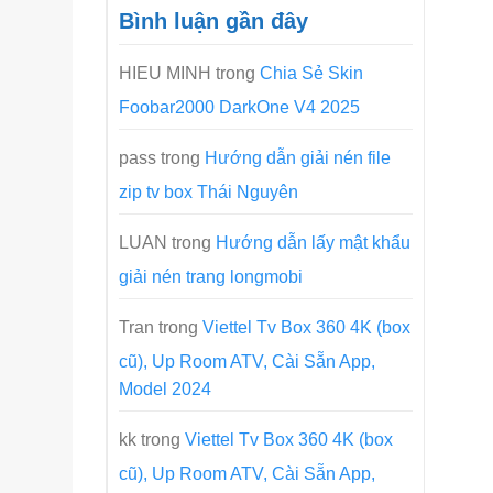
Bình luận gần đây
HIEU MINH
trong
Chia Sẻ Skin
Foobar2000 DarkOne V4 2025
pass
trong
Hướng dẫn giải nén file
zip tv box Thái Nguyên
LUAN
trong
Hướng dẫn lấy mật khẩu
giải nén trang longmobi
Tran
trong
Viettel Tv Box 360 4K (box
cũ), Up Room ATV, Cài Sẵn App,
Model 2024
kk
trong
Viettel Tv Box 360 4K (box
cũ), Up Room ATV, Cài Sẵn App,