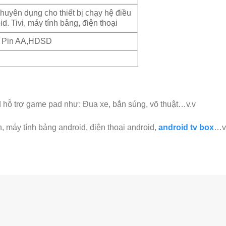
huyên dụng cho thiết bị chạy hệ điều
d. Tivi, máy tính bảng, điện thoại
 Pin AA,HDSD
d hỗ trợ game pad như: Đua xe, bắn súng, võ thuật…v.v
h, máy tính bảng android, điện thoại android,
android tv box
…v