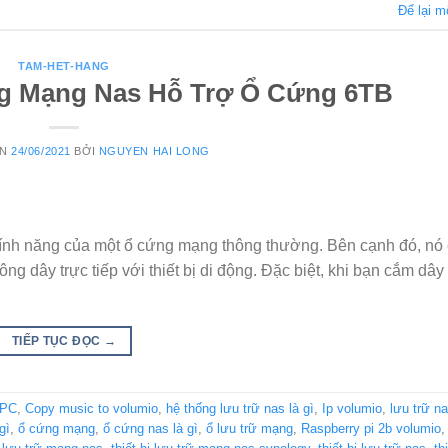
Để lại m
TAM-HET-HANG
 Mạng Nas Hỗ Trợ Ổ Cứng 6TB
ÊN
24/06/2021
BỞI
NGUYEN HAI LONG
nh năng của một ổ cứng mạng thông thường. Bên cạnh đó, nó
ng dây trực tiếp với thiết bị di động. Đặc biệt, khi bạn cắm dâ
TIẾP TỤC ĐỌC
→
 PC
,
Copy music to volumio
,
hệ thống lưu trữ nas là gì
,
Ip volumio
,
lưu trữ na
gì
,
ổ cứng mạng
,
ổ cứng nas là gì
,
ổ lưu trữ mạng
,
Raspberry pi 2b volumio