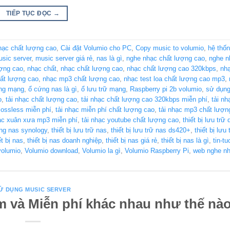
TIẾP TỤC ĐỌC
→
hạc chất lượng cao
,
Cài đặt Volumio cho PC
,
Copy music to volumio
,
hệ thốn
sic server
,
music server giá rẻ
,
nas là gì
,
nghe nhạc chất lượng cao
,
nghe n
ượng cao
,
nhạc chất
,
nhạc chất lượng cao
,
nhạc chất lượng cao 320kbps
,
nhạ
hất lượng cao
,
nhạc mp3 chất lượng cao
,
nhạc test loa chất lượng cao mp3
,
ng mạng
,
ổ cứng nas là gì
,
ổ lưu trữ mạng
,
Raspberry pi 2b volumio
,
sử dụng
o
,
tải nhạc chất lượng cao
,
tải nhạc chất lượng cao 320kbps miễn phí
,
tải nh
 lossless miễn phí
,
tải nhạc miễn phí chất lượng cao
,
tải nhạc mp3 chất lượn
hạc xuân xưa mp3 miễn phí
,
tải nhạc youtube chất lượng cao
,
thiết bị lưu trữ
ạng nas synology
,
thiết bị lưu trữ nas
,
thiết bị lưu trữ nas ds420+
,
thiết bị lưu
ết bị nas
,
thiết bị nas doanh nghiệp
,
thiết bị nas giá rẻ
,
thiết bị nas là gì
,
tin-tu
volumio
,
Volumio download
,
Volumio la gì
,
Volumio Raspberry Pi
,
web nghe nh
Ử DỤNG MUSIC SERVER
 và Miễn phí khác nhau như thế nào