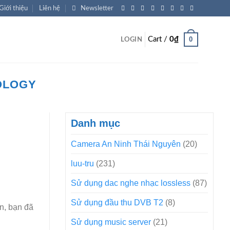
Giới thiệu
Liên hệ
Newsletter
0
Cart /
0
₫
LOGIN
OLOGY
Danh mục
Camera An Ninh Thái Nguyên
(20)
luu-tru
(231)
Sử dụng dac nghe nhạc lossless
(87)
Sử dụng đầu thu DVB T2
(8)
n, bạn đã
Sử dụng music server
(21)