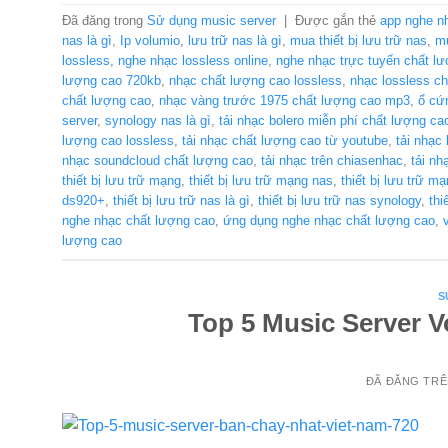
Đã đăng trong
Sử dụng music server
|
Được gắn thẻ
app nghe n
nas là gì
,
Ip volumio
,
lưu trữ nas là gì
,
mua thiết bị lưu trữ nas
,
mu
lossless
,
nghe nhạc lossless online
,
nghe nhạc trực tuyến chất l
lượng cao 720kb
,
nhạc chất lượng cao lossless
,
nhạc lossless c
chất lượng cao
,
nhạc vàng trước 1975 chất lượng cao mp3
,
ổ cứ
server
,
synology nas là gì
,
tải nhạc bolero miễn phí chất lượng ca
lượng cao lossless
,
tải nhạc chất lượng cao từ youtube
,
tải nhạc
nhạc soundcloud chất lượng cao
,
tải nhạc trên chiasenhac
,
tải n
thiết bị lưu trữ mạng
,
thiết bị lưu trữ mạng nas
,
thiết bị lưu trữ m
ds920+
,
thiết bị lưu trữ nas là gì
,
thiết bị lưu trữ nas synology
,
thi
nghe nhạc chất lượng cao
,
ứng dụng nghe nhạc chất lượng cao
,
lượng cao
S
Top 5 Music Server 
ĐÃ ĐĂNG TR