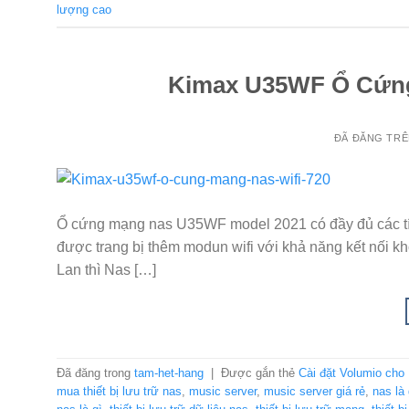
lượng cao
Kimax U35WF Ổ Cứng
ĐÃ ĐĂNG TR
Ổ cứng mạng nas U35WF model 2021 có đầy đủ các tí
được trang bị thêm modun wifi với khả năng kết nối khô
Lan thì Nas […]
Đã đăng trong
tam-het-hang
|
Được gắn thẻ
Cài đặt Volumio cho
mua thiết bị lưu trữ nas
,
music server
,
music server giá rẻ
,
nas là 