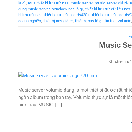
là gì
,
mua thiết bị lưu trữ nas
,
music server
,
music server giá rẻ
,
n
dụng music server
,
synology nas là gì
,
thiết bị lưu trữ dữ liệu nas
bị lưu trữ nas
,
thiết bị lưu trữ nas ds420+
,
thiết bị lưu trữ nas ds
doanh nghiệp
,
thiết bị nas giá rẻ
,
thiết bị nas là gì
,
tin-tuc
,
volumio
S
Music Se
ĐÃ ĐĂNG TR
Music server volumio đang là một thiết bị được rất nh
ngàn album trong bàn tay. Volumio thực sự là một thiế
hiện nay. MUSIC […]