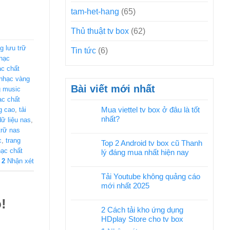
tam-het-hang
(65)
Thủ thuật tv box
(62)
g lưu trữ
Tin tức
(6)
hạc
c chất
nhạc vàng
Bài viết mới nhất
 music
ạc chất
Mua viettel tv box ở đâu là tốt
g cao
,
tải
nhất?
 dữ liệu nas
,
 trữ nas
c
,
trang
Top 2 Android tv box cũ Thanh
ạc chất
lý đáng mua nhất hiện nay
2
Nhận xét
Tải Youtube không quảng cáo
mới nhất 2025
!
2 Cách tải kho ứng dụng
HDplay Store cho tv box