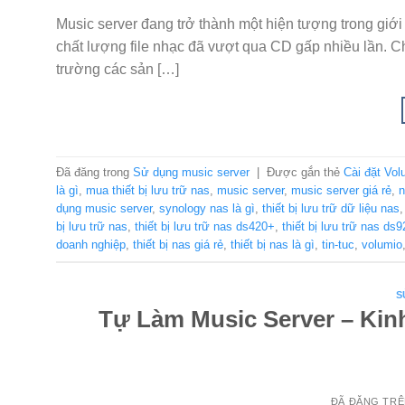
Music server đang trở thành một hiện tượng trong giớ
chất lượng file nhạc đã vượt qua CD gấp nhiều lần. Ch
trường các sản […]
Đã đăng trong
Sử dụng music server
|
Được gắn thẻ
Cài đặt Vo
là gì
,
mua thiết bị lưu trữ nas
,
music server
,
music server giá rẻ
,
n
dụng music server
,
synology nas là gì
,
thiết bị lưu trữ dữ liệu nas
bị lưu trữ nas
,
thiết bị lưu trữ nas ds420+
,
thiết bị lưu trữ nas ds
doanh nghiệp
,
thiết bị nas giá rẻ
,
thiết bị nas là gì
,
tin-tuc
,
volumio
S
Tự Làm Music Server – Ki
ĐÃ ĐĂNG TR