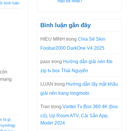
nào tốt nhất?
ột bình luận
Bình luận gần đây
HIEU MINH
trong
Chia Sẻ Skin
Foobar2000 DarkOne V4 2025
pass
trong
Hướng dẫn giải nén file
zip tv box Thái Nguyên
 còn
y mạng
LUAN
trong
Hướng dẫn lấy mật khẩu
giải nén trang longmobi
Tran
trong
Viettel Tv Box 360 4K (box
cũ), Up Room ATV, Cài Sẵn App,
s là gì
,
Model 2024
,
synology