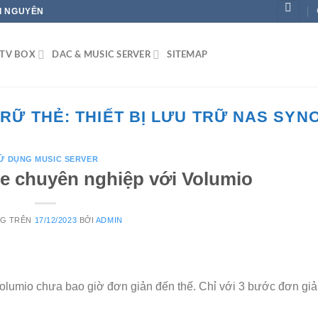
ÁI NGUYÊN
TV BOX
DAC & MUSIC SERVER
SITEMAP
TRỮ THẺ:
THIẾT BỊ LƯU TRỮ NAS SYN
Ử DỤNG MUSIC SERVER
e chuyên nghiệp với Volumio
NG TRÊN
17/12/2023
BỞI
ADMIN
olumio chưa bao giờ đơn giản đến thế. Chỉ với 3 bước đơn giả