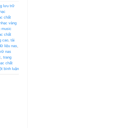
g lưu trữ
hạc
c chất
nhạc vàng
 music
ạc chất
g cao
,
tải
 dữ liệu nas
,
 trữ nas
c
,
trang
ạc chất
ột bình luận