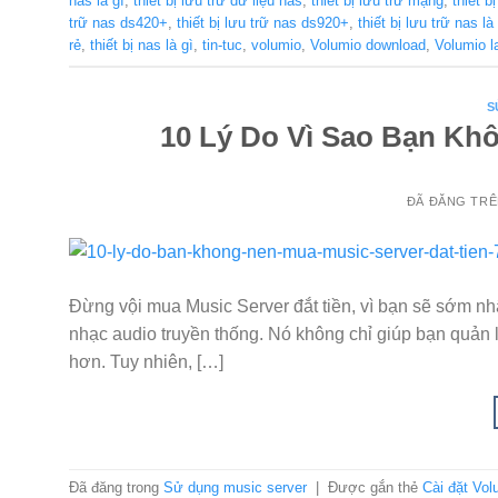
nas là gì
,
thiết bị lưu trữ dữ liệu nas
,
thiết bị lưu trữ mạng
,
thiết b
trữ nas ds420+
,
thiết bị lưu trữ nas ds920+
,
thiết bị lưu trữ nas là
rẻ
,
thiết bị nas là gì
,
tin-tuc
,
volumio
,
Volumio download
,
Volumio l
S
10 Lý Do Vì Sao Bạn Khô
ĐÃ ĐĂNG TR
Đừng vội mua Music Server đắt tiền, vì bạn sẽ sớm nhậ
nhạc audio truyền thống. Nó không chỉ giúp bạn quản
hơn. Tuy nhiên, […]
Đã đăng trong
Sử dụng music server
|
Được gắn thẻ
Cài đặt Vo