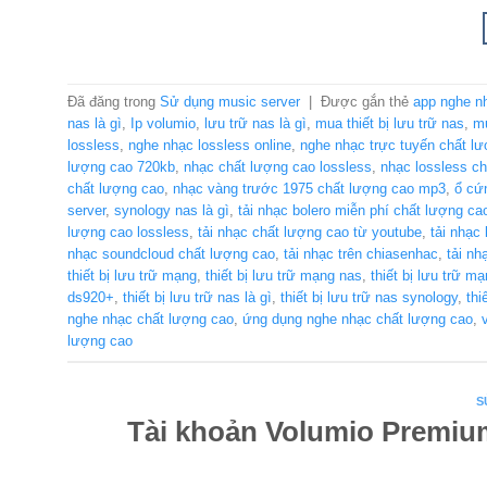
Đã đăng trong
Sử dụng music server
|
Được gắn thẻ
app nghe n
nas là gì
,
Ip volumio
,
lưu trữ nas là gì
,
mua thiết bị lưu trữ nas
,
mu
lossless
,
nghe nhạc lossless online
,
nghe nhạc trực tuyến chất l
lượng cao 720kb
,
nhạc chất lượng cao lossless
,
nhạc lossless c
chất lượng cao
,
nhạc vàng trước 1975 chất lượng cao mp3
,
ổ cứ
server
,
synology nas là gì
,
tải nhạc bolero miễn phí chất lượng ca
lượng cao lossless
,
tải nhạc chất lượng cao từ youtube
,
tải nhạc
nhạc soundcloud chất lượng cao
,
tải nhạc trên chiasenhac
,
tải n
thiết bị lưu trữ mạng
,
thiết bị lưu trữ mạng nas
,
thiết bị lưu trữ m
ds920+
,
thiết bị lưu trữ nas là gì
,
thiết bị lưu trữ nas synology
,
thi
nghe nhạc chất lượng cao
,
ứng dụng nghe nhạc chất lượng cao
,
lượng cao
S
Tài khoản Volumio Premium