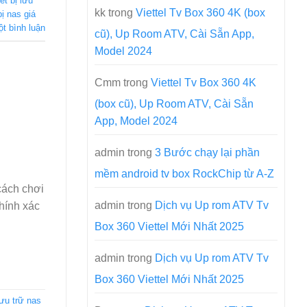
iết bị lưu
kk
trong
Viettel Tv Box 360 4K (box
bị nas giá
ột bình luận
cũ), Up Room ATV, Cài Sẵn App,
Model 2024
Cmm
trong
Viettel Tv Box 360 4K
(box cũ), Up Room ATV, Cài Sẵn
App, Model 2024
admin
trong
3 Bước chạy lại phần
mềm android tv box RockChip từ A-Z
cách chơi
admin
trong
Dịch vụ Up rom ATV Tv
hính xác
Box 360 Viettel Mới Nhất 2025
admin
trong
Dịch vụ Up rom ATV Tv
Box 360 Viettel Mới Nhất 2025
lưu trữ nas