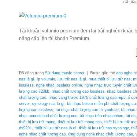
ĐÃ ĐĂ
Tài khoản volumio premium đem lại trải nghiệm khác bi
nâng cấp lên tài khoản Premium
Đã đăng trong
Sử dụng music server
|
Được gắn thẻ
app nghe n
nas là gì
,
Ip volumio
,
lưu trữ nas là gì
,
mua thiết bị lưu trữ nas
,
mu
lossless
,
nghe nhạc lossless online
,
nghe nhạc trực tuyến chất l
lượng cao 720kb
,
nhạc chất lượng cao lossless
,
nhạc lossless c
chất lượng cao
,
nhạc vàng trước 1975 chất lượng cao mp3
,
ổ cứ
server
,
synology nas là gì
,
tải nhạc bolero miễn phí chất lượng ca
lượng cao lossless
,
tải nhạc chất lượng cao từ youtube
,
tải nhạc
nhạc soundcloud chất lượng cao
,
tải nhạc trên chiasenhac
,
tải n
thiết bị lưu trữ mạng
,
thiết bị lưu trữ mạng nas
,
thiết bị lưu trữ m
ds920+
,
thiết bị lưu trữ nas là gì
,
thiết bị lưu trữ nas synology
,
thi
nghe nhạc chất lượng cao
,
ứng dụng nghe nhạc chất lượng cao
,