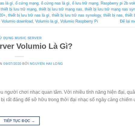
as là gì
,
ổ cứng mạng
,
ổ cứng nas là gì
,
ổ lưu trữ mạng
,
Raspberry pi 2b vo
,
thiết bị lưu trữ mạng
,
thiết bị lưu trữ mạng nas
,
thiết bị lưu trữ mạng nas sy
920+
,
thiết bị lưu trữ nas là gì
,
thiết bị lưu trữ nas synology
,
thiết bị nas
,
thiết 
,
Volumio download
,
Volumio la gì
,
Volumio Raspberry Pi
Để lại m
Ử DỤNG MUSIC SERVER
rver Volumio Là Gì?
ÊN
09/07/2020
BỞI
NGUYEN HAI LONG
iều người chơi nhạc quan tâm. Với nhiều tính năng hiện đại, qu
t bị rất đáng để sở hữu trong thời đại nhạc số ngày càng chiếm 
TIẾP TỤC ĐỌC
→