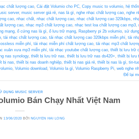
hạc chất lượng cao
,
Cài đặt Volumio cho PC
,
Copy music to volumio
,
hệ thốn
sic server
,
music server giá rẻ
,
nas là gì
,
nghe nhạc chất lượng cao
,
nghe n
ượng cao
,
nhạc chất
,
nhạc chất lượng cao
,
nhạc chất lượng cao 320kbps
,
nhạ
hất lượng cao
,
nhạc mp3 chất lượng cao
,
nhạc test loa chất lượng cao mp3
,
ng mạng
,
ổ cứng nas là gì
,
ổ lưu trữ mạng
,
Raspberry pi 2b volumio
,
sử dụng
o
,
tải nhạc chất lượng cao
,
tải nhạc chất lượng cao 320kbps miễn phí
,
tải nh
 lossless miễn phí
,
tải nhạc miễn phí chất lượng cao
,
tải nhạc mp3 chất lượn
hạc xuân xưa mp3 miễn phí
,
tải nhạc youtube chất lượng cao
,
thiết bị lưu trữ
ạng nas synology
,
thiết bị lưu trữ nas
,
thiết bị lưu trữ nas ds420+
,
thiết bị lưu
ết bị nas
,
thiết bị nas doanh nghiệp
,
thiết bị nas giá rẻ
,
thiết bị nas là gì
,
tin-tu
volumio
,
Volumio download
,
Volumio la gì
,
Volumio Raspberry Pi
,
web nghe nh
Để lại m
Ử DỤNG MUSIC SERVER
Volumio Bán Chạy Nhất Việt Nam
ÊN
13/06/2020
BỞI
NGUYEN HAI LONG