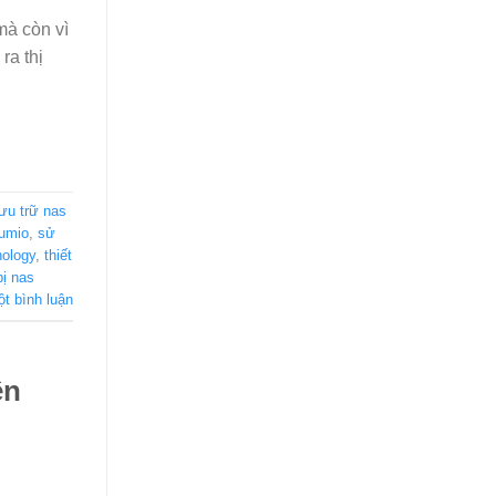
mà còn vì
ra thị
lưu trữ nas
lumio
,
sử
nology
,
thiết
bị nas
ột bình luận
ên