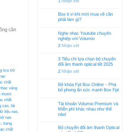
1
Nhận xét
Box ti vi khi mới mua về cần
phải làm gì?
hông cần
Nghe nhạc Youtube chuyên
nghiệp với Volumio
2
Nhận xét
3 Tiêu chí lựa chọn bộ chuyển
đổi âm thanh optical tết 2025
g lưu trữ
2
Nhận xét
hạc
c chất
Bẻ khóa Fpt Box Online – Phá
nhạc vàng
bỏ phong ấn sức mạnh Box Fpt
 music
ạc chất
Tài khoản Volumio Premium và
g cao
,
tải
Miễn phí khác nhau như thế
 dữ liệu nas
,
nào!
 trữ nas
c
,
trang
Bộ chuyển đổi âm thanh Optical
ạc chất