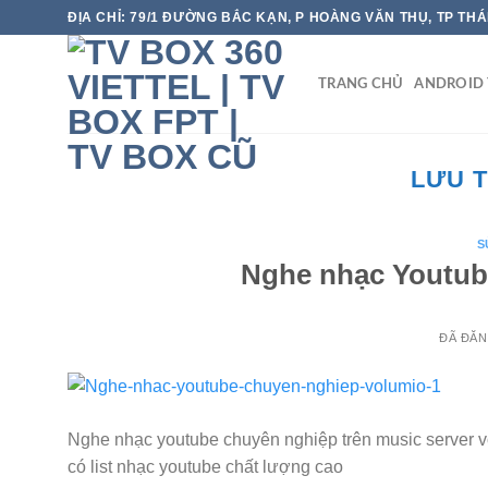
Chuyển
ĐỊA CHỈ: 79/1 ĐƯỜNG BẮC KẠN, P HOÀNG VĂN THỤ, TP TH
đến
nội
TRANG CHỦ
ANDROID 
dung
LƯU 
S
Nghe nhạc Youtub
ĐÃ ĐĂ
Nghe nhạc youtube chuyên nghiệp trên music server v
có list nhạc youtube chất lượng cao