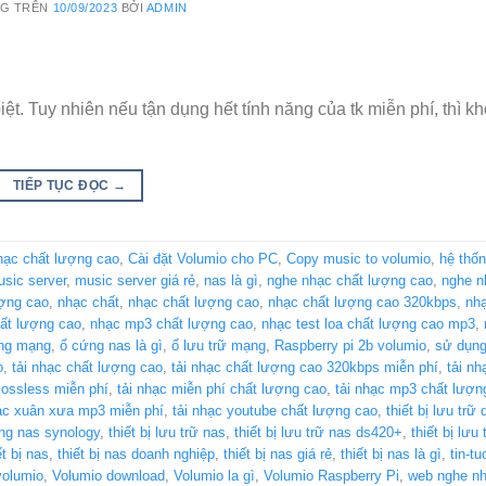
NG TRÊN
10/09/2023
BỞI
ADMIN
ệt. Tuy nhiên nếu tận dụng hết tính năng của tk miễn phí, thì k
TIẾP TỤC ĐỌC
→
hạc chất lượng cao
,
Cài đặt Volumio cho PC
,
Copy music to volumio
,
hệ thốn
sic server
,
music server giá rẻ
,
nas là gì
,
nghe nhạc chất lượng cao
,
nghe n
ượng cao
,
nhạc chất
,
nhạc chất lượng cao
,
nhạc chất lượng cao 320kbps
,
nhạ
hất lượng cao
,
nhạc mp3 chất lượng cao
,
nhạc test loa chất lượng cao mp3
,
ng mạng
,
ổ cứng nas là gì
,
ổ lưu trữ mạng
,
Raspberry pi 2b volumio
,
sử dụng
o
,
tải nhạc chất lượng cao
,
tải nhạc chất lượng cao 320kbps miễn phí
,
tải nh
 lossless miễn phí
,
tải nhạc miễn phí chất lượng cao
,
tải nhạc mp3 chất lượn
hạc xuân xưa mp3 miễn phí
,
tải nhạc youtube chất lượng cao
,
thiết bị lưu trữ
ạng nas synology
,
thiết bị lưu trữ nas
,
thiết bị lưu trữ nas ds420+
,
thiết bị lưu
ết bị nas
,
thiết bị nas doanh nghiệp
,
thiết bị nas giá rẻ
,
thiết bị nas là gì
,
tin-tu
volumio
,
Volumio download
,
Volumio la gì
,
Volumio Raspberry Pi
,
web nghe nh