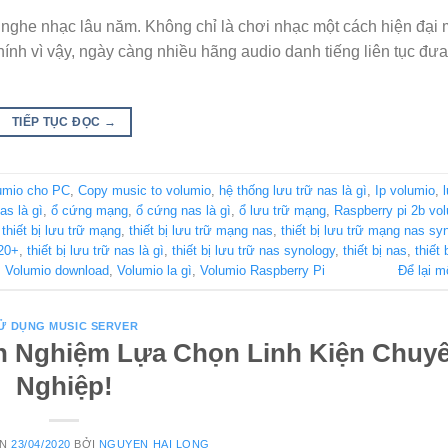
i nghe nhạc lâu năm. Không chỉ là chơi nhạc một cách hiện đại 
ính vì vậy, ngày càng nhiều hãng audio danh tiếng liên tục đưa 
TIẾP TỤC ĐỌC
→
lumio cho PC
,
Copy music to volumio
,
hệ thống lưu trữ nas là gì
,
Ip volumio
,
as là gì
,
ổ cứng mạng
,
ổ cứng nas là gì
,
ổ lưu trữ mạng
,
Raspberry pi 2b vo
,
thiết bị lưu trữ mạng
,
thiết bị lưu trữ mạng nas
,
thiết bị lưu trữ mạng nas sy
920+
,
thiết bị lưu trữ nas là gì
,
thiết bị lưu trữ nas synology
,
thiết bị nas
,
thiết 
,
Volumio download
,
Volumio la gì
,
Volumio Raspberry Pi
Để lại m
Ử DỤNG MUSIC SERVER
nh Nghiệm Lựa Chọn Linh Kiện Chuy
Nghiệp!
ÊN
23/04/2020
BỞI
NGUYEN HAI LONG