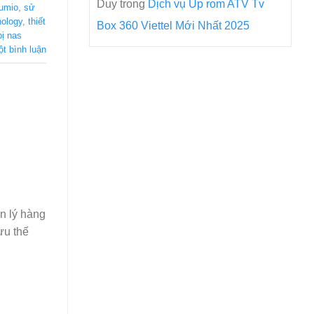
Duy
trong
Dịch vụ Up rom ATV Tv
lumio
,
sử
nology
,
thiết
Box 360 Viettel Mới Nhất 2025
bị nas
ột bình luận
ản lý hàng
ưu thế