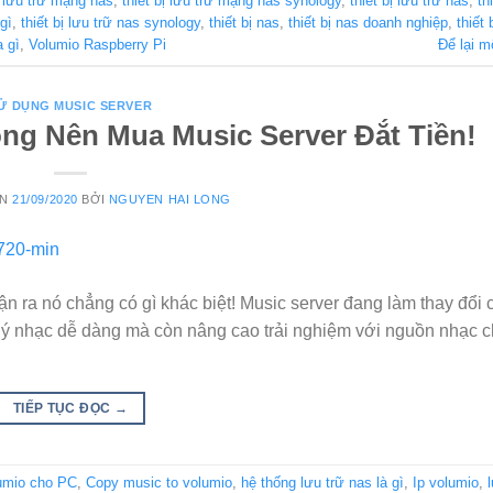
ị lưu trữ mạng nas
,
thiết bị lưu trữ mạng nas synology
,
thiết bị lưu trữ nas
,
th
 gì
,
thiết bị lưu trữ nas synology
,
thiết bị nas
,
thiết bị nas doanh nghiệp
,
thiết 
a gì
,
Volumio Raspberry Pi
Để lại m
Ử DỤNG MUSIC SERVER
ng Nên Mua Music Server Đắt Tiền!
ÊN
21/09/2020
BỞI
NGUYEN HAI LONG
n ra nó chẳng có gì khác biệt! Music server đang làm thay đổi 
 lý nhạc dễ dàng mà còn nâng cao trải nghiệm với nguồn nhạc c
TIẾP TỤC ĐỌC
→
lumio cho PC
,
Copy music to volumio
,
hệ thống lưu trữ nas là gì
,
Ip volumio
,