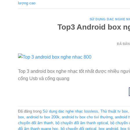
lượng cao
SỬ DỤNG DAC NGHE N
Top3 Android box ng
ĐÃ ĐĂ
Top 3 android box nghe nhạc tốt nhất được nhiều ngườ
cổng Usb và cổng quang
Đã đăng trong
Sử dụng dac nghe nhạc lossless
,
Thủ thuật tv box
box
,
android tv box 200k
,
android tv box cho tivi thường
,
android t
chuyển đổi âm thanh
,
bộ chuyển đổi âm thanh optical
,
bộ chuyển đ
đổi âm thanh quang học
,
bộ chuyển đổi optical
,
box android
,
box ti