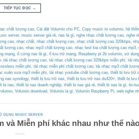
TIẾP TỤC ĐỌC
→
hạc chất lượng cao
,
Cài đặt Volumio cho PC
,
Copy music to volumio
,
hệ thốn
sic server
,
music server giá rẻ
,
nas là gì
,
nghe nhạc chất lượng cao
,
nghe n
ượng cao
,
nhạc chất
,
nhạc chất lượng cao
,
nhạc chất lượng cao 320kbps
,
nhạ
hất lượng cao
,
nhạc mp3 chất lượng cao
,
nhạc test loa chất lượng cao mp3
,
ng mạng
,
ổ cứng nas là gì
,
ổ lưu trữ mạng
,
Raspberry pi 2b volumio
,
sử dụng
o
,
tải nhạc chất lượng cao
,
tải nhạc chất lượng cao 320kbps miễn phí
,
tải nh
 lossless miễn phí
,
tải nhạc miễn phí chất lượng cao
,
tải nhạc mp3 chất lượn
hạc xuân xưa mp3 miễn phí
,
tải nhạc youtube chất lượng cao
,
thiết bị lưu trữ
ạng nas synology
,
thiết bị lưu trữ nas
,
thiết bị lưu trữ nas ds420+
,
thiết bị lưu
ết bị nas
,
thiết bị nas doanh nghiệp
,
thiết bị nas giá rẻ
,
thiết bị nas là gì
,
tin-tu
volumio
,
Volumio download
,
Volumio la gì
,
Volumio Raspberry Pi
,
web nghe nh
Ử DỤNG MUSIC SERVER
 và Miễn phí khác nhau như thế nào