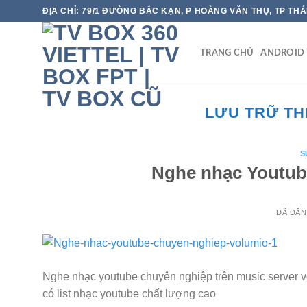
Chuyển
ĐỊA CHỈ: 79/1 ĐƯỜNG BẮC KẠN, P HOÀNG VĂN THỤ, TP TH
đến
nội
TRANG CHỦ
ANDROID 
dung
LƯU TRỮ TH
S
Nghe nhạc Youtub
ĐÃ ĐĂ
Nghe nhạc youtube chuyên nghiệp trên music server v
có list nhạc youtube chất lượng cao