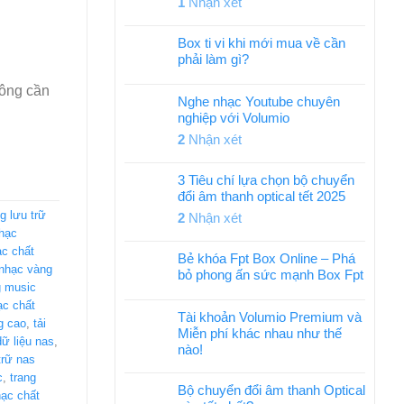
1
Nhận xét
Box ti vi khi mới mua về cần
phải làm gì?
hông cần
Nghe nhạc Youtube chuyên
nghiệp với Volumio
2
Nhận xét
3 Tiêu chí lựa chọn bộ chuyển
đổi âm thanh optical tết 2025
g lưu trữ
2
Nhận xét
hạc
c chất
Bẻ khóa Fpt Box Online – Phá
nhạc vàng
bỏ phong ấn sức mạnh Box Fpt
 music
ạc chất
Tài khoản Volumio Premium và
g cao
,
tải
Miễn phí khác nhau như thế
 dữ liệu nas
,
nào!
 trữ nas
c
,
trang
Bộ chuyển đổi âm thanh Optical
ạc chất