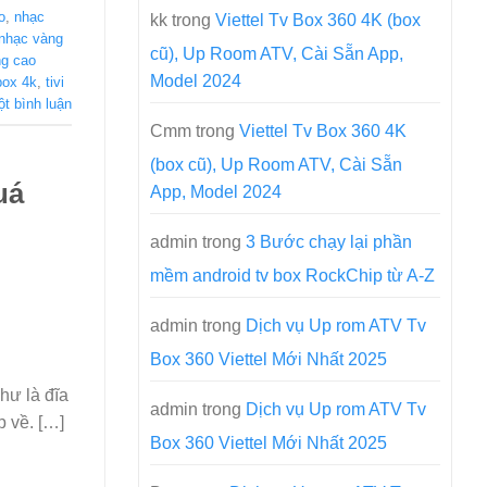
o
,
nhạc
kk
trong
Viettel Tv Box 360 4K (box
nhạc vàng
cũ), Up Room ATV, Cài Sẵn App,
ng cao
Model 2024
 box 4k
,
tivi
ột bình luận
Cmm
trong
Viettel Tv Box 360 4K
(box cũ), Up Room ATV, Cài Sẵn
uá
App, Model 2024
admin
trong
3 Bước chạy lại phần
mềm android tv box RockChip từ A-Z
admin
trong
Dịch vụ Up rom ATV Tv
Box 360 Viettel Mới Nhất 2025
hư là đĩa
admin
trong
Dịch vụ Up rom ATV Tv
 về. […]
Box 360 Viettel Mới Nhất 2025