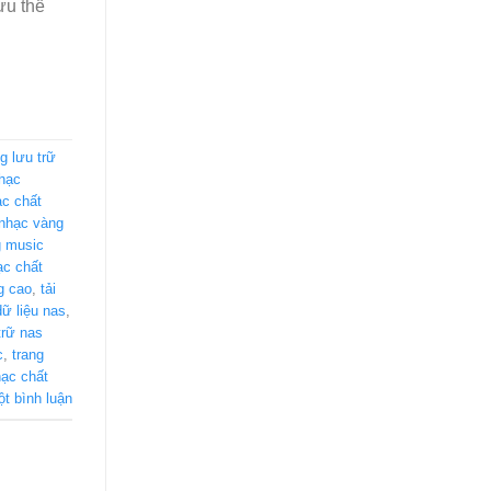
ưu thế
g lưu trữ
hạc
c chất
nhạc vàng
 music
ạc chất
g cao
,
tải
 dữ liệu nas
,
 trữ nas
c
,
trang
ạc chất
ột bình luận