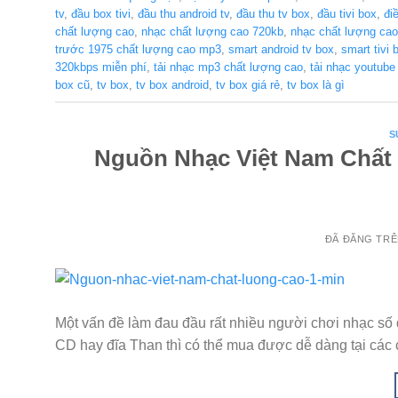
tv
,
đầu box tivi
,
đầu thu android tv
,
đầu thu tv box
,
đầu tivi box
,
đi
chất lượng cao
,
nhạc chất lượng cao 720kb
,
nhạc chất lượng cao
trước 1975 chất lượng cao mp3
,
smart android tv box
,
smart tivi 
320kbps miễn phí
,
tải nhạc mp3 chất lượng cao
,
tải nhạc youtube
box cũ
,
tv box
,
tv box android
,
tv box giá rẻ
,
tv box là gì
S
Nguồn Nhạc Việt Nam Chất
ĐÃ ĐĂNG TR
Một vấn đề làm đau đầu rất nhiều người chơi nhạc s
CD hay đĩa Than thì có thể mua được dễ dàng tại các