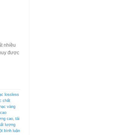
ất nhiều
 huy được
ạc lossless
c chất
hạc vàng
 cao
ượng cao
,
tải
hất lượng
ột bình luận