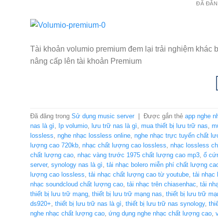
ĐÃ ĐĂ
Tài khoản volumio premium đem lại trải nghiệm khác bi
nâng cấp lên tài khoản Premium
Đã đăng trong
Sử dụng music server
|
Được gắn thẻ
app nghe n
nas là gì
,
Ip volumio
,
lưu trữ nas là gì
,
mua thiết bị lưu trữ nas
,
mu
lossless
,
nghe nhạc lossless online
,
nghe nhạc trực tuyến chất l
lượng cao 720kb
,
nhạc chất lượng cao lossless
,
nhạc lossless c
chất lượng cao
,
nhạc vàng trước 1975 chất lượng cao mp3
,
ổ cứ
server
,
synology nas là gì
,
tải nhạc bolero miễn phí chất lượng ca
lượng cao lossless
,
tải nhạc chất lượng cao từ youtube
,
tải nhạc
nhạc soundcloud chất lượng cao
,
tải nhạc trên chiasenhac
,
tải n
thiết bị lưu trữ mạng
,
thiết bị lưu trữ mạng nas
,
thiết bị lưu trữ m
ds920+
,
thiết bị lưu trữ nas là gì
,
thiết bị lưu trữ nas synology
,
thi
nghe nhạc chất lượng cao
,
ứng dụng nghe nhạc chất lượng cao
,