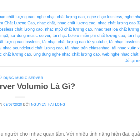
hạc chất lượng cao
,
nghe nhạc chất lượng cao
,
nghe nhạc lossless
,
nghe nh
am Chất Lượng Cao
,
nhạc chất
,
nhạc chất lượng cao
,
nhạc chất lượng cao 
lossless chất lượng cao
,
nhạc mp3 chất lượng cao
,
nhạc test loa chất lượn
o mp3
,
sử dụng music server
,
tải nhạc bolero miễn phí chất lượng cao
,
tải nh
hất lượng cao lossless
,
tải nhạc chất lượng cao từ youtube
,
tải nhạc lossles
ải nhạc soundcloud chất lượng cao
,
tải nhạc trên chiasenhac
,
tải nhạc xuân 
c chất lượng cao
,
ứng dụng nghe nhạc chất lượng cao
,
web nghe nhạc chất
Để lại m
Ử DỤNG MUSIC SERVER
rver Volumio Là Gì?
ÊN
09/07/2020
BỞI
NGUYEN HAI LONG
iều người chơi nhạc quan tâm. Với nhiều tính năng hiện đại, qu