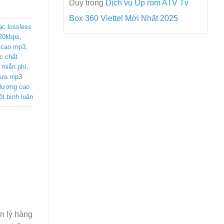
Duy
trong
Dịch vụ Up rom ATV Tv
Box 360 Viettel Mới Nhất 2025
ạc lossless
320kbps
,
g cao mp3
,
ạc chất
s miễn phí
,
xưa mp3
 lượng cao
ột bình luận
ản lý hàng