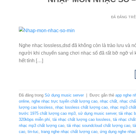
ĐÃ ĐĂNG TR
Nghe nhạc lossless,dsd đã không còn là trào lưu và n
người khi chuyển sang chơi nhạc số đã rất bỡ ngỡ vì 
hết tính […]
Đã đăng trong
Sử dụng music server
|
Được gắn thẻ
app nghe n
online
,
nghe nhạc trực tuyến chất lượng cao
,
nhạc chất
,
nhạc chấ
lượng cao lossless
,
nhạc lossless chất lượng cao
,
nhạc mp3 chất
trước 1975 chất lượng cao mp3
,
sử dụng music server
,
tải nhạc 
320kbps miễn phí
,
tải nhạc chất lượng cao lossless
,
tải nhạc chấ
nhạc mp3 chất lượng cao
,
tải nhạc soundcloud chất lượng cao
,
t
cao
,
tin-tuc
,
trang nghe nhạc chất lượng cao
,
ứng dụng nghe nhạc