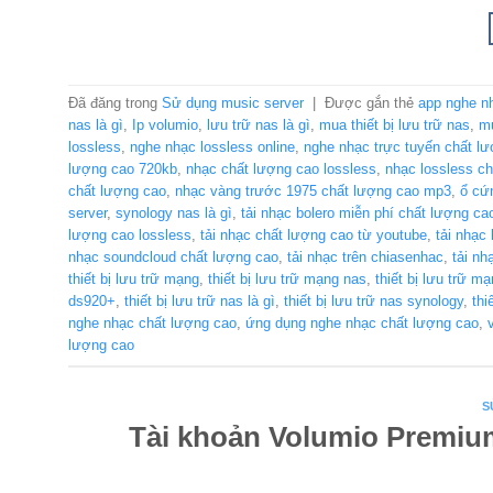
Đã đăng trong
Sử dụng music server
|
Được gắn thẻ
app nghe n
nas là gì
,
Ip volumio
,
lưu trữ nas là gì
,
mua thiết bị lưu trữ nas
,
mu
lossless
,
nghe nhạc lossless online
,
nghe nhạc trực tuyến chất l
lượng cao 720kb
,
nhạc chất lượng cao lossless
,
nhạc lossless c
chất lượng cao
,
nhạc vàng trước 1975 chất lượng cao mp3
,
ổ cứ
server
,
synology nas là gì
,
tải nhạc bolero miễn phí chất lượng ca
lượng cao lossless
,
tải nhạc chất lượng cao từ youtube
,
tải nhạc
nhạc soundcloud chất lượng cao
,
tải nhạc trên chiasenhac
,
tải n
thiết bị lưu trữ mạng
,
thiết bị lưu trữ mạng nas
,
thiết bị lưu trữ m
ds920+
,
thiết bị lưu trữ nas là gì
,
thiết bị lưu trữ nas synology
,
thi
nghe nhạc chất lượng cao
,
ứng dụng nghe nhạc chất lượng cao
,
lượng cao
S
Tài khoản Volumio Premium