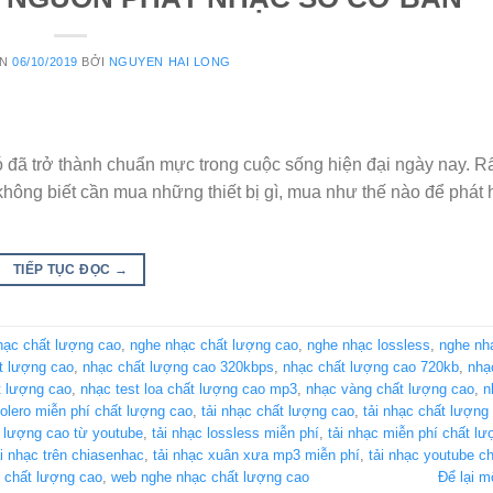
ÊN
06/10/2019
BỞI
NGUYEN HAI LONG
ó đã trở thành chuẩn mực trong cuộc sống hiện đại ngày nay. R
không biết cần mua những thiết bị gì, mua như thế nào để phát
TIẾP TỤC ĐỌC
→
hạc chất lượng cao
,
nghe nhạc chất lượng cao
,
nghe nhạc lossless
,
nghe nh
t lượng cao
,
nhạc chất lượng cao 320kbps
,
nhạc chất lượng cao 720kb
,
nhạ
 lượng cao
,
nhạc test loa chất lượng cao mp3
,
nhạc vàng chất lượng cao
,
n
bolero miễn phí chất lượng cao
,
tải nhạc chất lượng cao
,
tải nhạc chất lượng
t lượng cao từ youtube
,
tải nhạc lossless miễn phí
,
tải nhạc miễn phí chất l
ải nhạc trên chiasenhac
,
tải nhạc xuân xưa mp3 miễn phí
,
tải nhạc youtube c
 chất lượng cao
,
web nghe nhạc chất lượng cao
Để lại m