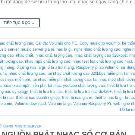
t bị rất đáng để sở hữu trong thời đại nhạc số ngày càng chiếm 
TIẾP TỤC ĐỌC
→
hạc chất lượng cao
,
Cài đặt Volumio cho PC
,
Copy music to volumio
,
hệ thốn
sic server
,
music server giá rẻ
,
nas là gì
,
nghe nhạc chất lượng cao
,
nghe n
ượng cao
,
nhạc chất
,
nhạc chất lượng cao
,
nhạc chất lượng cao 320kbps
,
nhạ
hất lượng cao
,
nhạc mp3 chất lượng cao
,
nhạc test loa chất lượng cao mp3
,
ng mạng
,
ổ cứng nas là gì
,
ổ lưu trữ mạng
,
Raspberry pi 2b volumio
,
sử dụng
o
,
tải nhạc chất lượng cao
,
tải nhạc chất lượng cao 320kbps miễn phí
,
tải nh
 lossless miễn phí
,
tải nhạc miễn phí chất lượng cao
,
tải nhạc mp3 chất lượn
hạc xuân xưa mp3 miễn phí
,
tải nhạc youtube chất lượng cao
,
thiết bị lưu trữ
ạng nas synology
,
thiết bị lưu trữ nas
,
thiết bị lưu trữ nas ds420+
,
thiết bị lưu
ết bị nas
,
thiết bị nas doanh nghiệp
,
thiết bị nas giá rẻ
,
thiết bị nas là gì
,
tin-tu
volumio
,
Volumio download
,
Volumio la gì
,
Volumio Raspberry Pi
,
web nghe nh
Để lại m
Ử DỤNG MUSIC SERVER
 NGUỒN PHÁT NHẠC SỐ CƠ BẢN