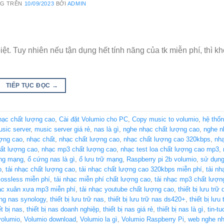
NG TRÊN
10/09/2023
BỞI
ADMIN
ệt. Tuy nhiên nếu tận dụng hết tính năng của tk miễn phí, thì k
TIẾP TỤC ĐỌC
→
hạc chất lượng cao
,
Cài đặt Volumio cho PC
,
Copy music to volumio
,
hệ thốn
sic server
,
music server giá rẻ
,
nas là gì
,
nghe nhạc chất lượng cao
,
nghe n
ượng cao
,
nhạc chất
,
nhạc chất lượng cao
,
nhạc chất lượng cao 320kbps
,
nhạ
hất lượng cao
,
nhạc mp3 chất lượng cao
,
nhạc test loa chất lượng cao mp3
,
ng mạng
,
ổ cứng nas là gì
,
ổ lưu trữ mạng
,
Raspberry pi 2b volumio
,
sử dụng
o
,
tải nhạc chất lượng cao
,
tải nhạc chất lượng cao 320kbps miễn phí
,
tải nh
 lossless miễn phí
,
tải nhạc miễn phí chất lượng cao
,
tải nhạc mp3 chất lượn
hạc xuân xưa mp3 miễn phí
,
tải nhạc youtube chất lượng cao
,
thiết bị lưu trữ
ạng nas synology
,
thiết bị lưu trữ nas
,
thiết bị lưu trữ nas ds420+
,
thiết bị lưu
ết bị nas
,
thiết bị nas doanh nghiệp
,
thiết bị nas giá rẻ
,
thiết bị nas là gì
,
tin-tu
volumio
,
Volumio download
,
Volumio la gì
,
Volumio Raspberry Pi
,
web nghe nh