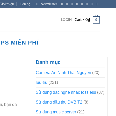
Giới thiệu
Liên hệ
Newsletter
0
Cart /
0
₫
LOGIN
PS MIỄN PHÍ
Danh mục
Camera An Ninh Thái Nguyên
(20)
luu-tru
(231)
Sử dụng dac nghe nhạc lossless
(87)
Sử dụng đầu thu DVB T2
(8)
n, bạn đã
Sử dụng music server
(21)