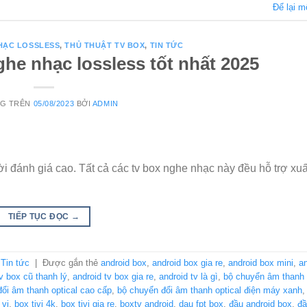
Để lại m
HẠC LOSSLESS
,
THỦ THUẬT TV BOX
,
TIN TỨC
he nhạc lossless tốt nhất 2025
NG TRÊN
05/08/2023
BỞI
ADMIN
i đánh giá cao. Tất cả các tv box nghe nhạc này đều hỗ trợ xu
TIẾP TỤC ĐỌC
→
,
Tin tức
|
Được gắn thẻ
android box
,
android box gia re
,
android box mini
,
an
v box cũ thanh lý
,
android tv box gia re
,
android tv là gì
,
bộ chuyển âm thanh 
ổi âm thanh optical cao cấp
,
bộ chuyển đổi âm thanh optical điện máy xanh
 vi
,
box tivi 4k
,
box tivi gia re
,
boxtv android
,
dau fpt box
,
đầu android box
,
đầ