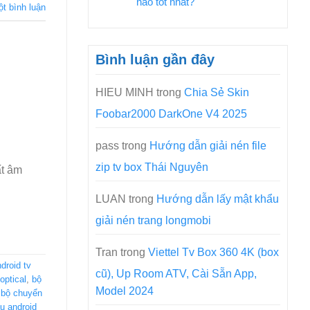
nào tốt nhất?
ột bình luận
Bình luận gần đây
HIEU MINH
trong
Chia Sẻ Skin
Foobar2000 DarkOne V4 2025
pass
trong
Hướng dẫn giải nén file
zip tv box Thái Nguyên
ất âm
LUAN
trong
Hướng dẫn lấy mật khẩu
giải nén trang longmobi
Tran
trong
Viettel Tv Box 360 4K (box
droid tv
cũ), Up Room ATV, Cài Sẵn App,
optical
,
bộ
Model 2024
,
bộ chuyển
u android