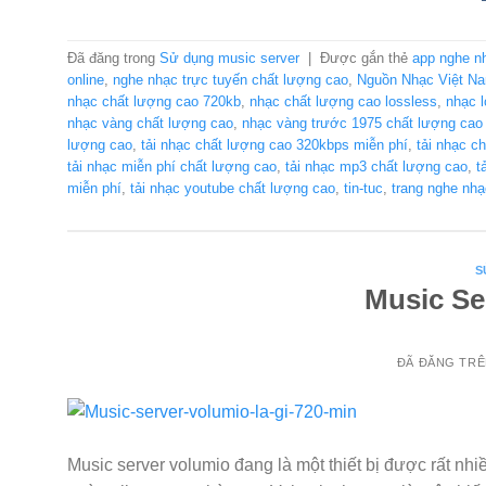
Đã đăng trong
Sử dụng music server
|
Được gắn thẻ
app nghe n
online
,
nghe nhạc trực tuyến chất lượng cao
,
Nguồn Nhạc Việt N
nhạc chất lượng cao 720kb
,
nhạc chất lượng cao lossless
,
nhạc 
nhạc vàng chất lượng cao
,
nhạc vàng trước 1975 chất lượng ca
lượng cao
,
tải nhạc chất lượng cao 320kbps miễn phí
,
tải nhạc c
tải nhạc miễn phí chất lượng cao
,
tải nhạc mp3 chất lượng cao
,
t
miễn phí
,
tải nhạc youtube chất lượng cao
,
tin-tuc
,
trang nghe nhạ
S
Music Se
ĐÃ ĐĂNG TR
Music server volumio đang là một thiết bị được rất nh