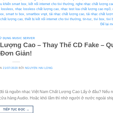
ều khiển smart box
,
kết nối internet cho tivi thường
,
nghe nhạc chất lượng ca
 lossless
,
nhạc lossless chất lượng cao
,
nhạc test loa chất lượng cao mp3
,
box
,
smart tv box
,
smartbox vnpt
,
tải nhạc chất lượng cao
,
tải nhạc chất lượ
 chất lượng cao
,
thiết bị kết nối internet cho tivi thường
,
tin-tuc
,
tivi box
,
tivi
Để lại m
Ử DỤNG MUSIC SERVER
 Lượng Cao – Thay Thế CD Fake – Q
Đơn Giản!
ÊN
21/07/2020
BỞI
NGUYEN HAI LONG
ố đó là nguồn nhạc Việt Nam Chất Lượng Cao Lấy ở đâu? Nếu n
 cửa hàng Audio. Hoặc khó lắm thì nhờ người ở nước ngoài ship
TIẾP TỤC ĐỌC
→