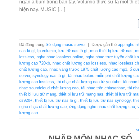
ngàn album trong bàn tay. Volumio thực sự là một thiế
hiện nay. MUSIC […]
Đã đăng trong
Sử dụng music server
|
Được gắn thẻ
app nghe n
nas là gì
,
Ip volumio
,
lưu trữ nas là gì
,
mua thiết bị lưu trữ nas
,
mu
lossless
,
nghe nhạc lossless online
,
nghe nhạc trực tuyến chất l
lượng cao 720kb
,
nhạc chất lượng cao lossless
,
nhạc lossless c
chất lượng cao
,
nhạc vàng trước 1975 chất lượng cao mp3
,
ổ cứ
server
,
synology nas là gì
,
tải nhạc bolero miễn phí chất lượng ca
lượng cao lossless
,
tải nhạc chất lượng cao từ youtube
,
tải nhạc
nhạc soundcloud chất lượng cao
,
tải nhạc trên chiasenhac
,
tải n
thiết bị lưu trữ mạng
,
thiết bị lưu trữ mạng nas
,
thiết bị lưu trữ m
ds920+
,
thiết bị lưu trữ nas là gì
,
thiết bị lưu trữ nas synology
,
thi
nghe nhạc chất lượng cao
,
ứng dụng nghe nhạc chất lượng cao
,
lượng cao
S
NHẬP MÔN NHẠC SỐ –