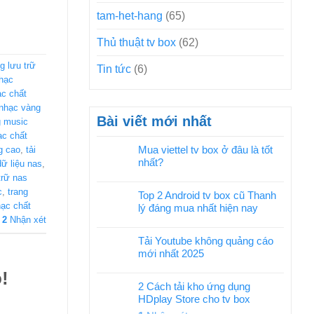
tam-het-hang
(65)
Thủ thuật tv box
(62)
g lưu trữ
Tin tức
(6)
hạc
c chất
nhạc vàng
Bài viết mới nhất
 music
ạc chất
Mua viettel tv box ở đâu là tốt
g cao
,
tải
nhất?
 dữ liệu nas
,
 trữ nas
c
,
trang
Top 2 Android tv box cũ Thanh
ạc chất
lý đáng mua nhất hiện nay
2
Nhận xét
Tải Youtube không quảng cáo
mới nhất 2025
!
2 Cách tải kho ứng dụng
HDplay Store cho tv box