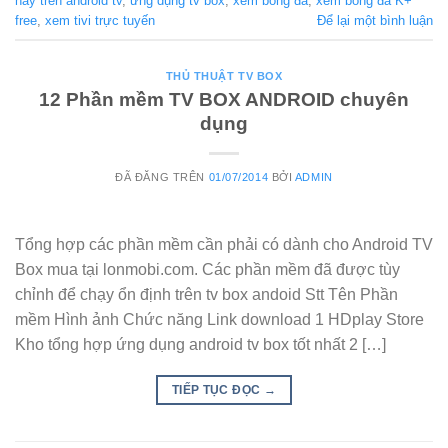
hay trên android tv
,
ứng dụng tv box
,
xem bóng đá
,
xem bóng đá K+
free
,
xem tivi trực tuyến
Để lại một bình luận
THỦ THUẬT TV BOX
12 Phần mềm TV BOX ANDROID chuyên
dụng
ĐÃ ĐĂNG TRÊN
01/07/2014
BỞI
ADMIN
Tổng hợp các phần mềm cần phải có dành cho Android TV
Box mua tại lonmobi.com. Các phần mềm đã được tùy
chỉnh để chạy ổn định trên tv box andoid Stt Tên Phần
mềm Hình ảnh Chức năng Link download 1 HDplay Store
Kho tổng hợp ứng dụng android tv box tốt nhất 2 […]
TIẾP TỤC ĐỌC
→