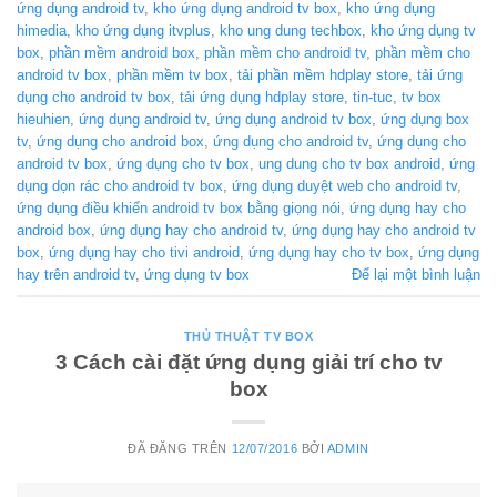
ứng dụng android tv
,
kho ứng dụng android tv box
,
kho ứng dụng
himedia
,
kho ứng dụng itvplus
,
kho ung dung techbox
,
kho ứng dụng tv
box
,
phần mềm android box
,
phần mềm cho android tv
,
phần mềm cho
android tv box
,
phần mềm tv box
,
tải phần mềm hdplay store
,
tải ứng
dụng cho android tv box
,
tải ứng dụng hdplay store
,
tin-tuc
,
tv box
hieuhien
,
ứng dụng android tv
,
ứng dụng android tv box
,
ứng dụng box
tv
,
ứng dụng cho android box
,
ứng dụng cho android tv
,
ứng dụng cho
android tv box
,
ứng dụng cho tv box
,
ung dung cho tv box android
,
ứng
dụng dọn rác cho android tv box
,
ứng dụng duyệt web cho android tv
,
ứng dụng điều khiển android tv box bằng giọng nói
,
ứng dụng hay cho
android box
,
ứng dụng hay cho android tv
,
ứng dụng hay cho android tv
box
,
ứng dụng hay cho tivi android
,
ứng dụng hay cho tv box
,
ứng dụng
hay trên android tv
,
ứng dụng tv box
Để lại một bình luận
THỦ THUẬT TV BOX
3 Cách cài đặt ứng dụng giải trí cho tv
box
ĐÃ ĐĂNG TRÊN
12/07/2016
BỞI
ADMIN