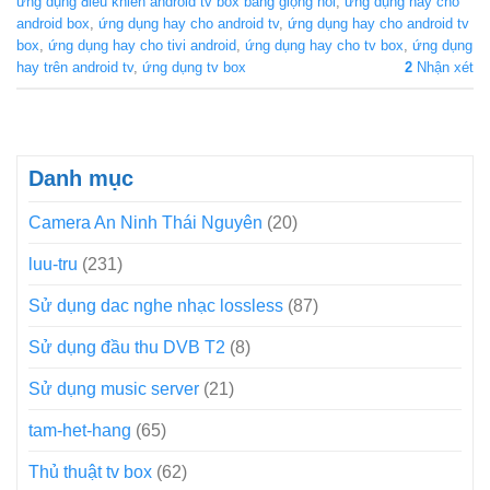
ứng dụng điều khiển android tv box bằng giọng nói
,
ứng dụng hay cho
android box
,
ứng dụng hay cho android tv
,
ứng dụng hay cho android tv
box
,
ứng dụng hay cho tivi android
,
ứng dụng hay cho tv box
,
ứng dụng
hay trên android tv
,
ứng dụng tv box
2
Nhận xét
Danh mục
Camera An Ninh Thái Nguyên
(20)
luu-tru
(231)
Sử dụng dac nghe nhạc lossless
(87)
Sử dụng đầu thu DVB T2
(8)
Sử dụng music server
(21)
tam-het-hang
(65)
Thủ thuật tv box
(62)