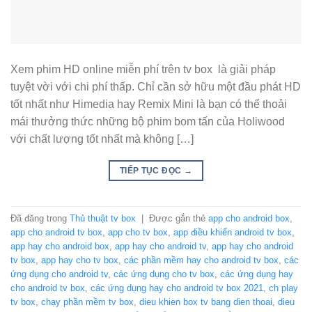
Xem phim HD online miễn phí trên tv box là giải pháp
tuyệt vời với chi phí thấp. Chỉ cần sở hữu một đầu phát HD
tốt nhất như Himedia hay Remix Mini là bạn có thể thoải
mái thưởng thức những bộ phim bom tấn của Holiwood
với chất lượng tốt nhất mà không […]
TIẾP TỤC ĐỌC
→
Đã đăng trong
Thủ thuật tv box
|
Được gắn thẻ
app cho android box
,
app cho android tv box
,
app cho tv box
,
app điều khiển android tv box
,
app hay cho android box
,
app hay cho android tv
,
app hay cho android
tv box
,
app hay cho tv box
,
các phần mềm hay cho android tv box
,
các
ứng dụng cho android tv
,
các ứng dụng cho tv box
,
các ứng dụng hay
cho android tv box
,
các ứng dụng hay cho android tv box 2021
,
ch play
tv box
,
chạy phần mềm tv box
,
dieu khien box tv bang dien thoai
,
dieu