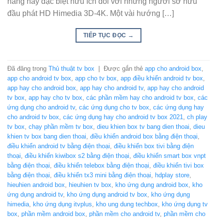
năng này đặc biệt hữu ích đối với những người sở hữu
đầu phát HD Himedia 3D-4K. Một vài hướng […]
TIẾP TỤC ĐỌC
→
Đã đăng trong
Thủ thuật tv box
|
Được gắn thẻ
app cho android box
,
app cho android tv box
,
app cho tv box
,
app điều khiển android tv box
,
app hay cho android box
,
app hay cho android tv
,
app hay cho android
tv box
,
app hay cho tv box
,
các phần mềm hay cho android tv box
,
các
ứng dụng cho android tv
,
các ứng dụng cho tv box
,
các ứng dụng hay
cho android tv box
,
các ứng dụng hay cho android tv box 2021
,
ch play
tv box
,
chạy phần mềm tv box
,
dieu khien box tv bang dien thoai
,
dieu
khien tv box bang dien thoai
,
điều khiển android box bằng điện thoại
,
điều khiển android tv bằng điện thoại
,
điều khiển box tivi bằng điện
thoại
,
điều khiển kiwibox s2 bằng điện thoại
,
điều khiển smart box vnpt
bằng điện thoại
,
điều khiển telebox bằng điện thoại
,
điều khiển tivi box
bằng điện thoại
,
điều khiển tx3 mini bằng điện thoại
,
hdplay store
,
hieuhien android box
,
hieuhien tv box
,
kho ứng dụng android box
,
kho
ứng dụng android tv
,
kho ứng dụng android tv box
,
kho ứng dụng
himedia
,
kho ứng dụng itvplus
,
kho ung dung techbox
,
kho ứng dụng tv
box
,
phần mềm android box
,
phần mềm cho android tv
,
phần mềm cho