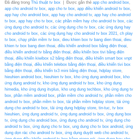
Đã đăng trong
Thủ thuật tv box
|
Được gắn thẻ
app cho android box
,
app cho android tv box
,
app cho tv box
,
app điều khiển android tv box
,
app hay cho android box
,
app hay cho android tv
,
app hay cho android
tv box
,
app hay cho tv box
,
các phần mềm hay cho android tv box
,
các
ứng dụng cho android tv
,
các ứng dụng cho tv box
,
các ứng dụng hay
cho android tv box
,
các ứng dụng hay cho android tv box 2021
,
ch play
tv box
,
chạy phần mềm tv box
,
dieu khien box tv bang dien thoai
,
dieu
khien tv box bang dien thoai
,
điều khiển android box bằng điện thoại
,
điều khiển android tv bằng điện thoại
,
điều khiển box tivi bằng điện
thoại
,
điều khiển kiwibox s2 bằng điện thoại
,
điều khiển smart box vnpt
bằng điện thoại
,
điều khiển telebox bằng điện thoại
,
điều khiển tivi box
bằng điện thoại
,
điều khiển tx3 mini bằng điện thoại
,
hdplay store
,
hieuhien android box
,
hieuhien tv box
,
kho ứng dụng android box
,
kho
ứng dụng android tv
,
kho ứng dụng android tv box
,
kho ứng dụng
himedia
,
kho ứng dụng itvplus
,
kho ung dung techbox
,
kho ứng dụng tv
box
,
phần mềm android box
,
phần mềm cho android tv
,
phần mềm cho
android tv box
,
phần mềm tv box
,
tải phần mềm hdplay store
,
tải ứng
dụng cho android tv box
,
tải ứng dụng hdplay store
,
tin-tuc
,
tv box
hieuhien
,
ứng dụng android tv
,
ứng dụng android tv box
,
ứng dụng box
tv
,
ứng dụng cho android box
,
ứng dụng cho android tv
,
ứng dụng cho
android tv box
,
ứng dụng cho tv box
,
ung dung cho tv box android
,
ứng
dụng dọn rác cho android tv box
,
ứng dụng duyệt web cho android tv
,
ứng dụng điều khiển android tv box bằng giọng nói
,
ứng dụng hay cho