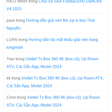
HIEU MINH
trong
Chia Sẻ Skin Foobar2000 DarkOne
V4 2025
pass
trong
Hướng dẫn giải nén file zip tv box Thái
Nguyên
LUAN
trong
Hướng dẫn lấy mật khẩu giải nén trang
longmobi
Tran
trong
Viettel Tv Box 360 4K (box cũ), Up Room
ATV, Cài Sẵn App, Model 2024
kk
trong
Viettel Tv Box 360 4K (box cũ), Up Room ATV,
Cài Sẵn App, Model 2024
Cmm
trong
Viettel Tv Box 360 4K (box cũ), Up Room
ATV, Cài Sẵn App, Model 2024