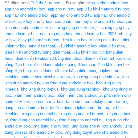
Đã đăng trong
Thủ thuật tv box
|
Được gắn thẻ
app cho android box
,
app cho android tv box
,
app cho tv box
,
app điều khiển android tv box
,
app hay cho android box
,
app hay cho android tv
,
app hay cho android
tv box
,
app hay cho tv box
,
các phần mềm hay cho android tv box
,
các
ứng dụng cho android tv
,
các ứng dụng cho tv box
,
các ứng dụng hay
cho android tv box
,
các ứng dụng hay cho android tv box 2021
,
ch play
tv box
,
chạy phần mềm tv box
,
dieu khien box tv bang dien thoai
,
dieu
khien tv box bang dien thoai
,
điều khiển android box bằng điện thoại
,
điều khiển android tv bằng điện thoại
,
điều khiển box tivi bằng điện
thoại
,
điều khiển kiwibox s2 bằng điện thoại
,
điều khiển smart box vnpt
bằng điện thoại
,
điều khiển telebox bằng điện thoại
,
điều khiển tivi box
bằng điện thoại
,
điều khiển tx3 mini bằng điện thoại
,
hdplay store
,
hieuhien android box
,
hieuhien tv box
,
kho ứng dụng android box
,
kho
ứng dụng android tv
,
kho ứng dụng android tv box
,
kho ứng dụng
himedia
,
kho ứng dụng itvplus
,
kho ung dung techbox
,
kho ứng dụng tv
box
,
phần mềm android box
,
phần mềm cho android tv
,
phần mềm cho
android tv box
,
phần mềm tv box
,
tải phần mềm hdplay store
,
tải ứng
dụng cho android tv box
,
tải ứng dụng hdplay store
,
tin-tuc
,
tv box
hieuhien
,
ứng dụng android tv
,
ứng dụng android tv box
,
ứng dụng box
tv
,
ứng dụng cho android box
,
ứng dụng cho android tv
,
ứng dụng cho
android tv box
,
ứng dụng cho tv box
,
ung dung cho tv box android
,
ứng
dụng dọn rác cho android tv box
,
ứng dụng duyệt web cho android tv
,