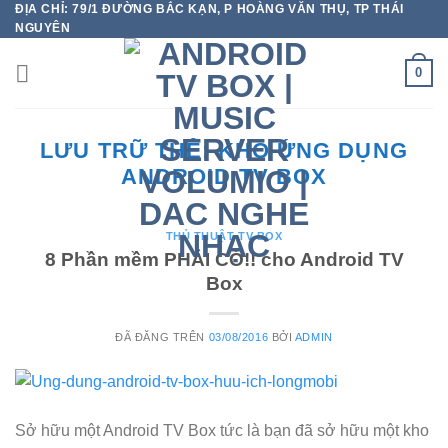
ĐỊA CHỈ: 79/1 ĐƯỜNG BẮC KẠN, P HOÀNG VĂN THỤ, TP THÁI
Chuyển
NGUYÊN
đến
nội
0
dung
LƯU TRỮ THẺ:
KHO ỨNG DỤNG
ANDROID TV BOX
THỦ THUẬT TV BOX
8 Phần mềm PHẢI CÓ!! cho Android TV
Box
ĐÃ ĐĂNG TRÊN
03/08/2016
BỞI
ADMIN
Sở hữu một Android TV Box tức là bạn đã sở hữu một kho