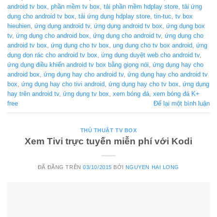
android tv box
,
phần mềm tv box
,
tải phần mềm hdplay store
,
tải ứng
dụng cho android tv box
,
tải ứng dụng hdplay store
,
tin-tuc
,
tv box
hieuhien
,
ứng dụng android tv
,
ứng dụng android tv box
,
ứng dụng box
tv
,
ứng dụng cho android box
,
ứng dụng cho android tv
,
ứng dụng cho
android tv box
,
ứng dụng cho tv box
,
ung dung cho tv box android
,
ứng
dụng dọn rác cho android tv box
,
ứng dụng duyệt web cho android tv
,
ứng dụng điều khiển android tv box bằng giọng nói
,
ứng dụng hay cho
android box
,
ứng dụng hay cho android tv
,
ứng dụng hay cho android tv
box
,
ứng dụng hay cho tivi android
,
ứng dụng hay cho tv box
,
ứng dụng
hay trên android tv
,
ứng dụng tv box
,
xem bóng đá
,
xem bóng đá K+
free
Để lại một bình luận
THỦ THUẬT TV BOX
Xem Tivi trực tuyến miễn phí với Kodi
ĐÃ ĐĂNG TRÊN
03/10/2015
BỞI
NGUYEN HAI LONG