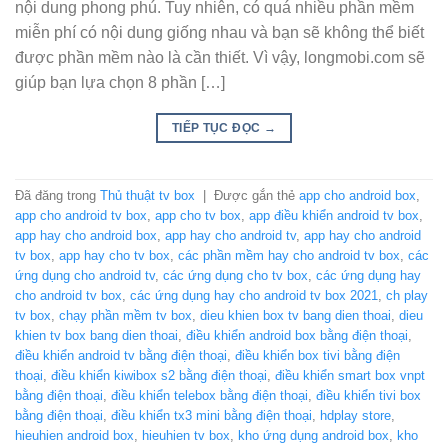
nội dung phong phú. Tuy nhiên, có quá nhiều phần mềm
miễn phí có nội dung giống nhau và bạn sẽ không thể biết
được phần mềm nào là cần thiết. Vì vậy, longmobi.com sẽ
giúp bạn lựa chọn 8 phần […]
TIẾP TỤC ĐỌC
→
Đã đăng trong
Thủ thuật tv box
|
Được gắn thẻ
app cho android box
,
app cho android tv box
,
app cho tv box
,
app điều khiển android tv box
,
app hay cho android box
,
app hay cho android tv
,
app hay cho android
tv box
,
app hay cho tv box
,
các phần mềm hay cho android tv box
,
các
ứng dụng cho android tv
,
các ứng dụng cho tv box
,
các ứng dụng hay
cho android tv box
,
các ứng dụng hay cho android tv box 2021
,
ch play
tv box
,
chạy phần mềm tv box
,
dieu khien box tv bang dien thoai
,
dieu
khien tv box bang dien thoai
,
điều khiển android box bằng điện thoại
,
điều khiển android tv bằng điện thoại
,
điều khiển box tivi bằng điện
thoại
,
điều khiển kiwibox s2 bằng điện thoại
,
điều khiển smart box vnpt
bằng điện thoại
,
điều khiển telebox bằng điện thoại
,
điều khiển tivi box
bằng điện thoại
,
điều khiển tx3 mini bằng điện thoại
,
hdplay store
,
hieuhien android box
,
hieuhien tv box
,
kho ứng dụng android box
,
kho