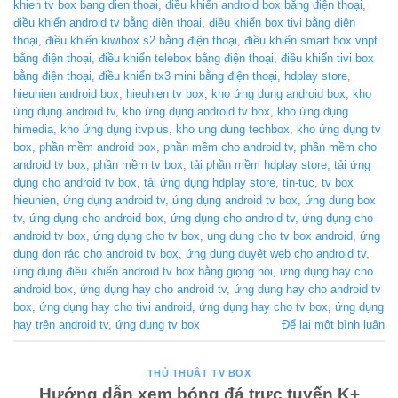
khien tv box bang dien thoai
,
điều khiển android box bằng điện thoại
,
điều khiển android tv bằng điện thoại
,
điều khiển box tivi bằng điện
thoại
,
điều khiển kiwibox s2 bằng điện thoại
,
điều khiển smart box vnpt
bằng điện thoại
,
điều khiển telebox bằng điện thoại
,
điều khiển tivi box
bằng điện thoại
,
điều khiển tx3 mini bằng điện thoại
,
hdplay store
,
hieuhien android box
,
hieuhien tv box
,
kho ứng dụng android box
,
kho
ứng dụng android tv
,
kho ứng dụng android tv box
,
kho ứng dụng
himedia
,
kho ứng dụng itvplus
,
kho ung dung techbox
,
kho ứng dụng tv
box
,
phần mềm android box
,
phần mềm cho android tv
,
phần mềm cho
android tv box
,
phần mềm tv box
,
tải phần mềm hdplay store
,
tải ứng
dụng cho android tv box
,
tải ứng dụng hdplay store
,
tin-tuc
,
tv box
hieuhien
,
ứng dụng android tv
,
ứng dụng android tv box
,
ứng dụng box
tv
,
ứng dụng cho android box
,
ứng dụng cho android tv
,
ứng dụng cho
android tv box
,
ứng dụng cho tv box
,
ung dung cho tv box android
,
ứng
dụng dọn rác cho android tv box
,
ứng dụng duyệt web cho android tv
,
ứng dụng điều khiển android tv box bằng giọng nói
,
ứng dụng hay cho
android box
,
ứng dụng hay cho android tv
,
ứng dụng hay cho android tv
box
,
ứng dụng hay cho tivi android
,
ứng dụng hay cho tv box
,
ứng dụng
hay trên android tv
,
ứng dụng tv box
Để lại một bình luận
THỦ THUẬT TV BOX
Hướng dẫn xem bóng đá trực tuyến K+