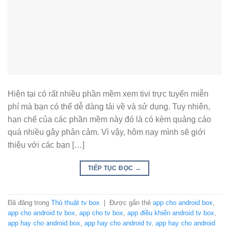
Hiện tại có rất nhiều phần mềm xem tivi trực tuyến miễn
phí mà bạn có thể dễ dàng tải về và sử dụng. Tuy nhiên,
hạn chế của các phần mềm này đó là có kèm quảng cáo
quá nhiều gây phản cảm. Vì vậy, hôm nay mình sẽ giới
thiệu với các bạn […]
TIẾP TỤC ĐỌC
→
Đã đăng trong
Thủ thuật tv box
|
Được gắn thẻ
app cho android box
,
app cho android tv box
,
app cho tv box
,
app điều khiển android tv box
,
app hay cho android box
,
app hay cho android tv
,
app hay cho android