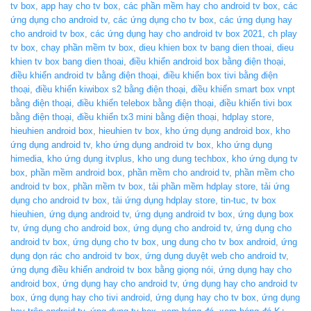
tv box
,
app hay cho tv box
,
các phần mềm hay cho android tv box
,
các
ứng dụng cho android tv
,
các ứng dụng cho tv box
,
các ứng dụng hay
cho android tv box
,
các ứng dụng hay cho android tv box 2021
,
ch play
tv box
,
chạy phần mềm tv box
,
dieu khien box tv bang dien thoai
,
dieu
khien tv box bang dien thoai
,
điều khiển android box bằng điện thoại
,
điều khiển android tv bằng điện thoại
,
điều khiển box tivi bằng điện
thoại
,
điều khiển kiwibox s2 bằng điện thoại
,
điều khiển smart box vnpt
bằng điện thoại
,
điều khiển telebox bằng điện thoại
,
điều khiển tivi box
bằng điện thoại
,
điều khiển tx3 mini bằng điện thoại
,
hdplay store
,
hieuhien android box
,
hieuhien tv box
,
kho ứng dụng android box
,
kho
ứng dụng android tv
,
kho ứng dụng android tv box
,
kho ứng dụng
himedia
,
kho ứng dụng itvplus
,
kho ung dung techbox
,
kho ứng dụng tv
box
,
phần mềm android box
,
phần mềm cho android tv
,
phần mềm cho
android tv box
,
phần mềm tv box
,
tải phần mềm hdplay store
,
tải ứng
dụng cho android tv box
,
tải ứng dụng hdplay store
,
tin-tuc
,
tv box
hieuhien
,
ứng dụng android tv
,
ứng dụng android tv box
,
ứng dụng box
tv
,
ứng dụng cho android box
,
ứng dụng cho android tv
,
ứng dụng cho
android tv box
,
ứng dụng cho tv box
,
ung dung cho tv box android
,
ứng
dụng dọn rác cho android tv box
,
ứng dụng duyệt web cho android tv
,
ứng dụng điều khiển android tv box bằng giọng nói
,
ứng dụng hay cho
android box
,
ứng dụng hay cho android tv
,
ứng dụng hay cho android tv
box
,
ứng dụng hay cho tivi android
,
ứng dụng hay cho tv box
,
ứng dụng