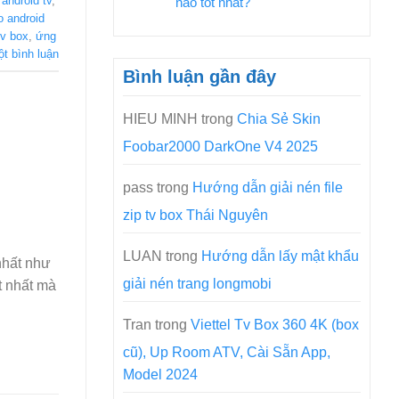
android tv
,
nào tốt nhất?
 android
tv box
,
ứng
ột bình luận
Bình luận gần đây
HIEU MINH
trong
Chia Sẻ Skin
Foobar2000 DarkOne V4 2025
pass
trong
Hướng dẫn giải nén file
zip tv box Thái Nguyên
LUAN
trong
Hướng dẫn lấy mật khẩu
nhất như
giải nén trang longmobi
t nhất mà
Tran
trong
Viettel Tv Box 360 4K (box
cũ), Up Room ATV, Cài Sẵn App,
Model 2024