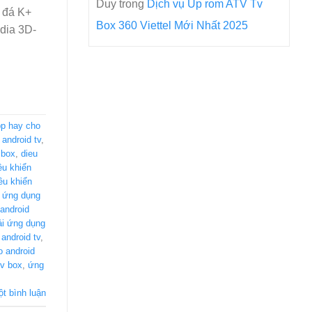
Duy
trong
Dịch vụ Up rom ATV Tv
 đá K+
Box 360 Viettel Mới Nhất 2025
dia 3D-
p hay cho
android tv
,
 box
,
dieu
ều khiển
ều khiển
 ứng dụng
android
ải ứng dụng
android tv
,
 android
tv box
,
ứng
ột bình luận