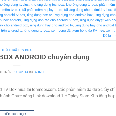
ho ứng dụng itvplus
,
kho ung dung techbox
,
kho ứng dụng tv box
,
phần mềm 
n mềm tv box
,
tải phần mềm hdplay store
,
tải ứng dụng cho android tv box
,
t
g android tv box
,
ứng dụng box tv
,
ứng dụng cho android box
,
ứng dụng cho 
tv box android
,
ứng dụng dọn rác cho android tv box
,
ứng dụng duyệt web cho
ay cho android box
,
ứng dụng hay cho android tv
,
ứng dụng hay cho android 
trên android tv
,
ứng dụng tv box
,
xem bóng đá
,
xem bóng đá K+ free
,
xem ti
Để lại m
THỦ THUẬT TV BOX
 BOX ANDROID chuyên dụng
NG TRÊN
01/07/2014
BỞI
ADMIN
d TV Box mua tại lonmobi.com. Các phần mềm đã được tùy chỉ
ình ảnh Chức năng Link download 1 HDplay Store Kho tổng hợ
TIẾP TỤC ĐỌC
→