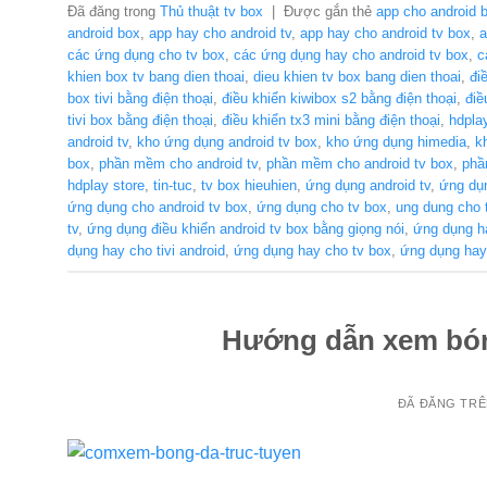
Đã đăng trong
Thủ thuật tv box
|
Được gắn thẻ
app cho android 
android box
,
app hay cho android tv
,
app hay cho android tv box
,
a
các ứng dụng cho tv box
,
các ứng dụng hay cho android tv box
,
c
khien box tv bang dien thoai
,
dieu khien tv box bang dien thoai
,
đi
box tivi bằng điện thoại
,
điều khiển kiwibox s2 bằng điện thoại
,
điề
tivi box bằng điện thoại
,
điều khiển tx3 mini bằng điện thoại
,
hdpla
android tv
,
kho ứng dụng android tv box
,
kho ứng dụng himedia
,
k
box
,
phần mềm cho android tv
,
phần mềm cho android tv box
,
phầ
hdplay store
,
tin-tuc
,
tv box hieuhien
,
ứng dụng android tv
,
ứng dụn
ứng dụng cho android tv box
,
ứng dụng cho tv box
,
ung dung cho 
tv
,
ứng dụng điều khiển android tv box bằng giọng nói
,
ứng dụng h
dụng hay cho tivi android
,
ứng dụng hay cho tv box
,
ứng dụng hay 
Hướng dẫn xem bón
ĐÃ ĐĂNG TR