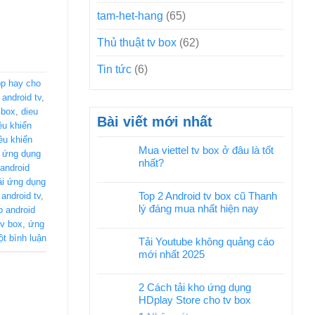
tam-het-hang
(65)
Thủ thuật tv box
(62)
Tin tức
(6)
p hay cho
android tv
,
 box
,
dieu
Bài viết mới nhất
ều khiển
ều khiển
Mua viettel tv box ở đâu là tốt
 ứng dụng
nhất?
android
ải ứng dụng
Top 2 Android tv box cũ Thanh
android tv
,
lý đáng mua nhất hiện nay
 android
tv box
,
ứng
ột bình luận
Tải Youtube không quảng cáo
mới nhất 2025
2 Cách tải kho ứng dụng
HDplay Store cho tv box