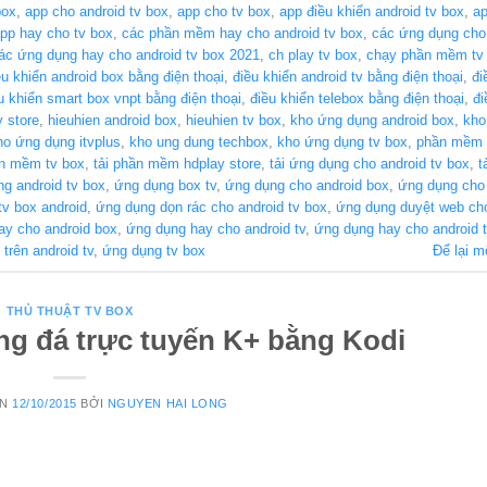
box
,
app cho android tv box
,
app cho tv box
,
app điều khiển android tv box
,
ap
pp hay cho tv box
,
các phần mềm hay cho android tv box
,
các ứng dụng cho 
ác ứng dụng hay cho android tv box 2021
,
ch play tv box
,
chạy phần mềm tv
ều khiển android box bằng điện thoại
,
điều khiển android tv bằng điện thoại
,
đi
u khiển smart box vnpt bằng điện thoại
,
điều khiển telebox bằng điện thoại
,
đi
y store
,
hieuhien android box
,
hieuhien tv box
,
kho ứng dụng android box
,
kho
ho ứng dụng itvplus
,
kho ung dung techbox
,
kho ứng dụng tv box
,
phần mềm 
n mềm tv box
,
tải phần mềm hdplay store
,
tải ứng dụng cho android tv box
,
t
g android tv box
,
ứng dụng box tv
,
ứng dụng cho android box
,
ứng dụng cho 
tv box android
,
ứng dụng dọn rác cho android tv box
,
ứng dụng duyệt web cho
ay cho android box
,
ứng dụng hay cho android tv
,
ứng dụng hay cho android 
trên android tv
,
ứng dụng tv box
Để lại m
THỦ THUẬT TV BOX
g đá trực tuyến K+ bằng Kodi
ÊN
12/10/2015
BỞI
NGUYEN HAI LONG