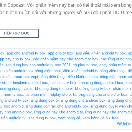
ềm Sopcast. Với phần mềm này bạn có thể thoải mái xem bóng
đặc biệt hữu ích đối với những người sở hữu đầu phát HD Hime
TIẾP TỤC ĐỌC
→
box
,
app cho android tv box
,
app cho tv box
,
app điều khiển android tv box
,
ap
pp hay cho tv box
,
các phần mềm hay cho android tv box
,
các ứng dụng cho 
ác ứng dụng hay cho android tv box 2021
,
ch play tv box
,
chạy phần mềm tv
ều khiển android box bằng điện thoại
,
điều khiển android tv bằng điện thoại
,
đi
u khiển smart box vnpt bằng điện thoại
,
điều khiển telebox bằng điện thoại
,
đi
y store
,
hieuhien android box
,
hieuhien tv box
,
kho ứng dụng android box
,
kho
ho ứng dụng itvplus
,
kho ung dung techbox
,
kho ứng dụng tv box
,
phần mềm 
n mềm tv box
,
tải phần mềm hdplay store
,
tải ứng dụng cho android tv box
,
t
g android tv box
,
ứng dụng box tv
,
ứng dụng cho android box
,
ứng dụng cho 
tv box android
,
ứng dụng dọn rác cho android tv box
,
ứng dụng duyệt web cho
ay cho android box
,
ứng dụng hay cho android tv
,
ứng dụng hay cho android 
trên android tv
,
ứng dụng tv box
,
xem bóng đá
,
xem bóng đá K+ free
Để lại m