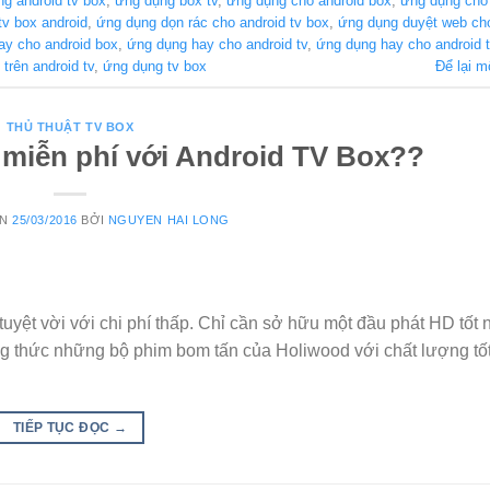
g android tv box
,
ứng dụng box tv
,
ứng dụng cho android box
,
ứng dụng cho 
tv box android
,
ứng dụng dọn rác cho android tv box
,
ứng dụng duyệt web cho
ay cho android box
,
ứng dụng hay cho android tv
,
ứng dụng hay cho android 
trên android tv
,
ứng dụng tv box
Để lại m
THỦ THUẬT TV BOX
miễn phí với Android TV Box??
ÊN
25/03/2016
BỞI
NGUYEN HAI LONG
tuyệt vời với chi phí thấp. Chỉ cần sở hữu một đầu phát HD tốt 
ng thức những bộ phim bom tấn của Holiwood với chất lượng tố
TIẾP TỤC ĐỌC
→