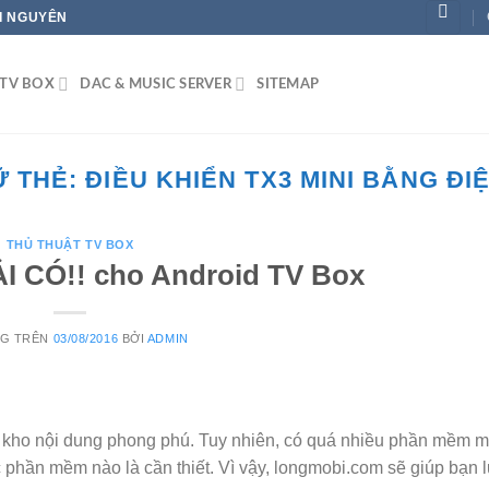
ÁI NGUYÊN
TV BOX
DAC & MUSIC SERVER
SITEMAP
Ữ THẺ:
ĐIỀU KHIỂN TX3 MINI BẰNG ĐI
THỦ THUẬT TV BOX
I CÓ!! cho Android TV Box
NG TRÊN
03/08/2016
BỞI
ADMIN
 kho nội dung phong phú. Tuy nhiên, có quá nhiều phần mềm m
 phần mềm nào là cần thiết. Vì vậy, longmobi.com sẽ giúp bạn 