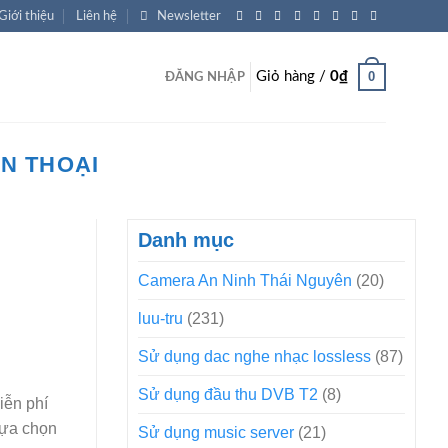
Giới thiệu
Liên hệ
Newsletter
0
Giỏ hàng /
0
₫
ĐĂNG NHẬP
ỆN THOẠI
Danh mục
Camera An Ninh Thái Nguyên
(20)
luu-tru
(231)
Sử dụng dac nghe nhạc lossless
(87)
Sử dụng đầu thu DVB T2
(8)
iễn phí
lựa chọn
Sử dụng music server
(21)