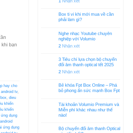
1
Nhận xét
Box ti vi khi mới mua về cần
phải làm gì?
Nghe nhạc Youtube chuyên
cần
nghiệp với Volumio
 khi bạn
2
Nhận xét
3 Tiêu chí lựa chọn bộ chuyển
đổi âm thanh optical tết 2025
2
Nhận xét
Bẻ khóa Fpt Box Online – Phá
p hay cho
bỏ phong ấn sức mạnh Box Fpt
android tv
,
 box
,
dieu
ều khiển
Tài khoản Volumio Premium và
Miễn phí khác nhau như thế
ều khiển
nào!
 ứng dụng
android
ải ứng dụng
Bộ chuyển đổi âm thanh Optical