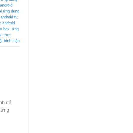
android
ải ứng dụng
android tv
,
 android
tv box
,
ứng
vi trực
ột bình luận
nh để
p ứng