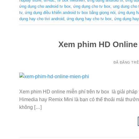
hdplay store
,
tin-tuc
,
tv box hieuhien
,
ứng dụng android tv
,
ứng dụn
ứng dụng cho android tv box
,
ứng dụng cho tv box
,
ung dung cho 
tv
,
ứng dụng điều khiển android tv box bằng giọng nói
,
ứng dụng h
dụng hay cho tivi android
,
ứng dụng hay cho tv box
,
ứng dụng hay 
Xem phim HD Online 
ĐÃ ĐĂNG TR
Xem phim HD online miễn phí trên tv box là giải pháp 
Himedia hay Remix Mini là bạn có thể thoải mái thưở
không […]