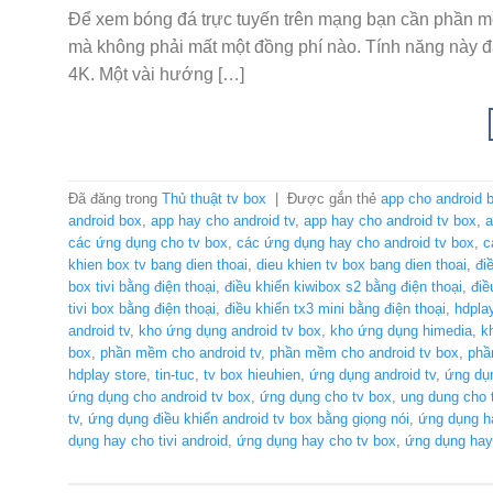
Để xem bóng đá trực tuyến trên mạng bạn cần phần m
mà không phải mất một đồng phí nào. Tính năng này 
4K. Một vài hướng […]
Đã đăng trong
Thủ thuật tv box
|
Được gắn thẻ
app cho android 
android box
,
app hay cho android tv
,
app hay cho android tv box
,
a
các ứng dụng cho tv box
,
các ứng dụng hay cho android tv box
,
c
khien box tv bang dien thoai
,
dieu khien tv box bang dien thoai
,
đi
box tivi bằng điện thoại
,
điều khiển kiwibox s2 bằng điện thoại
,
điề
tivi box bằng điện thoại
,
điều khiển tx3 mini bằng điện thoại
,
hdpla
android tv
,
kho ứng dụng android tv box
,
kho ứng dụng himedia
,
k
box
,
phần mềm cho android tv
,
phần mềm cho android tv box
,
phầ
hdplay store
,
tin-tuc
,
tv box hieuhien
,
ứng dụng android tv
,
ứng dụn
ứng dụng cho android tv box
,
ứng dụng cho tv box
,
ung dung cho 
tv
,
ứng dụng điều khiển android tv box bằng giọng nói
,
ứng dụng h
dụng hay cho tivi android
,
ứng dụng hay cho tv box
,
ứng dụng hay 