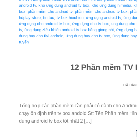
android tv
,
kho ứng dụng android tv box
,
kho ứng dụng himedia
,
k
box
,
phần mềm cho android tv
,
phần mềm cho android tv box
,
phầ
hdplay store
,
tin-tuc
,
tv box hieuhien
,
ứng dụng android tv
,
ứng dụn
ứng dụng cho android tv box
,
ứng dụng cho tv box
,
ung dung cho 
tv
,
ứng dụng điều khiển android tv box bằng giọng nói
,
ứng dụng h
dụng hay cho tivi android
,
ứng dụng hay cho tv box
,
ứng dụng hay 
tuyến
12 Phần mềm TV
ĐÃ ĐĂ
Tổng hợp các phần mềm cần phải có dành cho Androi
chạy ổn định trên tv box andoid Stt Tên Phần mềm H
dụng android tv box tốt nhất 2 […]