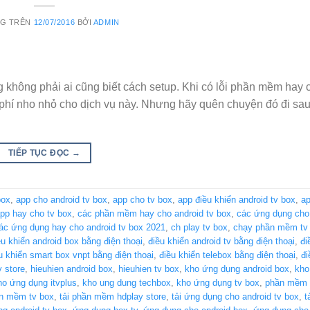
NG TRÊN
12/07/2016
BỞI
ADMIN
ng không phải ai cũng biết cách setup. Khi có lỗi phần mềm hay 
phí nho nhỏ cho dịch vụ này. Nhưng hãy quên chuyện đó đi sau
TIẾP TỤC ĐỌC
→
box
,
app cho android tv box
,
app cho tv box
,
app điều khiển android tv box
,
ap
pp hay cho tv box
,
các phần mềm hay cho android tv box
,
các ứng dụng cho 
ác ứng dụng hay cho android tv box 2021
,
ch play tv box
,
chạy phần mềm tv
ều khiển android box bằng điện thoại
,
điều khiển android tv bằng điện thoại
,
đi
u khiển smart box vnpt bằng điện thoại
,
điều khiển telebox bằng điện thoại
,
đi
y store
,
hieuhien android box
,
hieuhien tv box
,
kho ứng dụng android box
,
kho
ho ứng dụng itvplus
,
kho ung dung techbox
,
kho ứng dụng tv box
,
phần mềm 
n mềm tv box
,
tải phần mềm hdplay store
,
tải ứng dụng cho android tv box
,
t