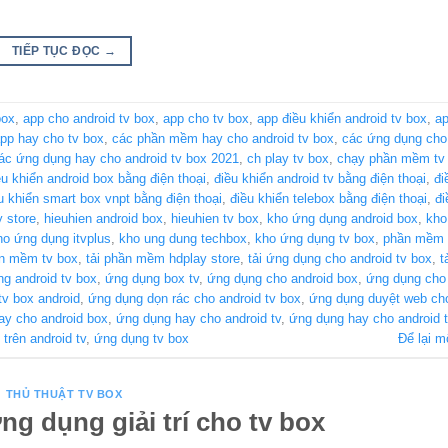
TIẾP TỤC ĐỌC
→
box
,
app cho android tv box
,
app cho tv box
,
app điều khiển android tv box
,
ap
pp hay cho tv box
,
các phần mềm hay cho android tv box
,
các ứng dụng cho 
ác ứng dụng hay cho android tv box 2021
,
ch play tv box
,
chạy phần mềm tv
ều khiển android box bằng điện thoại
,
điều khiển android tv bằng điện thoại
,
đi
u khiển smart box vnpt bằng điện thoại
,
điều khiển telebox bằng điện thoại
,
đi
y store
,
hieuhien android box
,
hieuhien tv box
,
kho ứng dụng android box
,
kho
ho ứng dụng itvplus
,
kho ung dung techbox
,
kho ứng dụng tv box
,
phần mềm 
n mềm tv box
,
tải phần mềm hdplay store
,
tải ứng dụng cho android tv box
,
t
g android tv box
,
ứng dụng box tv
,
ứng dụng cho android box
,
ứng dụng cho 
tv box android
,
ứng dụng dọn rác cho android tv box
,
ứng dụng duyệt web cho
ay cho android box
,
ứng dụng hay cho android tv
,
ứng dụng hay cho android 
trên android tv
,
ứng dụng tv box
Để lại m
THỦ THUẬT TV BOX
ng dụng giải trí cho tv box