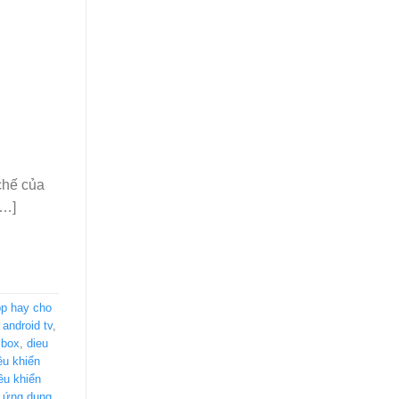
chế của
[…]
p hay cho
android tv
,
 box
,
dieu
ều khiển
ều khiển
 ứng dụng