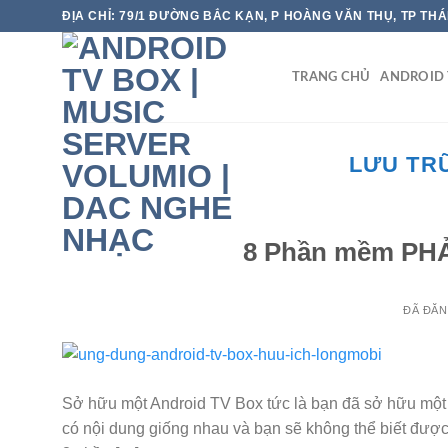
Chuyển
ĐỊA CHỈ: 79/1 ĐƯỜNG BẮC KẠN, P HOÀNG VĂN THỤ, TP TH
đến
nội
TRANG CHỦ
ANDROID 
dung
LƯU TR
8 Phần mềm PHẢ
ĐÃ ĐĂ
Sở hữu một Android TV Box tức là bạn đã sở hữu một
có nội dung giống nhau và bạn sẽ không thể biết được