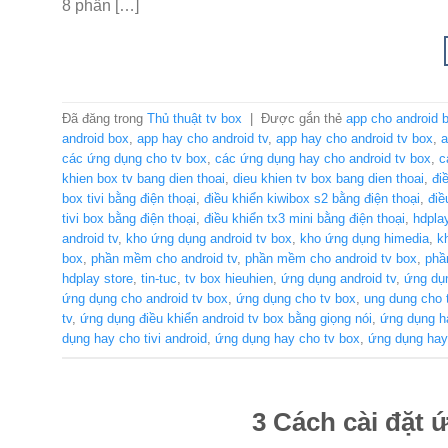
8 phần […]
Đã đăng trong
Thủ thuật tv box
|
Được gắn thẻ
app cho android 
android box
,
app hay cho android tv
,
app hay cho android tv box
,
a
các ứng dụng cho tv box
,
các ứng dụng hay cho android tv box
,
c
khien box tv bang dien thoai
,
dieu khien tv box bang dien thoai
,
đi
box tivi bằng điện thoại
,
điều khiển kiwibox s2 bằng điện thoại
,
điề
tivi box bằng điện thoại
,
điều khiển tx3 mini bằng điện thoại
,
hdpla
android tv
,
kho ứng dụng android tv box
,
kho ứng dụng himedia
,
k
box
,
phần mềm cho android tv
,
phần mềm cho android tv box
,
phầ
hdplay store
,
tin-tuc
,
tv box hieuhien
,
ứng dụng android tv
,
ứng dụn
ứng dụng cho android tv box
,
ứng dụng cho tv box
,
ung dung cho 
tv
,
ứng dụng điều khiển android tv box bằng giọng nói
,
ứng dụng h
dụng hay cho tivi android
,
ứng dụng hay cho tv box
,
ứng dụng hay 
3 Cách cài đặt ứ