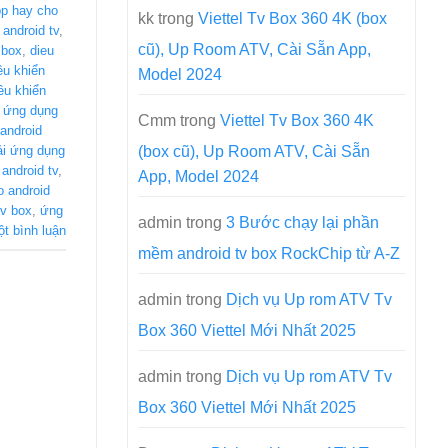
p hay cho
kk
trong
Viettel Tv Box 360 4K (box
android tv
,
cũ), Up Room ATV, Cài Sẵn App,
 box
,
dieu
ều khiển
Model 2024
ều khiển
 ứng dụng
Cmm
trong
Viettel Tv Box 360 4K
android
(box cũ), Up Room ATV, Cài Sẵn
ải ứng dụng
android tv
,
App, Model 2024
 android
tv box
,
ứng
admin
trong
3 Bước chạy lại phần
ột bình luận
mềm android tv box RockChip từ A-Z
admin
trong
Dịch vụ Up rom ATV Tv
Box 360 Viettel Mới Nhất 2025
admin
trong
Dịch vụ Up rom ATV Tv
Box 360 Viettel Mới Nhất 2025