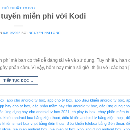
THỦ THUẬT TV BOX
 tuyến miễn phí với Kodi
ÊN
03/10/2015
BỞI
NGUYEN HAI LONG
ễn phí mà bạn có thể dễ dàng tải về và sử dụng. Tuy nhiên, hạn 
ây phản cảm. Vì vậy, hôm nay mình sẽ giới thiệu với các bạn 
TIẾP TỤC ĐỌC
→
box
,
app cho android tv box
,
app cho tv box
,
app điều khiển android tv box
,
ap
pp hay cho tv box
,
các phần mềm hay cho android tv box
,
các ứng dụng cho 
ác ứng dụng hay cho android tv box 2021
,
ch play tv box
,
chạy phần mềm tv
ều khiển android box bằng điện thoại
,
điều khiển android tv bằng điện thoại
,
đi
u khiển smart box vnpt bằng điện thoại
,
điều khiển telebox bằng điện thoại
,
đi
y store
,
hieuhien android box
,
hieuhien tv box
,
kho ứng dụng android box
,
kho