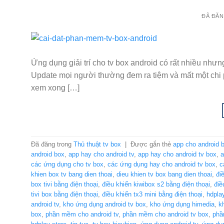
ĐÃ ĐĂ
Ứng dụng giải trí cho tv box android có rất nhiều như
Update mọi người thường đem ra tiệm và mất một chi 
xem xong […]
Đã đăng trong
Thủ thuật tv box
|
Được gắn thẻ
app cho android 
android box
,
app hay cho android tv
,
app hay cho android tv box
,
a
các ứng dụng cho tv box
,
các ứng dụng hay cho android tv box
,
c
khien box tv bang dien thoai
,
dieu khien tv box bang dien thoai
,
đi
box tivi bằng điện thoại
,
điều khiển kiwibox s2 bằng điện thoại
,
điề
tivi box bằng điện thoại
,
điều khiển tx3 mini bằng điện thoại
,
hdpla
android tv
,
kho ứng dụng android tv box
,
kho ứng dụng himedia
,
k
box
,
phần mềm cho android tv
,
phần mềm cho android tv box
,
phầ