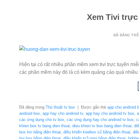
Xem Tivi trực
ĐÃ ĐĂNG TR
Hiện tại có rất nhiều phần mềm xem tivi trực tuyến mi
các phần mềm này đó là có kèm quảng cáo quá nhiều g
Đã đăng trong
Thủ thuật tv box
|
Được gắn thẻ
app cho android 
android box
,
app hay cho android tv
,
app hay cho android tv box
,
a
các ứng dụng cho tv box
,
các ứng dụng hay cho android tv box
,
c
khien box tv bang dien thoai
,
dieu khien tv box bang dien thoai
,
đi
box tivi bằng điện thoại
,
điều khiển kiwibox s2 bằng điện thoại
,
điề
tivi box bằng điện thoại
,
điều khiển tx3 mini bằng điện thoại
,
hdpla