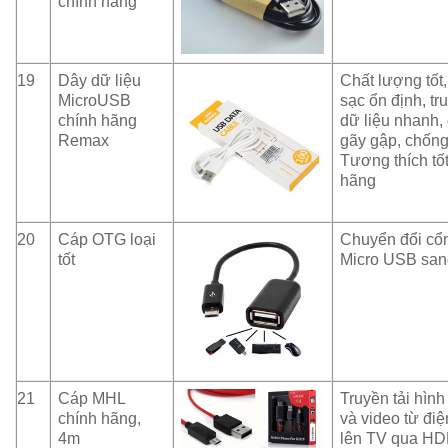
chính hãng
19
Dây dữ liệu
Chất lượng tốt
MicroUSB
sạc ổn định, tr
chính hãng
dữ liệu nhanh,
Remax
gãy gập, chống 
Tương thích tố
hãng
20
Cáp OTG loại
Chuyển đổi cổ
tốt
Micro USB sa
21
Cáp MHL
Truyền tải hình
chính hãng,
và video từ điệ
4m
lên TV qua HD