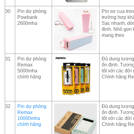
30
Pin dự phòng
Pin sơ cua tro
Powbank
trường hợp kh
2600mha
Sạc nhanh, dò
định. Nhỏ gọn 
mang theo
31
Pin dự phòng
Đủ dung lượng
Remax
ổn định. Tương
5000mha
tốt với các đời
chính hãng
Chính hãng R
32
Pin dự phòng
Đủ dung lượng
Remax
ổn định. Tương
10000mha
tốt với các đời
chính hãng
Chính hãng R