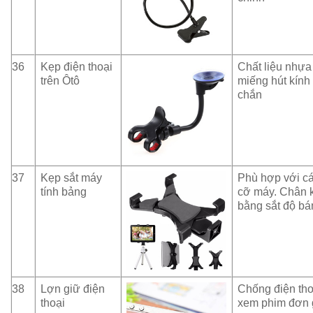
36
Kẹp điện thoại
Chất liệu nhự
trên Ôtô
miếng hút kính
chắn
37
Kẹp sắt máy
Phù hợp với cá
tính bảng
cỡ máy. Chân 
bằng sắt độ bá
38
Lợn giữ điện
Chống điện tho
thoại
xem phim đơn 