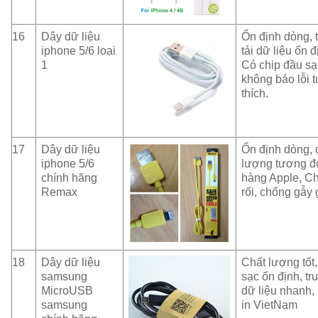
16
Dây dữ liệu
Ổn định dòng, 
iphone 5/6 loại
tải dữ liệu ổn đ
1
Có chip đầu sạ
không báo lỗi 
thích.
17
Dây dữ liệu
Ổn định dòng, 
iphone 5/6
lượng tương 
chính hãng
hàng Apple, C
Remax
rối, chống gẫy
18
Dây dữ liệu
Chất lượng tốt
samsung
sạc ổn định, tr
MicroUSB
dữ liệu nhanh
samsung
in VietNam