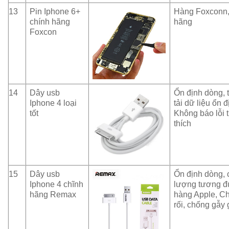
13
Pin Iphone 6+
Hàng Foxconn,
chính hãng
hãng
Foxcon
14
Dây usb
Ổn định dòng, 
Iphone 4 loại
tải dữ liệu ổn đ
tốt
Không báo lỗi
thích
15
Dây usb
Ổn định dòng, 
Iphone 4 chĩnh
lượng tương 
hãng Remax
hàng Apple, C
rối, chống gẫy