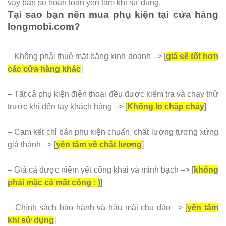
vậy bạn sẽ hoàn toàn yên tâm khi sử dụng.
Tại sao bạn nên mua phụ kiện tại cửa hàng
longmobi.com?
– Không phải thuê mặt bằng kinh doanh –> [
giá sẽ tốt hơn
các cửa hàng khác
]
– Tất cả phụ kiện điện thoại đều được kiểm tra và chạy thử
trước khi đến tay khách hàng –> [
Không lo chập cháy
]
– Cam kết chỉ bán phụ kiện chuẩn, chất lượng tương xứng
giá thành –> [
yên tâm về chất lượng
]
– Giá cả được niêm yết công khai và minh bạch –> [
không
phải mặc cả mất công : )
]
– Chính sách bảo hành và hậu mãi chu đáo –> [
yên tâm
khi sử dụng
]