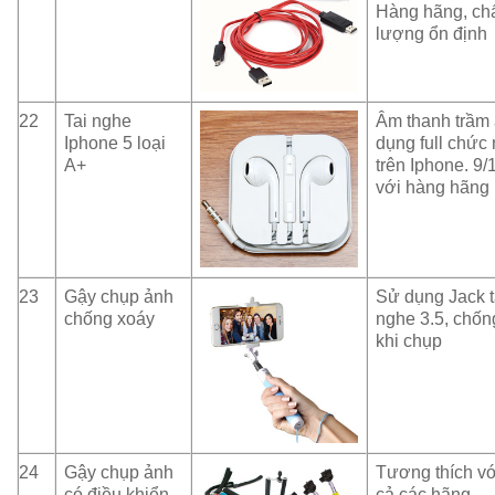
Hàng hãng, ch
lượng ổn định
22
Tai nghe
Âm thanh trầm
Iphone 5 loại
dụng full chức
A+
trên Iphone. 9/
với hàng hãng
23
Gậy chụp ảnh
Sử dụng Jack t
chống xoáy
nghe 3.5, chốn
khi chụp
24
Gậy chụp ảnh
Tương thích với
có điều khiển
cả các hãng