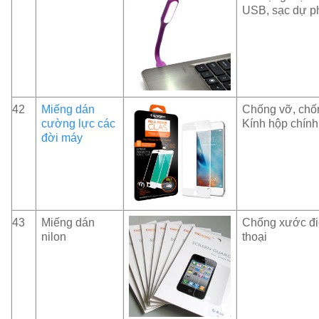
USB, sạc dự p
42
Miếng dán
Chống vỡ, chốn
cường lực các
Kính hộp chín
đời máy
43
Miếng dán
Chống xước đ
nilon
thoại