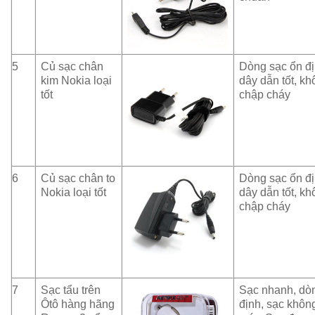
5
Củ sạc chân
Dòng sạc ổn đị
kim Nokia loại
dây dẫn tốt, kh
tốt
chập cháy
6
Củ sạc chân to
Dòng sạc ổn đị
Nokia loại tốt
dây dẫn tốt, kh
chập cháy
7
Sạc tẩu trên
Sạc nhanh, dò
Ôtô hàng hãng
định, sạc khôn