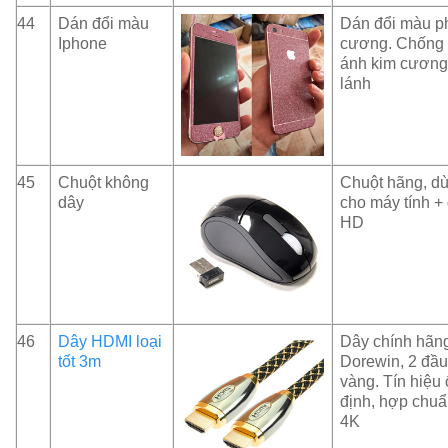
44
Dán đổi màu
Dán đổi màu p
Iphone
cương. Chống
ánh kim cương
lánh
45
Chuột không
Chuột hãng, dù
dây
cho máy tính +
HD
46
Dây HDMI loại
Dây chính hãn
tốt 3m
Dorewin, 2 đầ
vàng. Tín hiệu
định, hợp chuẩ
4K