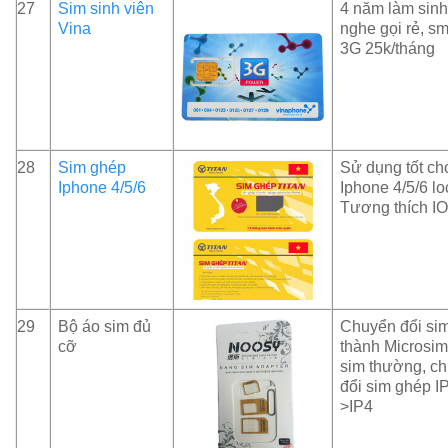
27
Sim sinh viên
4 năm làm sinh
Vina
nghe gọi rẻ, sm
3G 25k/tháng
28
Sim ghép
Sử dụng tốt ch
Iphone 4/5/6
Iphone 4/5/6 lo
Tương thích I
29
Bộ áo sim đủ
Chuyển đổi si
cỡ
thành Microsim
sim thường, c
đổi sim ghép I
>IP4