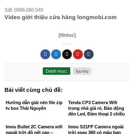
Sđt: 0986.060.540
Video giới thiệu cửa hàng longmobi.com
[/tintuc]
Danh mục:
luu-tru
Bài viết cùng chủ đề:
Hướng dẫn giải nén file zip
Tenda CP3 Camera Wifi
tv box Thái Nguyên
trong nhà giá rẻ, Báo động
đèn Led, Đàm thoại 2 chiều
Imou Bullet 2C Camera wifi
Imou S21FP Camera ngoài
ngoài trời độ nét cao –
trời xoay 360 có màu ban