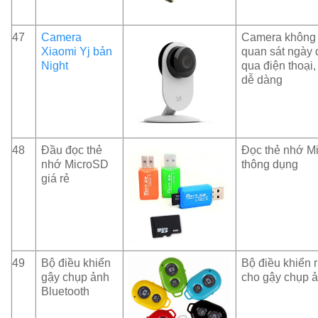
47
Camera
Camera không 
Xiaomi Yj bản
quan sát ngày
Night
qua điện thoại,
dễ dàng
48
Đầu đọc thẻ
Đọc thẻ nhớ M
nhớ MicroSD
thông dụng
giá rẻ
49
Bộ điều khiển
Bộ điều khiển 
gậy chụp ảnh
cho gậy chụp 
Bluetooth