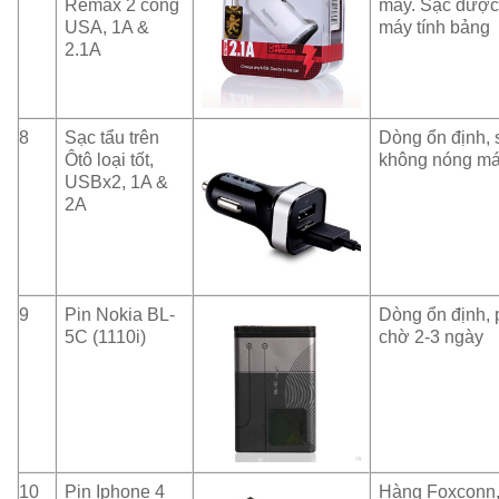
Remax 2 cổng
máy. Sạc được
USA, 1A &
máy tính bảng
2.1A
8
Sạc tẩu trên
Dòng ổn định, 
Ôtô loại tốt,
không nóng má
USBx2, 1A &
2A
9
Pin Nokia BL-
Dòng ổn định, 
5C (1110i)
chờ 2-3 ngày
10
Pin Iphone 4
Hàng Foxconn,