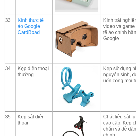
33
Kính thực tế
Kính trải nghi
ảo Google
video và game
CardBoad
tế ảo chính hã
Google
34
Kẹp điện thoại
Kẹp sử dụng 
thường
nguyên sinh, d
uốn cong mọi t
35
Kẹp sắt điện
Chất liệu sắt l
thoại
cao cấp, Kẹp 
chắn và dễ dàn
chỉnh