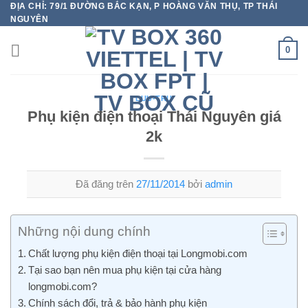
ĐỊA CHỈ: 79/1 ĐƯỜNG BẮC KẠN, P HOÀNG VĂN THỤ, TP THÁI
Chuyển
NGUYÊN
đến
nội
0
dung
LUU-TRU
Phụ kiện điện thoại Thái Nguyên giá
2k
Đã đăng trên
27/11/2014
bởi
admin
Những nội dung chính
Chất lượng phụ kiện điện thoại tại Longmobi.com
Tại sao bạn nên mua phụ kiện tại cửa hàng
longmobi.com?
Chính sách đổi, trả & bảo hành phụ kiện