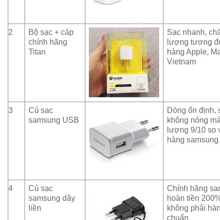
2
Bộ sạc + cáp
Sạc nhanh, chấ
chính hãng
lượng tương 
Titan
hàng Apple, Ma
Vietnam
3
Củ sạc
Dòng ổn định, 
samsung USB
không nóng má
lượng 9/10 so 
hàng samsung
4
Củ sạc
Chính hãng sa
samsung dây
hoàn tiền 200
liền
không phải hà
chuẩn