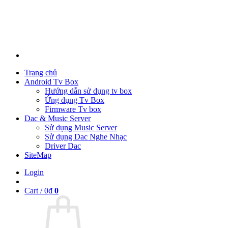
Trang chủ
Android Tv Box
Hướng dẫn sử dụng tv box
Ứng dụng Tv Box
Firmware Tv box
Dac & Music Server
Sử dụng Music Server
Sử dụng Dac Nghe Nhạc
Driver Dac
SiteMap
Login
Cart /
0
₫
0