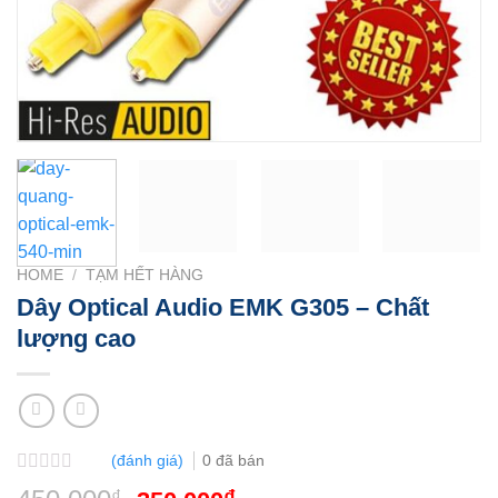
HOME
/
TẠM HẾT HÀNG
Dây Optical Audio EMK G305 – Chất
lượng cao
(đánh giá)
0
đã bán
Rated
₫