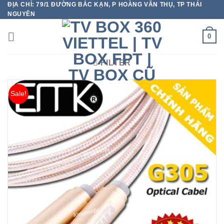
ĐỊA CHỈ: 79/1 ĐƯỜNG BẮC KẠN, P HOÀNG VĂN THỤ, TP THÁI
Chuyển
NGUYÊN
đến
nội
0
dung
FILTER
Sale!