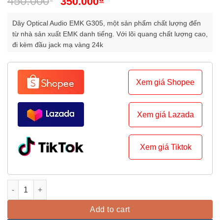
Original
Current
450.000
₫
350.000
0
price
price
out
of
was:
is:
Dây Optical Audio EMK G305, một sản phẩm chất lượng đến
5
450.000₫.
350.000₫.
từ nhà sản xuất EMK danh tiếng. Với lõi quang chất lượng cao,
đi kèm đầu jack mạ vàng 24k
Xem giá Shopee
Xem giá Lazada
Xem giá Tiktok
Dây Optical Audio EMK G305 - Chất lượng cao quantity
Add to cart