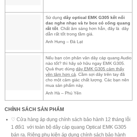
Sử dụng
dây optical EMK G305 kết nối
dac nghe nhạc và tv box có cổng quang
rất tốt
. Chất âm sáng hơn hẳn, đây là dây
dẫn rất tốt trong tầm giá.
Anh Hưng – Đà Lạt
Nếu bạn còn phân vân dây cáp quang Audio
nào tốt? thì hãy sở hữu ngay EMK G305.
Quả thực dùng
dây EMK G305 cảm thấy
yên tâm hơn cả
. Cầm sợi dây trên tay đã
cho một cảm giác chất lượng. Các bạn nên
mua sản phẩm này.
Anh Hà – Phú Yên
CHÍNH SÁCH SẢN PHẨM
♡ Cửa hàng áp dụng chính sách bảo hành 12 tháng lỗi
1 đổi1 với toàn bộ dây cáp quang Optical EMK G305
bán ra. Riêng phụ kiện áp dụng chính sách bảo hành