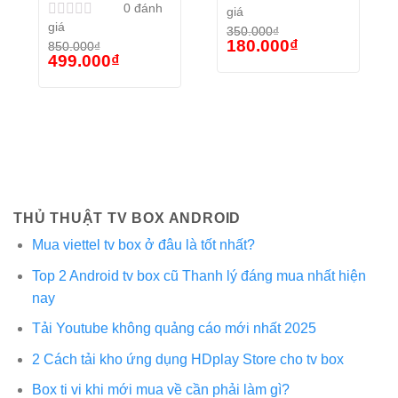
0
đánh
giá
Rated
giá
0
Rated
350.000
₫
Original
out
Current
0
180.000
₫
850.000
₫
price
price
of
Original
out
Current
499.000
₫
was:
is:
price
price
5
of
350.000₫.
180.000₫.
was:
is:
5
850.000₫.
499.000₫.
THỦ THUẬT TV BOX ANDROID
Mua viettel tv box ở đâu là tốt nhất?
Top 2 Android tv box cũ Thanh lý đáng mua nhất hiện
nay
Tải Youtube không quảng cáo mới nhất 2025
2 Cách tải kho ứng dụng HDplay Store cho tv box
Box ti vi khi mới mua về cần phải làm gì?