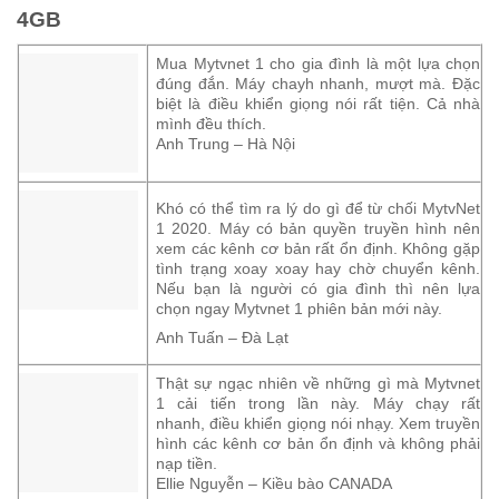
4GB
Mua Mytvnet 1 cho gia đình là một lựa chọn
đúng đắn. Máy chayh nhanh, mượt mà. Đặc
biệt là điều khiển giọng nói rất tiện. Cả nhà
mình đều thích.
Anh Trung – Hà Nội
Khó có thể tìm ra lý do gì để từ chối MytvNet
1 2020. Máy có bản quyền truyền hình nên
xem các kênh cơ bản rất ổn định. Không gặp
tình trạng xoay xoay hay chờ chuyển kênh.
Nếu bạn là người có gia đình thì nên lựa
chọn ngay Mytvnet 1 phiên bản mới này.
Anh Tuấn – Đà Lạt
Thật sự ngạc nhiên về những gì mà Mytvnet
1 cải tiến trong lần này. Máy chạy rất
nhanh, điều khiển giọng nói nhạy. Xem truyền
hình các kênh cơ bản ổn định và không phải
nạp tiền.
Ellie Nguyễn – Kiều bào CANADA