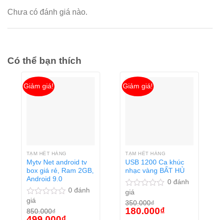
Chưa có đánh giá nào.
Có thể bạn thích
Giảm giá!
Giảm giá!
TẠM HẾT HÀNG
TẠM HẾT HÀNG
Mytv Net android tv
USB 1200 Ca khúc
box giá rẻ, Ram 2GB,
nhạc vàng BẤT HỦ
Android 9.0
0
đánh
0
đánh
giá
Được
giá
xếp
Được
350.000
₫
Giá
Giá
hạng
180.000
₫
xếp
850.000
₫
gốc
hiện
Giá
Giá
0
hạng
499.000
₫