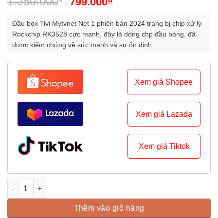
Giá
Giá
1.250.000
₫
₫
799.000
xếp
gốc
hiện
hạng
0
là:
tại
Đầu box Tivi Mytvnet Net 1 phiên bản 2024 trang bị chip xử lý
5
1.250.000₫.
là:
Rockchip RK3528 cực mạnh, đây là dòng chp đầu bảng, đã
sao
được kiểm chứng về sức mạnh và sự ổn định
799.000₫.
Xem giá Shopee
Xem giá Lazada
Xem giá Tiktok
Đầu Box Tivi Mytv Net Ram Phiên bản mới 2024 số lượng
Thêm vào giỏ hàng