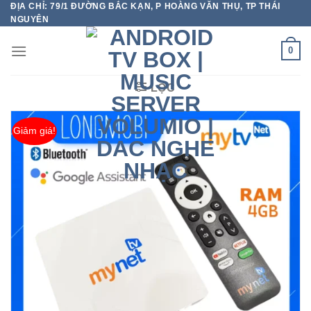
ĐỊA CHỈ: 79/1 ĐƯỜNG BẮC KẠN, P HOÀNG VĂN THỤ, TP THÁI
Chuyển
NGUYÊN
đến
nội
0
dung
LỌC
Giảm giá!