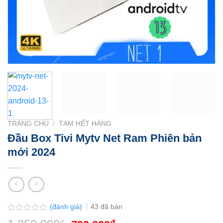
TRANG CHỦ
/
TẠM HẾT HÀNG
Đầu Box Tivi Mytv Net Ram Phiên bản
mới 2024
(đánh giá)
43
đã bán
Được