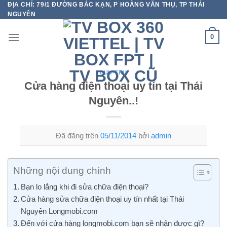
ĐỊA CHỈ: 79/1 ĐƯỜNG BẮC KẠN, P HOÀNG VĂN THỤ, TP THÁI
Chuyển
NGUYÊN
đến
nội
0
dung
LUU-TRU
Cửa hàng điện thoại uy tín tại Thái
Nguyên..!
Đã đăng trên
05/11/2014
bởi
admin
Những nội dung chính
Bạn lo lắng khi đi sửa chữa điện thoại?
Cửa hàng sửa chữa điện thoại uy tín nhất tại Thái
Nguyên Longmobi.com
Đến với cửa hàng longmobi.com bạn sẽ nhận được gì?