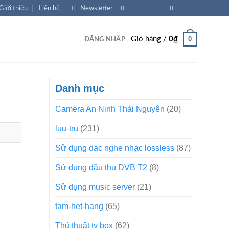
Giới thiệu
Liên hệ
Newsletter
0
Giỏ hàng /
0
₫
ĐĂNG NHẬP
Danh mục
Camera An Ninh Thái Nguyên
(20)
luu-tru
(231)
Sử dụng dac nghe nhạc lossless
(87)
Sử dụng đầu thu DVB T2
(8)
Sử dụng music server
(21)
tam-het-hang
(65)
Thủ thuật tv box
(62)