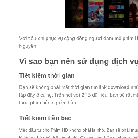
Với tiêu chí phục vụ cộng đồng người đam mê phim H
Nguyên
Vì sao bạn nên sử dụng dịch 
Tiết kiệm thời gian
Bạn sẽ không phải mất thời gian tìm link download n
lấp đầy ổ cứng. Trên hết với 2TB dữ liệu, bạn sẽ rất 
thức phim bên người thân.
Tiết kiệm tiền bạc
Việc đầu tư cho Phim HD không phải là nhỏ. Bạn sẽ phải mua t
là không hề nhỏ. Bên cạnh đó, để download được nhanh nhất b