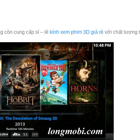
g còn cung cấp sỉ – lẻ
kính xem phim 3D giá rẻ
với chất lượng t