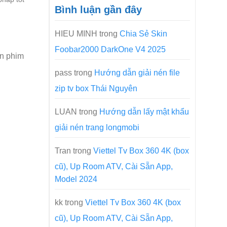
Bình luận gần đây
HIEU MINH
trong
Chia Sẻ Skin
Foobar2000 DarkOne V4 2025
in phim
pass
trong
Hướng dẫn giải nén file
zip tv box Thái Nguyên
LUAN
trong
Hướng dẫn lấy mật khẩu
giải nén trang longmobi
Tran
trong
Viettel Tv Box 360 4K (box
cũ), Up Room ATV, Cài Sẵn App,
Model 2024
kk
trong
Viettel Tv Box 360 4K (box
cũ), Up Room ATV, Cài Sẵn App,