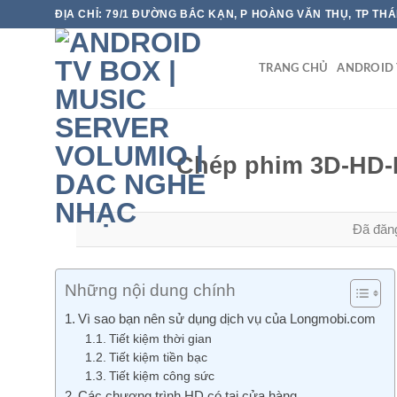
Chuyển
ĐỊA CHỈ: 79/1 ĐƯỜNG BẮC KẠN, P HOÀNG VĂN THỤ, TP TH
đến
nội
TRANG CHỦ
ANDROID 
dung
Chép phim 3D-HD-B
Đã đăn
Những nội dung chính
Vì sao bạn nên sử dụng dịch vụ của Longmobi.com
Tiết kiệm thời gian
Tiết kiệm tiền bạc
Tiết kiệm công sức
Các chương trình HD có tại cửa hàng