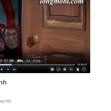
ảnh
bly-HD