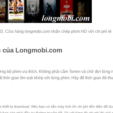
D. Cửa hàng longmobi.com nhận chép phim HD với chi phí rẻ 
vụ của Longmobi.com
hững bộ phim ưa thích. Không phải cắm Torren và chờ đợi từng 
mất thời gian tìm sub khớp với từng phim. Hãy để thời gian đó t
hiết bị download. Nếu bạn có sẵn máy tính thì chi phí tiền điện để du
ạn còn phải đầu tư đường truyền tốt. Và với từng đó chi phí thì giải 