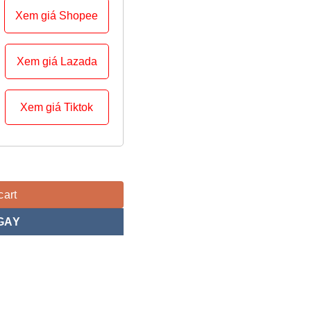
Xem giá Shopee
Xem giá Lazada
Xem giá Tiktok
nh - LynepAudio quantity
cart
GAY