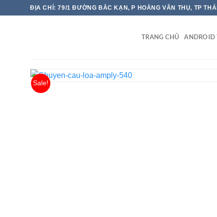
Chuyển
ĐỊA CHỈ: 79/1 ĐƯỜNG BẮC KẠN, P HOÀNG VĂN THỤ, TP TH
đến
nội
TRANG CHỦ
ANDROID 
dung
Sale!