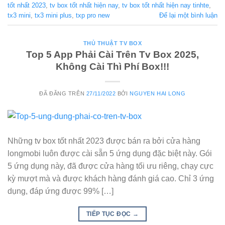
tốt nhất 2023
,
tv box tốt nhất hiện nay
,
tv box tốt nhất hiện nay tinhte
,
tx3 mini
,
tx3 mini plus
,
txp pro new
Để lại một bình luận
THỦ THUẬT TV BOX
Top 5 App Phải Cài Trên Tv Box 2025,
Không Cài Thì Phí Box!!!
ĐÃ ĐĂNG TRÊN
27/11/2022
BỞI
NGUYEN HAI LONG
Những tv box tốt nhất 2023 được bán ra bởi cửa hàng
longmobi luôn được cài sẵn 5 ứng dụng đặc biệt này. Gói
5 ứng dụng này, đã được cửa hàng tối ưu riêng, chạy cực
kỳ mượt mà và được khách hàng đánh giá cao. Chỉ 3 ứng
dụng, đáp ứng được 99% […]
TIẾP TỤC ĐỌC
→