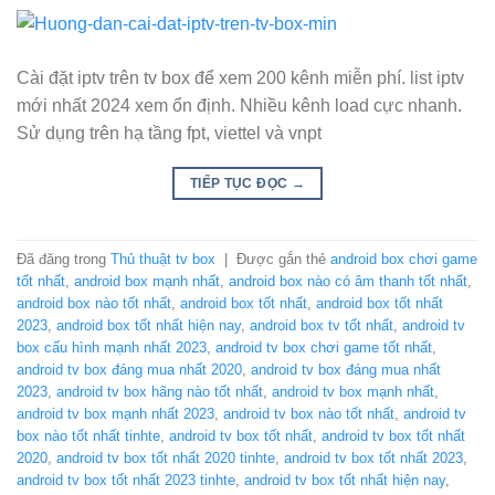
Cài đặt iptv trên tv box để xem 200 kênh miễn phí. list iptv
mới nhất 2024 xem ổn định. Nhiều kênh load cực nhanh.
Sử dụng trên hạ tầng fpt, viettel và vnpt
TIẾP TỤC ĐỌC
→
Đã đăng trong
Thủ thuật tv box
|
Được gắn thẻ
android box chơi game
tốt nhất
,
android box mạnh nhất
,
android box nào có âm thanh tốt nhất
,
android box nào tốt nhất
,
android box tốt nhất
,
android box tốt nhất
2023
,
android box tốt nhất hiện nay
,
android box tv tốt nhất
,
android tv
box cấu hình mạnh nhất 2023
,
android tv box chơi game tốt nhất
,
android tv box đáng mua nhất 2020
,
android tv box đáng mua nhất
2023
,
android tv box hãng nào tốt nhất
,
android tv box mạnh nhất
,
android tv box mạnh nhất 2023
,
android tv box nào tốt nhất
,
android tv
box nào tốt nhất tinhte
,
android tv box tốt nhất
,
android tv box tốt nhất
2020
,
android tv box tốt nhất 2020 tinhte
,
android tv box tốt nhất 2023
,
android tv box tốt nhất 2023 tinhte
,
android tv box tốt nhất hiện nay
,