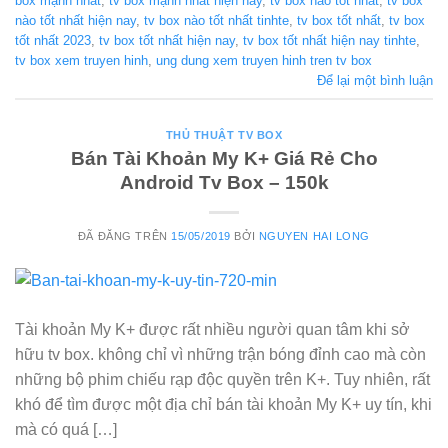
box mạnh nhất
,
tv box mạnh nhất hiện nay
,
tv box nào tốt nhất
,
tv box
nào tốt nhất hiện nay
,
tv box nào tốt nhất tinhte
,
tv box tốt nhất
,
tv box
tốt nhất 2023
,
tv box tốt nhất hiện nay
,
tv box tốt nhất hiện nay tinhte
,
tv box xem truyen hinh
,
ung dung xem truyen hinh tren tv box
Để lại một bình luận
THỦ THUẬT TV BOX
Bán Tài Khoản My K+ Giá Rẻ Cho
Android Tv Box – 150k
ĐÃ ĐĂNG TRÊN
15/05/2019
BỞI
NGUYEN HAI LONG
Tài khoản My K+ được rất nhiều người quan tâm khi sở
hữu tv box. không chỉ vì những trận bóng đỉnh cao mà còn
những bộ phim chiếu rạp độc quyền trên K+. Tuy nhiên, rất
khó để tìm được một địa chỉ bán tài khoản My K+ uy tín, khi
mà có quá […]