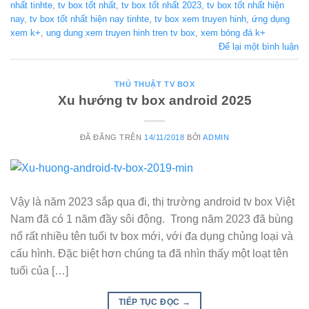
nhất tinhte
,
tv box tốt nhất
,
tv box tốt nhất 2023
,
tv box tốt nhất hiện
nay
,
tv box tốt nhất hiện nay tinhte
,
tv box xem truyen hinh
,
ứng dụng
xem k+
,
ung dung xem truyen hinh tren tv box
,
xem bóng đá k+
Để lại một bình luận
THỦ THUẬT TV BOX
Xu hướng tv box android 2025
ĐÃ ĐĂNG TRÊN
14/11/2018
BỞI
ADMIN
Vậy là năm 2023 sắp qua đi, thị trường android tv box Việt
Nam đã có 1 năm đầy sôi động. Trong năm 2023 đã bùng
nổ rất nhiều tên tuổi tv box mới, với đa dụng chủng loại và
cấu hình. Đặc biệt hơn chúng ta đã nhìn thấy một loạt tên
tuổi của […]
TIẾP TỤC ĐỌC
→