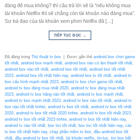
đáng để mua không? thì câu trả lời sẽ là “nếu không mua
tài khoản Netflix thì sẽ chẳng còn tài khoản nào đáng mua”.
Sự bá đạo của tài khoản xem phim Netflix đã […]
TIẾP TỤC ĐỌC
→
Đã đăng trong
Thủ thuật tv box
|
Được gắn thẻ
android box chơi game
tốt nhất
,
android box mạnh nhất
,
android box nào có âm thanh tốt nhất
,
android box nào tốt nhất
,
android box tốt nhất
,
android box tốt nhất
2023
,
android box tốt nhất hiện nay
,
android box tv tốt nhất
,
android tv
box cấu hình mạnh nhất 2023
,
android tv box chơi game tốt nhất
,
android tv box đáng mua nhất 2020
,
android tv box đáng mua nhất
2023
,
android tv box hãng nào tốt nhất
,
android tv box mạnh nhất
,
android tv box mạnh nhất 2023
,
android tv box nào tốt nhất
,
android tv
box nào tốt nhất tinhte
,
android tv box tốt nhất
,
android tv box tốt nhất
2020
,
android tv box tốt nhất 2020 tinhte
,
android tv box tốt nhất 2023
,
android tv box tốt nhất 2023 tinhte
,
android tv box tốt nhất hiện nay
,
android tv nào tốt nhất
,
box tivi tốt nhất
,
box tivi tốt nhất hiện nay
,
các
tv box tốt nhất hiện nay
,
chạy phần mềm tv box
,
đầu android box tốt
nhất
,
đầu android tv box tốt nhất
,
tài khoản netflix
,
tin-tuc
,
tivi box bắt