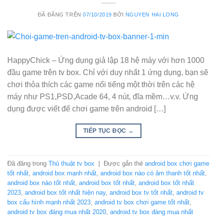
ĐÃ ĐĂNG TRÊN
07/10/2019
BỞI
NGUYEN HAI LONG
HappyChick – Ứng dụng giả lập 18 hệ máy với hơn 1000
đầu game trên tv box. Chỉ với duy nhất 1 ứng dụng, bạn sẽ
chơi thỏa thích các game nổi tiếng một thời trên các hệ
máy như PS1,PSD,Acade 64, 4 nút, đĩa mềm…v.v. Ứng
dụng được viết để chơi game trên android […]
TIẾP TỤC ĐỌC
→
Đã đăng trong
Thủ thuật tv box
|
Được gắn thẻ
android box chơi game
tốt nhất
,
android box mạnh nhất
,
android box nào có âm thanh tốt nhất
,
android box nào tốt nhất
,
android box tốt nhất
,
android box tốt nhất
2023
,
android box tốt nhất hiện nay
,
android box tv tốt nhất
,
android tv
box cấu hình mạnh nhất 2023
,
android tv box chơi game tốt nhất
,
android tv box đáng mua nhất 2020
,
android tv box đáng mua nhất