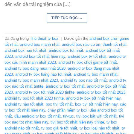
đến vấn đề trải nghiệm của […]
TIẾP TỤC ĐỌC
→
Đã đăng trong
Thủ thuật tv box
|
Được gắn thẻ
android box chơi game
tốt nhất
,
android box mạnh nhất
,
android box nào có âm thanh tốt nhất
,
android box nào tốt nhất
,
android box tốt nhất
,
android box tốt nhất
2023
,
android box tốt nhất hiện nay
,
android box tv tốt nhất
,
android tv
box cấu hình mạnh nhất 2023
,
android tv box chơi game tốt nhất
,
android tv box đáng mua nhất 2020
,
android tv box đáng mua nhất
2023
,
android tv box hãng nào tốt nhất
,
android tv box mạnh nhất
,
android tv box mạnh nhất 2023
,
android tv box nào tốt nhất
,
android tv
box nào tốt nhất tinhte
,
android tv box tốt nhất
,
android tv box tốt nhất
2020
,
android tv box tốt nhất 2020 tinhte
,
android tv box tốt nhất 2023
,
android tv box tốt nhất 2023 tinhte
,
android tv box tốt nhất hiện nay
,
android tv nào tốt nhất
,
box tivi tốt nhất
,
box tivi tốt nhất hiện nay
,
các
tv box tốt nhất hiện nay
,
chạy phần mềm tv box
,
đầu android box tốt
nhất
,
đầu android tv box tốt nhất
,
tin-tuc
,
tivi box bắt wifi tốt nhất
,
tivi
box nao tot nhat hien nay
,
tivi box tốt nhất hiện nay tinhte
,
tv box
android nào tốt nhất
,
tv box giá rẻ tốt nhất
,
tv box loại nào tốt nhất
,
tv