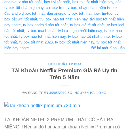
android tv nào tốt nhất
,
box tivi tốt nhất
,
box tivi tốt nhất hiện nay
,
các
tv box tốt nhất hiện nay
,
cai iptv tren tv box
,
chạy phần mềm tv box
,
đầu android box tốt nhất
,
đầu android tv box tốt nhất
,
iptv
,
tin-tuc
,
tivi
box bắt wifi tốt nhất
,
tivi box nao tot nhat hien nay
,
tivi box tốt nhất hiện
nay tinhte
,
tv box android nào tốt nhất
,
tv box giá rẻ tốt nhất
,
tv box loại
nào tốt nhất
,
tv box mạnh nhất
,
tv box mạnh nhất hiện nay
,
tv box nào
tốt nhất
,
tv box nào tốt nhất hiện nay
,
tv box nào tốt nhất tinhte
,
tv box
tốt nhất
,
tv box tốt nhất 2023
,
tv box tốt nhất hiện nay
,
tv box tốt nhất
hiện nay tinhte
Để lại một bình luận
THỦ THUẬT TV BOX
Tài Khoản Netflix Premium Giá Rẻ Uy tín
Trên 5 Năm
ĐÃ ĐĂNG TRÊN
30/05/2019
BỞI
NGUYEN HAI LONG
TÀI KHOẢN NETFLIX PREMIUM – ĐẮT CÓ SẮT RA
MIẾNG!!! Nếu ai đó hỏi bạn tài khoản Netflix Premium có