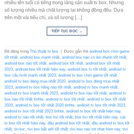
nhiều tên tuổi có tiếng trong làng sản xuất tv box. Nhưng
số lượng nhiều mà chất lượng lại không đồng đều. Dựa
trên một vài tiêu chí, và số lượng […]
TIẾP TỤC ĐỌC
→
Đã đăng trong
Thủ thuật tv box
|
Được gắn thẻ
android box chơi game
tốt nhất
,
android box mạnh nhất
,
android box nào có âm thanh tốt nhất
,
android box nào tốt nhất
,
android box tốt nhất
,
android box tốt nhất
2023
,
android box tốt nhất hiện nay
,
android box tv tốt nhất
,
android tv
box cấu hình mạnh nhất 2023
,
android tv box chơi game tốt nhất
,
android tv box đáng mua nhất 2020
,
android tv box đáng mua nhất
2023
,
android tv box hãng nào tốt nhất
,
android tv box mạnh nhất
,
android tv box mạnh nhất 2023
,
android tv box nào tốt nhất
,
android tv
box nào tốt nhất tinhte
,
android tv box tốt nhất
,
android tv box tốt nhất
2020
,
android tv box tốt nhất 2020 tinhte
,
android tv box tốt nhất 2023
,
android tv box tốt nhất 2023 tinhte
,
android tv box tốt nhất hiện nay
,
android tv nào tốt nhất
,
box tivi tốt nhất
,
box tivi tốt nhất hiện nay
,
các
tv box tốt nhất hiện nay
,
đầu android box tốt nhất
,
đầu android tv box tốt
nhất
,
tin-tuc
,
tivi box bắt wifi tốt nhất
,
tivi box nao tot nhat hien nay
,
tivi