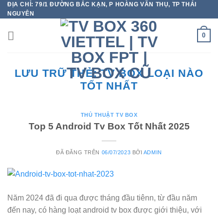
ĐỊA CHỈ: 79/1 ĐƯỜNG BẮC KẠN, P HOÀNG VĂN THỤ, TP THÁI
Chuyển
NGUYÊN
đến
nội
0
dung
LƯU TRỮ THẺ:
TV BOX LOẠI NÀO
TỐT NHẤT
THỦ THUẬT TV BOX
Top 5 Android Tv Box Tốt Nhất 2025
ĐÃ ĐĂNG TRÊN
06/07/2023
BỞI
ADMIN
Năm 2024 đã đi qua được tháng đầu tiênn, từ đầu năm
đến nay, có hàng loạt android tv box được giới thiệu, với