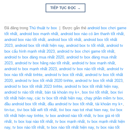
TIẾP TỤC ĐỌC
→
Đã đăng trong
Thủ thuật tv box
|
Được gắn thẻ
android box chơi game
tốt nhất
,
android box mạnh nhất
,
android box nào có âm thanh tốt nhất
,
android box nào tốt nhất
,
android box tốt nhất
,
android box tốt nhất
2023
,
android box tốt nhất hiện nay
,
android box tv tốt nhất
,
android tv
box cấu hình mạnh nhất 2023
,
android tv box chơi game tốt nhất
,
android tv box đáng mua nhất 2020
,
android tv box đáng mua nhất
2023
,
android tv box hãng nào tốt nhất
,
android tv box mạnh nhất
,
android tv box mạnh nhất 2023
,
android tv box nào tốt nhất
,
android tv
box nào tốt nhất tinhte
,
android tv box tốt nhất
,
android tv box tốt nhất
2020
,
android tv box tốt nhất 2020 tinhte
,
android tv box tốt nhất 2023
,
android tv box tốt nhất 2023 tinhte
,
android tv box tốt nhất hiện nay
,
android tv nào tốt nhất
,
bán tài khoản my k+
,
box tivi tốt nhất
,
box tivi
tốt nhất hiện nay
,
các tv box tốt nhất hiện nay
,
chạy phần mềm tv box
,
đầu android box tốt nhất
,
đầu android tv box tốt nhất
,
tài khoản my k+
,
tin-tuc
,
tivi box bắt wifi tốt nhất
,
tivi box nao tot nhat hien nay
,
tivi box
tốt nhất hiện nay tinhte
,
tv box android nào tốt nhất
,
tv box giá rẻ tốt
nhất
,
tv box loại nào tốt nhất
,
tv box mạnh nhất
,
tv box mạnh nhất hiện
nay
,
tv box nào tốt nhất
,
tv box nào tốt nhất hiện nay
,
tv box nào tốt