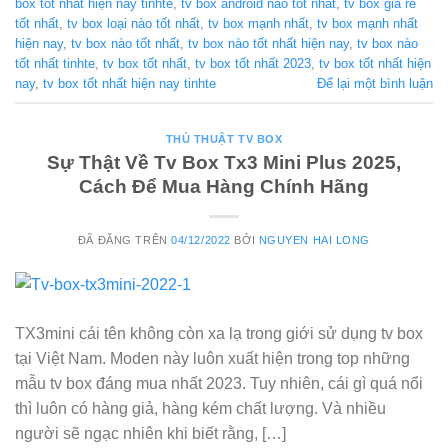
box tốt nhất hiện nay tinhte
,
tv box android nào tốt nhất
,
tv box giá rẻ
tốt nhất
,
tv box loại nào tốt nhất
,
tv box mạnh nhất
,
tv box mạnh nhất
hiện nay
,
tv box nào tốt nhất
,
tv box nào tốt nhất hiện nay
,
tv box nào
tốt nhất tinhte
,
tv box tốt nhất
,
tv box tốt nhất 2023
,
tv box tốt nhất hiện
nay
,
tv box tốt nhất hiện nay tinhte
Để lại một bình luận
THỦ THUẬT TV BOX
Sự Thật Về Tv Box Tx3 Mini Plus 2025,
Cách Để Mua Hàng Chính Hãng
ĐÃ ĐĂNG TRÊN
04/12/2022
BỞI
NGUYEN HAI LONG
TX3mini cái tên không còn xa lạ trong giới sử dụng tv box
tại Việt Nam. Moden này luôn xuất hiện trong top những
mẫu tv box đáng mua nhất 2023. Tuy nhiên, cái gì quá nổi
thì luôn có hàng giả, hàng kém chất lượng. Và nhiều
người sẽ ngạc nhiên khi biết rằng, […]