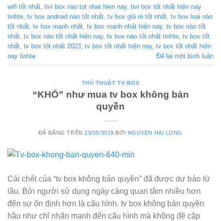
wifi tốt nhất
,
tivi box nao tot nhat hien nay
,
tivi box tốt nhất hiện nay
tinhte
,
tv box android nào tốt nhất
,
tv box giá rẻ tốt nhất
,
tv box loại nào
tốt nhất
,
tv box mạnh nhất
,
tv box mạnh nhất hiện nay
,
tv box nào tốt
nhất
,
tv box nào tốt nhất hiện nay
,
tv box nào tốt nhất tinhte
,
tv box tốt
nhất
,
tv box tốt nhất 2023
,
tv box tốt nhất hiện nay
,
tv box tốt nhất hiện
nay tinhte
Để lại một bình luận
THỦ THUẬT TV BOX
“KHỔ” như mua tv box không bản
quyền
ĐÃ ĐĂNG TRÊN
23/05/2019
BỞI
NGUYEN HAI LONG
Cái chết của “tv box không bản quyền” đã được dự báo từ
lâu. Bởi người sử dụng ngày càng quan tâm nhiều hơn
đến sự ổn định hơn là cấu hình. tv box không bản quyền
hầu như chỉ nhấn mạnh đến cấu hình mà không đề cập