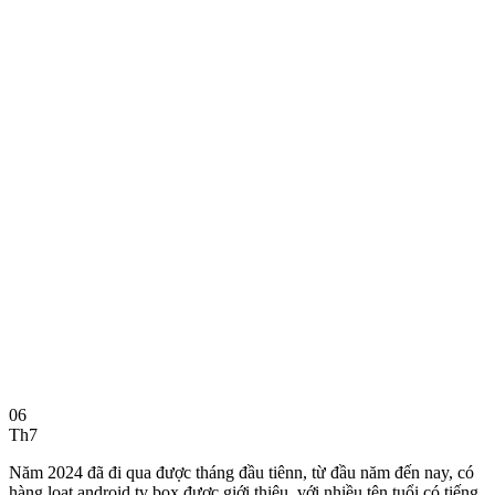
06
Th7
Năm 2024 đã đi qua được tháng đầu tiênn, từ đầu năm đến nay, có
hàng loạt android tv box được giới thiệu, với nhiều tên tuổi có tiếng