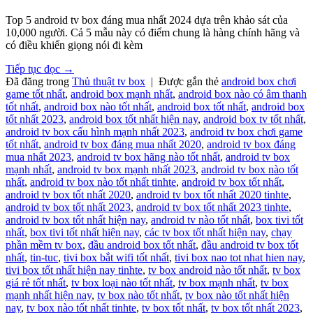
Top 5 android tv box đáng mua nhất 2024 dựa trên khảo sát của
10,000 người. Cả 5 mẫu này có điểm chung là hàng chính hãng và
có điều khiển giọng nói đi kèm
Tiếp tục đọc
→
Đã đăng trong
Thủ thuật tv box
|
Được gắn thẻ
android box chơi
game tốt nhất
,
android box mạnh nhất
,
android box nào có âm thanh
tốt nhất
,
android box nào tốt nhất
,
android box tốt nhất
,
android box
tốt nhất 2023
,
android box tốt nhất hiện nay
,
android box tv tốt nhất
,
android tv box cấu hình mạnh nhất 2023
,
android tv box chơi game
tốt nhất
,
android tv box đáng mua nhất 2020
,
android tv box đáng
mua nhất 2023
,
android tv box hãng nào tốt nhất
,
android tv box
mạnh nhất
,
android tv box mạnh nhất 2023
,
android tv box nào tốt
nhất
,
android tv box nào tốt nhất tinhte
,
android tv box tốt nhất
,
android tv box tốt nhất 2020
,
android tv box tốt nhất 2020 tinhte
,
android tv box tốt nhất 2023
,
android tv box tốt nhất 2023 tinhte
,
android tv box tốt nhất hiện nay
,
android tv nào tốt nhất
,
box tivi tốt
nhất
,
box tivi tốt nhất hiện nay
,
các tv box tốt nhất hiện nay
,
chạy
phần mềm tv box
,
đầu android box tốt nhất
,
đầu android tv box tốt
nhất
,
tin-tuc
,
tivi box bắt wifi tốt nhất
,
tivi box nao tot nhat hien nay
,
tivi box tốt nhất hiện nay tinhte
,
tv box android nào tốt nhất
,
tv box
giá rẻ tốt nhất
,
tv box loại nào tốt nhất
,
tv box mạnh nhất
,
tv box
mạnh nhất hiện nay
,
tv box nào tốt nhất
,
tv box nào tốt nhất hiện
nay
,
tv box nào tốt nhất tinhte
,
tv box tốt nhất
,
tv box tốt nhất 2023
,