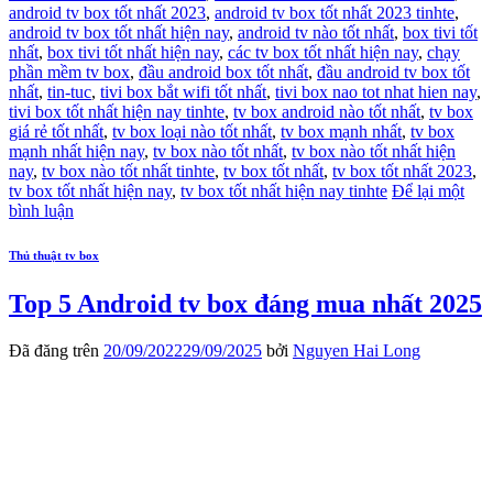
android tv box tốt nhất 2023
,
android tv box tốt nhất 2023 tinhte
,
android tv box tốt nhất hiện nay
,
android tv nào tốt nhất
,
box tivi tốt
nhất
,
box tivi tốt nhất hiện nay
,
các tv box tốt nhất hiện nay
,
chạy
phần mềm tv box
,
đầu android box tốt nhất
,
đầu android tv box tốt
nhất
,
tin-tuc
,
tivi box bắt wifi tốt nhất
,
tivi box nao tot nhat hien nay
,
tivi box tốt nhất hiện nay tinhte
,
tv box android nào tốt nhất
,
tv box
giá rẻ tốt nhất
,
tv box loại nào tốt nhất
,
tv box mạnh nhất
,
tv box
mạnh nhất hiện nay
,
tv box nào tốt nhất
,
tv box nào tốt nhất hiện
nay
,
tv box nào tốt nhất tinhte
,
tv box tốt nhất
,
tv box tốt nhất 2023
,
tv box tốt nhất hiện nay
,
tv box tốt nhất hiện nay tinhte
Để lại một
bình luận
Thủ thuật tv box
Top 5 Android tv box đáng mua nhất 2025
Đã đăng trên
20/09/2022
29/09/2025
bởi
Nguyen Hai Long