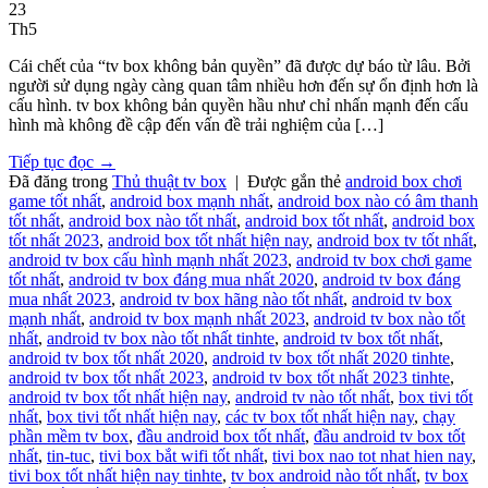
23
Th5
Cái chết của “tv box không bản quyền” đã được dự báo từ lâu. Bởi
người sử dụng ngày càng quan tâm nhiều hơn đến sự ổn định hơn là
cấu hình. tv box không bản quyền hầu như chỉ nhấn mạnh đến cấu
hình mà không đề cập đến vấn đề trải nghiệm của […]
Tiếp tục đọc
→
Đã đăng trong
Thủ thuật tv box
|
Được gắn thẻ
android box chơi
game tốt nhất
,
android box mạnh nhất
,
android box nào có âm thanh
tốt nhất
,
android box nào tốt nhất
,
android box tốt nhất
,
android box
tốt nhất 2023
,
android box tốt nhất hiện nay
,
android box tv tốt nhất
,
android tv box cấu hình mạnh nhất 2023
,
android tv box chơi game
tốt nhất
,
android tv box đáng mua nhất 2020
,
android tv box đáng
mua nhất 2023
,
android tv box hãng nào tốt nhất
,
android tv box
mạnh nhất
,
android tv box mạnh nhất 2023
,
android tv box nào tốt
nhất
,
android tv box nào tốt nhất tinhte
,
android tv box tốt nhất
,
android tv box tốt nhất 2020
,
android tv box tốt nhất 2020 tinhte
,
android tv box tốt nhất 2023
,
android tv box tốt nhất 2023 tinhte
,
android tv box tốt nhất hiện nay
,
android tv nào tốt nhất
,
box tivi tốt
nhất
,
box tivi tốt nhất hiện nay
,
các tv box tốt nhất hiện nay
,
chạy
phần mềm tv box
,
đầu android box tốt nhất
,
đầu android tv box tốt
nhất
,
tin-tuc
,
tivi box bắt wifi tốt nhất
,
tivi box nao tot nhat hien nay
,
tivi box tốt nhất hiện nay tinhte
,
tv box android nào tốt nhất
,
tv box