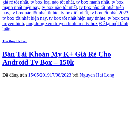
giá rẻ tốt nhất
,
tv box loại nào tốt nhất
,
tv box mạnh nhất
,
tv box
mạnh nhất hiện nay
,
tv box nào tốt nhất
,
tv box nào tốt nhất hiện
nay
,
tv box nào tốt nhất tinhte
,
tv box tốt nhất
,
tv box tốt nhất 2023
,
tv box tốt nhất hiện nay
,
tv box tốt nhất hiện nay tinhte
,
tv box xem
truyen hinh
,
ung dung xem truyen hinh tren tv box
Để lại một bình
luận
Thủ thuật tv box
Bán Tài Khoản My K+ Giá Rẻ Cho
Android Tv Box – 150k
Đã đăng trên
15/05/2019
17/08/2023
bởi
Nguyen Hai Long