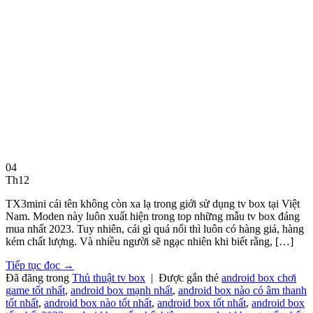
04
Th12
TX3mini cái tên không còn xa lạ trong giới sử dụng tv box tại Việt
Nam. Moden này luôn xuất hiện trong top những mẫu tv box đáng
mua nhất 2023. Tuy nhiên, cái gì quá nổi thì luôn có hàng giả, hàng
kém chất lượng. Và nhiều người sẽ ngạc nhiên khi biết rằng, […]
Tiếp tục đọc
→
Đã đăng trong
Thủ thuật tv box
|
Được gắn thẻ
android box chơi
game tốt nhất
,
android box mạnh nhất
,
android box nào có âm thanh
tốt nhất
,
android box nào tốt nhất
,
android box tốt nhất
,
android box