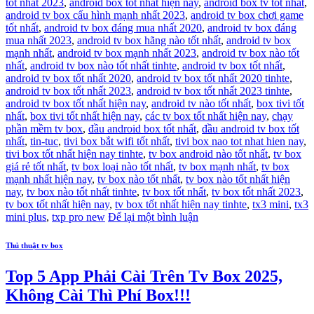
tốt nhất 2023
,
android box tốt nhất hiện nay
,
android box tv tốt nhất
,
android tv box cấu hình mạnh nhất 2023
,
android tv box chơi game
tốt nhất
,
android tv box đáng mua nhất 2020
,
android tv box đáng
mua nhất 2023
,
android tv box hãng nào tốt nhất
,
android tv box
mạnh nhất
,
android tv box mạnh nhất 2023
,
android tv box nào tốt
nhất
,
android tv box nào tốt nhất tinhte
,
android tv box tốt nhất
,
android tv box tốt nhất 2020
,
android tv box tốt nhất 2020 tinhte
,
android tv box tốt nhất 2023
,
android tv box tốt nhất 2023 tinhte
,
android tv box tốt nhất hiện nay
,
android tv nào tốt nhất
,
box tivi tốt
nhất
,
box tivi tốt nhất hiện nay
,
các tv box tốt nhất hiện nay
,
chạy
phần mềm tv box
,
đầu android box tốt nhất
,
đầu android tv box tốt
nhất
,
tin-tuc
,
tivi box bắt wifi tốt nhất
,
tivi box nao tot nhat hien nay
,
tivi box tốt nhất hiện nay tinhte
,
tv box android nào tốt nhất
,
tv box
giá rẻ tốt nhất
,
tv box loại nào tốt nhất
,
tv box mạnh nhất
,
tv box
mạnh nhất hiện nay
,
tv box nào tốt nhất
,
tv box nào tốt nhất hiện
nay
,
tv box nào tốt nhất tinhte
,
tv box tốt nhất
,
tv box tốt nhất 2023
,
tv box tốt nhất hiện nay
,
tv box tốt nhất hiện nay tinhte
,
tx3 mini
,
tx3
mini plus
,
txp pro new
Để lại một bình luận
Thủ thuật tv box
Top 5 App Phải Cài Trên Tv Box 2025,
Không Cài Thì Phí Box!!!