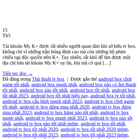
15
Th5
Tài khoản My K+ được rất nhiều người quan tâm khi sở hữu tv box.
không chỉ vì những trận bóng đỉnh cao mà còn những bộ phim
chiếu rạp độc quyền trên K+. Tuy nhiên, rất khó để tìm được một
địa chỉ bán tài khoản My K+ uy tín, khi mà có quá […]
Tiếp tục đọc
→
Đã đăng trong
Thủ thuật tv box
|
Được gắn thẻ
android box chơi
game tốt nhất
,
android box mạnh nhất
,
android box nào có âm thanh
tốt nhất
,
android box nào tốt nhất
,
android box tốt nhất
,
android box
tốt nhất 2023
,
android box tốt nhất hiện nay
,
android box tv tốt nhất
,
android tv box cấu hình mạnh nhất 2023
,
android tv box chơi game
tốt nhất
,
android tv box đáng mua nhất 2020
,
android tv box đáng
mua nhất 2023
,
android tv box hãng nào tốt nhất
,
android tv box
mạnh nhất
,
android tv box mạnh nhất 2023
,
android tv box nào tốt
nhất
,
android tv box nào tốt nhất tinhte
,
android tv box tốt nhất
,
android tv box tốt nhất 2020
,
android tv box tốt nhất 2020 tinhte
,
android tv box tốt nhất 2023
,
android tv box tốt nhất 2023 tinhte
,