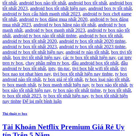
tốt nhất
,
android box nào tốt nhất
,
android box tốt nhất
,
android box
tốt nhất 2023
,
android box tốt nhất hiện nay
,
android box tv tốt nhất
,
android tv box cấu hình mạnh nhất 2023
,
android tv box chơi game
tốt nhất
,
android tv box đáng mua nhất 2020
,
android tv box đáng
mua nhất 2023
,
android tv box hãng nào tốt nhất
,
android tv box
mạnh nhất
,
android tv box mạnh nhất 2023
,
android tv box nào tốt
nhất
,
android tv box nào tốt nhất tinhte
,
android tv box tốt nhất
,
android tv box tốt nhất 2020
,
android tv box tốt nhất 2020 tinhte
,
android tv box tốt nhất 2023
,
android tv box tốt nhất 2023 tinhte
,
android tv box tốt nhất hiện nay
,
android tv nào tốt nhất
,
box tivi tốt
nhất
,
box tivi tốt nhất hiện nay
,
các tv box tốt nhất hiện nay
,
cai iptv
tren tv box
,
chạy phần mềm tv box
,
đầu android box tốt nhất
,
đầu
android tv box tốt nhất
,
iptv
,
tin-tuc
,
tivi box bắt wifi tốt nhất
,
tivi
box nao tot nhat hien nay
,
tivi box tốt nhất hiện nay tinhte
,
tv box
android nào tốt nhất
,
tv box giá rẻ tốt nhất
,
tv box loại nào tốt nhất
,
tv box mạnh nhất
,
tv box mạnh nhất hiện nay
,
tv box nào tốt nhất
,
tv
box nào tốt nhất hiện nay
,
tv box nào tốt nhất tinhte
,
tv box tốt nhất
,
tv box tốt nhất 2023
,
tv box tốt nhất hiện nay
,
tv box tốt nhất hiện
nay tinhte
Để lại một bình luận
Thủ thuật tv box
Tài Khoản Netflix Premium Giá Rẻ Uy
tín Trên 5 Năm