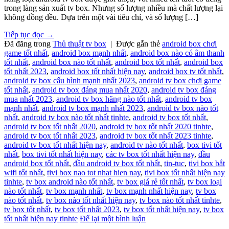
trong làng sản xuất tv box. Nhưng số lượng nhiều mà chất lượng lại
không đồng đều. Dựa trên một vài tiêu chí, và số lượng […]
Tiếp tục đọc
→
Đã đăng trong
Thủ thuật tv box
|
Được gắn thẻ
android box chơi
game tốt nhất
,
android box mạnh nhất
,
android box nào có âm thanh
tốt nhất
,
android box nào tốt nhất
,
android box tốt nhất
,
android box
tốt nhất 2023
,
android box tốt nhất hiện nay
,
android box tv tốt nhất
,
android tv box cấu hình mạnh nhất 2023
,
android tv box chơi game
tốt nhất
,
android tv box đáng mua nhất 2020
,
android tv box đáng
mua nhất 2023
,
android tv box hãng nào tốt nhất
,
android tv box
mạnh nhất
,
android tv box mạnh nhất 2023
,
android tv box nào tốt
nhất
,
android tv box nào tốt nhất tinhte
,
android tv box tốt nhất
,
android tv box tốt nhất 2020
,
android tv box tốt nhất 2020 tinhte
,
android tv box tốt nhất 2023
,
android tv box tốt nhất 2023 tinhte
,
android tv box tốt nhất hiện nay
,
android tv nào tốt nhất
,
box tivi tốt
nhất
,
box tivi tốt nhất hiện nay
,
các tv box tốt nhất hiện nay
,
đầu
android box tốt nhất
,
đầu android tv box tốt nhất
,
tin-tuc
,
tivi box bắt
wifi tốt nhất
,
tivi box nao tot nhat hien nay
,
tivi box tốt nhất hiện nay
tinhte
,
tv box android nào tốt nhất
,
tv box giá rẻ tốt nhất
,
tv box loại
nào tốt nhất
,
tv box mạnh nhất
,
tv box mạnh nhất hiện nay
,
tv box
nào tốt nhất
,
tv box nào tốt nhất hiện nay
,
tv box nào tốt nhất tinhte
,
tv box tốt nhất
,
tv box tốt nhất 2023
,
tv box tốt nhất hiện nay
,
tv box
tốt nhất hiện nay tinhte
Để lại một bình luận