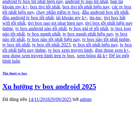
android tv box tốt nhất hiện nay
,
android tv nào tốt nhất
,
bán tài
khoản my k+
,
box tivi tốt nhất
,
box tivi tốt nhất hiện nay
,
các tv box
tốt nhất hiện nay
,
chạy phần mềm tv box
,
đầu android box tốt nhất
,
đầu android tv box tốt nhất
,
tài khoản my k+
,
tin-tuc
,
tivi box bắt
wifi tốt nhất
,
tivi box nao tot nhat hien nay
,
tivi box tốt nhất hiện nay
tinhte
,
tv box android nào tốt nhất
,
tv box giá rẻ tốt nhất
,
tv box loại
nào tốt nhất
,
tv box mạnh nhất
,
tv box mạnh nhất hiện nay
,
tv box
nào tốt nhất
,
tv box nào tốt nhất hiện nay
,
tv box nào tốt nhất tinhte
,
tv box tốt nhất
,
tv box tốt nhất 2023
,
tv box tốt nhất hiện nay
,
tv box
tốt nhất hiện nay tinhte
,
tv box xem truyen hinh
,
ứng dụng xem k+
,
ung dung xem truyen hinh tren tv box
,
xem bóng đá k+
Để lại một
bình luận
Thủ thuật tv box
Xu hướng tv box android 2025
Đã đăng trên
14/11/2018
29/09/2025
bởi
admin