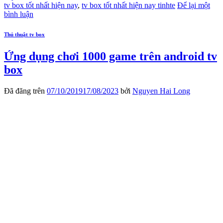
tv box tốt nhất hiện nay
,
tv box tốt nhất hiện nay tinhte
Để lại một
bình luận
Thủ thuật tv box
Ứng dụng chơi 1000 game trên android tv
box
Đã đăng trên
07/10/2019
17/08/2023
bởi
Nguyen Hai Long