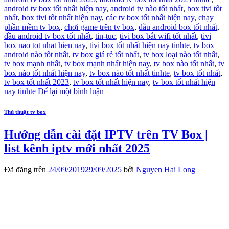
android tv box tốt nhất hiện nay
,
android tv nào tốt nhất
,
box tivi tốt
nhất
,
box tivi tốt nhất hiện nay
,
các tv box tốt nhất hiện nay
,
chạy
phần mềm tv box
,
chơi game trên tv box
,
đầu android box tốt nhất
,
đầu android tv box tốt nhất
,
tin-tuc
,
tivi box bắt wifi tốt nhất
,
tivi
box nao tot nhat hien nay
,
tivi box tốt nhất hiện nay tinhte
,
tv box
android nào tốt nhất
,
tv box giá rẻ tốt nhất
,
tv box loại nào tốt nhất
,
tv box mạnh nhất
,
tv box mạnh nhất hiện nay
,
tv box nào tốt nhất
,
tv
box nào tốt nhất hiện nay
,
tv box nào tốt nhất tinhte
,
tv box tốt nhất
,
tv box tốt nhất 2023
,
tv box tốt nhất hiện nay
,
tv box tốt nhất hiện
nay tinhte
Để lại một bình luận
Thủ thuật tv box
Hướng dẫn cài đặt IPTV trên TV Box |
list kênh iptv mới nhất 2025
Đã đăng trên
24/09/2019
29/09/2025
bởi
Nguyen Hai Long