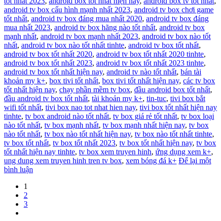
tốt nhất 2023
,
android box tốt nhất hiện nay
,
android box tv tốt nhất
,
android tv box cấu hình mạnh nhất 2023
,
android tv box chơi game
tốt nhất
,
android tv box đáng mua nhất 2020
,
android tv box đáng
mua nhất 2023
,
android tv box hãng nào tốt nhất
,
android tv box
mạnh nhất
,
android tv box mạnh nhất 2023
,
android tv box nào tốt
nhất
,
android tv box nào tốt nhất tinhte
,
android tv box tốt nhất
,
android tv box tốt nhất 2020
,
android tv box tốt nhất 2020 tinhte
,
android tv box tốt nhất 2023
,
android tv box tốt nhất 2023 tinhte
,
android tv box tốt nhất hiện nay
,
android tv nào tốt nhất
,
bán tài
khoản my k+
,
box tivi tốt nhất
,
box tivi tốt nhất hiện nay
,
các tv box
tốt nhất hiện nay
,
chạy phần mềm tv box
,
đầu android box tốt nhất
,
đầu android tv box tốt nhất
,
tài khoản my k+
,
tin-tuc
,
tivi box bắt
wifi tốt nhất
,
tivi box nao tot nhat hien nay
,
tivi box tốt nhất hiện nay
tinhte
,
tv box android nào tốt nhất
,
tv box giá rẻ tốt nhất
,
tv box loại
nào tốt nhất
,
tv box mạnh nhất
,
tv box mạnh nhất hiện nay
,
tv box
nào tốt nhất
,
tv box nào tốt nhất hiện nay
,
tv box nào tốt nhất tinhte
,
tv box tốt nhất
,
tv box tốt nhất 2023
,
tv box tốt nhất hiện nay
,
tv box
tốt nhất hiện nay tinhte
,
tv box xem truyen hinh
,
ứng dụng xem k+
,
ung dung xem truyen hinh tren tv box
,
xem bóng đá k+
Để lại một
bình luận
1
2
3