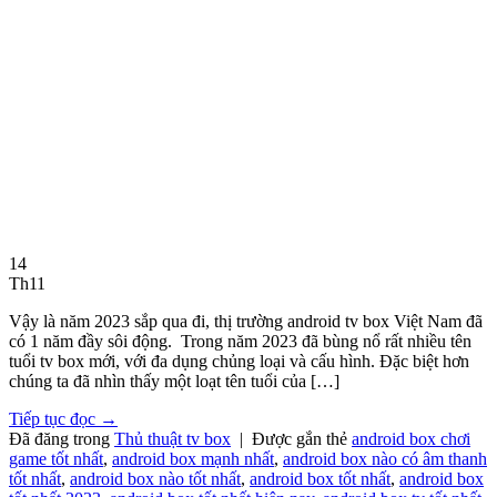
14
Th11
Vậy là năm 2023 sắp qua đi, thị trường android tv box Việt Nam đã
có 1 năm đầy sôi động. Trong năm 2023 đã bùng nổ rất nhiều tên
tuổi tv box mới, với đa dụng chủng loại và cấu hình. Đặc biệt hơn
chúng ta đã nhìn thấy một loạt tên tuổi của […]
Tiếp tục đọc
→
Đã đăng trong
Thủ thuật tv box
|
Được gắn thẻ
android box chơi
game tốt nhất
,
android box mạnh nhất
,
android box nào có âm thanh
tốt nhất
,
android box nào tốt nhất
,
android box tốt nhất
,
android box