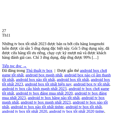
27
Th11
Những tv box tốt nhất 2023 được bán ra bởi cửa hàng longmobi
luôn được cài sẵn 5 ứng dụng đặc biệt này. Gói 5 ứng dụng này, đã
được cửa hàng tối ưu riêng, chạy cực kỳ mượt mà và được khách
hàng đánh giá cao. Chỉ 3 ứng dụng, đáp ứng được 99% […]
Tiếp tục đọc
→
Đã đăng trong
Thủ thuật tv box
|
Được gắn thẻ
android box chơi
game tốt nhất
,
android box mạnh nhất
,
android box nào có âm thanh
tốt nhất
,
android box nào tốt nhất
,
android box tốt nhất
,
android box
tốt nhất 2023
,
android box tốt nhất hiện nay
,
android box tv tốt nhất
,
android tv box cấu hình mạnh nhất 2023
,
android tv box chơi game
tốt nhất
,
android tv box đáng mua nhất 2020
,
android tv box đáng
mua nhất 2023
,
android tv box hãng nào tốt nhất
,
android tv box
mạnh nhất
,
android tv box mạnh nhất 2023
,
android tv box nào tốt
nhất
,
android tv box nào tốt nhất tinhte
,
android tv box tốt nhất
,
android tv box tốt nhất 2020
,
android tv box tốt nhất 2020 tinhte
,