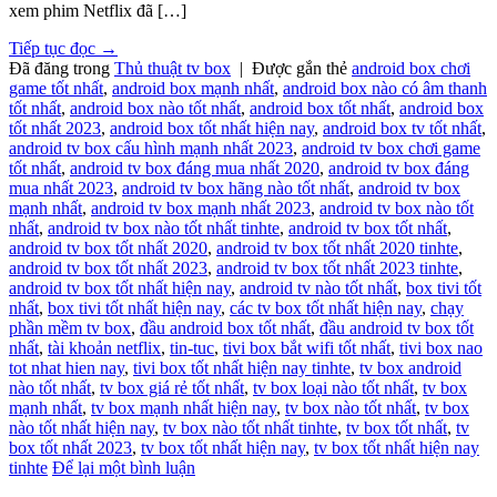
xem phim Netflix đã […]
Tiếp tục đọc
→
Đã đăng trong
Thủ thuật tv box
|
Được gắn thẻ
android box chơi
game tốt nhất
,
android box mạnh nhất
,
android box nào có âm thanh
tốt nhất
,
android box nào tốt nhất
,
android box tốt nhất
,
android box
tốt nhất 2023
,
android box tốt nhất hiện nay
,
android box tv tốt nhất
,
android tv box cấu hình mạnh nhất 2023
,
android tv box chơi game
tốt nhất
,
android tv box đáng mua nhất 2020
,
android tv box đáng
mua nhất 2023
,
android tv box hãng nào tốt nhất
,
android tv box
mạnh nhất
,
android tv box mạnh nhất 2023
,
android tv box nào tốt
nhất
,
android tv box nào tốt nhất tinhte
,
android tv box tốt nhất
,
android tv box tốt nhất 2020
,
android tv box tốt nhất 2020 tinhte
,
android tv box tốt nhất 2023
,
android tv box tốt nhất 2023 tinhte
,
android tv box tốt nhất hiện nay
,
android tv nào tốt nhất
,
box tivi tốt
nhất
,
box tivi tốt nhất hiện nay
,
các tv box tốt nhất hiện nay
,
chạy
phần mềm tv box
,
đầu android box tốt nhất
,
đầu android tv box tốt
nhất
,
tài khoản netflix
,
tin-tuc
,
tivi box bắt wifi tốt nhất
,
tivi box nao
tot nhat hien nay
,
tivi box tốt nhất hiện nay tinhte
,
tv box android
nào tốt nhất
,
tv box giá rẻ tốt nhất
,
tv box loại nào tốt nhất
,
tv box
mạnh nhất
,
tv box mạnh nhất hiện nay
,
tv box nào tốt nhất
,
tv box
nào tốt nhất hiện nay
,
tv box nào tốt nhất tinhte
,
tv box tốt nhất
,
tv
box tốt nhất 2023
,
tv box tốt nhất hiện nay
,
tv box tốt nhất hiện nay
tinhte
Để lại một bình luận