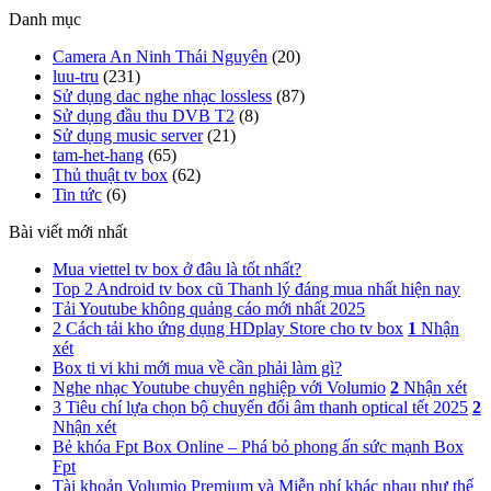
Danh mục
Camera An Ninh Thái Nguyên
(20)
luu-tru
(231)
Sử dụng dac nghe nhạc lossless
(87)
Sử dụng đầu thu DVB T2
(8)
Sử dụng music server
(21)
tam-het-hang
(65)
Thủ thuật tv box
(62)
Tin tức
(6)
Bài viết mới nhất
Mua viettel tv box ở đâu là tốt nhất?
Top 2 Android tv box cũ Thanh lý đáng mua nhất hiện nay
Tải Youtube không quảng cáo mới nhất 2025
2 Cách tải kho ứng dụng HDplay Store cho tv box
1
Nhận
xét
Box ti vi khi mới mua về cần phải làm gì?
Nghe nhạc Youtube chuyên nghiệp với Volumio
2
Nhận xét
3 Tiêu chí lựa chọn bộ chuyển đổi âm thanh optical tết 2025
2
Nhận xét
Bẻ khóa Fpt Box Online – Phá bỏ phong ấn sức mạnh Box
Fpt
Tài khoản Volumio Premium và Miễn phí khác nhau như thế