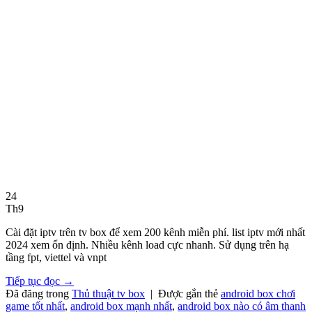
24
Th9
Cài đặt iptv trên tv box để xem 200 kênh miễn phí. list iptv mới nhất
2024 xem ổn định. Nhiều kênh load cực nhanh. Sử dụng trên hạ
tầng fpt, viettel và vnpt
Tiếp tục đọc
→
Đã đăng trong
Thủ thuật tv box
|
Được gắn thẻ
android box chơi
game tốt nhất
,
android box mạnh nhất
,
android box nào có âm thanh