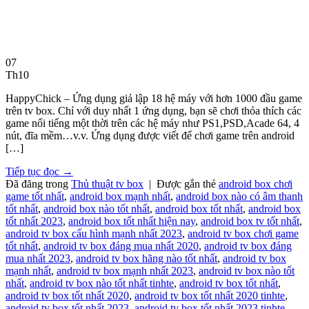
07
Th10
HappyChick – Ứng dụng giả lập 18 hệ máy với hơn 1000 đầu game
trên tv box. Chỉ với duy nhất 1 ứng dụng, bạn sẽ chơi thỏa thích các
game nổi tiếng một thời trên các hệ máy như PS1,PSD,Acade 64, 4
nút, đĩa mềm…v.v. Ứng dụng được viết để chơi game trên android
[…]
Tiếp tục đọc
→
Đã đăng trong
Thủ thuật tv box
|
Được gắn thẻ
android box chơi
game tốt nhất
,
android box mạnh nhất
,
android box nào có âm thanh
tốt nhất
,
android box nào tốt nhất
,
android box tốt nhất
,
android box
tốt nhất 2023
,
android box tốt nhất hiện nay
,
android box tv tốt nhất
,
android tv box cấu hình mạnh nhất 2023
,
android tv box chơi game
tốt nhất
,
android tv box đáng mua nhất 2020
,
android tv box đáng
mua nhất 2023
,
android tv box hãng nào tốt nhất
,
android tv box
mạnh nhất
,
android tv box mạnh nhất 2023
,
android tv box nào tốt
nhất
,
android tv box nào tốt nhất tinhte
,
android tv box tốt nhất
,
android tv box tốt nhất 2020
,
android tv box tốt nhất 2020 tinhte
,
android tv box tốt nhất 2023
,
android tv box tốt nhất 2023 tinhte
,