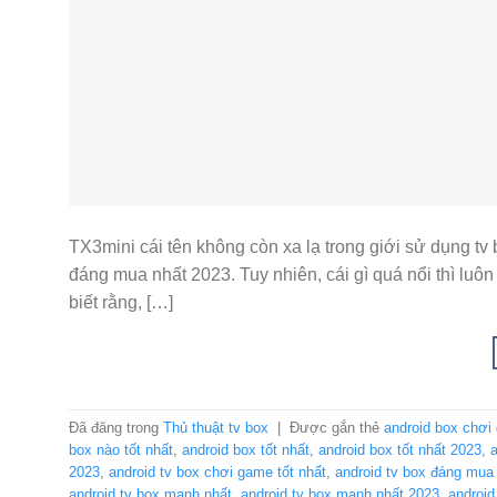
TX3mini cái tên không còn xa lạ trong giới sử dụng tv
đáng mua nhất 2023. Tuy nhiên, cái gì quá nổi thì luô
biết rằng, […]
Đã đăng trong
Thủ thuật tv box
|
Được gắn thẻ
android box chơi
box nào tốt nhất
,
android box tốt nhất
,
android box tốt nhất 2023
,
a
2023
,
android tv box chơi game tốt nhất
,
android tv box đáng mua
android tv box mạnh nhất
,
android tv box mạnh nhất 2023
,
android