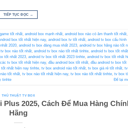
TIẾP TỤC ĐỌC
→
 game tốt nhất
,
android box mạnh nhất
,
android box nào có âm thanh tốt nhất
ndroid box tốt nhất hiện nay
,
android box tv tốt nhất
,
android tv box cấu hình
 nhất 2020
,
android tv box đáng mua nhất 2023
,
android tv box hãng nào tốt n
 tv box nào tốt nhất
,
android tv box nào tốt nhất tinhte
,
android tv box tốt nhất
ox tốt nhất 2023
,
android tv box tốt nhất 2023 tinhte
,
android tv box tốt nhất h
các tv box tốt nhất hiện nay
,
đầu android box tốt nhất
,
đầu android tv box tốt
x tốt nhất hiện nay tinhte
,
tv box android nào tốt nhất
,
tv box giá rẻ tốt nhất
,
tv
 nào tốt nhất
,
tv box nào tốt nhất hiện nay
,
tv box nào tốt nhất tinhte
,
tv box t
y tinhte
Để lại m
THỦ THUẬT TV BOX
i Plus 2025, Cách Để Mua Hàng Chín
Hãng