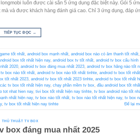
 longmobi luôn được cài sẵn 5 ứng dụng đặc biệt này. Gói 5 ứ
ợt mà và được khách hàng đánh giá cao. Chỉ 3 ứng dụng, đáp 
TIẾP TỤC ĐỌC
→
 game tốt nhất
,
android box mạnh nhất
,
android box nào có âm thanh tốt nhất
ndroid box tốt nhất hiện nay
,
android box tv tốt nhất
,
android tv box cấu hình
 nhất 2020
,
android tv box đáng mua nhất 2023
,
android tv box hãng nào tốt n
 tv box nào tốt nhất
,
android tv box nào tốt nhất tinhte
,
android tv box tốt nhất
ox tốt nhất 2023
,
android tv box tốt nhất 2023 tinhte
,
android tv box tốt nhất h
các tv box tốt nhất hiện nay
,
chạy phần mềm tv box
,
đầu android box tốt nhấ
ao tot nhat hien nay
,
tivi box tốt nhất hiện nay tinhte
,
tv box android nào tốt nh
mạnh nhất hiện nay
,
tv box nào tốt nhất
,
tv box nào tốt nhất hiện nay
,
tv box n
ay
,
tv box tốt nhất hiện nay tinhte
Để lại m
THỦ THUẬT TV BOX
tv box đáng mua nhất 2025