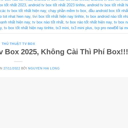
ox tốt nhất 2023
,
android tv box tốt nhất 2023 tinhte
,
android tv box tốt nhất h
các tv box tốt nhất hiện nay
,
chạy phần mềm tv box
,
đầu android box tốt nhấ
ao tot nhat hien nay
,
tivi box tốt nhất hiện nay tinhte
,
tv box android nào tốt nh
mạnh nhất hiện nay
,
tv box nào tốt nhất
,
tv box nào tốt nhất hiện nay
,
tv box n
ay
,
tv box tốt nhất hiện nay tinhte
,
tx3 mini
,
tx3 mini plus
,
txp pro new
Để lại m
THỦ THUẬT TV BOX
v Box 2025, Không Cài Thì Phí Box!!
ÊN
27/11/2022
BỞI
NGUYEN HAI LONG