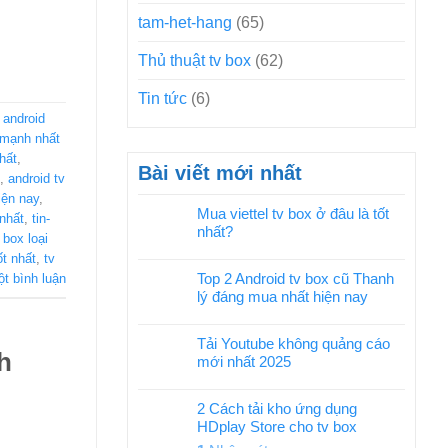
tam-het-hang
(65)
Thủ thuật tv box
(62)
Tin tức
(6)
,
android
 mạnh nhất
hất
,
Bài viết mới nhất
,
android tv
iện nay
,
Mua viettel tv box ở đâu là tốt
 nhất
,
tin-
nhất?
 box loại
ốt nhất
,
tv
Top 2 Android tv box cũ Thanh
ột bình luận
lý đáng mua nhất hiện nay
Tải Youtube không quảng cáo
h
mới nhất 2025
2 Cách tải kho ứng dụng
HDplay Store cho tv box