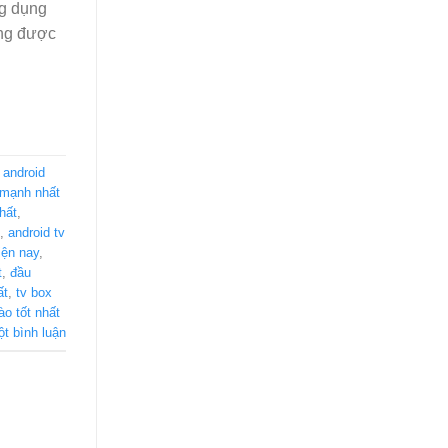
ng dụng
ứng được
,
android
 mạnh nhất
hất
,
,
android tv
iện nay
,
t
,
đầu
ất
,
tv box
ào tốt nhất
ột bình luận