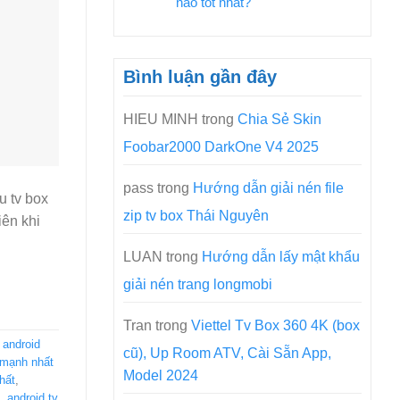
nào tốt nhất?
Bình luận gần đây
HIEU MINH
trong
Chia Sẻ Skin
Foobar2000 DarkOne V4 2025
pass
trong
Hướng dẫn giải nén file
u tv box
zip tv box Thái Nguyên
iên khi
LUAN
trong
Hướng dẫn lấy mật khẩu
giải nén trang longmobi
Tran
trong
Viettel Tv Box 360 4K (box
,
android
cũ), Up Room ATV, Cài Sẵn App,
 mạnh nhất
Model 2024
hất
,
,
android tv