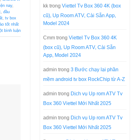
kk
trong
Viettel Tv Box 360 4K (box
iện nay
,
t
,
đầu
cũ), Up Room ATV, Cài Sẵn App,
ất
,
tv box
Model 2024
ào tốt nhất
ột bình luận
Cmm
trong
Viettel Tv Box 360 4K
(box cũ), Up Room ATV, Cài Sẵn
!
App, Model 2024
admin
trong
3 Bước chạy lại phần
mềm android tv box RockChip từ A-Z
admin
trong
Dịch vụ Up rom ATV Tv
Box 360 Viettel Mới Nhất 2025
admin
trong
Dịch vụ Up rom ATV Tv
Box 360 Viettel Mới Nhất 2025