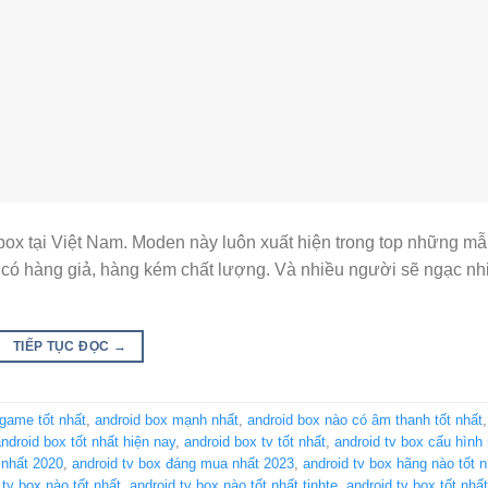
 box tại Việt Nam. Moden này luôn xuất hiện trong top những mẫ
n có hàng giả, hàng kém chất lượng. Và nhiều người sẽ ngạc nh
TIẾP TỤC ĐỌC
→
 game tốt nhất
,
android box mạnh nhất
,
android box nào có âm thanh tốt nhất
ndroid box tốt nhất hiện nay
,
android box tv tốt nhất
,
android tv box cấu hình
 nhất 2020
,
android tv box đáng mua nhất 2023
,
android tv box hãng nào tốt n
 tv box nào tốt nhất
,
android tv box nào tốt nhất tinhte
,
android tv box tốt nhất