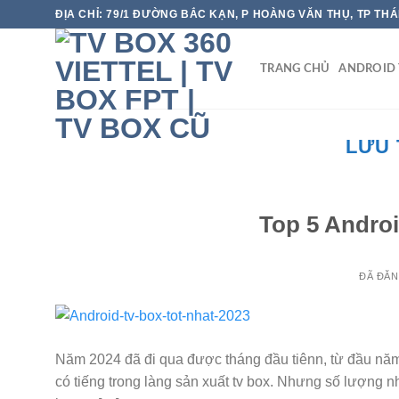
Chuyển
ĐỊA CHỈ: 79/1 ĐƯỜNG BẮC KẠN, P HOÀNG VĂN THỤ, TP TH
đến
nội
TRANG CHỦ
ANDROID 
dung
LƯU 
Top 5 Androi
ĐÃ ĐĂ
Năm 2024 đã đi qua được tháng đầu tiênn, từ đầu năm đ
có tiếng trong làng sản xuất tv box. Nhưng số lượng n