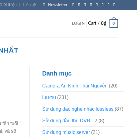
Giới thiệu
Liên hệ
Newsletter
0
Cart /
0
₫
LOGIN
 NHẤT
Danh mục
Camera An Ninh Thái Nguyên
(20)
luu-tru
(231)
Sử dụng dac nghe nhạc lossless
(87)
Sử dụng đầu thu DVB T2
(8)
 tên tuổi
í, và số
Sử dụng music server
(21)