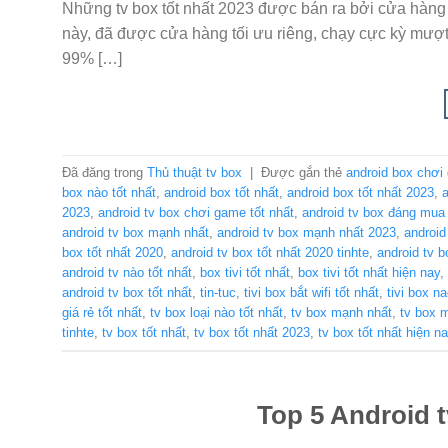
Những tv box tốt nhất 2023 được bán ra bởi cửa hàng
này, đã được cửa hàng tối ưu riêng, chạy cực kỳ mư
99% […]
Đã đăng trong
Thủ thuật tv box
|
Được gắn thẻ
android box chơi
box nào tốt nhất
,
android box tốt nhất
,
android box tốt nhất 2023
,
a
2023
,
android tv box chơi game tốt nhất
,
android tv box đáng mua
android tv box mạnh nhất
,
android tv box mạnh nhất 2023
,
android
box tốt nhất 2020
,
android tv box tốt nhất 2020 tinhte
,
android tv b
android tv nào tốt nhất
,
box tivi tốt nhất
,
box tivi tốt nhất hiện nay
,
android tv box tốt nhất
,
tin-tuc
,
tivi box bắt wifi tốt nhất
,
tivi box n
giá rẻ tốt nhất
,
tv box loại nào tốt nhất
,
tv box mạnh nhất
,
tv box 
tinhte
,
tv box tốt nhất
,
tv box tốt nhất 2023
,
tv box tốt nhất hiện n
Top 5 Android 