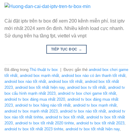
Cài đặt iptv trên tv box để xem 200 kênh miễn phí. list iptv
mới nhất 2024 xem ổn định. Nhiều kênh load cực nhanh.
Sử dụng trên hạ tầng fpt, viettel và vnpt
TIẾP TỤC ĐỌC
→
Đã đăng trong
Thủ thuật tv box
|
Được gắn thẻ
android box chơi game
tốt nhất
,
android box mạnh nhất
,
android box nào có âm thanh tốt nhất
,
android box nào tốt nhất
,
android box tốt nhất
,
android box tốt nhất
2023
,
android box tốt nhất hiện nay
,
android box tv tốt nhất
,
android tv
box cấu hình mạnh nhất 2023
,
android tv box chơi game tốt nhất
,
android tv box đáng mua nhất 2020
,
android tv box đáng mua nhất
2023
,
android tv box hãng nào tốt nhất
,
android tv box mạnh nhất
,
android tv box mạnh nhất 2023
,
android tv box nào tốt nhất
,
android tv
box nào tốt nhất tinhte
,
android tv box tốt nhất
,
android tv box tốt nhất
2020
,
android tv box tốt nhất 2020 tinhte
,
android tv box tốt nhất 2023
,
android tv box tốt nhất 2023 tinhte
,
android tv box tốt nhất hiện nay
,