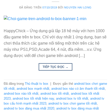
ĐÃ ĐĂNG TRÊN
07/10/2019
BỞI
NGUYEN HAI LONG
HappyChick – Ứng dụng giả lập 18 hệ máy với hơn 1000
đầu game trên tv box. Chỉ với duy nhất 1 ứng dụng, bạn sẽ
chơi thỏa thích các game nổi tiếng một thời trên các hệ
máy như PS1,PSD,Acade 64, 4 nút, đĩa mềm…v.v. Ứng
dụng được viết để chơi game trên android […]
TIẾP TỤC ĐỌC
→
Đã đăng trong
Thủ thuật tv box
|
Được gắn thẻ
android box chơi game
tốt nhất
,
android box mạnh nhất
,
android box nào có âm thanh tốt nhất
,
android box nào tốt nhất
,
android box tốt nhất
,
android box tốt nhất
2023
,
android box tốt nhất hiện nay
,
android box tv tốt nhất
,
android tv
box cấu hình mạnh nhất 2023
,
android tv box chơi game tốt nhất
,
android tv box đáng mua nhất 2020
,
android tv box đáng mua nhất