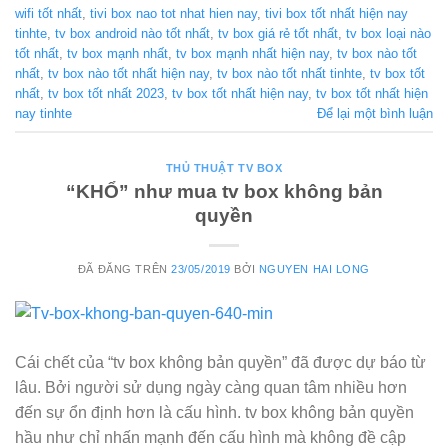
wifi tốt nhất
,
tivi box nao tot nhat hien nay
,
tivi box tốt nhất hiện nay
tinhte
,
tv box android nào tốt nhất
,
tv box giá rẻ tốt nhất
,
tv box loại nào
tốt nhất
,
tv box mạnh nhất
,
tv box mạnh nhất hiện nay
,
tv box nào tốt
nhất
,
tv box nào tốt nhất hiện nay
,
tv box nào tốt nhất tinhte
,
tv box tốt
nhất
,
tv box tốt nhất 2023
,
tv box tốt nhất hiện nay
,
tv box tốt nhất hiện
nay tinhte
Để lại một bình luận
THỦ THUẬT TV BOX
“KHỔ” như mua tv box không bản
quyền
ĐÃ ĐĂNG TRÊN
23/05/2019
BỞI
NGUYEN HAI LONG
Cái chết của “tv box không bản quyền” đã được dự báo từ
lâu. Bởi người sử dụng ngày càng quan tâm nhiều hơn
đến sự ổn định hơn là cấu hình. tv box không bản quyền
hầu như chỉ nhấn mạnh đến cấu hình mà không đề cập