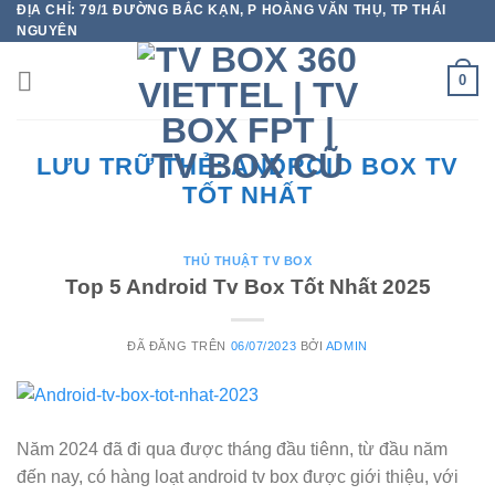
ĐỊA CHỈ: 79/1 ĐƯỜNG BẮC KẠN, P HOÀNG VĂN THỤ, TP THÁI
Chuyển
NGUYÊN
đến
nội
0
dung
LƯU TRỮ THẺ:
ANDROID BOX TV
TỐT NHẤT
THỦ THUẬT TV BOX
Top 5 Android Tv Box Tốt Nhất 2025
ĐÃ ĐĂNG TRÊN
06/07/2023
BỞI
ADMIN
Năm 2024 đã đi qua được tháng đầu tiênn, từ đầu năm
đến nay, có hàng loạt android tv box được giới thiệu, với