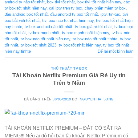
android tv nào tốt nhất
,
box tivi tốt nhất
,
box tivi tốt nhất hiện nay
,
các
tv box tốt nhất hiện nay
,
cai iptv tren tv box
,
chạy phần mềm tv box
,
đầu android box tốt nhất
,
đầu android tv box tốt nhất
,
iptv
,
tin-tuc
,
tivi
box bắt wifi tốt nhất
,
tivi box nao tot nhat hien nay
,
tivi box tốt nhất hiện
nay tinhte
,
tv box android nào tốt nhất
,
tv box giá rẻ tốt nhất
,
tv box loại
nào tốt nhất
,
tv box mạnh nhất
,
tv box mạnh nhất hiện nay
,
tv box nào
tốt nhất
,
tv box nào tốt nhất hiện nay
,
tv box nào tốt nhất tinhte
,
tv box
tốt nhất
,
tv box tốt nhất 2023
,
tv box tốt nhất hiện nay
,
tv box tốt nhất
hiện nay tinhte
Để lại một bình luận
THỦ THUẬT TV BOX
Tài Khoản Netflix Premium Giá Rẻ Uy tín
Trên 5 Năm
ĐÃ ĐĂNG TRÊN
30/05/2019
BỞI
NGUYEN HAI LONG
TÀI KHOẢN NETFLIX PREMIUM – ĐẮT CÓ SẮT RA
MIẾNG!!! Nếu ai đó hỏi bạn tài khoản Netflix Premium có