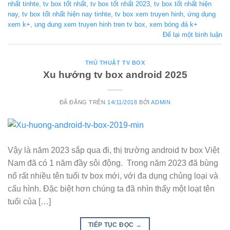
nhất tinhte
,
tv box tốt nhất
,
tv box tốt nhất 2023
,
tv box tốt nhất hiện
nay
,
tv box tốt nhất hiện nay tinhte
,
tv box xem truyen hinh
,
ứng dụng
xem k+
,
ung dung xem truyen hinh tren tv box
,
xem bóng đá k+
Để lại một bình luận
THỦ THUẬT TV BOX
Xu hướng tv box android 2025
ĐÃ ĐĂNG TRÊN
14/11/2018
BỞI
ADMIN
Vậy là năm 2023 sắp qua đi, thị trường android tv box Việt
Nam đã có 1 năm đầy sôi động. Trong năm 2023 đã bùng
nổ rất nhiều tên tuổi tv box mới, với đa dụng chủng loại và
cấu hình. Đặc biệt hơn chúng ta đã nhìn thấy một loạt tên
tuổi của […]
TIẾP TỤC ĐỌC
→