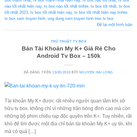
box mạnh nhất
,
tv box mạnh nhất hiện nay
,
tv box nào tốt nhất
,
tv box
nào tốt nhất hiện nay
,
tv box nào tốt nhất tinhte
,
tv box tốt nhất
,
tv box
tốt nhất 2023
,
tv box tốt nhất hiện nay
,
tv box tốt nhất hiện nay tinhte
,
tv box xem truyen hinh
,
ung dung xem truyen hinh tren tv box
Để lại một bình luận
THỦ THUẬT TV BOX
Bán Tài Khoản My K+ Giá Rẻ Cho
Android Tv Box – 150k
ĐÃ ĐĂNG TRÊN
15/05/2019
BỞI
NGUYEN HAI LONG
Tài khoản My K+ được rất nhiều người quan tâm khi sở
hữu tv box. không chỉ vì những trận bóng đỉnh cao mà còn
những bộ phim chiếu rạp độc quyền trên K+. Tuy nhiên, rất
khó để tìm được một địa chỉ bán tài khoản My K+ uy tín, khi
mà có quá […]