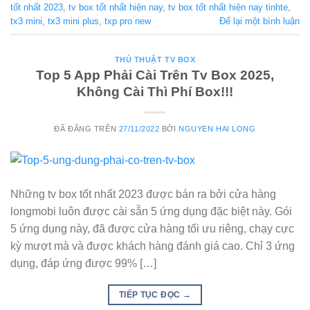
tốt nhất 2023
,
tv box tốt nhất hiện nay
,
tv box tốt nhất hiện nay tinhte
,
tx3 mini
,
tx3 mini plus
,
txp pro new
Để lại một bình luận
THỦ THUẬT TV BOX
Top 5 App Phải Cài Trên Tv Box 2025,
Không Cài Thì Phí Box!!!
ĐÃ ĐĂNG TRÊN
27/11/2022
BỞI
NGUYEN HAI LONG
Những tv box tốt nhất 2023 được bán ra bởi cửa hàng
longmobi luôn được cài sẵn 5 ứng dụng đặc biệt này. Gói
5 ứng dụng này, đã được cửa hàng tối ưu riêng, chạy cực
kỳ mượt mà và được khách hàng đánh giá cao. Chỉ 3 ứng
dụng, đáp ứng được 99% […]
TIẾP TỤC ĐỌC
→