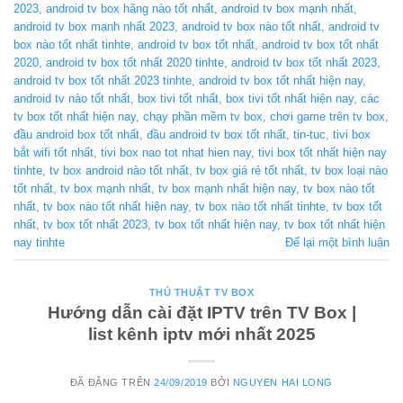
2023
,
android tv box hãng nào tốt nhất
,
android tv box mạnh nhất
,
android tv box mạnh nhất 2023
,
android tv box nào tốt nhất
,
android tv
box nào tốt nhất tinhte
,
android tv box tốt nhất
,
android tv box tốt nhất
2020
,
android tv box tốt nhất 2020 tinhte
,
android tv box tốt nhất 2023
,
android tv box tốt nhất 2023 tinhte
,
android tv box tốt nhất hiện nay
,
android tv nào tốt nhất
,
box tivi tốt nhất
,
box tivi tốt nhất hiện nay
,
các
tv box tốt nhất hiện nay
,
chạy phần mềm tv box
,
chơi game trên tv box
,
đầu android box tốt nhất
,
đầu android tv box tốt nhất
,
tin-tuc
,
tivi box
bắt wifi tốt nhất
,
tivi box nao tot nhat hien nay
,
tivi box tốt nhất hiện nay
tinhte
,
tv box android nào tốt nhất
,
tv box giá rẻ tốt nhất
,
tv box loại nào
tốt nhất
,
tv box mạnh nhất
,
tv box mạnh nhất hiện nay
,
tv box nào tốt
nhất
,
tv box nào tốt nhất hiện nay
,
tv box nào tốt nhất tinhte
,
tv box tốt
nhất
,
tv box tốt nhất 2023
,
tv box tốt nhất hiện nay
,
tv box tốt nhất hiện
nay tinhte
Để lại một bình luận
THỦ THUẬT TV BOX
Hướng dẫn cài đặt IPTV trên TV Box |
list kênh iptv mới nhất 2025
ĐÃ ĐĂNG TRÊN
24/09/2019
BỞI
NGUYEN HAI LONG