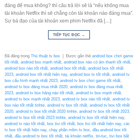
đáng để mua không? thì câu trả lời sẽ là “nếu không mua
tài khoản Netflix thì sẽ chẳng còn tài khoản nào đáng mua”.
Sự bá đạo của tài khoản xem phim Netflix đã […]
TIẾP TỤC ĐỌC
→
Đã đăng trong
Thủ thuật tv box
|
Được gắn thẻ
android box chơi game
tốt nhất
,
android box mạnh nhất
,
android box nào có âm thanh tốt nhất
,
android box nào tốt nhất
,
android box tốt nhất
,
android box tốt nhất
2023
,
android box tốt nhất hiện nay
,
android box tv tốt nhất
,
android tv
box cấu hình mạnh nhất 2023
,
android tv box chơi game tốt nhất
,
android tv box đáng mua nhất 2020
,
android tv box đáng mua nhất
2023
,
android tv box hãng nào tốt nhất
,
android tv box mạnh nhất
,
android tv box mạnh nhất 2023
,
android tv box nào tốt nhất
,
android tv
box nào tốt nhất tinhte
,
android tv box tốt nhất
,
android tv box tốt nhất
2020
,
android tv box tốt nhất 2020 tinhte
,
android tv box tốt nhất 2023
,
android tv box tốt nhất 2023 tinhte
,
android tv box tốt nhất hiện nay
,
android tv nào tốt nhất
,
box tivi tốt nhất
,
box tivi tốt nhất hiện nay
,
các
tv box tốt nhất hiện nay
,
chạy phần mềm tv box
,
đầu android box tốt
nhất
,
đầu android tv box tốt nhất
,
tài khoản netflix
,
tin-tuc
,
tivi box bắt