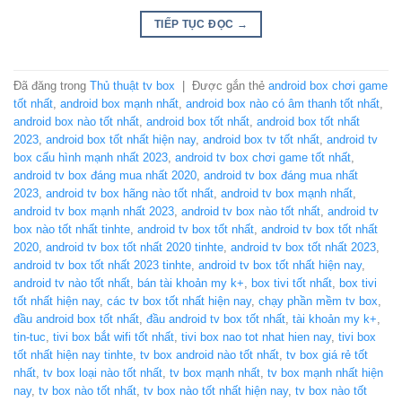
TIẾP TỤC ĐỌC
→
Đã đăng trong
Thủ thuật tv box
|
Được gắn thẻ
android box chơi game
tốt nhất
,
android box mạnh nhất
,
android box nào có âm thanh tốt nhất
,
android box nào tốt nhất
,
android box tốt nhất
,
android box tốt nhất
2023
,
android box tốt nhất hiện nay
,
android box tv tốt nhất
,
android tv
box cấu hình mạnh nhất 2023
,
android tv box chơi game tốt nhất
,
android tv box đáng mua nhất 2020
,
android tv box đáng mua nhất
2023
,
android tv box hãng nào tốt nhất
,
android tv box mạnh nhất
,
android tv box mạnh nhất 2023
,
android tv box nào tốt nhất
,
android tv
box nào tốt nhất tinhte
,
android tv box tốt nhất
,
android tv box tốt nhất
2020
,
android tv box tốt nhất 2020 tinhte
,
android tv box tốt nhất 2023
,
android tv box tốt nhất 2023 tinhte
,
android tv box tốt nhất hiện nay
,
android tv nào tốt nhất
,
bán tài khoản my k+
,
box tivi tốt nhất
,
box tivi
tốt nhất hiện nay
,
các tv box tốt nhất hiện nay
,
chạy phần mềm tv box
,
đầu android box tốt nhất
,
đầu android tv box tốt nhất
,
tài khoản my k+
,
tin-tuc
,
tivi box bắt wifi tốt nhất
,
tivi box nao tot nhat hien nay
,
tivi box
tốt nhất hiện nay tinhte
,
tv box android nào tốt nhất
,
tv box giá rẻ tốt
nhất
,
tv box loại nào tốt nhất
,
tv box mạnh nhất
,
tv box mạnh nhất hiện
nay
,
tv box nào tốt nhất
,
tv box nào tốt nhất hiện nay
,
tv box nào tốt