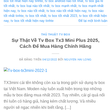
box tốt nhất hiện nay tinhte
,
tv box android nào tốt nhất
,
tv box giá rẻ
tốt nhất
,
tv box loại nào tốt nhất
,
tv box mạnh nhất
,
tv box mạnh nhất
hiện nay
,
tv box nào tốt nhất
,
tv box nào tốt nhất hiện nay
,
tv box nào
tốt nhất tinhte
,
tv box tốt nhất
,
tv box tốt nhất 2023
,
tv box tốt nhất hiện
nay
,
tv box tốt nhất hiện nay tinhte
Để lại một bình luận
THỦ THUẬT TV BOX
Sự Thật Về Tv Box Tx3 Mini Plus 2025,
Cách Để Mua Hàng Chính Hãng
ĐÃ ĐĂNG TRÊN
04/12/2022
BỞI
NGUYEN HAI LONG
TX3mini cái tên không còn xa lạ trong giới sử dụng tv box
tại Việt Nam. Moden này luôn xuất hiện trong top những
mẫu tv box đáng mua nhất 2023. Tuy nhiên, cái gì quá nổi
thì luôn có hàng giả, hàng kém chất lượng. Và nhiều
người sẽ ngạc nhiên khi biết rằng, […]