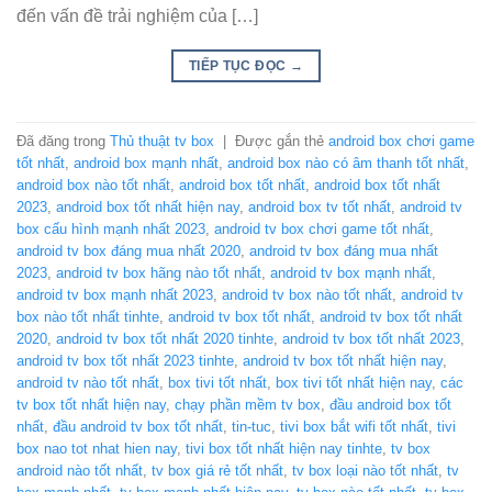
đến vấn đề trải nghiệm của […]
TIẾP TỤC ĐỌC
→
Đã đăng trong
Thủ thuật tv box
|
Được gắn thẻ
android box chơi game
tốt nhất
,
android box mạnh nhất
,
android box nào có âm thanh tốt nhất
,
android box nào tốt nhất
,
android box tốt nhất
,
android box tốt nhất
2023
,
android box tốt nhất hiện nay
,
android box tv tốt nhất
,
android tv
box cấu hình mạnh nhất 2023
,
android tv box chơi game tốt nhất
,
android tv box đáng mua nhất 2020
,
android tv box đáng mua nhất
2023
,
android tv box hãng nào tốt nhất
,
android tv box mạnh nhất
,
android tv box mạnh nhất 2023
,
android tv box nào tốt nhất
,
android tv
box nào tốt nhất tinhte
,
android tv box tốt nhất
,
android tv box tốt nhất
2020
,
android tv box tốt nhất 2020 tinhte
,
android tv box tốt nhất 2023
,
android tv box tốt nhất 2023 tinhte
,
android tv box tốt nhất hiện nay
,
android tv nào tốt nhất
,
box tivi tốt nhất
,
box tivi tốt nhất hiện nay
,
các
tv box tốt nhất hiện nay
,
chạy phần mềm tv box
,
đầu android box tốt
nhất
,
đầu android tv box tốt nhất
,
tin-tuc
,
tivi box bắt wifi tốt nhất
,
tivi
box nao tot nhat hien nay
,
tivi box tốt nhất hiện nay tinhte
,
tv box
android nào tốt nhất
,
tv box giá rẻ tốt nhất
,
tv box loại nào tốt nhất
,
tv