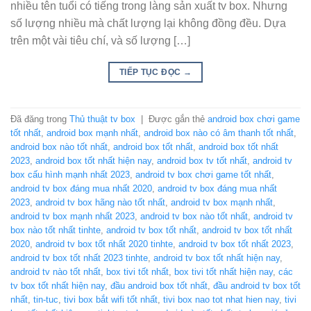
nhiều tên tuổi có tiếng trong làng sản xuất tv box. Nhưng
số lượng nhiều mà chất lượng lại không đồng đều. Dựa
trên một vài tiêu chí, và số lượng […]
TIẾP TỤC ĐỌC
→
Đã đăng trong
Thủ thuật tv box
|
Được gắn thẻ
android box chơi game
tốt nhất
,
android box mạnh nhất
,
android box nào có âm thanh tốt nhất
,
android box nào tốt nhất
,
android box tốt nhất
,
android box tốt nhất
2023
,
android box tốt nhất hiện nay
,
android box tv tốt nhất
,
android tv
box cấu hình mạnh nhất 2023
,
android tv box chơi game tốt nhất
,
android tv box đáng mua nhất 2020
,
android tv box đáng mua nhất
2023
,
android tv box hãng nào tốt nhất
,
android tv box mạnh nhất
,
android tv box mạnh nhất 2023
,
android tv box nào tốt nhất
,
android tv
box nào tốt nhất tinhte
,
android tv box tốt nhất
,
android tv box tốt nhất
2020
,
android tv box tốt nhất 2020 tinhte
,
android tv box tốt nhất 2023
,
android tv box tốt nhất 2023 tinhte
,
android tv box tốt nhất hiện nay
,
android tv nào tốt nhất
,
box tivi tốt nhất
,
box tivi tốt nhất hiện nay
,
các
tv box tốt nhất hiện nay
,
đầu android box tốt nhất
,
đầu android tv box tốt
nhất
,
tin-tuc
,
tivi box bắt wifi tốt nhất
,
tivi box nao tot nhat hien nay
,
tivi