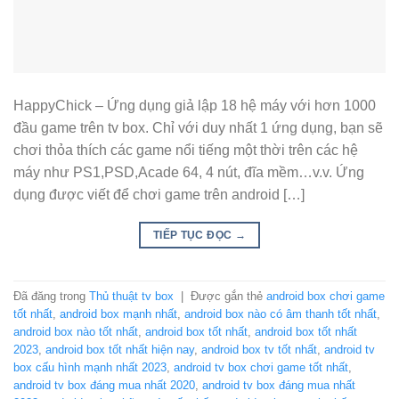
HappyChick – Ứng dụng giả lập 18 hệ máy với hơn 1000
đầu game trên tv box. Chỉ với duy nhất 1 ứng dụng, bạn sẽ
chơi thỏa thích các game nổi tiếng một thời trên các hệ
máy như PS1,PSD,Acade 64, 4 nút, đĩa mềm…v.v. Ứng
dụng được viết để chơi game trên android […]
TIẾP TỤC ĐỌC
→
Đã đăng trong
Thủ thuật tv box
|
Được gắn thẻ
android box chơi game
tốt nhất
,
android box mạnh nhất
,
android box nào có âm thanh tốt nhất
,
android box nào tốt nhất
,
android box tốt nhất
,
android box tốt nhất
2023
,
android box tốt nhất hiện nay
,
android box tv tốt nhất
,
android tv
box cấu hình mạnh nhất 2023
,
android tv box chơi game tốt nhất
,
android tv box đáng mua nhất 2020
,
android tv box đáng mua nhất