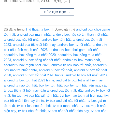
trên một vài tiêu chí, và số lượng […]
TIẾP TỤC ĐỌC
→
Đã đăng trong
Thủ thuật tv box
|
Được gắn thẻ
android box chơi game
tốt nhất
,
android box mạnh nhất
,
android box nào có âm thanh tốt nhất
,
android box nào tốt nhất
,
android box tốt nhất
,
android box tốt nhất
2023
,
android box tốt nhất hiện nay
,
android box tv tốt nhất
,
android tv
box cấu hình mạnh nhất 2023
,
android tv box chơi game tốt nhất
,
android tv box đáng mua nhất 2020
,
android tv box đáng mua nhất
2023
,
android tv box hãng nào tốt nhất
,
android tv box mạnh nhất
,
android tv box mạnh nhất 2023
,
android tv box nào tốt nhất
,
android tv
box nào tốt nhất tinhte
,
android tv box tốt nhất
,
android tv box tốt nhất
2020
,
android tv box tốt nhất 2020 tinhte
,
android tv box tốt nhất 2023
,
android tv box tốt nhất 2023 tinhte
,
android tv box tốt nhất hiện nay
,
android tv nào tốt nhất
,
box tivi tốt nhất
,
box tivi tốt nhất hiện nay
,
các
tv box tốt nhất hiện nay
,
đầu android box tốt nhất
,
đầu android tv box tốt
nhất
,
tin-tuc
,
tivi box bắt wifi tốt nhất
,
tivi box nao tot nhat hien nay
,
tivi
box tốt nhất hiện nay tinhte
,
tv box android nào tốt nhất
,
tv box giá rẻ
tốt nhất
,
tv box loại nào tốt nhất
,
tv box mạnh nhất
,
tv box mạnh nhất
hiện nay
,
tv box nào tốt nhất
,
tv box nào tốt nhất hiện nay
,
tv box nào