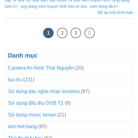
nay
,
tv box tốt nhất hiện nay tinhte
,
tv box xem truyen hinh
,
ứng dụng
xem k+
,
ung dung xem truyen hinh tren tv box
,
xem bóng đá k+
Để lại một bình luận
1
2
3
Danh mục
Camera An Ninh Thái Nguyên
(20)
luu-tru
(231)
Sử dụng dac nghe nhạc lossless
(87)
Sử dụng đầu thu DVB T2
(8)
Sử dụng music server
(21)
tam-het-hang
(65)