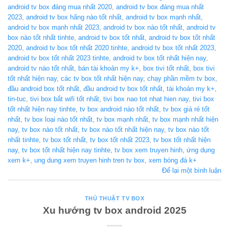
android tv box đáng mua nhất 2020
,
android tv box đáng mua nhất
2023
,
android tv box hãng nào tốt nhất
,
android tv box mạnh nhất
,
android tv box mạnh nhất 2023
,
android tv box nào tốt nhất
,
android tv
box nào tốt nhất tinhte
,
android tv box tốt nhất
,
android tv box tốt nhất
2020
,
android tv box tốt nhất 2020 tinhte
,
android tv box tốt nhất 2023
,
android tv box tốt nhất 2023 tinhte
,
android tv box tốt nhất hiện nay
,
android tv nào tốt nhất
,
bán tài khoản my k+
,
box tivi tốt nhất
,
box tivi
tốt nhất hiện nay
,
các tv box tốt nhất hiện nay
,
chạy phần mềm tv box
,
đầu android box tốt nhất
,
đầu android tv box tốt nhất
,
tài khoản my k+
,
tin-tuc
,
tivi box bắt wifi tốt nhất
,
tivi box nao tot nhat hien nay
,
tivi box
tốt nhất hiện nay tinhte
,
tv box android nào tốt nhất
,
tv box giá rẻ tốt
nhất
,
tv box loại nào tốt nhất
,
tv box mạnh nhất
,
tv box mạnh nhất hiện
nay
,
tv box nào tốt nhất
,
tv box nào tốt nhất hiện nay
,
tv box nào tốt
nhất tinhte
,
tv box tốt nhất
,
tv box tốt nhất 2023
,
tv box tốt nhất hiện
nay
,
tv box tốt nhất hiện nay tinhte
,
tv box xem truyen hinh
,
ứng dụng
xem k+
,
ung dung xem truyen hinh tren tv box
,
xem bóng đá k+
Để lại một bình luận
THỦ THUẬT TV BOX
Xu hướng tv box android 2025