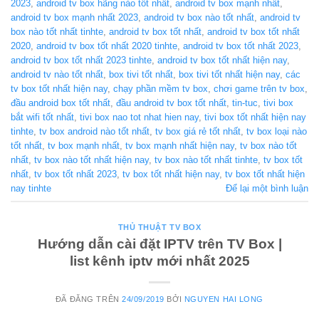
2023
,
android tv box hãng nào tốt nhất
,
android tv box mạnh nhất
,
android tv box mạnh nhất 2023
,
android tv box nào tốt nhất
,
android tv
box nào tốt nhất tinhte
,
android tv box tốt nhất
,
android tv box tốt nhất
2020
,
android tv box tốt nhất 2020 tinhte
,
android tv box tốt nhất 2023
,
android tv box tốt nhất 2023 tinhte
,
android tv box tốt nhất hiện nay
,
android tv nào tốt nhất
,
box tivi tốt nhất
,
box tivi tốt nhất hiện nay
,
các
tv box tốt nhất hiện nay
,
chạy phần mềm tv box
,
chơi game trên tv box
,
đầu android box tốt nhất
,
đầu android tv box tốt nhất
,
tin-tuc
,
tivi box
bắt wifi tốt nhất
,
tivi box nao tot nhat hien nay
,
tivi box tốt nhất hiện nay
tinhte
,
tv box android nào tốt nhất
,
tv box giá rẻ tốt nhất
,
tv box loại nào
tốt nhất
,
tv box mạnh nhất
,
tv box mạnh nhất hiện nay
,
tv box nào tốt
nhất
,
tv box nào tốt nhất hiện nay
,
tv box nào tốt nhất tinhte
,
tv box tốt
nhất
,
tv box tốt nhất 2023
,
tv box tốt nhất hiện nay
,
tv box tốt nhất hiện
nay tinhte
Để lại một bình luận
THỦ THUẬT TV BOX
Hướng dẫn cài đặt IPTV trên TV Box |
list kênh iptv mới nhất 2025
ĐÃ ĐĂNG TRÊN
24/09/2019
BỞI
NGUYEN HAI LONG