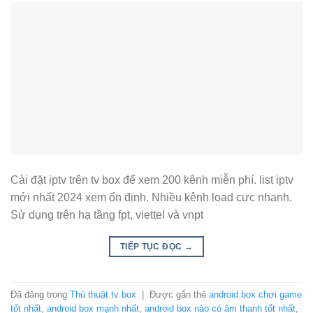
Cài đặt iptv trên tv box để xem 200 kênh miễn phí. list iptv
mới nhất 2024 xem ổn định. Nhiều kênh load cực nhanh.
Sử dụng trên hạ tầng fpt, viettel và vnpt
TIẾP TỤC ĐỌC
→
Đã đăng trong
Thủ thuật tv box
|
Được gắn thẻ
android box chơi game
tốt nhất
,
android box mạnh nhất
,
android box nào có âm thanh tốt nhất
,