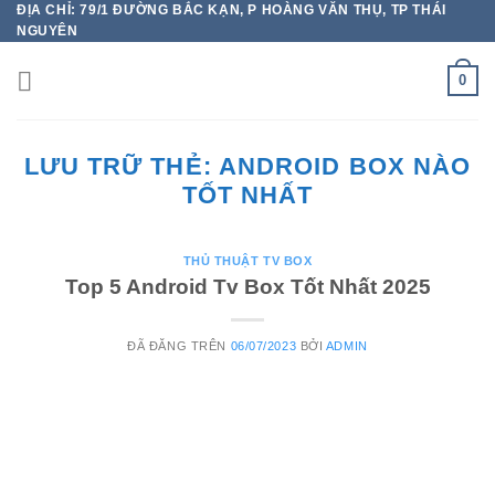
ĐỊA CHỈ: 79/1 ĐƯỜNG BẮC KẠN, P HOÀNG VĂN THỤ, TP THÁI
Chuyển
NGUYÊN
đến
nội
0
dung
LƯU TRỮ THẺ:
ANDROID BOX NÀO
TỐT NHẤT
THỦ THUẬT TV BOX
Top 5 Android Tv Box Tốt Nhất 2025
ĐÃ ĐĂNG TRÊN
06/07/2023
BỞI
ADMIN