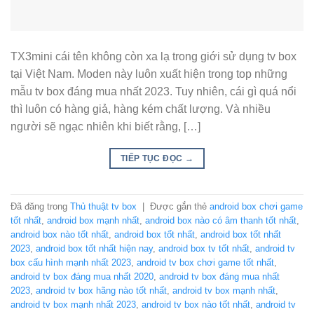
TX3mini cái tên không còn xa lạ trong giới sử dụng tv box
tại Việt Nam. Moden này luôn xuất hiện trong top những
mẫu tv box đáng mua nhất 2023. Tuy nhiên, cái gì quá nổi
thì luôn có hàng giả, hàng kém chất lượng. Và nhiều
người sẽ ngạc nhiên khi biết rằng, […]
TIẾP TỤC ĐỌC
→
Đã đăng trong
Thủ thuật tv box
|
Được gắn thẻ
android box chơi game
tốt nhất
,
android box mạnh nhất
,
android box nào có âm thanh tốt nhất
,
android box nào tốt nhất
,
android box tốt nhất
,
android box tốt nhất
2023
,
android box tốt nhất hiện nay
,
android box tv tốt nhất
,
android tv
box cấu hình mạnh nhất 2023
,
android tv box chơi game tốt nhất
,
android tv box đáng mua nhất 2020
,
android tv box đáng mua nhất
2023
,
android tv box hãng nào tốt nhất
,
android tv box mạnh nhất
,
android tv box mạnh nhất 2023
,
android tv box nào tốt nhất
,
android tv