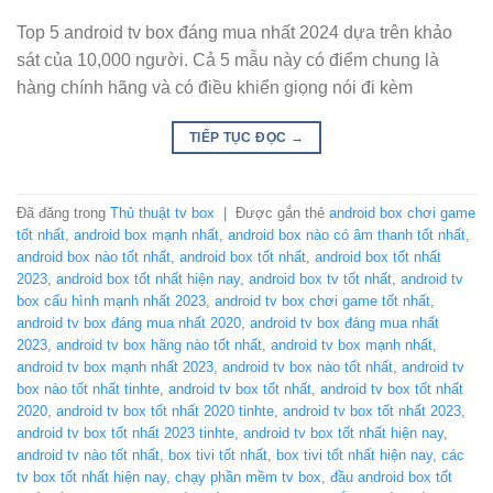
Top 5 android tv box đáng mua nhất 2024 dựa trên khảo
sát của 10,000 người. Cả 5 mẫu này có điểm chung là
hàng chính hãng và có điều khiển giọng nói đi kèm
TIẾP TỤC ĐỌC
→
Đã đăng trong
Thủ thuật tv box
|
Được gắn thẻ
android box chơi game
tốt nhất
,
android box mạnh nhất
,
android box nào có âm thanh tốt nhất
,
android box nào tốt nhất
,
android box tốt nhất
,
android box tốt nhất
2023
,
android box tốt nhất hiện nay
,
android box tv tốt nhất
,
android tv
box cấu hình mạnh nhất 2023
,
android tv box chơi game tốt nhất
,
android tv box đáng mua nhất 2020
,
android tv box đáng mua nhất
2023
,
android tv box hãng nào tốt nhất
,
android tv box mạnh nhất
,
android tv box mạnh nhất 2023
,
android tv box nào tốt nhất
,
android tv
box nào tốt nhất tinhte
,
android tv box tốt nhất
,
android tv box tốt nhất
2020
,
android tv box tốt nhất 2020 tinhte
,
android tv box tốt nhất 2023
,
android tv box tốt nhất 2023 tinhte
,
android tv box tốt nhất hiện nay
,
android tv nào tốt nhất
,
box tivi tốt nhất
,
box tivi tốt nhất hiện nay
,
các
tv box tốt nhất hiện nay
,
chạy phần mềm tv box
,
đầu android box tốt