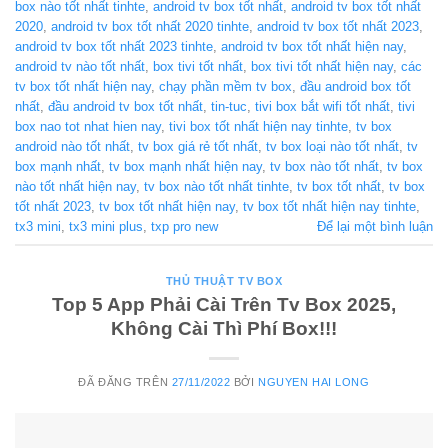
box nào tốt nhất tinhte
,
android tv box tốt nhất
,
android tv box tốt nhất
2020
,
android tv box tốt nhất 2020 tinhte
,
android tv box tốt nhất 2023
,
android tv box tốt nhất 2023 tinhte
,
android tv box tốt nhất hiện nay
,
android tv nào tốt nhất
,
box tivi tốt nhất
,
box tivi tốt nhất hiện nay
,
các
tv box tốt nhất hiện nay
,
chạy phần mềm tv box
,
đầu android box tốt
nhất
,
đầu android tv box tốt nhất
,
tin-tuc
,
tivi box bắt wifi tốt nhất
,
tivi
box nao tot nhat hien nay
,
tivi box tốt nhất hiện nay tinhte
,
tv box
android nào tốt nhất
,
tv box giá rẻ tốt nhất
,
tv box loại nào tốt nhất
,
tv
box mạnh nhất
,
tv box mạnh nhất hiện nay
,
tv box nào tốt nhất
,
tv box
nào tốt nhất hiện nay
,
tv box nào tốt nhất tinhte
,
tv box tốt nhất
,
tv box
tốt nhất 2023
,
tv box tốt nhất hiện nay
,
tv box tốt nhất hiện nay tinhte
,
tx3 mini
,
tx3 mini plus
,
txp pro new
Để lại một bình luận
THỦ THUẬT TV BOX
Top 5 App Phải Cài Trên Tv Box 2025,
Không Cài Thì Phí Box!!!
ĐÃ ĐĂNG TRÊN
27/11/2022
BỞI
NGUYEN HAI LONG