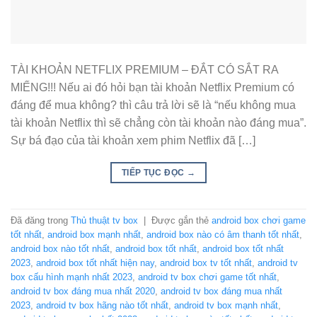
TÀI KHOẢN NETFLIX PREMIUM – ĐẮT CÓ SẮT RA
MIẾNG!!! Nếu ai đó hỏi bạn tài khoản Netflix Premium có
đáng để mua không? thì câu trả lời sẽ là “nếu không mua
tài khoản Netflix thì sẽ chẳng còn tài khoản nào đáng mua”.
Sự bá đạo của tài khoản xem phim Netflix đã […]
TIẾP TỤC ĐỌC
→
Đã đăng trong
Thủ thuật tv box
|
Được gắn thẻ
android box chơi game
tốt nhất
,
android box mạnh nhất
,
android box nào có âm thanh tốt nhất
,
android box nào tốt nhất
,
android box tốt nhất
,
android box tốt nhất
2023
,
android box tốt nhất hiện nay
,
android box tv tốt nhất
,
android tv
box cấu hình mạnh nhất 2023
,
android tv box chơi game tốt nhất
,
android tv box đáng mua nhất 2020
,
android tv box đáng mua nhất
2023
,
android tv box hãng nào tốt nhất
,
android tv box mạnh nhất
,