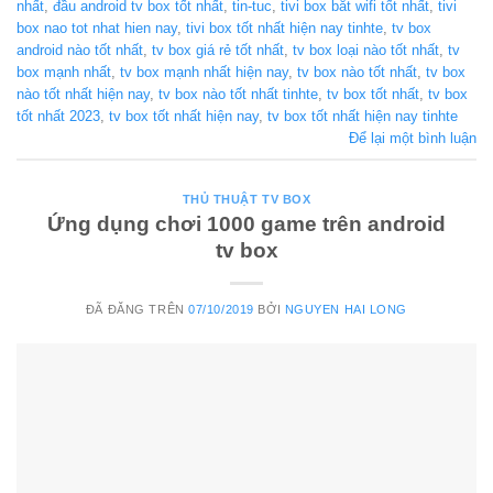
nhất
,
đầu android tv box tốt nhất
,
tin-tuc
,
tivi box bắt wifi tốt nhất
,
tivi
box nao tot nhat hien nay
,
tivi box tốt nhất hiện nay tinhte
,
tv box
android nào tốt nhất
,
tv box giá rẻ tốt nhất
,
tv box loại nào tốt nhất
,
tv
box mạnh nhất
,
tv box mạnh nhất hiện nay
,
tv box nào tốt nhất
,
tv box
nào tốt nhất hiện nay
,
tv box nào tốt nhất tinhte
,
tv box tốt nhất
,
tv box
tốt nhất 2023
,
tv box tốt nhất hiện nay
,
tv box tốt nhất hiện nay tinhte
Để lại một bình luận
THỦ THUẬT TV BOX
Ứng dụng chơi 1000 game trên android
tv box
ĐÃ ĐĂNG TRÊN
07/10/2019
BỞI
NGUYEN HAI LONG