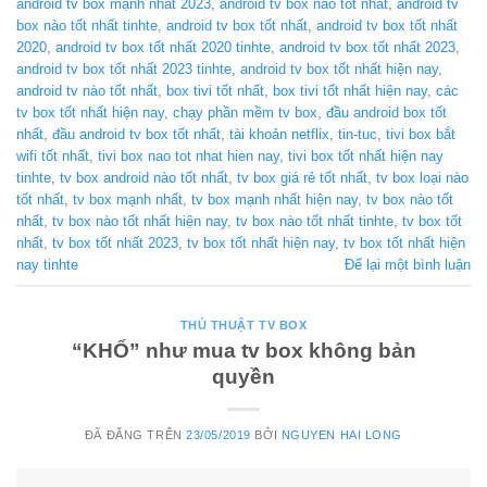
android tv box mạnh nhất 2023
,
android tv box nào tốt nhất
,
android tv
box nào tốt nhất tinhte
,
android tv box tốt nhất
,
android tv box tốt nhất
2020
,
android tv box tốt nhất 2020 tinhte
,
android tv box tốt nhất 2023
,
android tv box tốt nhất 2023 tinhte
,
android tv box tốt nhất hiện nay
,
android tv nào tốt nhất
,
box tivi tốt nhất
,
box tivi tốt nhất hiện nay
,
các
tv box tốt nhất hiện nay
,
chạy phần mềm tv box
,
đầu android box tốt
nhất
,
đầu android tv box tốt nhất
,
tài khoản netflix
,
tin-tuc
,
tivi box bắt
wifi tốt nhất
,
tivi box nao tot nhat hien nay
,
tivi box tốt nhất hiện nay
tinhte
,
tv box android nào tốt nhất
,
tv box giá rẻ tốt nhất
,
tv box loại nào
tốt nhất
,
tv box mạnh nhất
,
tv box mạnh nhất hiện nay
,
tv box nào tốt
nhất
,
tv box nào tốt nhất hiện nay
,
tv box nào tốt nhất tinhte
,
tv box tốt
nhất
,
tv box tốt nhất 2023
,
tv box tốt nhất hiện nay
,
tv box tốt nhất hiện
nay tinhte
Để lại một bình luận
THỦ THUẬT TV BOX
“KHỔ” như mua tv box không bản
quyền
ĐÃ ĐĂNG TRÊN
23/05/2019
BỞI
NGUYEN HAI LONG