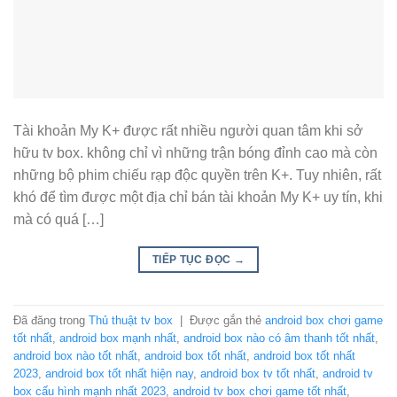
Tài khoản My K+ được rất nhiều người quan tâm khi sở
hữu tv box. không chỉ vì những trận bóng đỉnh cao mà còn
những bộ phim chiếu rạp độc quyền trên K+. Tuy nhiên, rất
khó để tìm được một địa chỉ bán tài khoản My K+ uy tín, khi
mà có quá […]
TIẾP TỤC ĐỌC
→
Đã đăng trong
Thủ thuật tv box
|
Được gắn thẻ
android box chơi game
tốt nhất
,
android box mạnh nhất
,
android box nào có âm thanh tốt nhất
,
android box nào tốt nhất
,
android box tốt nhất
,
android box tốt nhất
2023
,
android box tốt nhất hiện nay
,
android box tv tốt nhất
,
android tv
box cấu hình mạnh nhất 2023
,
android tv box chơi game tốt nhất
,